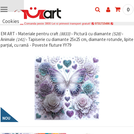
0
Cookies
Comanda peste 3800 Lei si primesti transport gratuit!
0731715486
🍪 Bună,
EM ART
›
Materiale pentru craft
(8833)
›
Pictură cu diamante
(528)
›
vrem să vă
Animale
(141)
›
Tapiserie cu diamante 25x25 cm, diamante rotunde, lipite
oferim
câteva
parțial, cu ramă - Poveste fluture YY79
cookie -uri.
Cu toate
acestea, ele
sunt diferite
de cele pe
care le
cunoașteți,
suntem
siguri că
veți avea
cea mai
tare
experiență
aici,
amintindu-
NOU
vă de
preferințele
și re-