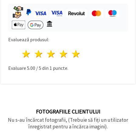
Evaluează produsul:
1 stea
2 stele
3 stele
4 stele
5 stele
Evaluare
5.00
/
5
din
1
puncte.
FOTOGRAFIILE CLIENTULUI
Nu s-au încărcat fotografii, (Trebuie să fiți un utilizator
înregistrat pentru a încărca imagini).