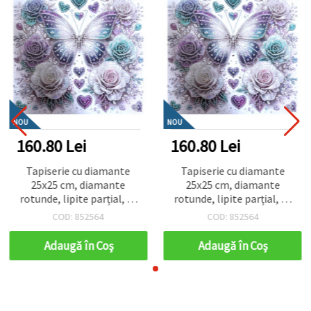
NOU
NOU
160.80 Lei
160.80 Lei
Tapiserie cu diamante
Tapiserie cu diamante
25x25 cm, diamante
25x25 cm, diamante
rotunde, lipite parțial, cu
rotunde, lipite parțial, cu
ramă - Poveste fluture
ramă - Poveste fluture
COD: 852564
COD: 852564
YY79
YY79
Adaugă în Coş
Adaugă în Coş