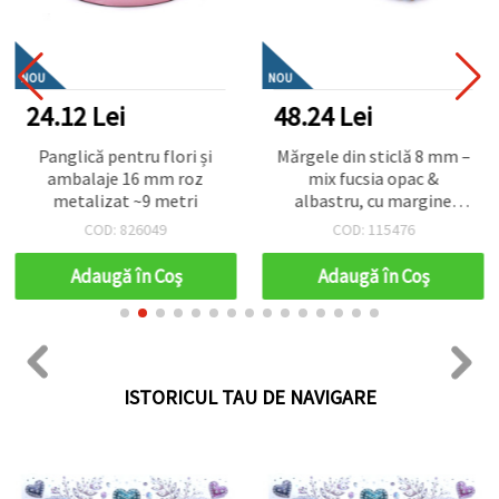
NOU
NOU
24.12 Lei
48.24 Lei
Panglică pentru flori și
Mărgele din sticlă 8 mm –
ambalaje 16 mm roz
mix fucsia opac &
metalizat ~9 metri
albastru, cu margine
culoare aurie, gaură 1
COD: 826049
COD: 115476
mm, șirag ~105 buc –
perfecte pentru bijuterii
Adaugă în Coş
Adaugă în Coş
îndrăznețe și creații
handmade atrăgătoare
ISTORICUL TAU DE NAVIGARE