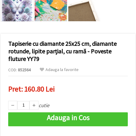
vizitele.
Puteți fi de
acord să
utilizați
toate
cookie -
urile făcând
clic pe "pe
site!" Sau să
Tapiserie cu diamante 25x25 cm, diamante
vă indicați
rotunde, lipite parțial, cu ramă - Poveste
preferințele
în setări
fluture YY79
selectând
un tip de
Adauga la favorite
COD:
852564
cookie -uri
dat și
făcând clic
pe butonul
Pret:
160.80 Lei
"Salvați"
cutie
Аcceptati
toate!
Adauga in Cos
Setări