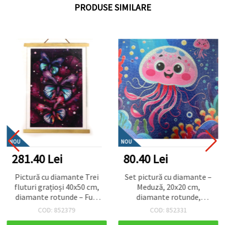
PRODUSE SIMILARE
NOU
NOU
281.40 Lei
80.40 Lei
Pictură cu diamante Trei
Set pictură cu diamante –
fluturi grațioși 40x50 cm,
Meduză, 20x20 cm,
diamante rotunde – Full
diamante rotunde,
Drill cu ramă parțială –
acoperire parțială
COD: 852379
COD: 852331
perfectă pentru artă
(MKX17352)