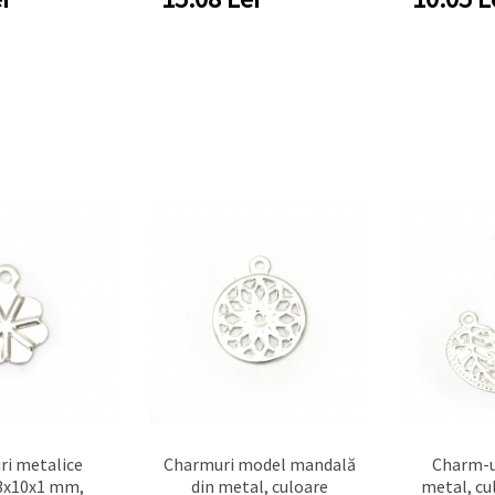
ri metalice
Charmuri model mandală
Charm-ur
3x10x1 mm,
din metal, culoare
metal, cu