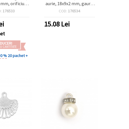
 mm, orificiu 1
aurie, 18x9x2 mm, gaură:
50 bucăți
1 mm – 50 buc., pentru
D:
176533
COD:
176534
bijuterii handmade &
proiecte DIY
ei
15.08
Lei
het
DUCERI
U CANTITATE
30 %
20 pachet +