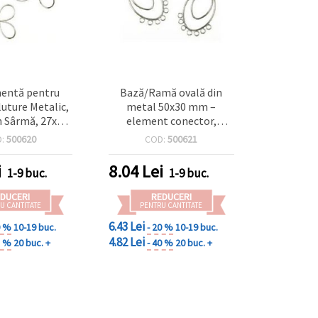
entă pentru
Bază/Ramă ovală din
Fluture Metalic,
metal 50x30 mm –
n Sârmă, 27x30
element conector,
re Argintie –
argintiu, pentru brățări,
D:
500620
COD:
500621
Decorațiuni,
coliere și cercei, DIY
& Bijuterii
handmade
i
8.04
Lei
1-9 buc.
1-9 buc.
ndmade
DUCERI
REDUCERI
U CANTITATE
PENTRU CANTITATE
6.43 Lei
0 %
10-19 buc.
- 20 %
10-19 buc.
4.82 Lei
8 %
20 buc. +
- 40 %
20 buc. +