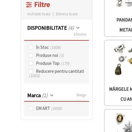
vizitele.
Filtre
Puteți fi de
acord să
Inchideti toate
|
Elimina toate
utilizați
PANDA
toate
cookie -
DISPONIBILITATE
(4)
META
urile făcând
Elimina
clic pe "pe
site!" Sau să
vă indicați
În Stoc
(1606)
preferințele
Produse noi
(3)
în setări
selectând
Produse Top
(179)
un tip de
cookie -uri
Reducere pentru cantitati
dat și
(1003)
făcând clic
pe butonul
"Salvați"
MĂRGELE 
Marca
(1)
Sterge
CU A
Аcceptati
EM ART
(1606)
toate!
Setări