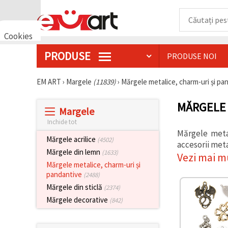
Cookies
🍪 Bună,
PRODUSE
PRODUSE NOI
vrem să vă
oferim
câteva
EM ART
›
Margele
(11839)
›
Mărgele metalice, charm-uri și p
cookie -uri.
Cu toate
acestea, ele
MĂRGELE 
sunt diferite
Margele
de cele pe
Inchide tot
care le
cunoașteți,
Mărgele metal
Mărgele acrilice
(4502)
suntem
accesorii meta
siguri că
Mărgele din lemn
(1633)
Vezi mai m
veți avea
Mărgele metalice, charm-uri și
cea mai
tare
pandantive
(2488)
experiență
Mărgele din sticlă
(2374)
aici,
amintindu-
Mărgele decorative
(842)
vă de
preferințele
și re-