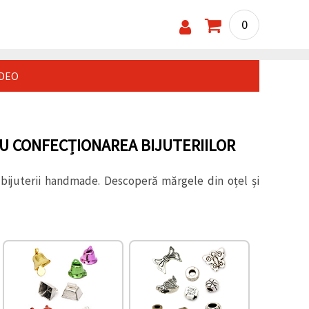
0
IDEO
U CONFECȚIONAREA BIJUTERIILOR
 bijuterii handmade. Descoperă mărgele din oțel și