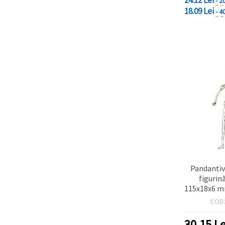
- 2
18.09 Lei
- 4
Pandantiv
figurin
115x18x6 m
conector
COD
ar
30.15
Le