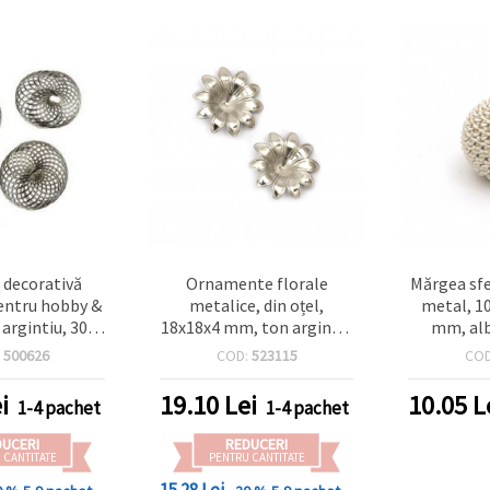
e decorativă
Ornamente florale
Mărgea sfe
entru hobby &
metalice, din oțel,
metal, 1
 argintiu, 30
18x18x4 mm, ton argintiu
mm, alb 
t 5 bucăți
– set 5 bucăți
pentr
:
500626
COD:
523115
CO
ha
i
19.10
Lei
10.05
L
1-4 pachet
1-4 pachet
DUCERI
REDUCERI
 CANTITATE
PENTRU CANTITATE
15.28 Lei