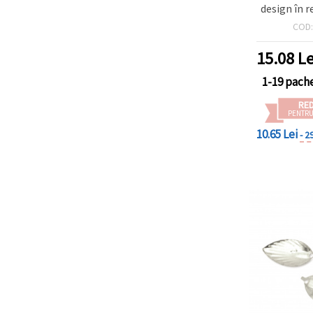
design în re
orificiu 1 
COD
15.08
Le
1-19 pach
RE
PENTRU
10.65 Lei
- 2