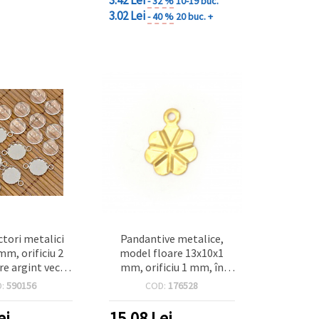
- 32 %
10-19 buc.
3.02 Lei
- 40 %
20 buc. +
ctori metalici
Pandantive metalice,
mm, orificiu 2
model floare 13x10x1
e argint vechi,
mm, orificiu 1 mm, în
on transparent
relief, auriu – 50 bucăți
D:
590156
COD:
176528
2 mm
ei
15.08
Lei