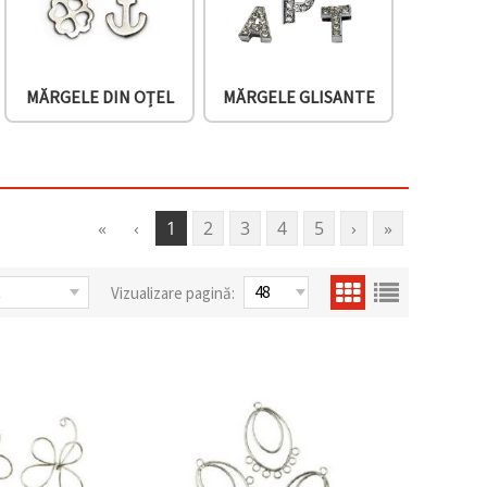
MĂRGELE DIN OȚEL
MĂRGELE GLISANTE
«
‹
1
2
3
4
5
›
»
Vizualizare pagină: