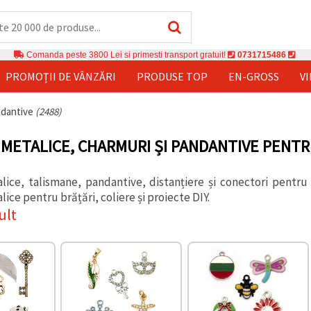
Comanda peste 3800 Lei si primesti transport gratuit!
0731715486
PROMOȚII DE VÂNZĂRI
PRODUSE TOP
EN-GROSS
V
andantive
(2488)
METALICE, CHARMURI ȘI PANDANTIVE PENTR
ice, talismane, pandantive, distanțiere și conectori pentru
lice pentru brățări, coliere și proiecte DIY.
ult