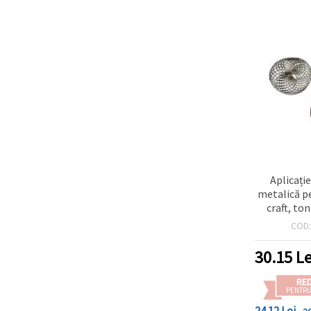
Aplicați
metalică p
craft, ton
mm, se
COD
30.15
Le
RE
PENTRU
24.12 Lei