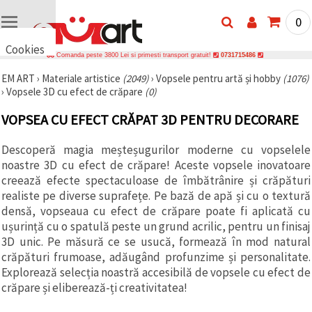
0
Cookies
Comanda peste 3800 Lei si primesti transport gratuit!
0731715486
🍪 Bună,
EM ART
›
Materiale artistice
(2049)
›
Vopsele pentru artă și hobby
(1076)
vrem să vă
›
Vopsele 3D cu efect de crăpare
(0)
oferim
câteva
cookie -uri.
VOPSEA CU EFECT CRĂPAT 3D PENTRU DECORARE
Cu toate
acestea, ele
sunt diferite
Descoperă magia meșteșugurilor moderne cu vopselele
de cele pe
noastre 3D cu efect de crăpare! Aceste vopsele inovatoare
care le
creează efecte spectaculoase de îmbătrânire și crăpături
cunoașteți,
suntem
realiste pe diverse suprafețe. Pe bază de apă și cu o textură
siguri că
densă, vopseaua cu efect de crăpare poate fi aplicată cu
veți avea
ușurință cu o spatulă peste un grund acrilic, pentru un finisaj
cea mai
tare
3D unic. Pe măsură ce se usucă, formează în mod natural
experiență
crăpături frumoase, adăugând profunzime și personalitate.
aici,
amintindu-
Explorează selecția noastră accesibilă de vopsele cu efect de
vă de
crăpare și eliberează-ți creativitatea!
preferințele
și re-