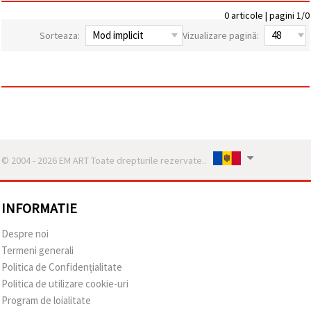
vizitele.
0 articole | pagini 1/0
Puteți fi de
acord să
Sorteaza:
Vizualizare pagină:
utilizați
toate
cookie -
urile făcând
clic pe "pe
site!" Sau să
vă indicați
preferințele
în setări
selectând
un tip de
© 2004 - 2026 EM ART Toate drepturile rezervate..
cookie -uri
dat și
făcând clic
pe butonul
INFORMATIE
"Salvați"
Despre noi
Аcceptati
Termeni generali
toate!
Politica de Confidențialitate
Politica de utilizare cookie-uri
Setări
Program de loialitate