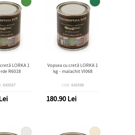
 cretă LORKA 1
Vopsea cu cretă LORKA 1
verde R6018
kg - malachit VI068
D:
843567
COD:
843568
Lei
180.90
Lei