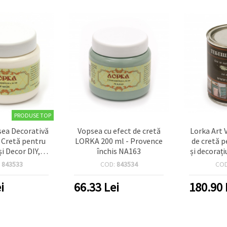
PRODUSE TOP
ea Decorativă
Vopsea cu efect de cretă
Lorka Art 
e Cretă pentru
LORKA 200 ml - Provence
de cretă 
și Decor DIY,
închis NA163
și decorați
ml, Old White
de apă, mat
:
843533
COD:
843534
CO
chi), PA026
înch
i
66.33
Lei
180.90