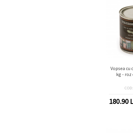
Vopsea cu 
kg - roz
COD
180.90
L