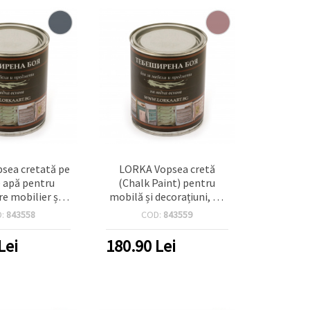
sea cretată pe
LORKA Vopsea cretă
 apă pentru
(Chalk Paint) pentru
re mobilier și
mobilă și decorațiuni, pe
ichizate, 1 kg –
bază de apă – 1 kg, Light
D:
843558
COD:
843559
rafit R7024
Rose Ash 5210 (roz, mat)
– pentru lemn, MDF și
Lei
180.90
Lei
metal, DIY