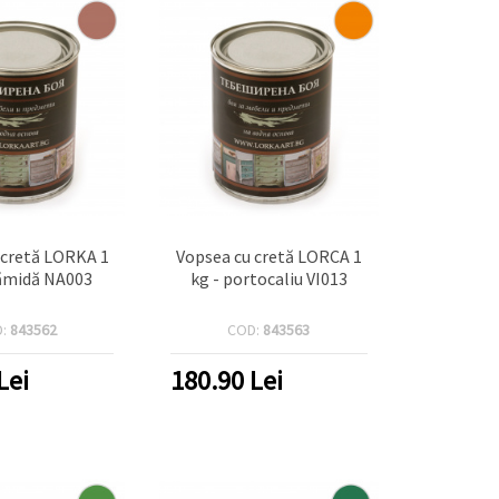
 cretă LORKA 1
Vopsea cu cretă LORCA 1
rămidă NA003
kg - portocaliu VI013
D:
843562
COD:
843563
Lei
180.90
Lei