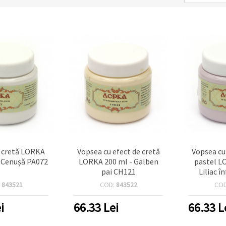
p cretă LORKA
Vopsea cu efect de cretă
Vopsea cu
i Cenușă PA072
LORKA 200 ml - Galben
pastel L
pai CH121
Liliac î
:
843521
COD:
843522
CO
i
66.33
Lei
66.33
L