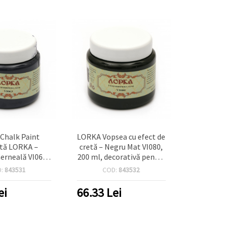
Chalk Paint
LORKA Vopsea cu efect de
tă LORKA –
cretă – Negru Mat VI080,
Cerneală VI063,
200 ml, decorativă pentru
erfectă pentru
mobilă și lemn, artă &
D:
843531
COD:
843532
diționarea
proiecte DIY
ui, decorațiuni
ei
66.33
Lei
să și proiecte
 & hobby