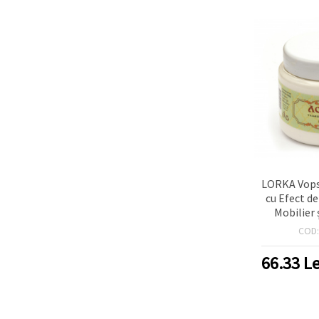
LORKA Vops
cu Efect d
Mobilier 
Mată, 200 
COD
(Alb Ve
66.33
Le