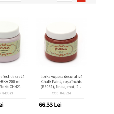
 efect de cretă
Lorka vopsea decorativă
ORKA 200 ml -
Chalk Paint, roșu închis
nflorit CH421
(R3031), finisaj mat, 200
ml – pentru mobilier,
D:
843523
COD:
843524
decorațiuni,
decupaj/decoupage și
ei
66.33
Lei
proiecte DIY și hobby