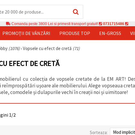
Comanda peste 3800 Lei si primesti transport gratuit!
0731715486
PROMOȚII DE VÂNZĂRI
PRODUSE TOP
EN-GROSS
V
hobby
(1076)
›
Vopsele cu efect de cretă
(71)
CU EFECT DE CRETĂ
 mobilierul cu colecția de vopsele cretate de la EM ART! D
și reîmprospătări ușoare ale mobilierului. Alege vopseaua creta
le, comodele și dulapurile vechi în creații noi și uimitoare!
agini 1/2
Sorteaza: