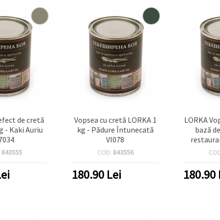
efect de cretă
Vopsea cu cretă LORKA 1
LORKA Vop
 - Kaki Auriu
kg - Pădure Întunecată
bază de
7034
VI078
restaura
efecte ant
:
843555
COD:
843556
CO
Gri G
ei
180.90
Lei
180.90