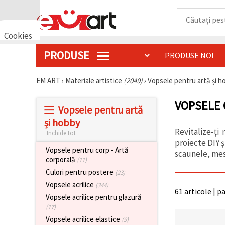
Cookies
🍪 Bună,
PRODUSE
PRODUSE NOI
vrem să vă
oferim
câteva
EM ART
›
Materiale artistice
(2049)
›
Vopsele pentru artă și 
cookie -uri.
Cu toate
acestea, ele
VOPSELE 
sunt diferite
Vopsele pentru artă
de cele pe
și hobby
care le
cunoașteți,
Revitalize-ți
Inchide tot
suntem
proiecte DIY 
siguri că
Vopsele pentru corp - Artă
scaunele, mese
veți avea
corporală
(11)
cea mai
tare
Culori pentru postere
(23)
experiență
Vopsele acrilice
(344)
aici,
61 articole | p
amintindu-
Vopsele acrilice pentru glazură
vă de
(17)
preferințele
și re-
Vopsele acrilice elastice
(9)