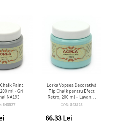
Chalk Paint
Lorka Vopsea Decorativă
00 ml - Gri
Tip Chalk pentru Efect
nal NA193
Retro, 200 ml – Lavandă
Rece CH292
D:
843527
COD:
843528
ei
66.33
Lei