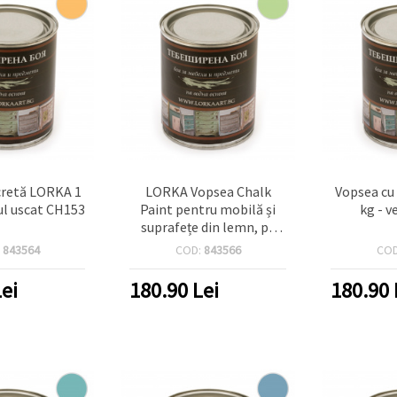
cretă LORKA 1
LORKA Vopsea Chalk
Vopsea cu
ul uscat CH153
Paint pentru mobilă și
kg - 
suprafețe din lemn, pe
bază de apă, 1 kg –
:
843564
COD:
843566
CO
Înghețată de mentă
(verde deschis), CH281
ei
180.90
Lei
180.90