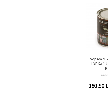
Vopsea cu 
LORKA 1 kg
R
COD
180.90
L