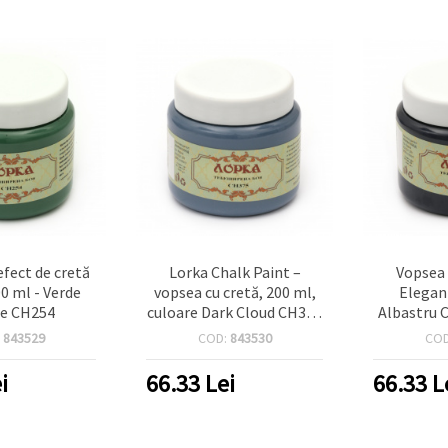
efect de cretă
Lorka Chalk Paint –
Vopsea 
0 ml - Verde
vopsea cu cretă, 200 ml,
Elegan
e CH254
culoare Dark Cloud CH375
Albastru 
– efect mat pentru
200 ml – p
:
843529
COD:
843530
CO
mobilier, decorațiuni și
recon
proiecte hobby DIY
mobilierul
i
66.33
Lei
66.33
L
pentru ca
DIY