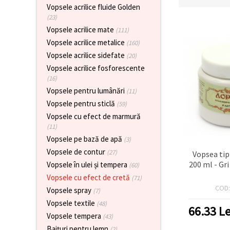
vizitele.
Vopsele acrilice fluide Golden
Puteți fi de
(23)
acord să
Vopsele acrilice mate
(111)
utilizați
toate
Vopsele acrilice metalice
(160)
cookie -
Vopsele acrilice sidefate
urile făcând
(20)
clic pe "pe
Vopsele acrilice fosforescente
site!" Sau să
(16)
vă indicați
preferințele
Vopsele pentru lumânări
(11)
în setări
Vopsele pentru sticlă
(59)
selectând
un tip de
Vopsele cu efect de marmură
cookie -uri
(11)
dat și
făcând clic
Vopsele pe bază de apă
(3)
pe butonul
Vopsele de contur
(27)
Vopsea ti
"Salvați"
200 ml - Gr
Vopsele în ulei și tempera
(60)
Vopsele cu efect de cretă
(71)
Аcceptati
COD
Vopsele spray
(7)
toate!
Vopsele textile
(48)
66.33
Le
Setări
Vopsele tempera
(43)
Baițuri pentru lemn
(2)