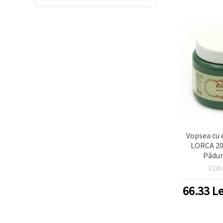
Vopsea cu 
LORCA 20
Pădur
COD
66.33
Le