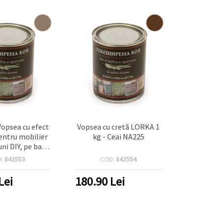
Vopsea cu efect
Vopsea cu cretă LORKA 1
pentru mobilier
kg - Ceai NA225
uni DIY, pe bază
ă, 1 kg, Stridie
D:
843553
COD:
843554
isă NA053
Lei
180.90
Lei