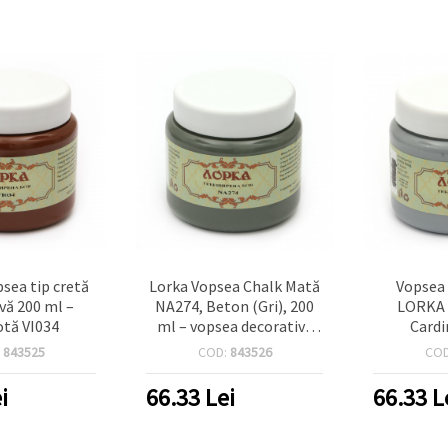
sea tip cretă
Lorka Vopsea Chalk Mată
Vopsea 
vă 200 ml –
NA274, Beton (Gri), 200
LORKA 2
otă VI034
ml – vopsea decorativă
Cardi
pentru mobilier și
:
843525
COD:
843526
CO
interior, proiecte DIY,
hobby & craft, decorațiuni
i
66.33
Lei
66.33
L