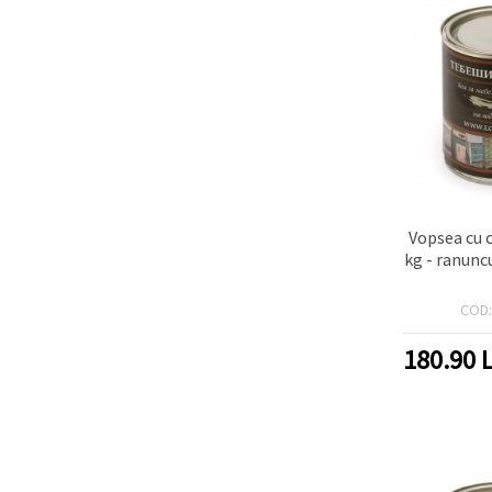
Vopsea cu 
kg - ranunc
COD
180.90
L