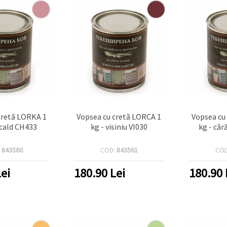
cretă LORKA 1
Vopsea cu cretă LORCA 1
Vopsea cu
 cald CH433
kg - visiniu VI030
kg - că
:
843560
COD:
843561
CO
ei
180.90
Lei
180.90