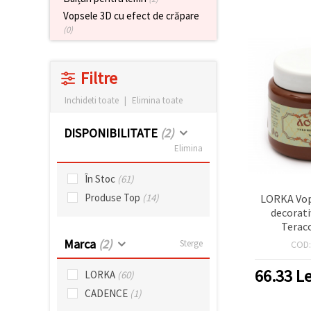
Vopsele 3D cu efect de crăpare
(0)
Filtre
Inchideti toate
|
Elimina toate
DISPONIBILITATE
(2)
Elimina
În Stoc
(61)
Produse Top
(14)
LORKA Vop
decorati
Terac
Marca
(2)
Sterge
COD
66.33
Le
LORKA
(60)
CADENCE
(1)