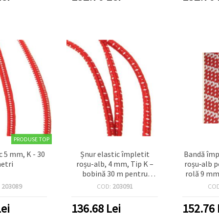
PRODUSE TOP
c 5 mm, K - 30
Șnur elastic împletit
Bandă împl
etri
roșu-alb, 4 mm, Tip K –
roșu‑alb p
bobină 30 m pentru
rolă 9 mm
mărțișoare, brățări DIY,
pentru b
:
203089
COD:
203091
CO
craft, cusut și bijuterii
decorați
handmade
ei
136.68
Lei
152.76