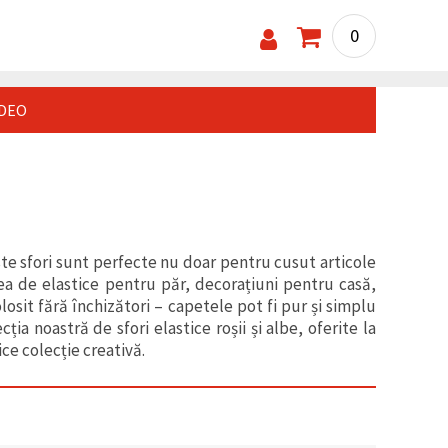
0
IDEO
ste sfori sunt perfecte nu doar pentru cusut articole
ea de elastice pentru păr, decorațiuni pentru casă,
olosit fără închizători – capetele pot fi pur și simplu
ia noastră de sfori elastice roșii și albe, oferite la
ce colecție creativă.