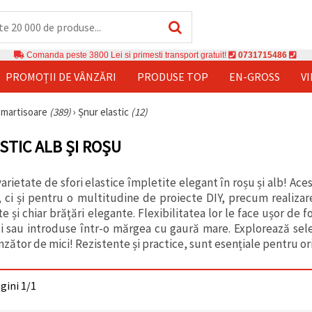
Comanda peste 3800 Lei si primesti transport gratuit!
0731715486
PROMOȚII DE VÂNZĂRI
PRODUSE TOP
EN-GROSS
V
u martisoare
(389)
›
Șnur elastic
(12)
STIC ALB ȘI ROȘU
rietate de sfori elastice împletite elegant în roșu și alb! Ace
 ci și pentru o multitudine de proiecte DIY, precum realizar
 și chiar brățări elegante. Flexibilitatea lor le face ușor de f
ci sau introduse într-o mărgea cu gaură mare. Explorează selecț
nzător de mici! Rezistente și practice, sunt esențiale pentru ori
agini 1/1