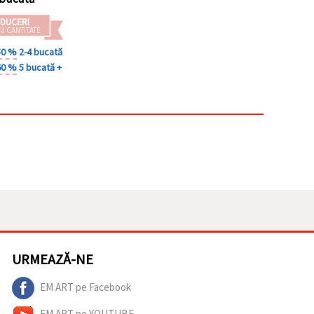
DUCERI
U CANTITATE
50 %
2-4 bucată
60 %
5 bucată +
URMEAZĂ-NE
EM ART pe Facebook
EM ART pe YOUTUBE