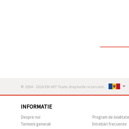
© 2004 - 2026 EM ART Toate drepturile rezervate..
INFORMATIE
Despre noi
Program de loialitat
Termeni generali
întrebări frecvente