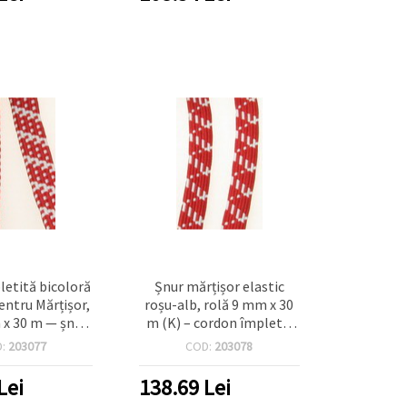
etită bicoloră
Șnur mărțișor elastic
entru Mărțișor,
roșu-alb, rolă 9 mm x 30
 x 30 m — șnur
m (K) – cordon împletit
rățări DIY și
bulgăresc pentru brățări,
D:
203077
COD:
203078
uni handmade
proiecte DIY și decorațiuni
Lei
138.69
Lei