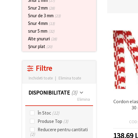
Snur 1 mm
(17)
vizitele.
Snur 2 mm
(28)
Puteți fi de
acord să
Snur de 3 mm
(23)
utilizați
Snur 4 mm
toate
(13)
cookie -
snur 5 mm
(32)
urile făcând
clic pe "pe
Alte șnururi
(28)
site!" Sau să
Șnur plat
(20)
vă indicați
preferințele
în setări
selectând
Filtre
un tip de
cookie -uri
dat și
Inchideti toate
|
Elimina toate
făcând clic
pe butonul
DISPONIBILITATE
(3)
"Salvați"
Elimina
Cordon elas
30
Аcceptati
În Stoc
(12)
toate!
Produse Top
(3)
COD
Setări
Reducere pentru cantitati
138.69
L
(2)