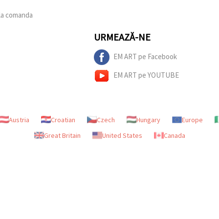
 la comanda
URMEAZĂ-NE
EM ART pe Facebook
EM ART pe YOUTUBE
Austria
Croatian
Czech
Hungary
Europe
Great Britain
United States
Canada