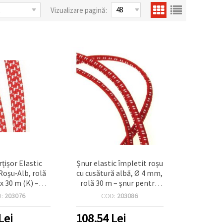
Vizualizare pagină:
țișor Elastic
Șnur elastic împletit roșu
Roșu‑Alb, rolă
cu cusătură albă, Ø 4 mm,
 30 m (K) –
rolă 30 m – șnur pentru
IY, brățări și
brățări mărțișor, proiecte
D:
203076
COD:
203086
orațiuni
DIY și bijuterii handmade
Lei
108.54
Lei