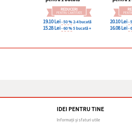
REDUCERI
RE
PENTRU CANTITATE
PENTR
19.10 Lei
20.10 Lei
- 50 %
2-4 bucată
- 
15.28 Lei
16.08 Lei
- 60 %
5 bucată +
- 
IDEI PENTRU TINE
e
Informații și sfaturi utile