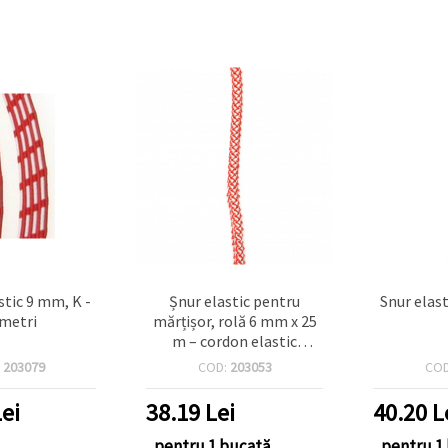
stic 9 mm, K -
Șnur elastic pentru
Snur elas
 metri
mărțișor, rolă 6 mm x 25
m – cordon elastic
rezistent pentru brățări
:
203079
COD:
203053
CO
DIY, mărgelit și bijuterii
handmade
ei
38.19
Lei
40.20
L
pentru 1 bucată
pentru 1