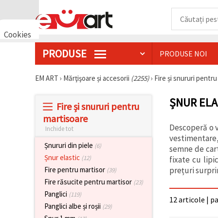
Cookies
🍪 Bună,
PRODUSE
PRODUSE NOI
vrem să vă
oferim
câteva
EM ART
›
Mărţişoare și accesorii
(2255)
›
Fire și snururi pentr
cookie -uri.
Cu toate
acestea, ele
ȘNUR ELA
sunt diferite
Fire și snururi pentru
de cele pe
martisoare
care le
cunoașteți,
Descoperă o va
Inchide tot
suntem
vestimentare,
siguri că
Șnururi din piele
(6)
semne de carte
veți avea
Șnur elastic
cea mai
(12)
fixate cu lipi
tare
prețuri surpri
Fire pentru martisor
(39)
experiență
aici,
Fire răsucite pentru martisor
(23)
amintindu-
Panglici
(119)
vă de
12 articole | p
preferințele
Panglici albe și roșii
(29)
și re-