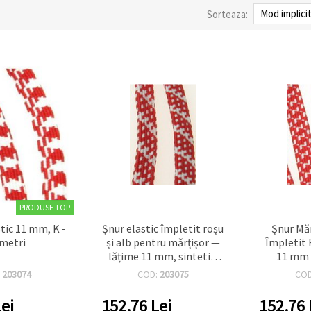
Sorteaza:
PRODUSE TOP
tic 11 mm, K -
Șnur elastic împletit roșu
Șnur Măr
 metri
și alb pentru mărțișor —
Împletit 
lățime 11 mm, sintetic,
11 mm x
rolă 30 m, elastic
pentru D
:
203074
COD:
203075
CO
rezistent pentru brățări și
dec
decorațiuni DIY
ei
152.76
Lei
152.76