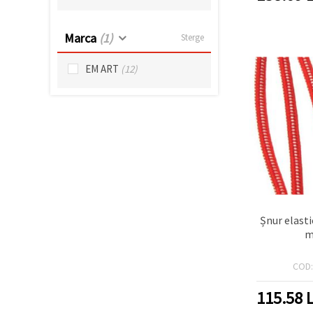
Marca
(1)
Sterge
EM ART
(12)
Șnur elasti
m
COD
115.58
L