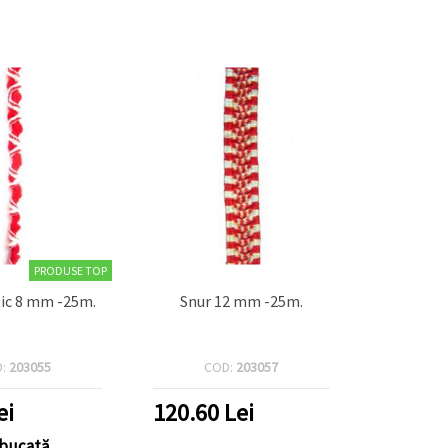
PRODUSE TOP
tic 8 mm -25m.
Snur 12 mm -25m.
D:
203055
COD:
203057
ei
120.60
Lei
 bucată