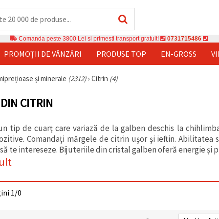
Comanda peste 3800 Lei si primesti transport gratuit!
0731715486
PROMOȚII DE VÂNZĂRI
PRODUSE TOP
EN-GROSS
V
miprețioase și minerale
(2312)
›
Citrin
(4)
DIN CITRIN
 un tip de cuarț care variază de la galben deschis la chihlimb
ozitive. Comandați mărgele de citrin ușor și ieftin. Abilitatea
să te intereseze. Bijuteriile din cristal galben oferă energie și p
ult
gini 1/0