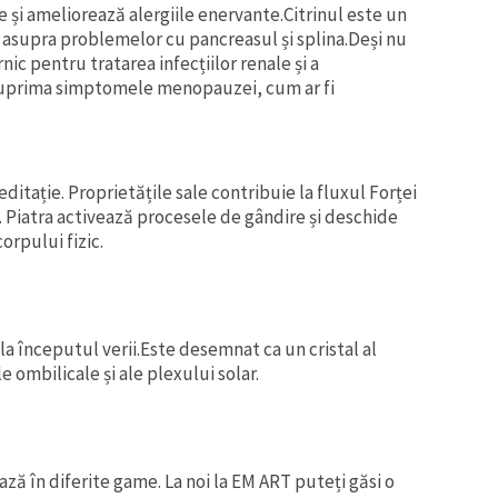
ile și ameliorează alergiile enervante.Citrinul este un
 asupra problemelor cu pancreasul și splina.Deși nu
nic pentru tratarea infecțiilor renale și a
 suprima simptomele menopauzei, cum ar fi
editație. Proprietățile sale contribuie la fluxul Forței
. Piatra activează procesele de gândire și deschide
corpului fizic.
la începutul verii.Este desemnat ca un cristal al
 ombilicale și ale plexului solar.
ză în diferite game. La noi la EM ART puteți găsi o