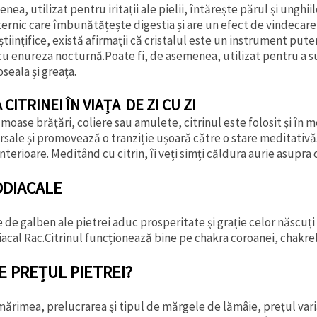
nea, utilizat pentru iritații ale pielii, întărește părul și unghi
ernic care îmbunătățește digestia și are un efect de vindecare
științifice, există afirmații că cristalul este un instrument puter
u enureza nocturnă.Poate fi, de asemenea, utilizat pentru a
seala și greața.
CITRINEI ÎN VIAȚA DE ZI CU ZI
umoase brățări, coliere sau amulete, citrinul este folosit și în m
rsale și promovează o tranziție ușoară către o stare meditativă
interioare. Meditând cu citrin, îi veți simți căldura aurie asupra 
ODIACALE
 de galben ale pietrei aduc prosperitate și grație celor născuți 
cal Rac.Citrinul funcționează bine pe chakra coroanei, chakrele
E PREȚUL PIETREI?
mărimea, prelucrarea și tipul de mărgele de lămâie, prețul varia