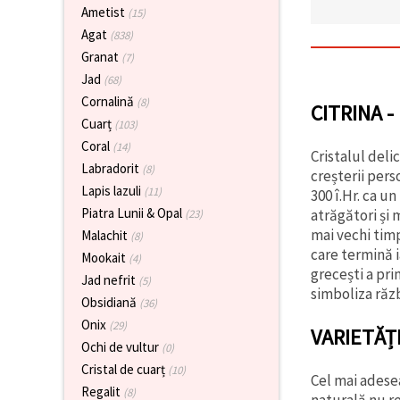
vizitele.
Ametist
(15)
Puteți fi de
Agat
(838)
acord să
utilizați
Granat
(7)
toate
Jad
(68)
cookie -
urile făcând
Cornalină
(8)
CITRINA 
clic pe "pe
Cuarț
site!" Sau să
(103)
vă indicați
Coral
(14)
preferințele
Cristalul deli
în setări
Labradorit
(8)
creșterii per
selectând
Lapis lazuli
(11)
300 î.Hr. ca u
un tip de
cookie -uri
Piatra Lunii & Opal
atrăgători și 
(23)
dat și
mai vechi timp
Malachit
(8)
făcând clic
care termină i
pe butonul
Mookait
(4)
"Salvați"
grecești a pri
Jad nefrit
(5)
simboliza răz
Obsidiană
(36)
Аcceptati
Onix
(29)
VARIETĂȚI
toate!
Ochi de vultur
(0)
Setări
Cristal de cuarț
(10)
Cel mai adesea
Regalit
(8)
naturală nu r