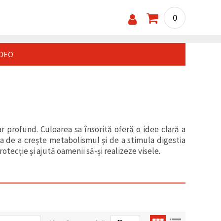
0
IDEO
ar profund. Culoarea sa însorită oferă o idee clară a
 sa de a crește metabolismul și de a stimula digestia
rotecție și ajută oamenii să-și realizeze visele.