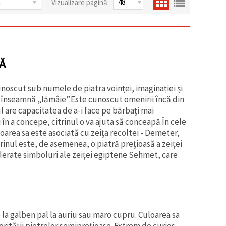
Vizualizare pagină:
Ă
unoscut sub numele de piatra voinței, imaginației și
e înseamnă „lămâie”.Este cunoscut omenirii încă din
lul are capacitatea de a-i face pe bărbați mai
 în a concepe, citrinul o va ajuta să conceapă.În cele
oarea sa este asociată cu zeița recoltei - Demeter,
rinul este, de asemenea, o piatră prețioasă a zeiței
iderate simboluri ale zeiței egiptene Sehmet, care
 la galben pal la auriu sau maro cupru. Culoarea sa
rității pietrelor semiprețioase. Extrem de curios