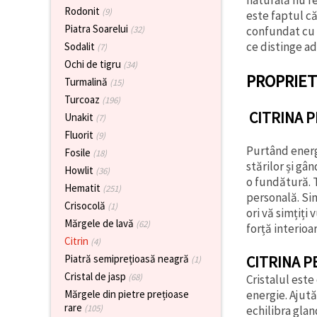
Rodonit
(9)
este faptul că
Piatra Soarelui
confundat cu 
(32)
ce distinge ad
Sodalit
(7)
Ochi de tigru
(34)
PROPRIETĂ
Turmalină
(15)
Turcoaz
(196)
CITRINA 
Unakit
(7)
Fluorit
(9)
Purtând energ
Fosile
(18)
stărilor și gâ
Howlit
(36)
o fundătură. T
Hematit
(251)
personală. Sim
Crisocolă
(1)
ori vă simțiți
Mărgele de lavă
(62)
forță interioar
Citrin
(4)
CITRINA P
Piatră semiprețioasă neagră
(1)
Cristal de jasp
(68)
Cristalul este
energie. Ajut
Mărgele din pietre prețioase
rare
(105)
echilibra glan