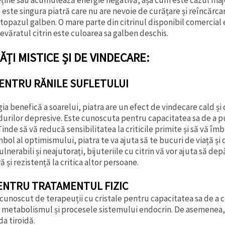
 este singura piatră care nu are nevoie de curățare și reîncărc
topazul galben. O mare parte din citrinul disponibil comercial 
evăratul citrin este culoarea sa galben deschis.
ȚI MISTICE ȘI DE VINDECARE:
PENTRU RĂNILE SUFLETULUI
ia benefică a soarelui, piatra are un efect de vindecare cald ș
ndurilor depresive. Este cunoscuta pentru capacitatea sa de a puri
inde să vă reducă sensibilitatea la criticile primite și să vă î
bol al optimismului, piatra te va ajuta să te bucuri de viață și d
 vulnerabili și neajutorați, bijuteriile cu citrin vă vor ajuta să d
ă și rezistență la critica altor persoane.
ENTRU TRATAMENTUL FIZIC
 cunoscut de terapeuții cu cristale pentru capacitatea sa de a cr
ă metabolismul și procesele sistemului endocrin. De asemenea, 
da tiroidă.