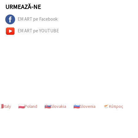
URMEAZĂ-NE
EM ART pe Facebook
EM ART pe YOUTUBE
Italy
Poland
Slovakia
Slovenia
Κύπρος