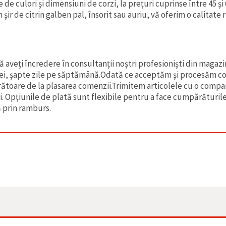
 de culori și dimensiuni de corzi, la prețuri cuprinse între 45 și 6
n șir de citrin galben pal, însorit sau auriu, vă oferim o calitate 
să aveți încredere în consultanții noștri profesioniști din magaz
ei, șapte zile pe săptămână.Odată ce acceptăm și procesăm com
rătoare de la plasarea comenzii.Trimitem articolele cu o compan
. Opțiunile de plată sunt flexibile pentru a face cumpărăturile 
ă prin ramburs.