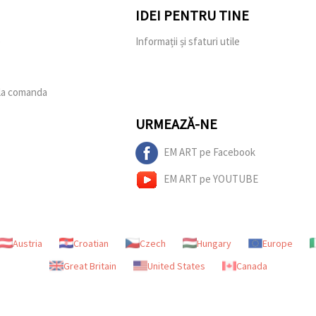
IDEI PENTRU TINE
e
Informații și sfaturi utile
 la comanda
URMEAZĂ-NE
EM ART pe Facebook
EM ART pe YOUTUBE
Austria
Croatian
Czech
Hungary
Europe
Great Britain
United States
Canada