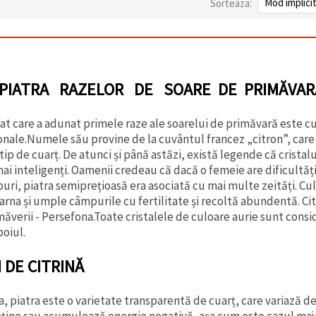
Sorteaza:
- PIATRA RAZELOR DE SOARE DE PRIMĂVAR
cat care a adunat primele raze ale soarelui de primăvară este c
sonale.Numele său provine de la cuvântul francez „citron”, car
n tip de cuarț. De atunci și până astăzi, există legende că crista
mai inteligenți. Oamenii credeau că dacă o femeie are dificultăți
uri, piatra semiprețioasă era asociată cu mai multe zeități. Cul
arna și umple câmpurile cu fertilitate și recoltă abundentă. Cit
măverii - Persefona.Toate cristalele de culoare aurie sunt cons
boiul.
 DE CITRINĂ
, piatra este o varietate transparentă de cuarț, care variază de
eține sau acumulează energie negativă, așa cum este cazul majo