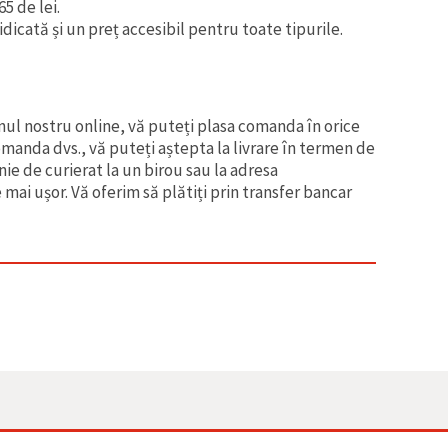
5 de lei.
ridicată și un preț accesibil pentru toate tipurile.
inul nostru online, vă puteți plasa comanda în orice
anda dvs., vă puteți aștepta la livrare în termen de
ie de curierat la un birou sau la adresa
mai ușor. Vă oferim să plătiți prin transfer bancar