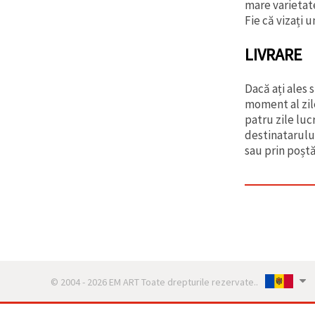
mare varietate
Fie că vizați u
LIVRARE
Dacă ați ales 
moment al zil
patru zile luc
destinatarului
sau prin poșt
© 2004 - 2026 EM ART Toate drepturile rezervate..