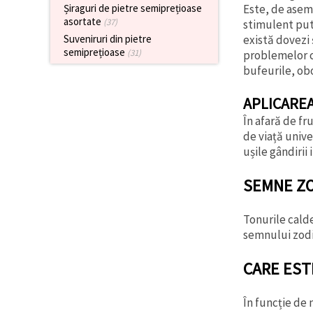
Este, de aseme
Șiraguri de pietre semiprețioase
asortate
(37)
stimulent put
există dovezi 
Suveniruri din pietre
semiprețioase
(31)
problemelor c
bufeurile, obo
APLICAREA 
În afară de fr
de viață unive
ușile gândirii 
SEMNE Z
Tonurile calde
semnului zodia
CARE EST
În funcție de 