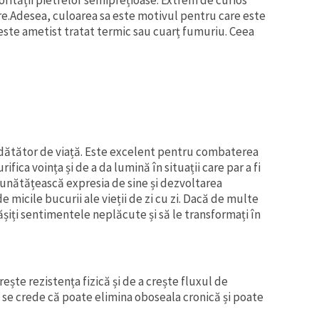
are.Adesea, culoarea sa este motivul pentru care este
este ametist tratat termic sau cuarț fumuriu. Ceea
i dătător de viață. Este excelent pentru combaterea
fica voința și de a da lumină în situații care par a fi
mbunătățească expresia de sine și dezvoltarea
e micile bucurii ale vieții de zi cu zi. Dacă de multe
epășiți sentimentele neplăcute și să le transformați în
ește rezistența fizică și de a crește fluxul de
se crede că poate elimina oboseala cronică și poate