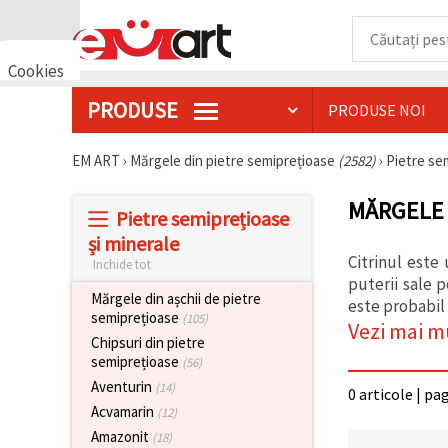
Cookies
🍪 Bună,
PRODUSE
PRODUSE NOI
vrem să vă
oferim
câteva
EM ART
›
Mărgele din pietre semiprețioase
(2582)
›
Pietre se
cookie -uri.
Cu toate
acestea, ele
MĂRGELE 
sunt diferite
Pietre semiprețioase
de cele pe
și minerale
care le
cunoașteți,
Citrinul este
Inchide tot
suntem
puterii sale p
siguri că
Mărgele din așchii de pietre
este probabil 
veți avea
semiprețioase
(105)
cea mai
Vezi mai m
tare
Chipsuri din pietre
experiență
semiprețioase
(56)
aici,
Aventurin
amintindu-
(14)
0 articole | pa
vă de
Acvamarin
(12)
preferințele
și re-
Amazonit
(18)