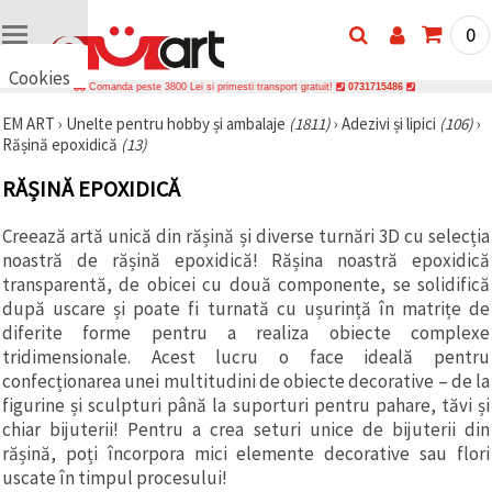
0
Cookies
Comanda peste 3800 Lei si primesti transport gratuit!
0731715486
🍪 Bună,
EM ART
›
Unelte pentru hobby și ambalaje
(1811)
›
Adezivi și lipici
(106)
›
vrem să vă
Rășină epoxidică
(13)
oferim
câteva
cookie -uri.
RĂȘINĂ EPOXIDICĂ
Cu toate
acestea, ele
sunt diferite
Creează artă unică din rășină și diverse turnări 3D cu selecția
de cele pe
noastră de rășină epoxidică! Rășina noastră epoxidică
care le
transparentă, de obicei cu două componente, se solidifică
cunoașteți,
suntem
după uscare și poate fi turnată cu ușurință în matrițe de
siguri că
diferite forme pentru a realiza obiecte complexe
veți avea
tridimensionale. Acest lucru o face ideală pentru
cea mai
tare
confecționarea unei multitudini de obiecte decorative – de la
experiență
figurine și sculpturi până la suporturi pentru pahare, tăvi și
aici,
amintindu-
chiar bijuterii! Pentru a crea seturi unice de bijuterii din
vă de
rășină, poți încorpora mici elemente decorative sau flori
preferințele
uscate în timpul procesului!
și re-