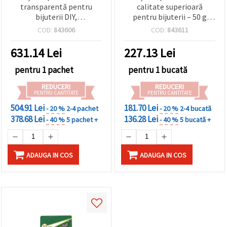
transparentă pentru
calitate superioară
bijuterii DIY,
pentru bijuterii – 50 g
bicomponentă, calitate
(1,76 oz), ultra clară,
COD:
843606
COD:
843611
AAA, raport 3:1 (A 750 g /
transparență ridicată,
B 250 g) - 1000 g
întărire la lumină UV, luciu
631.14
Lei
227.13
Lei
ridicat pentru matrițe,
pandantive și proiecte
pentru 1 pachet
pentru 1 bucată
DIY/handmade din rășină
REDUCERI
REDUCERI
PENTRU CANTITATE
PENTRU CANTITATE
504.91 Lei
181.70 Lei
- 20 %
2-4 pachet
- 20 %
2-4 bucată
378.68 Lei
136.28 Lei
- 40 %
5 pachet +
- 40 %
5 bucată +
ADAUGA IN COS
ADAUGA IN COS