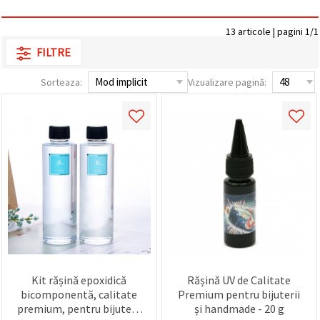
vizitele.
Puteți fi de
acord să
13 articole | pagini 1/1
utilizați
FILTRE
toate
cookie -
urile făcând
Sorteaza:
Vizualizare pagină:
clic pe "pe
site!" Sau să
vă indicați
preferințele
în setări
selectând
un tip de
cookie -uri
dat și
făcând clic
pe butonul
"Salvați"
Аcceptati
toate!
Kit rășină epoxidică
Rășină UV de Calitate
bicomponentă, calitate
Premium pentru bijuterii
Setări
premium, pentru bijuterii
și handmade - 20 g