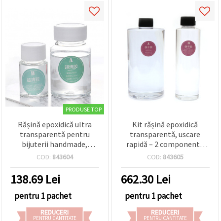
PRODUSE TOP
Rășină epoxidică ultra
Kit rășină epoxidică
transparentă pentru
transparentă, uscare
bijuterii handmade,
rapidă – 2 componente
bicomponentă clasa AAA,
(3:1), 1 kg (A: 750 g + B:
COD:
843604
COD:
843605
raport 3:1 (A-75 g / B-25
250 g) – cristalină pentru
g) – 100 g
turnare, acoperire și
138.69
Lei
662.30
Lei
lipire, bijuterii,
handmade, DIY și artă din
pentru 1 pachet
pentru 1 pachet
rășină
REDUCERI
REDUCERI
PENTRU CANTITATE
PENTRU CANTITATE