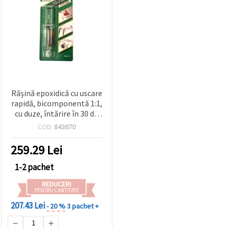
Rășină epoxidică cu uscare
rapidă, bicomponentă 1:1,
cu duze, întărire în 30 de
minute, 25 g
COD:
843670
259.29
Lei
1-2 pachet
REDUCERI
PENTRU CANTITATE
207.43 Lei
- 20 %
3 pachet +