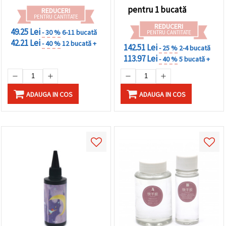
pentru 1 bucată
REDUCERI
PENTRU CANTITATE
REDUCERI
49.25 Lei
- 30 %
6-11 bucată
PENTRU CANTITATE
42.21 Lei
- 40 %
12 bucată +
142.51 Lei
- 25 %
2-4 bucată
113.97 Lei
- 40 %
5 bucată +
ADAUGA IN COS
ADAUGA IN COS