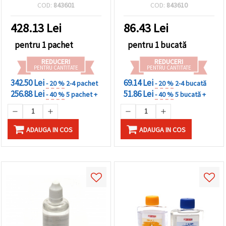
handmade, raport A/B 1:1,
COD:
843601
COD:
843610
560 g
428.13
Lei
86.43
Lei
pentru 1 pachet
pentru 1 bucată
REDUCERI
REDUCERI
PENTRU CANTITATE
PENTRU CANTITATE
342.50 Lei
69.14 Lei
- 20 %
2-4 pachet
- 20 %
2-4 bucată
256.88 Lei
51.86 Lei
- 40 %
5 pachet +
- 40 %
5 bucată +
ADAUGA IN COS
ADAUGA IN COS