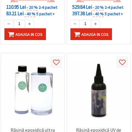
110.95 Lei
529.84 Lei
- 20 %
2-4 pachet
- 20 %
2-4 pachet
83.21 Lei
397.38 Lei
- 40 %
5 pachet +
- 40 %
5 pachet +
ADAUGA IN COS
ADAUGA IN COS
Rășină epoxidică ultra
Rășină epoxidică UV de