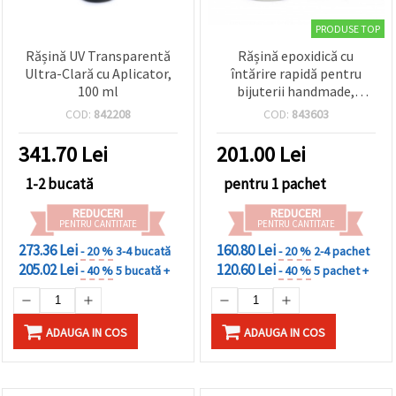
PRODUSE TOP
Rășină UV Transparentă
Rășină epoxidică cu
Ultra-Clară cu Aplicator,
întărire rapidă pentru
100 ml
bijuterii handmade,
bicomponentă, raport 3:1
COD:
842208
COD:
843603
(A - 150 g / B - 50 g) - 200 g
341.70
Lei
201.00
Lei
1-2 bucată
pentru 1 pachet
REDUCERI
REDUCERI
PENTRU CANTITATE
PENTRU CANTITATE
273.36 Lei
160.80 Lei
- 20 %
3-4 bucată
- 20 %
2-4 pachet
205.02 Lei
120.60 Lei
- 40 %
5 bucată +
- 40 %
5 pachet +
ADAUGA IN COS
ADAUGA IN COS