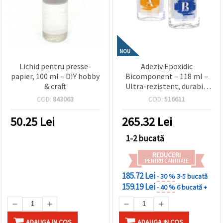
NOU
Lichid pentru presse-
Adeziv Epoxidic
papier, 100 ml – DIY hobby
Bicomponent – 118 ml –
& craft
Ultra-rezistent, durabil,
cu lipire transparentă –
COD:
843063
COD:
516611
Ideal pentru bijuterii,
lemn, metal și proiecte
50.25
Lei
265.32
Lei
DIY & hobby
1-2 bucată
REDUCERI
PENTRU CANTITATE
185.72 Lei
- 30 %
3-5 bucată
159.19 Lei
- 40 %
6 bucată +
ADAUGA IN COS
ADAUGA IN COS