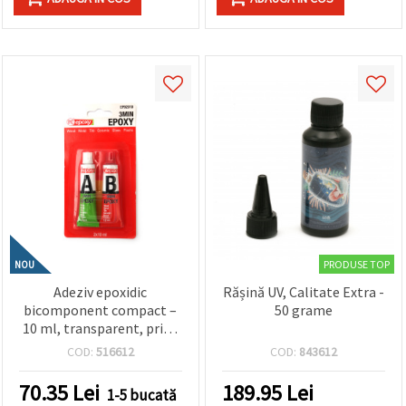
PRODUSE TOP
NOU
Adeziv epoxidic
Rășină UV, Calitate Extra -
bicomponent compact –
50 grame
10 ml, transparent, priză
rapidă, ultra-rezistent,
COD:
516612
COD:
843612
ideal pentru bijuterii
handmade, lemn, metal și
70.35
Lei
189.95
Lei
1-5 bucată
reparații precise