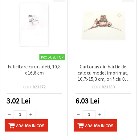
PRODUSE TOP
Felicitare cu ursuleți, 10,8
Cartonaș din hârtie de
x 16,6 cm
calc cu model imprimat,
10,7x15,3 cm, orificiu 0,5
cm, pentru scrapbooking
COD:
823372
COD:
823380
și DIY
3.02
Lei
6.03
Lei
ADAUGA IN COS
ADAUGA IN COS