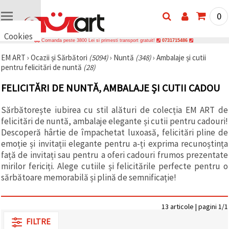
0
Cookies
Comanda peste 3800 Lei si primesti transport gratuit!
0731715486
🍪 Bună,
EM ART
›
Ocazii și Sărbători
(5094)
›
Nuntă
(348)
›
Ambalaje și cutii
vrem să vă
pentru felicitări de nuntă
(28)
oferim
câteva
cookie -uri.
FELICITĂRI DE NUNTĂ, AMBALAJE ȘI CUTII CADOU
Cu toate
acestea, ele
sunt diferite
Sărbătorește iubirea cu stil alături de colecția EM ART de
de cele pe
felicitări de nuntă, ambalaje elegante și cutii pentru cadouri!
care le
Descoperă hârtie de împachetat luxoasă, felicitări pline de
cunoașteți,
suntem
emoție și invitații elegante pentru a-ți exprima recunoștința
siguri că
față de invitați sau pentru a oferi cadouri frumos prezentate
veți avea
mirilor fericiți. Alege cutiile și felicitările perfecte pentru o
cea mai
tare
sărbătoare memorabilă și plină de semnificație!
experiență
aici,
amintindu-
vă de
13 articole | pagini 1/1
preferințele
FILTRE
și re-