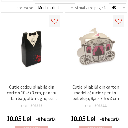
vizitele.
Sorteaza:
Vizualizare pagină:
Puteți fi de
acord să
utilizați
toate
cookie -
urile făcând
clic pe "pe
site!" Sau să
vă indicați
preferințele
în setări
selectând
un tip de
cookie -uri
dat și
făcând clic
pe butonul
"Salvați"
Cutie cadou pliabilă din
Cutie pliabilă din carton
carton 10x5x3 cm, pentru
model cărucior pentru
bărbați, alb-negru, cu
bebeluși, 9,5 x 7,5 x 3 cm
Аcceptati
model papion
COD:
302823
COD:
302844
toate!
10.05
Lei
10.05
Lei
Setări
1-9 bucată
1-9 bucată