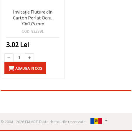
Invitație Fluture din
Carton Perlat Ocru,
70x175 mm
COD:
823391
3.02
Lei
ADAUGA IN COS
© 2004 - 2026 EM ART Toate drepturile rezervate..