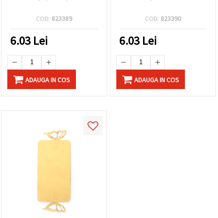
COD:
823389
COD:
823390
6.03
Lei
6.03
Lei
ADAUGA IN COS
ADAUGA IN COS