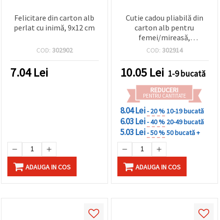
Felicitare din carton alb
Cutie cadou pliabilă din
perlat cu inimă, 9x12 cm
carton alb pentru
femei/mireasă,
8,5x5,8x3,8 cm
COD:
302902
COD:
302914
7.04
Lei
10.05
Lei
1-9 bucată
REDUCERI
PENTRU CANTITATE
8.04 Lei
- 20 %
10-19 bucată
6.03 Lei
- 40 %
20-49 bucată
5.03 Lei
- 50 %
50 bucată +
ADAUGA IN COS
ADAUGA IN COS