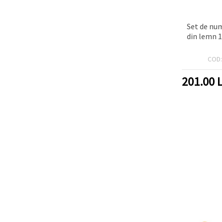
Set de nu
din lemn 
COD
201.00
L