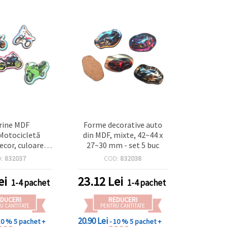
rine MDF
Forme decorative auto
Motocicletă
din MDF, mixte, 42~44 x
ecor, culoare
27~30 mm - set 5 buc
50 x 35–40 mm,
D:
832037
COD:
832038
 set de 5 –
tăiate cu laser
ei
23.12
Lei
1-4 pachet
1-4 pachet
 decoupage,
ng și proiecte
DUCERI
REDUCERI
DIY
U CANTITATE
PENTRU CANTITATE
20.90 Lei
10 %
5 pachet +
- 10 %
5 pachet +