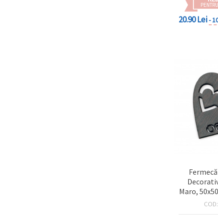
PENTRU
20.90 Lei
- 1
Fermecăt
Decorati
Maro, 50x5
2 – perf
COD
scrapbooki