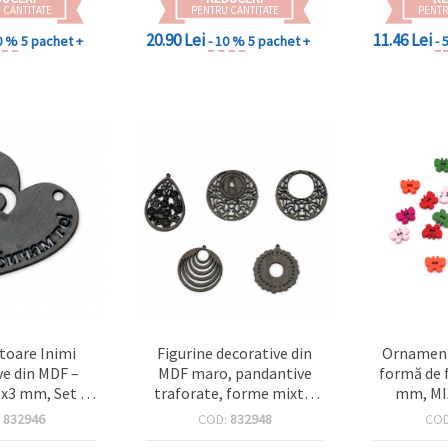
 CANTITATE
PENTRU CANTITATE
PENTR
20.90 Lei
11.46 Lei
0 %
5 pachet +
- 10 %
5 pachet +
- 
oare Inimi
Figurine decorative din
Ornament
ve din MDF –
MDF maro, pandantive
formă de 
0x3 mm, Set de
traforate, forme mixte,
mm, MIX
ecte pentru
40~35 x 35~27 x 2 mm – 2
:
832946
COD:
832948
CO
ng, decorarea
buc.