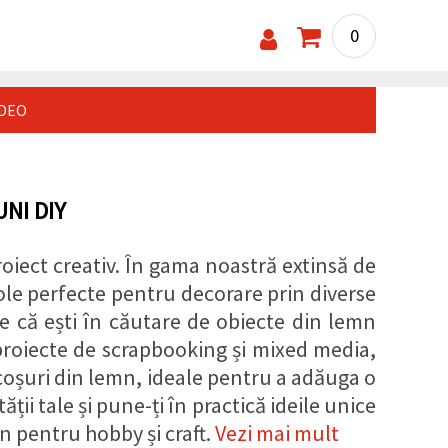
0
IDEO
NI DIY
oiect creativ. În gama noastră extinsă de
ole perfecte pentru decorare prin diverse
e că ești în căutare de obiecte din lemn
roiecte de scrapbooking și mixed media,
 coșuri din lemn, ideale pentru a adăuga o
ății tale și pune-ți în practică ideile unice
n pentru hobby și craft.
Vezi mai mult