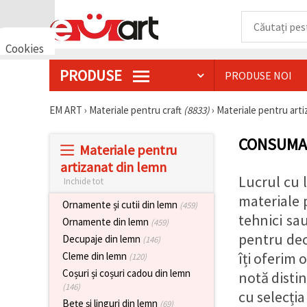
Cookies
🍪 Bună,
PRODUSE
PRODUSE NOI
vrem să vă
oferim
câteva
EM ART
›
Materiale pentru craft
(8833)
›
Materiale pentru art
cookie -uri.
Cu toate
acestea, ele
CONSUMAB
sunt diferite
Materiale pentru
de cele pe
artizanat din lemn
care le
cunoașteți,
Lucrul cu 
Inchide tot
suntem
materiale 
siguri că
Ornamente și cutii din lemn
(459)
veți avea
tehnici sa
Ornamente din lemn
cea mai
(459)
tare
pentru dec
Decupaje din lemn
(146)
experiență
aici,
îți oferim 
Cleme din lemn
(120)
amintindu-
Coșuri și coșuri cadou din lemn
notă distin
vă de
(146)
preferințele
cu selecția
și re-
Bețe și linguri din lemn
(69)