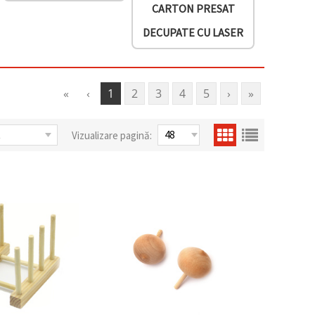
CARTON PRESAT
DECUPATE CU LASER
«
‹
1
2
3
4
5
›
»
Vizualizare pagină: