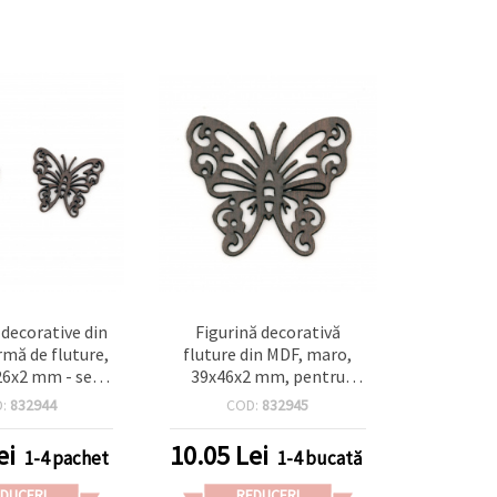
decorative din
Figurină decorativă
rmă de fluture,
fluture din MDF, maro,
6x2 mm - set 2
39x46x2 mm, pentru
bucăți
hobby & craft
D:
832944
COD:
832945
ei
10.05
Lei
1-4 pachet
1-4 bucată
DUCERI
REDUCERI