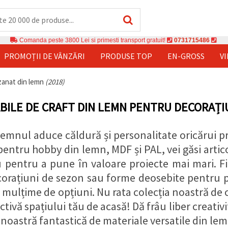
Comanda peste 3800 Lei si primesti transport gratuit!
0731715486
PROMOȚII DE VÂNZĂRI
PRODUSE TOP
EN-GROSS
V
izanat din lemn
(2018)
ILE DE CRAFT DIN LEMN PENTRU DECORAȚIU
lemnul aduce căldură și personalitate oricărui pr
pentru hobby din lemn, MDF și PAL, vei găsi artic
u pentru a pune în valoare proiecte mai mari. Fi
orațiuni de sezon sau forme deosebite pentru p
o mulțime de opțiuni. Nu rata colecția noastră de
ctivă spațiului tău de acasă! Dă frâu liber creativit
 noastră fantastică de materiale versatile din lem