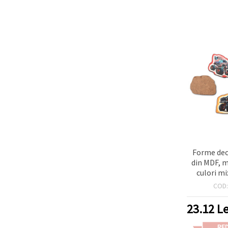
Forme dec
din MDF, 
culori mi
27~32 m
COD
23.12
Le
RE