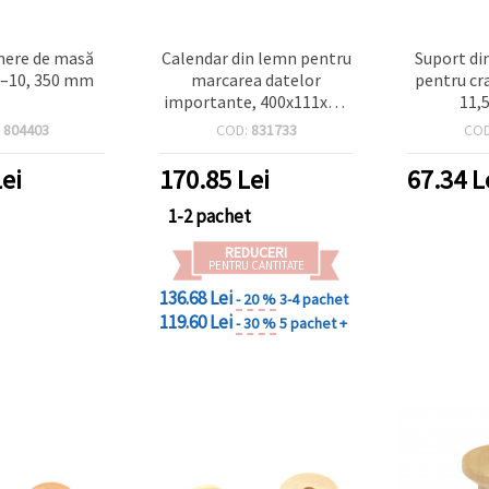
mere de masă
Calendar din lemn pentru
Suport di
1–10, 350 mm
marcarea datelor
pentru craf
importante, 400x111x4.5
11,
mm, cu piese din lemn
:
804403
COD:
831733
CO
asortate (inimi și cercuri)
30x2 mm - 50 buc și 50
ei
170.85
Lei
67.34
L
inele metalice incluse,
DIY handmade
1-2 pachet
REDUCERI
PENTRU CANTITATE
136.68 Lei
- 20 %
3-4 pachet
119.60 Lei
- 30 %
5 pachet +