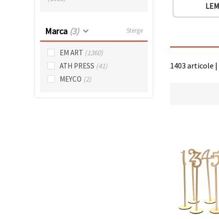
LE
Marca
(3)
Sterge
EM ART
(1360)
1403 articole |
ATH PRESS
(41)
MEYCO
(2)