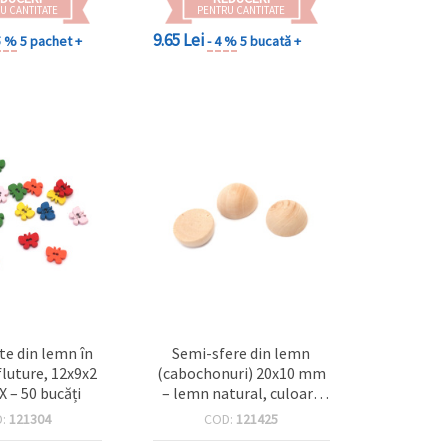
U CANTITATE
PENTRU CANTITATE
9.65 Lei
5 %
5 pachet +
- 4 %
5 bucată +
e din lemn în
Semi-sfere din lemn
fluture, 12x9x2
(cabochonuri) 20x10 mm
 – 50 bucăți
– lemn natural, culoare
natur, suprafață netedă,
D:
121304
COD:
121425
set de 10 bucăți pentru