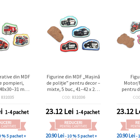
rative din MDF
Figurine din MDF „Mașină
Figu
e pompieri,
de poliție” pentru decor –
Motor/
~40x30~31 mm
mixte, 5 buc., 41–42 x 24–
pentru d
5 buc.
27 mm, pentru colorat,
natur, 44–
:
832035
COD:
832036
CO
decupaj, scrapbooking și
mixte,
proiecte pentru copii
elemente 
i
23.12
Lei
23.12
L
1-4 pachet
1-4 pachet
pentru
scrapbooki
DUCERI
REDUCERI
RE
 CANTITATE
PENTRU CANTITATE
PENTR
20.90 Lei
20.90 Lei
0 %
5 pachet +
- 10 %
5 pachet +
- 