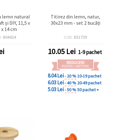
n lemn natural
Titirez din lemn, natur,
t și DIY, 11,5 x
30x23 mm - set 2 bucăți
5 x 14 cm
D:
804424
COD:
831739
ei
10.05
Lei
1-9 pachet
REDUCERI
PENTRU CANTITATE
8.04 Lei
- 20 %
10-19 pachet
6.03 Lei
- 40 %
20-49 pachet
5.03 Lei
- 50 %
50 pachet +