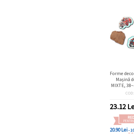
Forme deco
Mașină d
MIXTE, 38
- 
COD
23.12
Le
RE
PENTRU
20.90 Lei
- 1