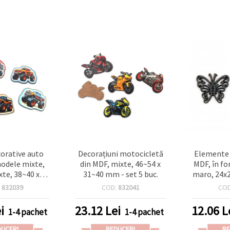
orative auto
Decorațiuni motocicletă
Elemente 
modele mixte,
din MDF, mixte, 46~54 x
MDF, în fo
xte, 38~40 x
31~40 mm - set 5 buc.
maro, 24x2
m - 5 buc.
:
832039
COD:
832041
CO
i
23.12
Lei
12.06
L
1-4 pachet
1-4 pachet
DUCERI
REDUCERI
RE