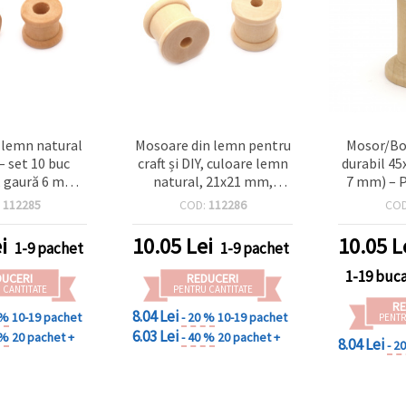
 lemn natural
Mosoare din lemn pentru
Mosor/Bo
– set 10 buc
craft și DIY, culoare lemn
durabil 4
 gaură 6 mm),
natural, 21x21 mm,
7 mm) – P
tru DIY, craft,
orificiu 6 mm - 4 buc.
DIY, cus
:
112285
COD:
112286
CO
& proiecte
ha
dmade
i
10.05
Lei
10.05
L
1-9 pachet
1-9 pachet
1-19 buc
DUCERI
REDUCERI
 CANTITATE
PENTRU CANTITATE
RE
8.04 Lei
 %
10-19 pachet
- 20 %
10-19 pachet
PENTR
6.03 Lei
 %
20 pachet +
- 40 %
20 pachet +
8.04 Lei
- 2