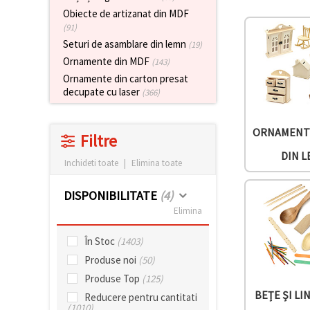
vizitele.
Obiecte de artizanat din MDF
Puteți fi de
(91)
acord să
utilizați
Seturi de asamblare din lemn
(19)
toate
Ornamente din MDF
(143)
cookie -
urile făcând
Ornamente din carton presat
clic pe "pe
decupate cu laser
(366)
site!" Sau să
vă indicați
preferințele
în setări
ORNAMENTE
Filtre
selectând
un tip de
DIN 
cookie -uri
Inchideti toate
|
Elimina toate
dat și
făcând clic
DISPONIBILITATE
(4)
pe butonul
"Salvați"
Elimina
În Stoc
(1403)
Аcceptati
toate!
Produse noi
(50)
Produse Top
(125)
Setări
BEȚE ȘI LI
Reducere pentru cantitati
(1010)