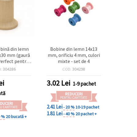
bină din lemn
Bobine din lemn 14x13
5x30 mm (gaură
mm, orificiu 4 mm, culori
erfect pentru
mixte - set de 4
ut și proiecte
D:
304286
COD:
304298
ndmade
ei
3.02
Lei
1-9 pachet
ată
REDUCERI
PENTRU CANTITATE
DUCERI
2.41 Lei
- 20 %
10-19 pachet
U CANTITATE
1.81 Lei
- 40 %
20 pachet +
0 %
20 bucată +