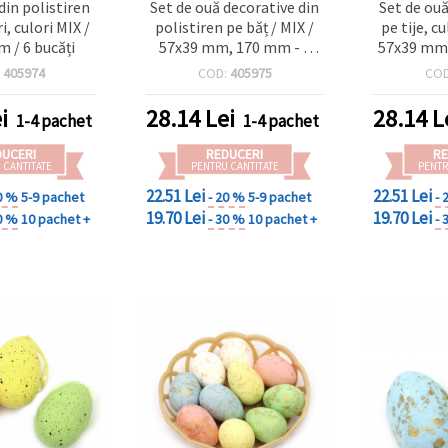
din polistiren
Set de ouă decorative din
Set de ouă
i, culori MIX /
polistiren pe băț / MIX /
pe tije, c
 / 6 bucăți
57x39 mm, 170 mm - 6
57x39 mm,
bucăți
:
405974
COD:
405975
CO
i
28.14
Lei
28.14
L
1-4 pachet
1-4 pachet
DUCERI
REDUCERI
RE
 CANTITATE
PENTRU CANTITATE
PENTR
22.51 Lei
22.51 Lei
0 %
5-9 pachet
- 20 %
5-9 pachet
- 
19.70 Lei
19.70 Lei
0 %
10 pachet +
- 30 %
10 pachet +
- 