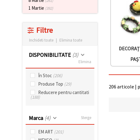
8 Martie
(261)
vizitele.
1 Martie
(392)
Puteți fi de
acord să
utilizați
toate
Filtre
cookie -
urile făcând
clic pe "pe
Inchideti toate
|
Elimina toate
site!" Sau să
DECORAȚ
vă indicați
preferințele
DISPONIBILITATE
(3)
în setări
PAȘ
Elimina
selectând
un tip de
cookie -uri
În Stoc
(206)
dat și
făcând clic
Produse Top
(29)
206 articole | 
pe butonul
Reducere pentru cantitati
"Salvați"
(188)
Аcceptati
toate!
Marca
(4)
Sterge
Setări
EM ART
(201)