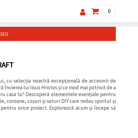
0
IDEO
RAFT
i, cu selecția noastră excepțională de accesorii de
nvierea lui Iisus Hristos și ce mod mai potrivit de a
ntru casa ta? Descoperă elementele esențiale pentru
, coroane, coșuri și seturi DIY care redau spiritul și
 pentru orice proiect. Explorează acum și începe să