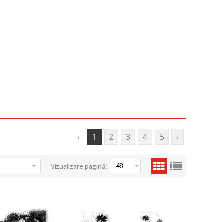
‹
1
2
3
4
5
›
Vizualizare pagină: