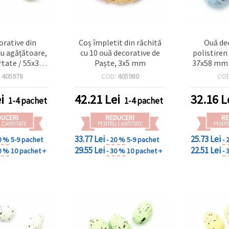
orative din
Coș împletit din răchită
Ouă dec
cu agățătoare,
cu 10 ouă decorative de
polistiren
rtate / 55x37
Paște, 3x5 mm
37x58 mm /
 6 buc.
:
405978
COD:
405980
CO
i
42.21
Lei
32.16
L
1-4 pachet
1-4 pachet
DUCERI
REDUCERI
RE
 CANTITATE
PENTRU CANTITATE
PENTR
33.77 Lei
25.73 Lei
0 %
5-9 pachet
- 20 %
5-9 pachet
- 
29.55 Lei
22.51 Lei
0 %
10 pachet +
- 30 %
10 pachet +
- 