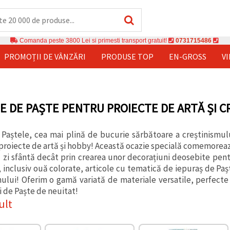
Comanda peste 3800 Lei si primesti transport gratuit!
0731715486
PROMOȚII DE VÂNZĂRI
PRODUSE TOP
EN-GROSS
V
E DE PAȘTE PENTRU PROIECTE DE ARTĂ ȘI C
Paștele, cea mai plină de bucurie sărbătoare a creștinismulu
roiecte de artă și hobby! Această ocazie specială comemorează Î
 zi sfântă decât prin crearea unor decorațiuni deosebite pe
inclusiv ouă colorate, articole cu tematică de iepuraș de Paște
ului! Oferim o gamă variată de materiale versatile, perfecte
i de Paște de neuitat!
ult