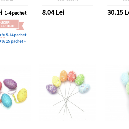
 vânătoare de
ru copii și
i
8.04
Lei
30.15
L
1-4 pachet
 de sărbătoare
DUCERI
 CANTITATE
0 %
5-14 pachet
0 %
15 pachet +