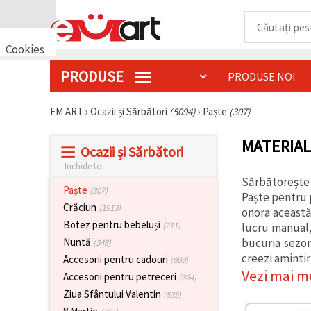
Cookies
🍪 Bună,
PRODUSE
PRODUSE NOI
vrem să vă
oferim
câteva
EM ART
›
Ocazii și Sărbători
(5094)
›
Paște
(307)
cookie -uri.
Cu toate
acestea, ele
MATERIAL
sunt diferite
Ocazii și Sărbători
de cele pe
Inchide tot
care le
cunoașteți,
Sărbătorește 
Paște
(307)
suntem
Paște pentru p
siguri că
Crăciun
(1913)
onora această
veți avea
Botez pentru bebeluși
cea mai
(211)
lucru manual, 
tare
bucuria sezon
Nuntă
(348)
experiență
creezi amintir
aici,
Accesorii pentru cadouri
(809)
amintindu-
Vezi mai m
Accesorii pentru petreceri
(364)
vă de
preferințele
Ziua Sfântului Valentin
(535)
și re-