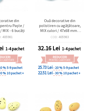
orative din
Ouă decorative din
 pentru Paște /
polistiren cu agățătoare,
 MIX - 6 bucăți
MIX culori / 47x68 mm /
Set de 6 bucăți
D:
405981
COD:
405983
ei
32.16
Lei
1-4 pachet
1-4 pachet
DUCERI
REDUCERI
U CANTITATE
PENTRU CANTITATE
25.73 Lei
20 %
5-9 pachet
- 20 %
5-9 pachet
22.51 Lei
30 %
10 pachet +
- 30 %
10 pachet +