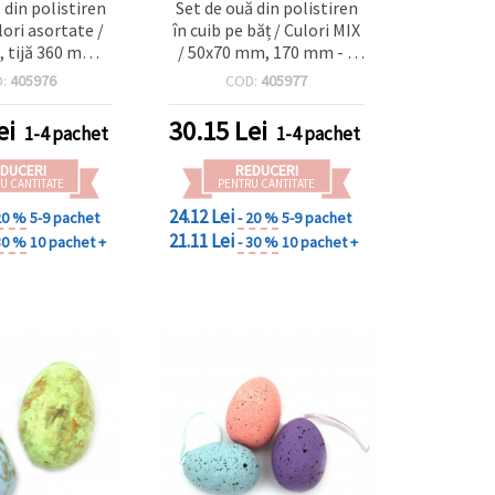
 din polistiren
Set de ouă din polistiren
ulori asortate /
în cuib pe băț / Culori MIX
 tijă 360 mm -
/ 50x70 mm, 170 mm - 2
4 buc.
bucăți
D:
405976
COD:
405977
ei
30.15
Lei
1-4 pachet
1-4 pachet
DUCERI
REDUCERI
U CANTITATE
PENTRU CANTITATE
24.12 Lei
20 %
5-9 pachet
- 20 %
5-9 pachet
21.11 Lei
30 %
10 pachet +
- 30 %
10 pachet +