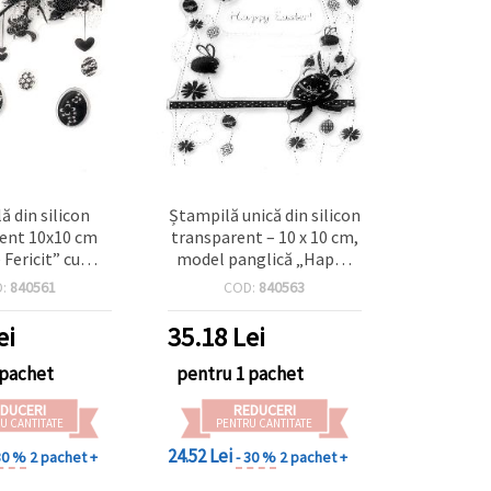
ă din silicon
Ștampilă unică din silicon
ent 10x10 cm
transparent – 10 x 10 cm,
 Fericit” cu
model panglică „Happy
imioare
Easter”, perfectă pentru
D:
840561
COD:
840563
scrapbooking și proiecte
DIY handmade
ei
35.18
Lei
 pachet
pentru 1 pachet
DUCERI
REDUCERI
U CANTITATE
PENTRU CANTITATE
24.52 Lei
30 %
2 pachet +
- 30 %
2 pachet +