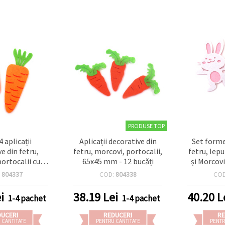
PRODUSE TOP
4 aplicații
Aplicații decorative din
Set forme
e din fetru,
fetru, morcovi, portocalii,
fetru, Iep
ortocalii cu
65x45 mm - 12 bucăți
și Morcov
i, 130x45 mm –
buc.
:
804337
COD:
804338
CO
crapbooking,
, proiecte DIY
i
38.19
Lei
40.20
L
1-4 pachet
1-4 pachet
i, decorațiuni
ară și Paște
DUCERI
REDUCERI
RE
 CANTITATE
PENTRU CANTITATE
PENTR