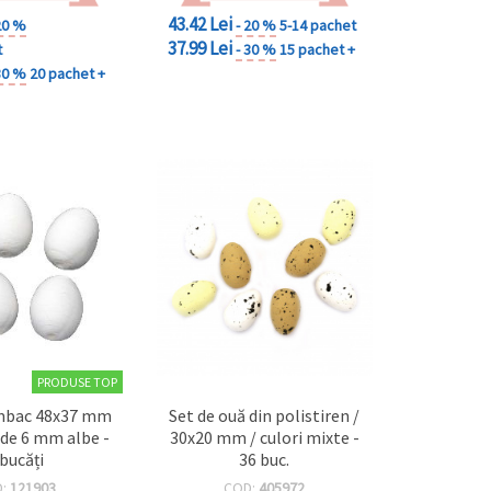
43.42 Lei
20 %
- 20 %
5-14 pachet
37.99 Lei
t
- 30 %
15 pachet +
30 %
20 pachet +
PRODUSE TOP
mbac 48x37 mm
Set de ouă din polistiren /
 de 6 mm albe -
30x20 mm / culori mixte -
 bucăți
36 buc.
D:
121903
COD:
405972