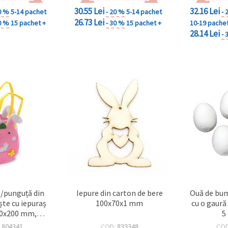
30.55 Lei
32.16 Lei
0 %
5-14 pachet
- 20 %
5-14 pachet
- 
26.73 Lei
0 %
15 pachet +
- 30 %
15 pachet +
10-19 pache
28.14 Lei
- 
ș/punguță din
Iepure din carton de bere
Ouă de bu
ște cu iepuraș
100x70x1 mm
cu o gaură
100x200 mm,
5
 cu mânere
:
804341
COD:
833348
CO