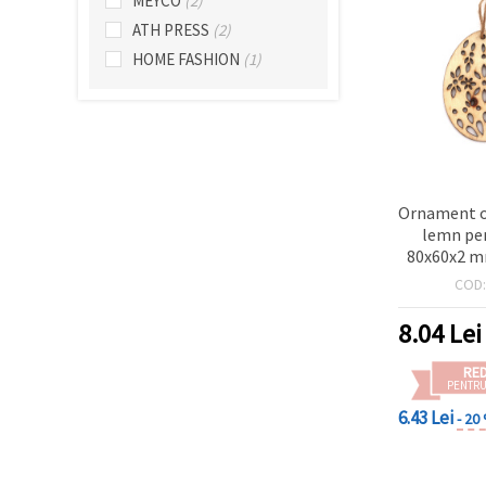
MEYCO
(2)
ATH PRESS
(2)
HOME FASHION
(1)
Ornament o
lemn pe
80x60x2 m
bază de cra
COD
pentru pic
pom de Pa
8.04
Lei
pent
RE
PENTRU
6.43 Lei
- 20