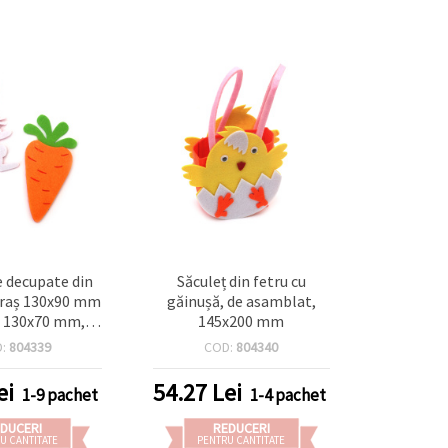
 decupate din
Săculeț din fetru cu
uraș 130x90 mm
găinușă, de asamblat,
i 130x70 mm, 3
145x200 mm
, asortate
D:
804339
COD:
804340
ei
54.27
Lei
1-9 pachet
1-4 pachet
DUCERI
REDUCERI
U CANTITATE
PENTRU CANTITATE