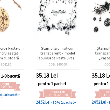
u de Paște din
Ștampilă din silicon
Ștampil
ntru agățat
transparent – model
transpar
m cu sfoară –
Iepurași de Paște „Paște
„Paște
ft DIY (blank)
Fericit” – 10x10 cm
in
:
804230
COD:
840560
CO
tură, decupaj,
ște și decor
35.18
Lei
35.18
L
1-9 bucată
ru casă
pentru 1 pachet
pentru 1
DUCERI
 CANTITATE
REDUCERI
RE
 %
10 bucată +
PENTRU CANTITATE
PENTR
24.52 Lei
24.52 Lei
- 30 %
2 pachet +
- 