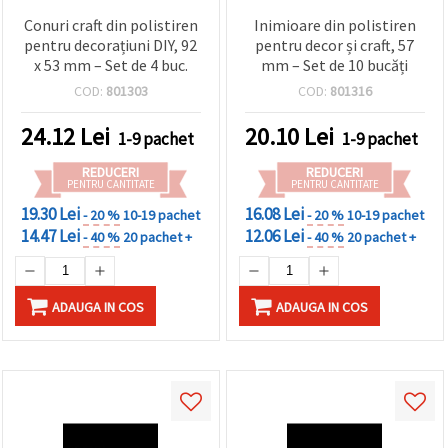
Conuri craft din polistiren
Inimioare din polistiren
pentru decorațiuni DIY, 92
pentru decor și craft, 57
x 53 mm – Set de 4 buc.
mm – Set de 10 bucăți
COD:
801303
COD:
801316
24.12
Lei
20.10
Lei
1-9 pachet
1-9 pachet
REDUCERI
REDUCERI
PENTRU CANTITATE
PENTRU CANTITATE
19.30 Lei
16.08 Lei
- 20 %
10-19 pachet
- 20 %
10-19 pachet
14.47 Lei
12.06 Lei
- 40 %
20 pachet +
- 40 %
20 pachet +
ADAUGA IN COS
ADAUGA IN COS