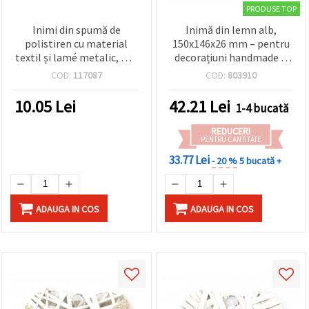
PRODUSE TOP
Inimi din spumă de
Inimă din lemn alb,
polistiren cu material
150x146x26 mm – pentru
textil și lamé metalic, mix
decorațiuni handmade &
de culori, 18x18x10 mm -
DIY
COD:
117087
COD:
803910
10 bucăți
10.05
Lei
42.21
Lei
1-4 bucată
REDUCERI
PENTRU CANTITATE
33.77 Lei
- 20 %
5 bucată +
ADAUGA IN COS
ADAUGA IN COS