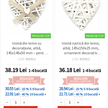
PRODUSE TOP
PRODUSE TOP
Inimă din lemn cu
Inimă rustică din lemn,
decorațiune, albă,
albă, 145x150x25 mm,
145x146x50 mm – pentru
ornament decorativ
hobby și DIY
pentru DIY și handmade
COD:
803912
COD:
803913
38.19
Lei
36.18
Lei
1-4 bucată
1-4 bucată
REDUCERI
REDUCERI
PENTRU CANTITATE
PENTRU CANTITATE
30.55 Lei
28.94 Lei
- 20 %
5-9 bucată
- 20 %
5-9 bucată
22.91 Lei
21.71 Lei
- 40 %
10 bucată +
- 40 %
10 bucată +