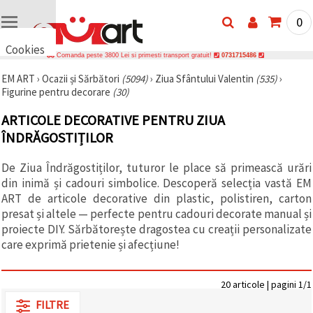
0
Cookies
Comanda peste 3800 Lei si primesti transport gratuit!
0731715486
🍪 Bună,
EM ART
›
Ocazii și Sărbători
(5094)
›
Ziua Sfântului Valentin
(535)
›
vrem să vă
Figurine pentru decorare
(30)
oferim
câteva
cookie -uri.
ARTICOLE DECORATIVE PENTRU ZIUA
Cu toate
ÎNDRĂGOSTIȚILOR
acestea, ele
sunt diferite
de cele pe
De Ziua Îndrăgostiților, tuturor le place să primească urări
care le
cunoașteți,
din inimă și cadouri simbolice. Descoperă selecția vastă EM
suntem
ART de articole decorative din plastic, polistiren, carton
siguri că
presat și altele — perfecte pentru cadouri decorate manual și
veți avea
cea mai
proiecte DIY. Sărbătorește dragostea cu creații personalizate
tare
care exprimă prietenie și afecțiune!
experiență
aici,
amintindu-
vă de
20 articole | pagini 1/1
preferințele
FILTRE
și re-