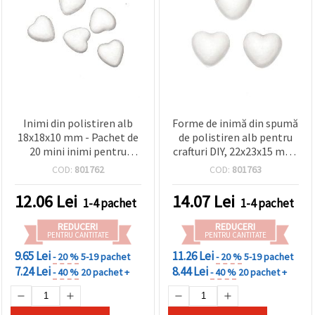
Inimi din polistiren alb
Forme de inimă din spumă
18x18x10 mm - Pachet de
de polistiren alb pentru
20 mini inimi pentru
crafturi DIY, 22x23x15 mm,
hobby, craft, DIY,
set 20 buc.
COD:
801762
COD:
801763
decorațiuni de nuntă și
sărbători
12.06
Lei
14.07
Lei
1-4 pachet
1-4 pachet
REDUCERI
REDUCERI
PENTRU CANTITATE
PENTRU CANTITATE
9.65 Lei
11.26 Lei
- 20 %
5-19 pachet
- 20 %
5-19 pachet
7.24 Lei
8.44 Lei
- 40 %
20 pachet +
- 40 %
20 pachet +