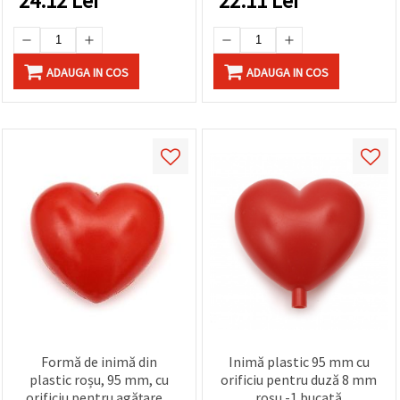
24.12
Lei
22.11
Lei
ADAUGA IN COS
ADAUGA IN COS
Formă de inimă din
Inimă plastic 95 mm cu
plastic roșu, 95 mm, cu
orificiu pentru duză 8 mm
orificiu pentru agățare 3
roșu -1 bucată