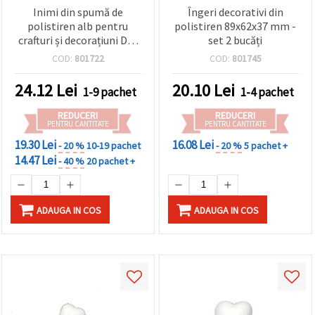
Inimi din spumă de
Îngeri decorativi din
polistiren alb pentru
polistiren 89x62x37 mm -
crafturi și decorațiuni DIY,
set 2 bucăți
93x90 mm – 2 bucăți
COD:
801722
COD:
801745
24.12
Lei
20.10
Lei
1-9 pachet
1-4 pachet
REDUCERI
REDUCERI
PENTRU CANTITATE
PENTRU CANTITATE
19.30 Lei
16.08 Lei
- 20 %
10-19 pachet
- 20 %
5 pachet +
14.47 Lei
- 40 %
20 pachet +
ADAUGA IN COS
ADAUGA IN COS