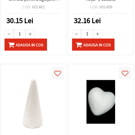
mm –
COD:
801482
COD:
801499
ornament/pandantiv DIY
pentru decorațiuni, Ziua
30.15
Lei
32.16
Lei
Îndrăgostiților & decor
pentru casă
ADAUGA IN COS
ADAUGA IN COS