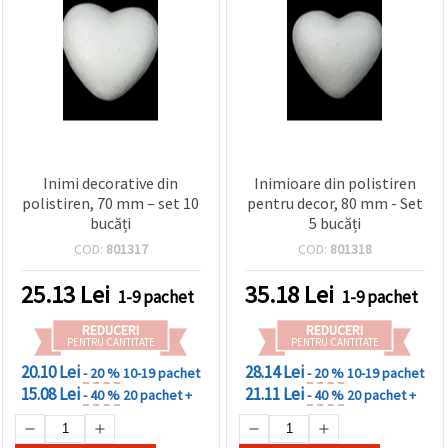
Inimi decorative din
Inimioare din polistiren
polistiren, 70 mm – set 10
pentru decor, 80 mm - Set
bucăți
5 bucăți
COD:
801317
COD:
801318
25.13
Lei
35.18
Lei
1-9 pachet
1-9 pachet
REDUCERI
REDUCERI
PENTRU CANTITATE
PENTRU CANTITATE
20.10 Lei
28.14 Lei
- 20 %
10-19 pachet
- 20 %
10-19 pachet
15.08 Lei
21.11 Lei
- 40 %
20 pachet +
- 40 %
20 pachet +