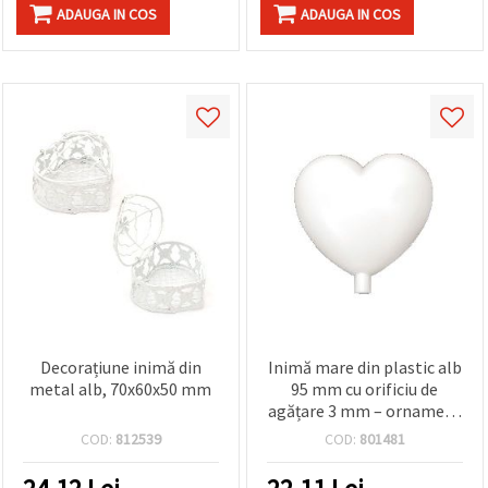
ADAUGA IN COS
ADAUGA IN COS
Decorațiune inimă din
Inimă mare din plastic alb
metal alb, 70x60x50 mm
95 mm cu orificiu de
agățare 3 mm – ornament
blank pentru craft DIY,
COD:
812539
COD:
801481
decorațiuni, nuntă și Ziua
Îndrăgostiților