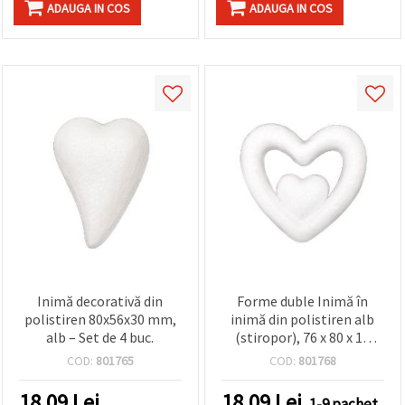
ADAUGA IN COS
ADAUGA IN COS
Inimă decorativă din
Forme duble Inimă în
polistiren 80x56x30 mm,
inimă din polistiren alb
alb – Set de 4 buc.
(stiropor), 76 x 80 x 17
mm, set 2 buc. - baze craft
COD:
801765
COD:
801768
pentru DIY/handmade,
pictură, decorațiuni de
18.09
Lei
18.09
Lei
1-9 pachet