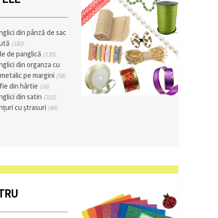
nglici din pânză de sac
 iută
(182)
le de panglică
(135)
nglici din organza cu
r metalic pe margini
(58)
fie din hârtie
(16)
nglici din satin
(315)
nțuri cu ștrasuri
(40)
ETRU