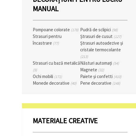
vizitele.
MANUAL
Puteți fi de
acord să
utilizați
toate
cookie -
Pompoane colorate
Pudră de sclipici
(178)
(98)
urile făcând
Strasuri pentru
Ștrasuri de cusut
(127)
clic pe "pe
site!" Sau să
încastrare
Ștrasuri autoadezive și
(77)
vă indicați
cristale termocolante
preferințele
(213)
în setări
selectând
Strasuri cu bază metalică
Năsturi automați
(54)
un tip de
Magnete
(9)
(32)
cookie -uri
Ochi mobili
Paiete și confetti
dat și
(171)
(410)
făcând clic
Monede decorative
Pene decorative
(40)
(148)
pe butonul
"Salvați"
Аcceptati
toate!
MATERIALE CREATIVE
Setări