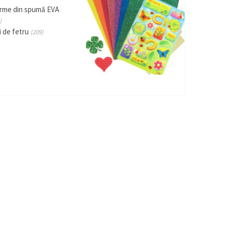
rme din spumă EVA
)
i de fetru
(209)