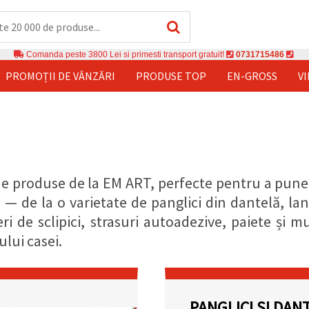
Comanda peste 3800 Lei si primesti transport gratuit!
0731715486
PROMOȚII DE VÂNZĂRI
PRODUSE TOP
EN-GROSS
V
 produse de la EM ART, perfecte pentru a pune î
 — de la o varietate de panglici din dantelă, lan
eri de sclipici, strasuri autoadezive, paiete și
ului casei.
PANGLICI ȘI DAN