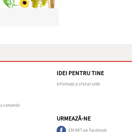
IDEI PENTRU TINE
e
Informații și sfaturi utile
 la comanda
URMEAZĂ-NE
EM ART pe Facebook