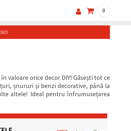
0
IDEO
n valoare orice decor DIY! Găsești tot ce
țuri, șnururi și benzi decorative, până la
 multe altele! Ideal pentru înfrumusețarea
TELE