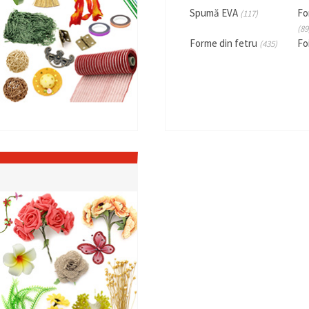
Spumă EVA
Fo
(117)
(89
Forme din fetru
Fo
(435)