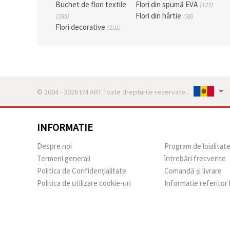
Buchet de flori textile
Flori din spumă EVA
(127)
Flori din hârtie
(285)
(38)
Flori decorative
(101)
© 2004 - 2026 EM ART Toate drepturile rezervate..
INFORMATIE
Despre noi
Program de loialitat
Termeni generali
întrebări frecvente
Politica de Confidențialitate
Comandă și livrare
Politica de utilizare cookie-uri
Informatie referitor