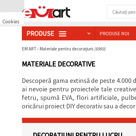
Cookies
🍪 Bună,
PRODUSE
PRODUSE NOI
vrem să vă
oferim
câteva
EM ART
›
Materiale pentru decorațiuni
(6993)
cookie -uri.
Cu toate
acestea, ele
MATERIALE DECORATIVE
sunt diferite
de cele pe
care le
cunoașteți,
Descoperă gama extinsă de peste 4.000 de
suntem
ai nevoie pentru proiectele tale creative
siguri că
veți avea
fetru, spumă EVA, flori artificiale, pulb
cea mai
tare
oricărui proiect DIY decorativ sau a decor
experiență
aici,
amintindu-
vă de
preferințele
și re-
DECORAȚIUNI PENTRU LUCRU