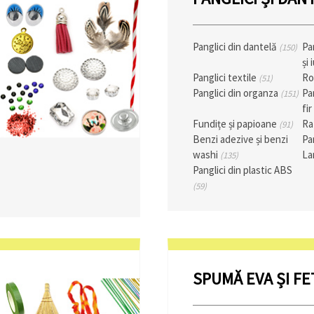
Panglici din dantelă
Pa
(150)
și
Panglici textile
Ro
(51)
Panglici din organza
Pa
(151)
fi
Fundițe și papioane
Ra
(91)
Benzi adezive și benzi
Pa
washi
La
(135)
Panglici din plastic ABS
(59)
SPUMĂ EVA ȘI F