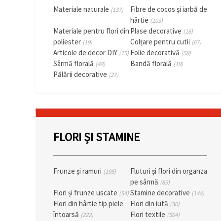
Materiale naturale
Fibre de cocos și iarbă de
(137)
hârtie
(103)
Materiale pentru flori din
Plase decorative
(16)
poliester
Colțare pentru cutii
(19)
(67)
Articole de decor DIY
Folie decorativă
(15)
(58)
Sârmă florală
Bandă florală
(48)
(19)
Pălării decorative
(27)
FLORI ȘI STAMINE
Frunze și ramuri
Fluturi și flori din organza
(195)
pe sârmă
(89)
Flori și frunze uscate
Stamine decorative
(54)
(144)
Flori din hârtie tip piele
Flori din iută
(30)
întoarsă
Flori textile
(222)
(504)