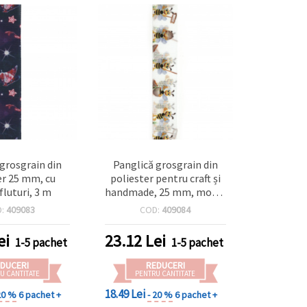
 grosgrain din
Panglică grosgrain din
er 25 mm, cu
poliester pentru craft și
fluturi, 3 m
handmade, 25 mm, model
cu albine – 3 metri
D:
409083
COD:
409084
ei
23.12
Lei
1-5 pachet
1-5 pachet
DUCERI
REDUCERI
U CANTITATE
PENTRU CANTITATE
18.49 Lei
20 %
6 pachet +
- 20 %
6 pachet +