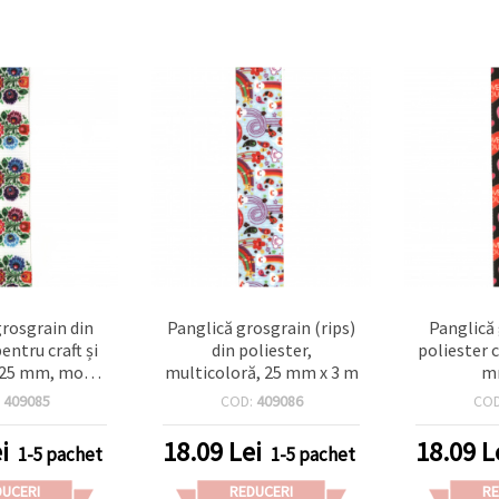
grosgrain din
Panglică grosgrain (rips)
Panglică
entru craft și
din poliester,
poliester 
25 mm, model
multicoloră, 25 mm x 3 m
m
al – 3 m
:
409085
COD:
409086
CO
i
18.09
Lei
18.09
L
1-5 pachet
1-5 pachet
DUCERI
REDUCERI
RE