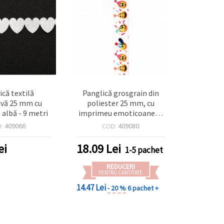
ică textilă
Panglică grosgrain din
ivă 25 mm cu
poliester 25 mm, cu
 albă - 9 metri
imprimeu emoticoane, 3
metri
D:
409066
COD:
409080
ei
18.09
Lei
1-5 pachet
REDUCERI
PENTRU CANTITATE
14.47 Lei
- 20 %
6 pachet +