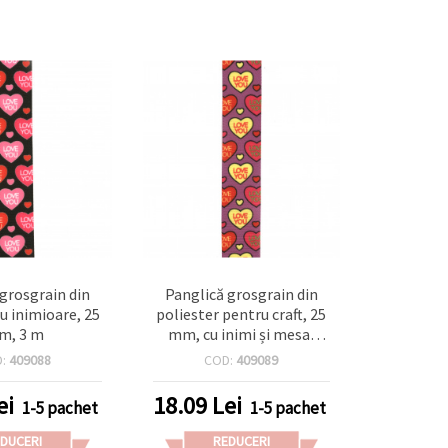
 grosgrain din
Panglică grosgrain din
cu inimioare, 25
poliester pentru craft, 25
m, 3 m
mm, cu inimi și mesaj
„LOVE YOU”, 3 metri
D:
409088
COD:
409089
ei
18.09
Lei
1-5 pachet
1-5 pachet
DUCERI
REDUCERI