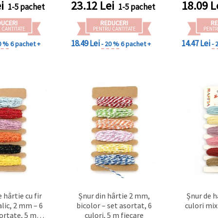
i
23.12
Lei
18.09
L
1-5 pachet
1-5 pachet
scrapbooking și proiecte
DIY/hobby creativ
DUCERI
REDUCERI
RE
 CANTITATE
PENTRU CANTITATE
PENTR
18.49 Lei
14.47 Lei
0 %
6 pachet +
- 20 %
6 pachet +
- 
 hârtie cu fir
Șnur din hârtie 2 mm,
Șnur de h
lic, 2 mm – 6
bicolor – set asortat, 6
culori mix
sortate, 5 m
culori, 5 m fiecare