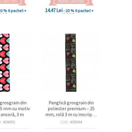
U CANTITATE
PENTRU CANTITATE
14.47 Lei
20 %
6 pachet +
- 20 %
6 pachet +
 grosgrain din
Panglică grosgrain din
25 mm cu motiv
poliester premium – 25
i ancoră, 3 m
mm, rolă 3 m cu inscripție
| Decor chic pentru
D:
409092
COD:
409094
împachetare și
meșteșuguri & handmade