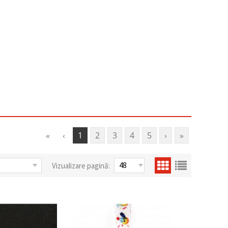
«
‹
1
2
3
4
5
›
»
Vizualizare pagină: