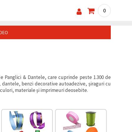
0
IDEO
de Panglici & Dantele, care cuprinde peste 1.300 de
a, dantele, benzi decorative autoadezive, șiraguri cu
u culori, materiale și imprimeuri deosebite.