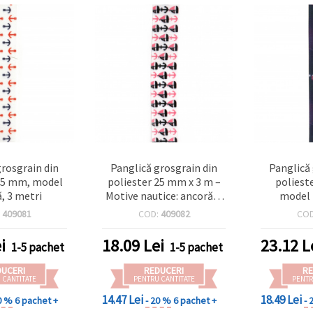
grosgrain din
Panglică grosgrain din
Panglică
 25 mm, model
poliester 25 mm x 3 m –
poliest
, 3 metri
Motive nautice: ancoră și
model 
barcă – pentru
:
409081
COD:
409082
CO
decorațiuni, scrapbooking
și împachetare cadouri
i
18.09
Lei
23.12
L
1-5 pachet
1-5 pachet
DUCERI
REDUCERI
RE
 CANTITATE
PENTRU CANTITATE
PENTR
14.47 Lei
18.49 Lei
0 %
6 pachet +
- 20 %
6 pachet +
- 