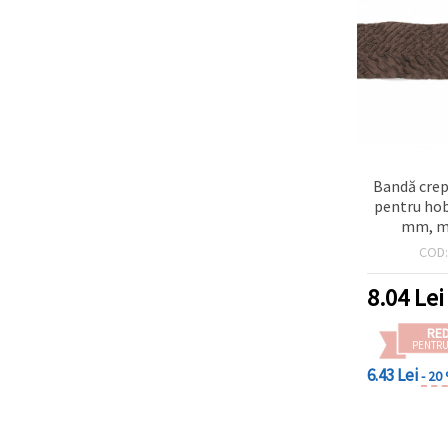
Bandă crep
pentru hobb
mm, ma
COD
8.04
Lei
RE
PENTRU
6.43 Lei
- 20