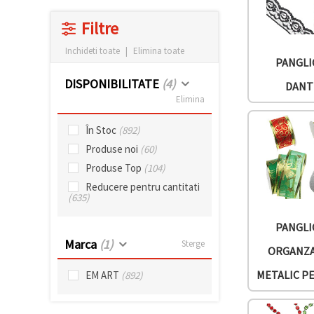
vizitele.
Puteți fi de
Filtre
acord să
utilizați
Inchideti toate
|
Elimina toate
toate
PANGLI
cookie -
urile făcând
DISPONIBILITATE
(4)
DANT
clic pe "pe
site!" Sau să
Elimina
vă indicați
preferințele
În Stoc
(892)
în setări
selectând
Produse noi
(60)
un tip de
cookie -uri
Produse Top
(104)
dat și
Reducere pentru cantitati
făcând clic
(635)
pe butonul
"Salvați"
PANGLI
Marca
(1)
Sterge
Аcceptati
ORGANZA
toate!
METALIC P
EM ART
(892)
Setări