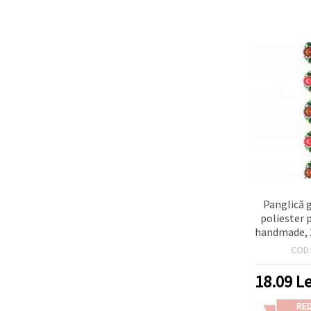
Panglică 
poliester p
handmade, 
flor
COD
18.09
Le
RE