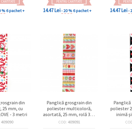
 CANTITATE
PENTRU CANTITATE
PENTR
14.47 Lei
14.47 Lei
0 %
6 pachet +
- 20 %
6 pachet +
- 
grosgrain din
Panglică grosgrain din
Panglică
r, 25 mm, cu
poliester multicoloră,
poliester 
OVE - 3 metri
asortată, 25 mm, rolă 3 m
inimă ș
– panglică decorativă
:
409090
COD:
409091
CO
pentru ambalarea
cadourilor, fundițe,