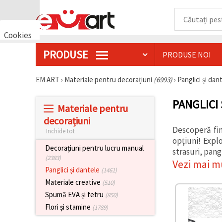
Cookies
🍪 Bună,
PRODUSE
PRODUSE NOI
vrem să vă
oferim
câteva
EM ART
›
Materiale pentru decorațiuni
(6993)
›
Panglici și dan
cookie -uri.
Cu toate
acestea, ele
PANGLICI
sunt diferite
Materiale pentru
de cele pe
decorațiuni
care le
cunoașteți,
Descoperă fin
Inchide tot
suntem
opțiuni! Expl
siguri că
Decorațiuni pentru lucru manual
strasuri, pang
veți avea
(2383)
cea mai
Vezi mai m
tare
Panglici și dantele
(1461)
experiență
Materiale creative
(510)
aici,
amintindu-
Spumă EVA și fetru
(850)
vă de
Flori și stamine
(1789)
preferințele
și re-