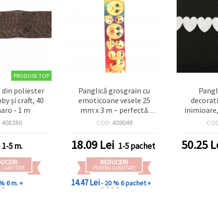
PRODUSE TOP
 din poliester
Panglică grosgrain cu
Pangl
y și craft, 40
emoticoane vesele 25
decorat
ro - 1 m
mm x 3 m – perfectă
inimioare,
pentru ambalarea
:
408286
COD:
409049
CO
cadourilor, felicitări și
proiecte handmade
18.09
Lei
50.25
L
1-5 m.
1-5 pachet
DUCERI
REDUCERI
 CANTITATE
PENTRU CANTITATE
14.47 Lei
 %
6 m. +
- 20 %
6 pachet +