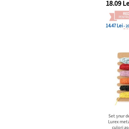
18.09
Le
RE
PENTRU
14.47 Lei
- 2
Set șnur de
Lurex meta
culori a