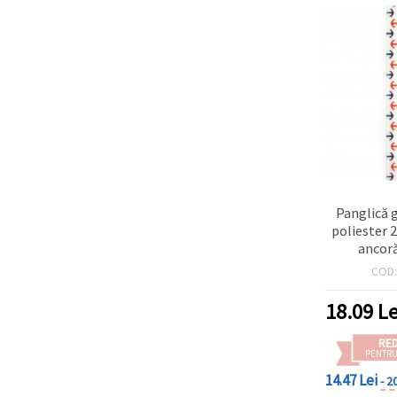
Panglică 
poliester
ancoră
COD
18.09
Le
RE
PENTRU
14.47 Lei
- 2