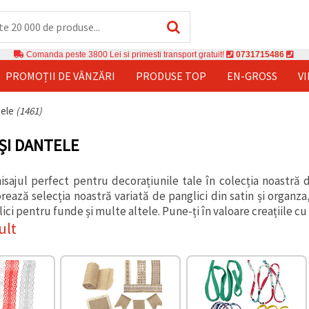
Comanda peste 3800 Lei si primesti transport gratuit!
0731715486
PROMOȚII DE VÂNZĂRI
PRODUSE TOP
EN-GROSS
V
tele
(1461)
 ȘI DANTELE
isajul perfect pentru decorațiunile tale în colecția noastră 
orează selecția noastră variată de panglici din satin și organz
lici pentru funde și multe altele. Pune-ți în valoare creațiile c
ult