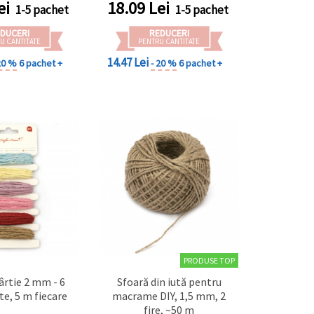
ei
18.09
Lei
1-5 pachet
1-5 pachet
DUCERI
REDUCERI
U CANTITATE
PENTRU CANTITATE
14.47 Lei
20 %
6 pachet +
- 20 %
6 pachet +
PRODUSE TOP
ârtie 2 mm - 6
Sfoară din iută pentru
te, 5 m fiecare
macrame DIY, 1,5 mm, 2
fire, ~50 m