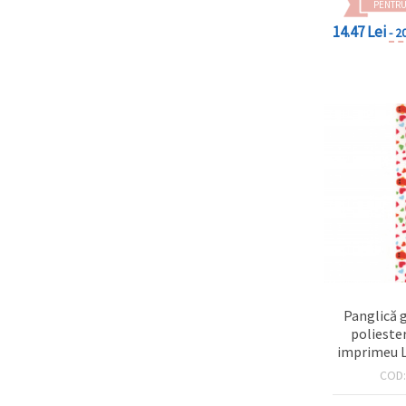
PENTRU
14.47 Lei
- 2
Panglică 
polieste
imprimeu L
COD