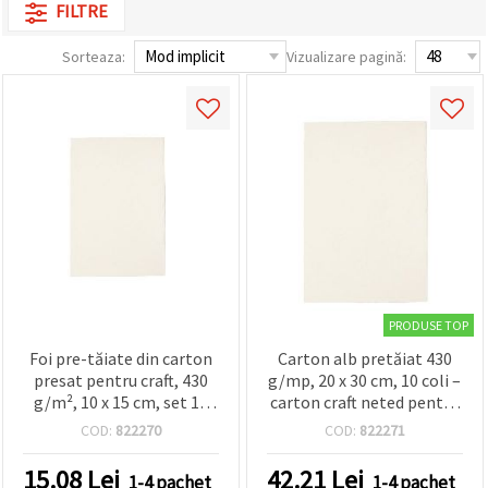
vizitele.
FILTRE
Puteți fi de
acord să
Sorteaza:
Vizualizare pagină:
utilizați
toate
cookie -
urile făcând
clic pe "pe
site!" Sau să
vă indicați
preferințele
în setări
selectând
un tip de
cookie -uri
dat și
făcând clic
pe butonul
"Salvați"
PRODUSE TOP
Foi pre-tăiate din carton
Carton alb pretăiat 430
presat pentru craft, 430
g/mp, 20 x 30 cm, 10 coli –
Аcceptati
g/m², 10 x 15 cm, set 10
carton craft neted pentru
toate!
buc.
scrapbooking,
COD:
822270
COD:
822271
cardmaking, desen și
Setări
machete
15.08
Lei
42.21
Lei
1-4 pachet
1-4 pachet