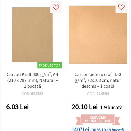
PRODUSE TOP
Carton Kraft 400 g/m², A4
Carton pentru craft 150
(210 x 297 mm), Natural –
g/m², 78x108 cm, natur
1 bucată
deschis – 1 coală
COD:
824388
COD:
824394
6.03
Lei
20.10
Lei
1-9 bucată
REDUCERI
PENTRU CANTITATE
14.07 Lei
- 30 %
10-19 bucată