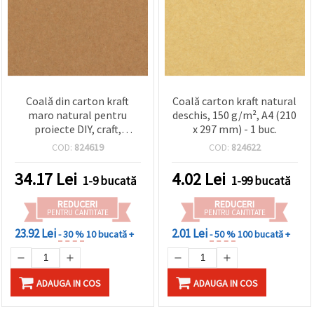
Coală din carton kraft
Coală carton kraft natural
maro natural pentru
deschis, 150 g/m², A4 (210
proiecte DIY, craft,
x 297 mm) - 1 buc.
felicitări, scrapbooking și
COD:
824619
COD:
824622
coperți de carte, 300
g/mp, 78 x 108 cm – 1
34.17
Lei
4.02
Lei
1-9 bucată
1-99 bucată
coală
REDUCERI
REDUCERI
PENTRU CANTITATE
PENTRU CANTITATE
23.92 Lei
2.01 Lei
- 30 %
10 bucată +
- 50 %
100 bucată +
ADAUGA IN COS
ADAUGA IN COS