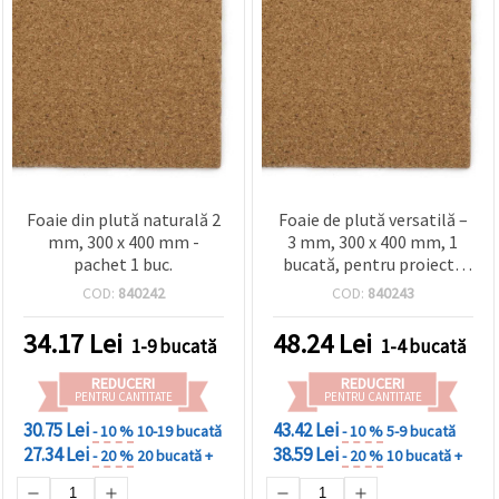
Foaie din plută naturală 2
Foaie de plută versatilă –
mm, 300 x 400 mm -
3 mm, 300 x 400 mm, 1
pachet 1 buc.
bucată, pentru proiecte
creative
COD:
840242
COD:
840243
34.17
Lei
48.24
Lei
1-9 bucată
1-4 bucată
REDUCERI
REDUCERI
PENTRU CANTITATE
PENTRU CANTITATE
30.75 Lei
43.42 Lei
- 10 %
10-19 bucată
- 10 %
5-9 bucată
27.34 Lei
38.59 Lei
- 20 %
20 bucată +
- 20 %
10 bucată +