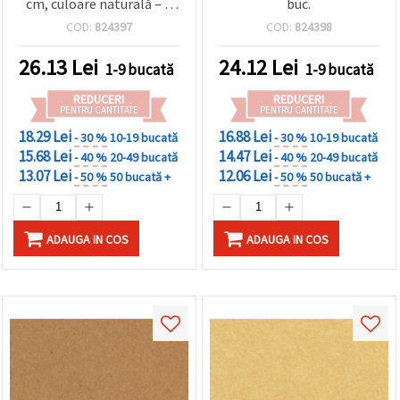
cm, culoare naturală – 1
buc.
coală
COD:
824397
COD:
824398
26.13
Lei
24.12
Lei
1-9 bucată
1-9 bucată
REDUCERI
REDUCERI
PENTRU CANTITATE
PENTRU CANTITATE
18.29 Lei
16.88 Lei
- 30 %
10-19 bucată
- 30 %
10-19 bucată
15.68 Lei
14.47 Lei
- 40 %
20-49 bucată
- 40 %
20-49 bucată
13.07 Lei
12.06 Lei
- 50 %
50 bucată +
- 50 %
50 bucată +
ADAUGA IN COS
ADAUGA IN COS