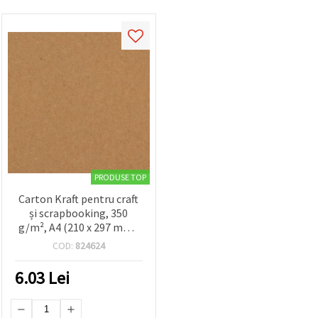
PRODUSE TOP
Carton Kraft pentru craft
și scrapbooking, 350
g/m², A4 (210 x 297 mm),
Natural – 1 coală
COD:
824624
6.03
Lei