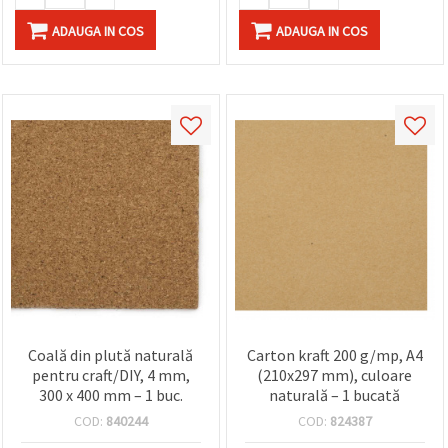
ADAUGA IN COS
ADAUGA IN COS
Coală din plută naturală
Carton kraft 200 g/mp, A4
pentru craft/DIY, 4 mm,
(210x297 mm), culoare
300 x 400 mm – 1 buc.
naturală – 1 bucată
COD:
840244
COD:
824387