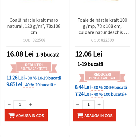
Coală hârtie kraft maro
Foaie de hârtie kraft 100
natural, 120 g/m², 78x108
g/mp, 78 x 108 cm,
cm
culoare natur deschis –
pentru hobby, craft și DIY
COD:
822508
COD:
822509
16.08
Lei
12.06
Lei
1-9 bucată
1-19 bucată
REDUCERI
PENTRU CANTITATE
REDUCERI
11.26 Lei
- 30 %
10-19 bucată
PENTRU CANTITATE
9.65 Lei
- 40 %
20 bucată +
8.44 Lei
- 30 %
20-99 bucată
7.24 Lei
- 40 %
100 bucată +
ADAUGA IN COS
ADAUGA IN COS