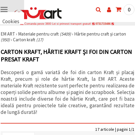
0
Cookies
Comanda peste 3800 Lei si primesti transport gratuit!
0731715486
🍪 Bună,
EM ART
›
Materiale pentru craft
(5409)
›
Hârtie pentru craft și carton
vrem să vă
(950)
›
Carton kraft
(17)
oferim
câteva
cookie -uri.
CARTON KRAFT, HÂRTIE KRAFT ȘI FOI DIN CARTON
Cu toate
PRESAT KRAFT
acestea, ele
sunt diferite
de cele pe
Descoperă o gamă variată de foi din carton Kraft și placaj
care le
cunoașteți,
Kraft, precum și role de hârtie Kraft, la EM ART. Aceste
suntem
materiale Kraft rezistente sunt perfecte pentru realizarea de
siguri că
coperți solide pentru albume și pagini de scrapbook. Selecția
veți avea
cea mai
noastră include diverse foi de hârtie Kraft, care pot fi baza
tare
ideală pentru proiectele tale creative, garantând rezultate
experiență
de lungă durată!
aici,
amintindu-
vă de
preferințele
17 articole | pagini 1/1
și re-