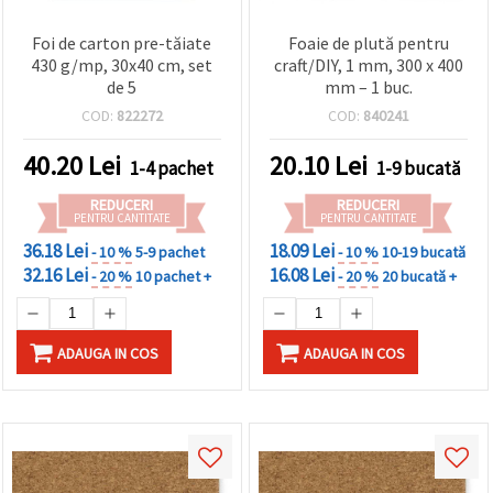
Foi de carton pre-tăiate
Foaie de plută pentru
430 g/mp, 30x40 cm, set
craft/DIY, 1 mm, 300 x 400
de 5
mm – 1 buc.
COD:
822272
COD:
840241
40.20
Lei
20.10
Lei
1-4 pachet
1-9 bucată
REDUCERI
REDUCERI
PENTRU CANTITATE
PENTRU CANTITATE
36.18 Lei
18.09 Lei
- 10 %
5-9 pachet
- 10 %
10-19 bucată
32.16 Lei
16.08 Lei
- 20 %
10 pachet +
- 20 %
20 bucată +
ADAUGA IN COS
ADAUGA IN COS