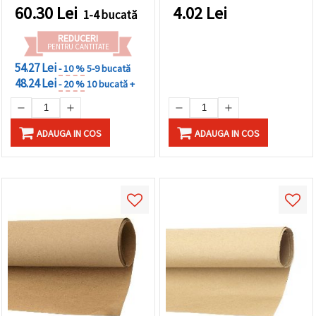
60.30
Lei
4.02
Lei
1-4 bucată
REDUCERI
PENTRU CANTITATE
54.27 Lei
- 10 %
5-9 bucată
48.24 Lei
- 20 %
10 bucată +
ADAUGA IN COS
ADAUGA IN COS