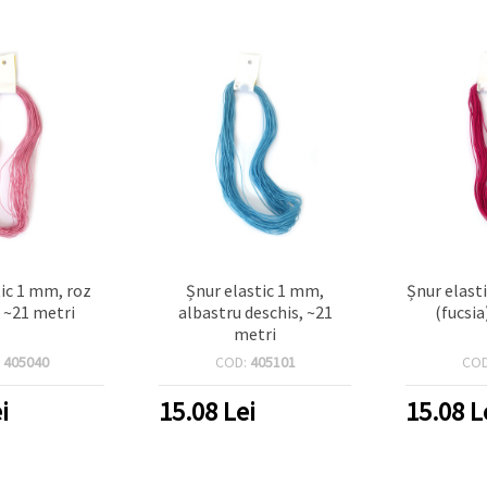
tic 1 mm, roz
Șnur elastic 1 mm,
Șnur elast
, ~21 metri
albastru deschis, ~21
(fucsia
metri
:
405040
COD:
405101
CO
i
15.08
Lei
15.08
L