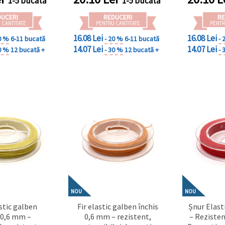
1-5 bucată
1-5 bucată
DUCERI
REDUCERI
RE
 CANTITATE
PENTRU CANTITATE
PENTR
16.08 Lei
16.08 Lei
0 %
6-11 bucată
- 20 %
6-11 bucată
- 
14.07 Lei
14.07 Lei
0 %
12 bucată +
- 30 %
12 bucată +
- 
NOU
NOU
stic galben
Fir elastic galben închis
Șnur Elast
 0,6 mm –
0,6 mm – rezistent,
– Rezisten