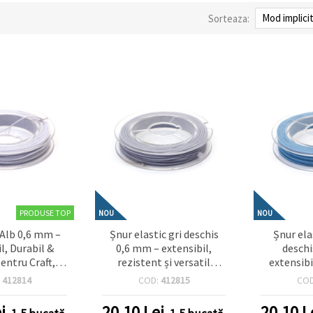
Sorteaza:
PRODUSE TOP
NOU
NOU
c Alb 0,6 mm –
Șnur elastic gri deschis
Șnur ela
l, Durabil &
0,6 mm – extensibil,
deschi
pentru Craft,
rezistent și versatil
extensibi
ijuterii, Rolă
pentru bijuterii, craft și
decorativ 
:
412814
COD:
412815
CO
10 m
handmade, rolă ~10 m
și handma
i
20.10
Lei
20.10
L