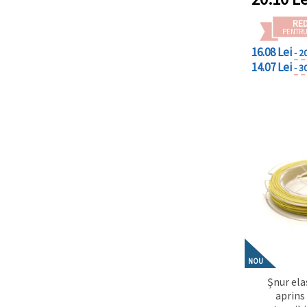
RE
PENTRU
16.08 Lei
- 2
14.07 Lei
- 3
NOU
Șnur ela
aprins