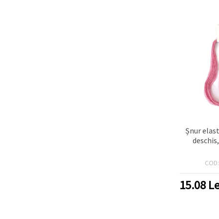
Șnur elas
deschis
COD
15.08
Le