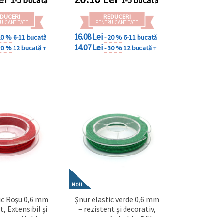
1-5 bucată
1-5 bucată
DUCERI
REDUCERI
U CANTITATE
PENTRU CANTITATE
16.08 Lei
20 %
6-11 bucată
- 20 %
6-11 bucată
14.07 Lei
30 %
12 bucată +
- 30 %
12 bucată +
NOU
ic Roșu 0,6 mm
Șnur elastic verde 0,6 mm
t, Extensibil și
– rezistent și decorativ,