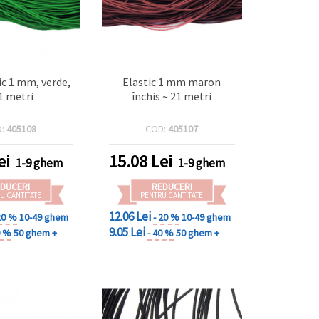
ic 1 mm, verde,
Elastic 1 mm maron
1 metri
închis ~ 21 metri
D:
405108
COD:
405107
ei
15.08
Lei
1-9 ghem
1-9 ghem
DUCERI
REDUCERI
U CANTITATE
PENTRU CANTITATE
12.06 Lei
20 %
10-49 ghem
- 20 %
10-49 ghem
9.05 Lei
0 %
50 ghem +
- 40 %
50 ghem +