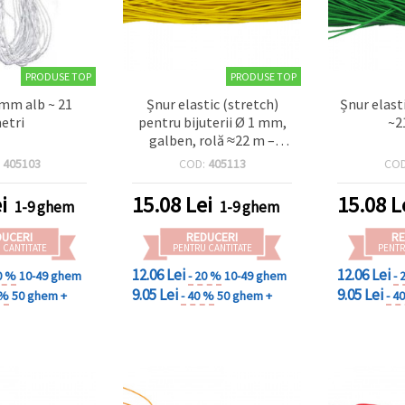
PRODUSE TOP
PRODUSE TOP
 mm alb ~ 21
Șnur elastic (stretch)
Șnur elast
etri
pentru bijuterii Ø 1 mm,
~2
galben, rolă ≈22 m –
pentru brățări, coliere,
:
405103
COD:
405113
CO
înșirat mărgele și
proiecte handmade/DIY
i
15.08
Lei
15.08
L
1-9 ghem
1-9 ghem
DUCERI
REDUCERI
RE
 CANTITATE
PENTRU CANTITATE
PENTR
12.06 Lei
12.06 Lei
0 %
10-49 ghem
- 20 %
10-49 ghem
- 
9.05 Lei
9.05 Lei
 %
50 ghem +
- 40 %
50 ghem +
- 4