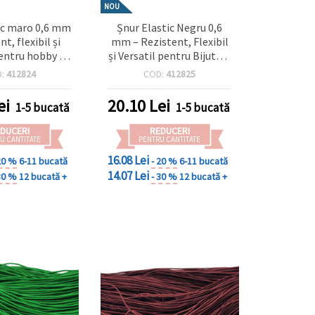
NOU
ic maro 0,6 mm
Șnur Elastic Negru 0,6
nt, flexibil și
mm – Rezistent, Flexibil
pentru hobby &
și Versatil pentru Bijuterii
lă aprox. 10 m
& Handmade, Rolă ~10 m
D:
412824
COD:
412825
ei
20.10
Lei
1-5 bucată
1-5 bucată
DUCERI
REDUCERI
U CANTITATE
PENTRU CANTITATE
16.08 Lei
20 %
6-11 bucată
- 20 %
6-11 bucată
14.07 Lei
30 %
12 bucată +
- 30 %
12 bucată +