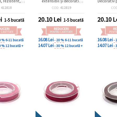
l, rezistent,
extensibil și decorativ
Decorativ 
entru hobby și
pentru hobby, craft și
Craft, Ro
:
412818
COD:
412819
CO
rolă ~10 m
bijuterii handmade, rolă
~10 m
i
20.10
Lei
20.10
L
1-5 bucată
1-5 bucată
DUCERI
REDUCERI
RE
 CANTITATE
PENTRU CANTITATE
PENTR
16.08 Lei
16.08 Lei
0 %
6-11 bucată
- 20 %
6-11 bucată
- 
14.07 Lei
14.07 Lei
0 %
12 bucată +
- 30 %
12 bucată +
- 