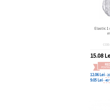
Elastic 1
m
COD
15.08
Le
RE
PENTRU
12.06 Lei
- 2
9.05 Lei
- 40