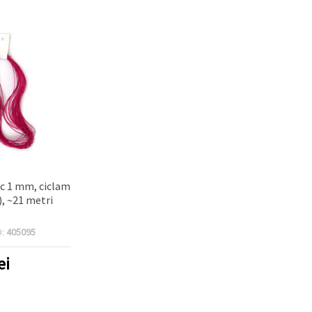
ic 1 mm, ciclam
), ~21 metri
D:
405095
ei