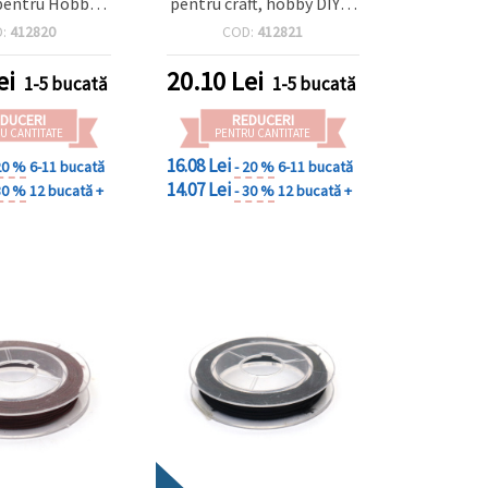
pentru Hobby &
pentru craft, hobby DIY și
lă aprox. 10 m
bijuterii handmade, rolă
D:
412820
COD:
412821
aprox. 10 m
ei
20.10
Lei
1-5 bucată
1-5 bucată
DUCERI
REDUCERI
U CANTITATE
PENTRU CANTITATE
16.08 Lei
20 %
6-11 bucată
- 20 %
6-11 bucată
14.07 Lei
30 %
12 bucată +
- 30 %
12 bucată +