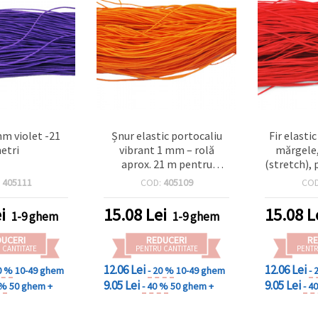
mm violet -21
Șnur elastic portocaliu
Fir elasti
etri
vibrant 1 mm – rolă
mărgele,
aprox. 21 m pentru
(stretch), 
bijuterii creative, înșirat
brățări și
:
405111
COD:
405109
CO
de mărgele și proiecte DIY
hobby cr
& handmade
apr
i
15.08
Lei
15.08
L
1-9 ghem
1-9 ghem
DUCERI
REDUCERI
RE
 CANTITATE
PENTRU CANTITATE
PENTR
12.06 Lei
12.06 Lei
0 %
10-49 ghem
- 20 %
10-49 ghem
- 
9.05 Lei
9.05 Lei
 %
50 ghem +
- 40 %
50 ghem +
- 4