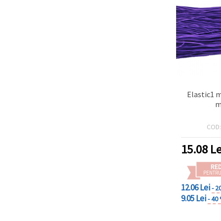
Elastic1 
m
COD
15.08
Le
RE
PENTRU
12.06 Lei
- 2
9.05 Lei
- 40