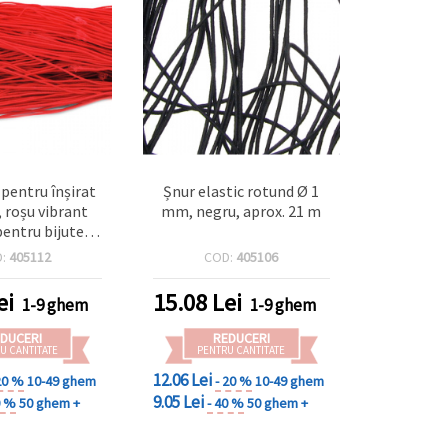
c pentru înșirat
Șnur elastic rotund Ø 1
 roșu vibrant
mm, negru, aprox. 21 m
pentru bijuterii,
 proiecte DIY &
D:
405112
COD:
405106
eativ – 1 mm,
ox. 21 m
ei
15.08
Lei
1-9 ghem
1-9 ghem
DUCERI
REDUCERI
U CANTITATE
PENTRU CANTITATE
12.06 Lei
20 %
10-49 ghem
- 20 %
10-49 ghem
9.05 Lei
0 %
50 ghem +
- 40 %
50 ghem +