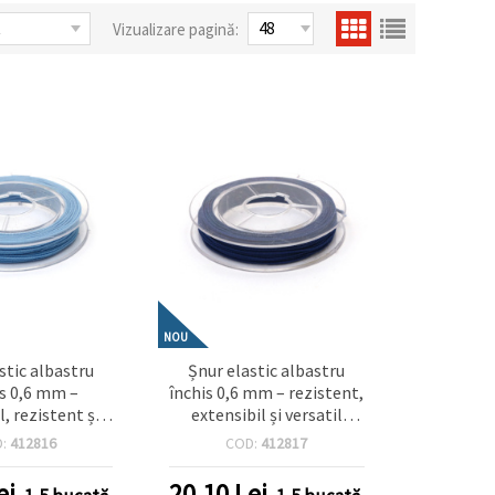
Vizualizare pagină:
NOU
stic albastru
Șnur elastic albastru
s 0,6 mm –
închis 0,6 mm – rezistent,
l, rezistent și
extensibil și versatil
pentru bijuterii
pentru craft & bijuterii,
D:
412816
COD:
412817
de, rolă aprox.
rolă aprox. 10 m
10 m
ei
20.10
Lei