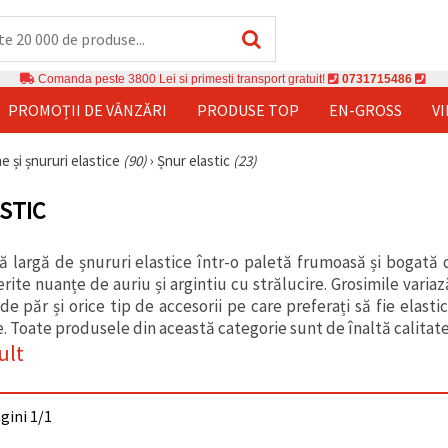
Comanda peste 3800 Lei si primesti transport gratuit!
0731715486
PROMOȚII DE VÂNZĂRI
PRODUSE TOP
EN-GROSS
V
e și șnururi elastice
(90)
›
Șnur elastic
(23)
STIC
 largă de șnururi elastice într-o paletă frumoasă și bogată de
erite nuanțe de auriu și argintiu cu strălucire. Grosimile vari
 de păr și orice tip de accesorii pe care preferați să fie elast
 Toate produsele din această categorie sunt de înaltă calitate 
ult
agini 1/1