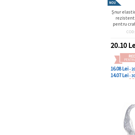
NOU
Șnur elasti
rezistent
pentru cr
rolă a
COD
20.10
Le
RE
PENTRU
16.08 Lei
- 2
14.07 Lei
- 3