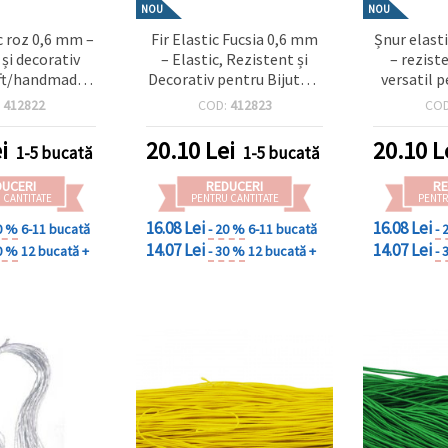
NOU
NOU
c roz 0,6 mm –
Fir Elastic Fucsia 0,6 mm
Șnur elast
 și decorativ
– Elastic, Rezistent și
– reziste
aft/handmade,
Decorativ pentru Bijuterii
versatil 
prox. 10 m
și Craft DIY, Rolă ~10 m
craft, ro
:
412822
COD:
412823
CO
i
20.10
Lei
20.10
L
1-5 bucată
1-5 bucată
DUCERI
REDUCERI
RE
 CANTITATE
PENTRU CANTITATE
PENTR
16.08 Lei
16.08 Lei
0 %
6-11 bucată
- 20 %
6-11 bucată
- 
14.07 Lei
14.07 Lei
0 %
12 bucată +
- 30 %
12 bucată +
- 