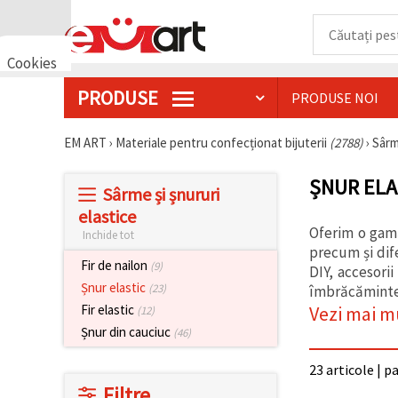
Cookies
🍪 Bună,
PRODUSE
PRODUSE NOI
vrem să vă
oferim
câteva
EM ART
›
Materiale pentru confecționat bijuterii
(2788)
›
Sârm
cookie -uri.
Cu toate
acestea, ele
ȘNUR ELA
sunt diferite
Sârme și șnururi
de cele pe
elastice
care le
cunoașteți,
Oferim o gamă
Inchide tot
suntem
precum și dif
siguri că
Fir de nailon
(9)
DIY, accesorii
veți avea
Șnur elastic
cea mai
(23)
îmbrăcăminte.
tare
Vezi mai m
Fir elastic
(12)
experiență
aici,
Șnur din cauciuc
(46)
amintindu-
vă de
23 articole | p
preferințele
și re-
Filtre