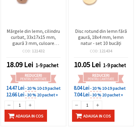
Mărgele din lemn, cilindru
Disc rotund din lemn fără
curbat, 33x17x15 mm,
gaură, 18x4 mm, lemn
gaură 3 mm, culoare
natur - set 10 bucăți
naturală - 2 bucăți
COD:
121432
COD:
121434
18.09
Lei
10.05
Lei
1-9 pachet
1-9 pachet
REDUCERI
REDUCERI
PENTRU CANTITATE
PENTRU CANTITATE
14.47 Lei
8.04 Lei
- 20 %
10-19 pachet
- 20 %
10-19 pachet
12.66 Lei
7.04 Lei
- 30 %
20 pachet +
- 30 %
20 pachet +
ADAUGA IN COS
ADAUGA IN COS