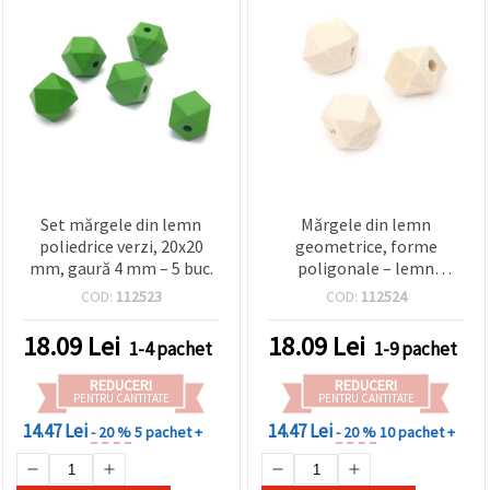
Set mărgele din lemn
Mărgele din lemn
poliedrice verzi, 20x20
geometrice, forme
mm, gaură 4 mm – 5 buc.
poligonale – lemn
natural, 10x10 mm, gaură
COD:
112523
COD:
112524
3 mm, set 10 bucăți
18.09
Lei
18.09
Lei
1-4 pachet
1-9 pachet
REDUCERI
REDUCERI
PENTRU CANTITATE
PENTRU CANTITATE
14.47 Lei
14.47 Lei
- 20 %
5 pachet +
- 20 %
10 pachet +