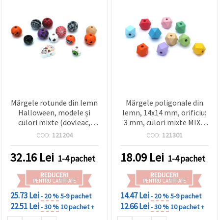
Mărgele rotunde din lemn
Mărgele poligonale din
Halloween, modele și
lemn, 14x14 mm, orificiu:
culori mixte (dovleac,
3 mm, culori mixte MIX -
pânză de păianjen, fețe
Pachet de 10 bucăți
COD:
121204
COD:
121301
înfricoșătoare), 15~18 x
16~25 mm, gaură 4 mm –
32.16
Lei
18.09
Lei
1-4 pachet
1-4 pachet
10 buc.
REDUCERI
REDUCERI
PENTRU CANTITATE
PENTRU CANTITATE
25.73 Lei
14.47 Lei
- 20 %
5-9 pachet
- 20 %
5-9 pachet
22.51 Lei
12.66 Lei
- 30 %
10 pachet +
- 30 %
10 pachet +