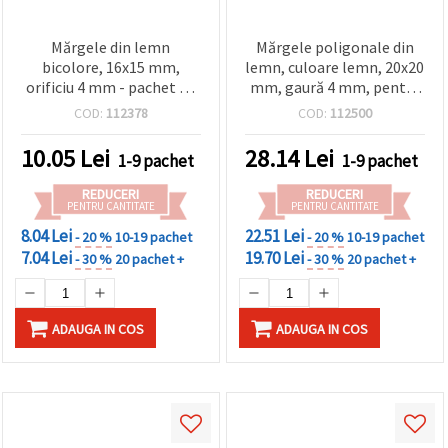
Mărgele din lemn
Mărgele poligonale din
bicolore, 16x15 mm,
lemn, culoare lemn, 20x20
orificiu 4 mm - pachet de
mm, gaură 4 mm, pentru
10 bucăți
bijuterii, macrame și
COD:
112378
COD:
112500
decor acasă – 10 bucăți
10.05
Lei
28.14
Lei
1-9 pachet
1-9 pachet
REDUCERI
REDUCERI
PENTRU CANTITATE
PENTRU CANTITATE
8.04 Lei
22.51 Lei
- 20 %
10-19 pachet
- 20 %
10-19 pachet
7.04 Lei
19.70 Lei
- 30 %
20 pachet +
- 30 %
20 pachet +
ADAUGA IN COS
ADAUGA IN COS