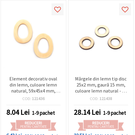
Element decorativ oval
Mărgele din lemn tip disc
din lemn, culoare lemn
25x2 mm, gaură 15 mm,
natural, 59x45x4 mm,
culoare lemn natural - 10
gaură: 1 mm - 2 bucăți
bucăți
COD:
121436
COD:
121438
8.04
Lei
28.14
Lei
1-9 pachet
1-9 pachet
REDUCERI
REDUCERI
PENTRU CANTITATE
PENTRU CANTITATE