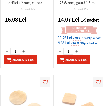
orificiu: 2 mm, culoare
25x5 mm, gaură 1,5 mm,
lemn natural – 2 buc.
culoare lemn natur - set
COD:
121439
COD:
121440
10 buc.
16.08
Lei
14.07
Lei
1-9 pachet
REDUCERI
PENTRU CANTITATE
11.26 Lei
- 20 %
10-19 pachet
9.85 Lei
- 30 %
20 pachet +
ADAUGA IN COS
ADAUGA IN COS