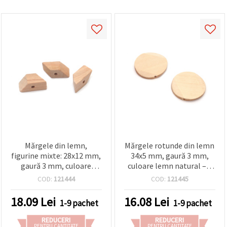
Mărgele din lemn,
Mărgele rotunde din lemn
figurine mixte: 28x12 mm,
34x5 mm, gaură 3 mm,
gaură 3 mm, culoare
culoare lemn natural – 2
naturală - 5 bucăți
bucăți, pentru hobby și
COD:
121444
COD:
121445
handmade
18.09
Lei
16.08
Lei
1-9 pachet
1-9 pachet
REDUCERI
REDUCERI
PENTRU CANTITATE
PENTRU CANTITATE