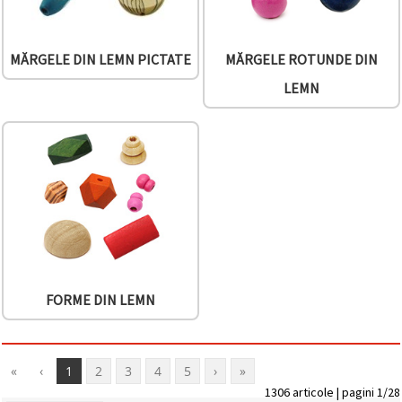
MĂRGELE DIN LEMN PICTATE
MĂRGELE ROTUNDE DIN
LEMN
FORME DIN LEMN
«
‹
1
2
3
4
5
›
»
1306 articole | pagini 1/28