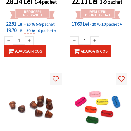
28.14
Lei
22.11
Lei
1-4 pachet
1-9 pachet
confecționare bijuterii -
20 g
REDUCERI
REDUCERI
PENTRU CANTITATE
PENTRU CANTITATE
22.51 Lei
17.69 Lei
- 20 %
5-9 pachet
- 20 %
10 pachet +
19.70 Lei
- 30 %
10 pachet +
ADAUGA IN COS
ADAUGA IN COS