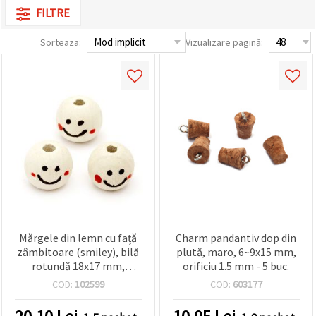
FILTRE
Sorteaza:
Vizualizare pagină:
Mărgele din lemn cu față
Charm pandantiv dop din
zâmbitoare (smiley), bilă
plută, maro, 6~9x15 mm,
rotundă 18x17 mm,
orificiu 1.5 mm - 5 buc.
orificiu 4–5 mm, culoare
COD:
102599
COD:
603177
lemn natural – set 20 buc.