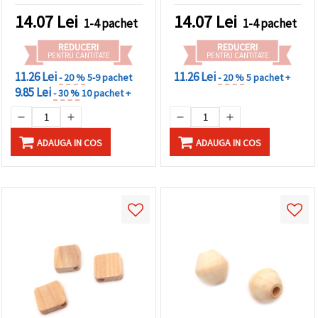
proiecte artistice și
14.07
Lei
14.07
Lei
1-4 pachet
1-4 pachet
accesorii fashion
REDUCERI
REDUCERI
PENTRU CANTITATE
PENTRU CANTITATE
11.26 Lei
11.26 Lei
- 20 %
5-9 pachet
- 20 %
5 pachet +
9.85 Lei
- 30 %
10 pachet +
ADAUGA IN COS
ADAUGA IN COS