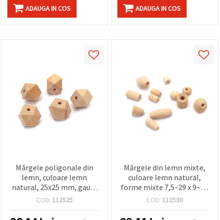
ADAUGA IN COS
ADAUGA IN COS
Mărgele poligonale din
Mărgele din lemn mixte,
lemn, culoare lemn
culoare lemn natural,
natural, 25x25 mm, gaură
forme mixte 7,5~29 x 9~19
4 mm - 5 buc.
mm, gaură 2~6 mm,
COD:
112525
COD:
112530
pentru proiecte DIY,
meșteșuguri și