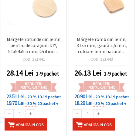
Mărgele rotunde din lemn
Mărgele romb din lemn,
pentru decorațiuni DIY,
31x5 mm, gaură 2,5 mm,
51x54x5.5 mm, Orificiu: 3
culoare lemn natural –
mm, Culoare: lemn
set 5 bucăți, pentru
COD:
121441
COD:
121443
natural - 2 buc.
bijuterii handmade
28.14
Lei
26.13
Lei
1-9 pachet
1-9 pachet
REDUCERI
REDUCERI
PENTRU CANTITATE
PENTRU CANTITATE
22.51 Lei
20.90 Lei
- 20 %
10-19 pachet
- 20 %
10-19 pachet
19.70 Lei
18.29 Lei
- 30 %
20 pachet +
- 30 %
20 pachet +
ADAUGA IN COS
ADAUGA IN COS