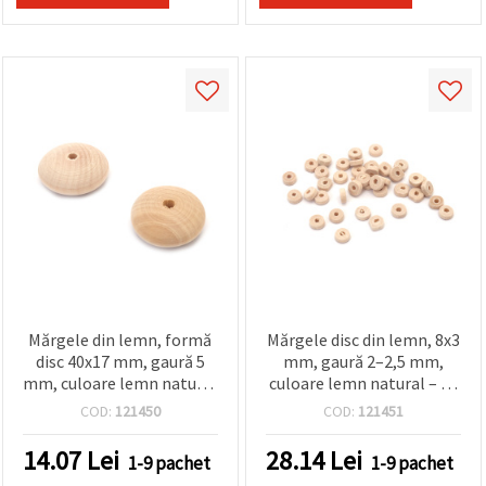
Mărgele din lemn, formă
Mărgele disc din lemn, 8x3
disc 40x17 mm, gaură 5
mm, gaură 2–2,5 mm,
mm, culoare lemn natural
culoare lemn natural – 50
- 2 bucăți
g (±610 buc.)
COD:
121450
COD:
121451
14.07
Lei
28.14
Lei
1-9 pachet
1-9 pachet