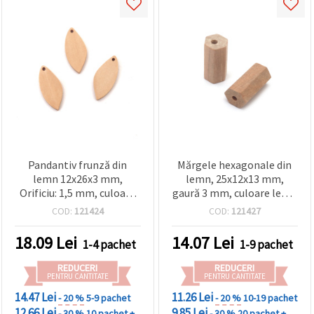
Pandantiv frunză din
Mărgele hexagonale din
lemn 12x26x3 mm,
lemn, 25x12x13 mm,
Orificiu: 1,5 mm, culoare
gaură 3 mm, culoare lemn
lemn natural – 5 buc.
natural - 2 buc.
COD:
121424
COD:
121427
18.09
Lei
14.07
Lei
1-4 pachet
1-9 pachet
REDUCERI
REDUCERI
PENTRU CANTITATE
PENTRU CANTITATE
14.47 Lei
11.26 Lei
- 20 %
5-9 pachet
- 20 %
10-19 pachet
12.66 Lei
9.85 Lei
- 30 %
10 pachet +
- 30 %
20 pachet +