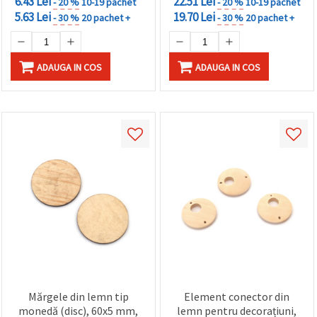
6.43 Lei
22.51 Lei
- 20 %
10-19 pachet
- 20 %
10-19 pachet
5.63 Lei
19.70 Lei
- 30 %
20 pachet +
- 30 %
20 pachet +
ADAUGA IN COS
ADAUGA IN COS
Mărgele din lemn tip
Element conector din
monedă (disc), 60x5 mm,
lemn pentru decorațiuni,