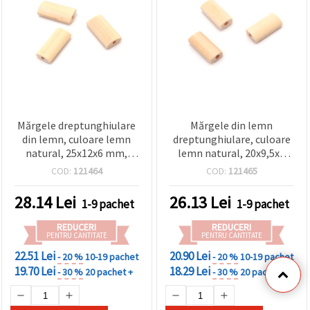
Mărgele dreptunghiulare
Mărgele din lemn
din lemn, culoare lemn
dreptunghiulare, culoare
natural, 25x12x6 mm,
lemn natural, 20x9,5x6
gaură: 2,5–3 mm – Set 10
mm, orificiu 2,5–3 mm,
COD:
121464
COD:
121465
bucăți
set 10 bucăți
28.14
Lei
26.13
Lei
1-9 pachet
1-9 pachet
REDUCERI
REDUCERI
PENTRU CANTITATE
PENTRU CANTITATE
22.51 Lei
20.90 Lei
- 20 %
10-19 pachet
- 20 %
10-19 pachet
19.70 Lei
18.29 Lei
- 30 %
20 pachet +
- 30 %
20 pachet +