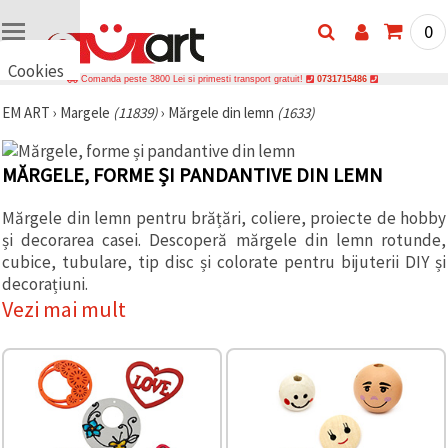
0
Cookies
Comanda peste 3800 Lei si primesti transport gratuit!
0731715486
🍪 Bună,
EM ART
›
Margele
(11839)
›
Mărgele din lemn
(1633)
vrem să vă
oferim
câteva
cookie -uri.
MĂRGELE, FORME ȘI PANDANTIVE DIN LEMN
Cu toate
acestea, ele
sunt diferite
Mărgele din lemn pentru brățări, coliere, proiecte de hobby
de cele pe
și decorarea casei. Descoperă mărgele din lemn rotunde,
care le
cunoașteți,
cubice, tubulare, tip disc și colorate pentru bijuterii DIY și
suntem
decorațiuni.
siguri că
Vezi mai mult
veți avea
cea mai
tare
experiență
aici,
amintindu-
vă de
preferințele
și re-