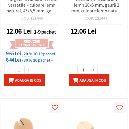
versatile – culoare lemn
lemn 20x5 mm, gaură 2
natural, 45x5,5 mm, gaură
mm, culoare lemn natur -
2 mm, 2 buc. – ideale
set 10 bucăți
COD:
121446
COD:
121447
pentru realizarea
bijuteriilor, macrame și
12.06
Lei
12.06
Lei
1-9 pachet
proiecte DIY & craft
REDUCERI
PENTRU CANTITATE
9.65 Lei
- 20 %
10-19 pachet
8.44 Lei
- 30 %
20 pachet +
ADAUGA IN COS
ADAUGA IN COS