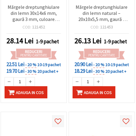
Mărgele dreptunghiulare
Mărgele dreptunghiulare
din lemn 30x14x6 mm,
din lemn natural –
gaură 3 mm, culoare
20x10x5,5 mm, gaură 3
naturală - set 10 bucăți
mm, set 10 buc – perfecte
COD:
121452
COD:
121453
pentru bijuterii
handmade, decorațiuni
28.14
Lei
26.13
Lei
1-9 pachet
1-9 pachet
rustice și proiecte DIY,
hobby și artizanat
REDUCERI
REDUCERI
PENTRU CANTITATE
PENTRU CANTITATE
22.51 Lei
20.90 Lei
- 20 %
10-19 pachet
- 20 %
10-19 pachet
19.70 Lei
18.29 Lei
- 30 %
20 pachet +
- 30 %
20 pachet +
ADAUGA IN COS
ADAUGA IN COS