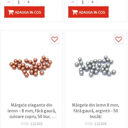
ADAUGA IN COS
ADAUGA IN COS
Mărgele elegante din
Mărgele din lemn 8 mm,
lemn – 8 mm, fără gaură,
fără gaură, argintii - 50
culoare cupru, 50 buc. –
bucăți
perfecte pentru
COD:
121302
COD:
121303
decorațiuni kreative,