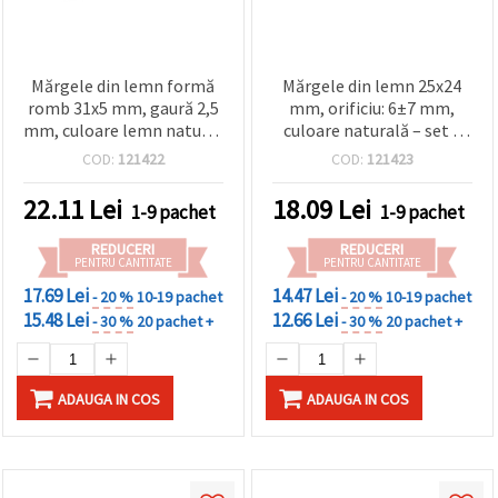
Mărgele din lemn formă
Mărgele din lemn 25x24
romb 31x5 mm, gaură 2,5
mm, orificiu: 6±7 mm,
mm, culoare lemn natural
culoare naturală – set 5
- 5 buc.
bucăți
COD:
121422
COD:
121423
22.11
Lei
18.09
Lei
1-9 pachet
1-9 pachet
REDUCERI
REDUCERI
PENTRU CANTITATE
PENTRU CANTITATE
17.69 Lei
14.47 Lei
- 20 %
10-19 pachet
- 20 %
10-19 pachet
15.48 Lei
12.66 Lei
- 30 %
20 pachet +
- 30 %
20 pachet +
ADAUGA IN COS
ADAUGA IN COS