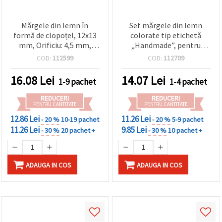
Mărgele din lemn în
Set mărgele din lemn
formă de clopoțel, 12x13
colorate tip etichetă
mm, Orificiu: 4,5 mm,
„Handmade”, pentru
Maro, 20 g (~35 buc.)
hobby & craft, mix culori,
COD:
112599
COD:
112709
12x24x2.5 mm, gaură 1
mm – 20 buc.
16.08
Lei
14.07
Lei
1-9 pachet
1-4 pachet
REDUCERI
REDUCERI
PENTRU CANTITATE
PENTRU CANTITATE
12.86 Lei
11.26 Lei
- 20 %
10-19 pachet
- 20 %
5-9 pachet
11.26 Lei
9.85 Lei
- 30 %
20 pachet +
- 30 %
10 pachet +
ADAUGA IN COS
ADAUGA IN COS