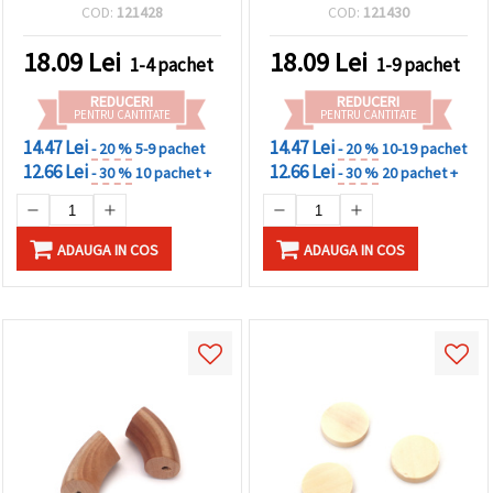
gaură 2 mm, culoare lemn
COD:
121428
COD:
121430
natural, 5 buc.
18.09
Lei
18.09
Lei
1-4 pachet
1-9 pachet
REDUCERI
REDUCERI
PENTRU CANTITATE
PENTRU CANTITATE
14.47 Lei
14.47 Lei
- 20 %
5-9 pachet
- 20 %
10-19 pachet
12.66 Lei
12.66 Lei
- 30 %
10 pachet +
- 30 %
20 pachet +
ADAUGA IN COS
ADAUGA IN COS