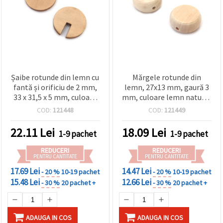
Șaibe rotunde din lemn cu
Mărgele rotunde din
fantă și orificiu de 2 mm,
lemn, 27x13 mm, gaură 3
33 x 31,5 x 5 mm, culoare
mm, culoare lemn natural
lemn natural – set de 6
- set 5 bucăți
COD:
121448
COD:
121449
22.11
Lei
18.09
Lei
1-9 pachet
1-9 pachet
REDUCERI
REDUCERI
PENTRU CANTITATE
PENTRU CANTITATE
17.69 Lei
14.47 Lei
- 20 %
10-19 pachet
- 20 %
10-19 pachet
15.48 Lei
12.66 Lei
- 30 %
20 pachet +
- 30 %
20 pachet +
ADAUGA IN COS
ADAUGA IN COS