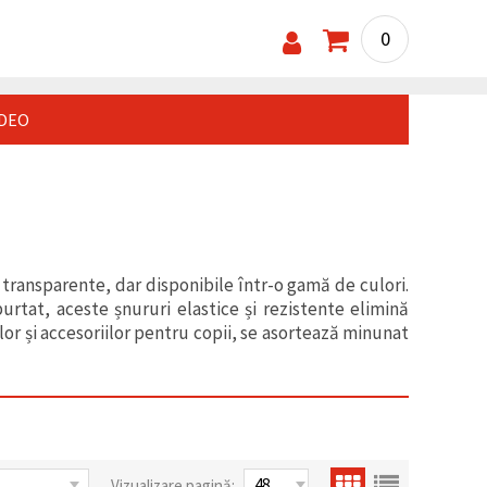
0
IDEO
 transparente, dar disponibile într-o gamă de culori.
purtat, aceste șnururi elastice și rezistente elimină
lor și accesoriilor pentru copii, se asortează minunat
Vizualizare pagină: