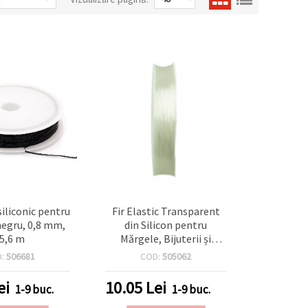
 siliconic pentru
Fir Elastic Transparent
 negru, 0,8 mm,
din Silicon pentru
5,6 m
Mărgele, Bijuterii și
Decor, 0,5 mm, Rolă ~12
D:
506681
COD:
505062
m – Fir Invizibil pentru
Înșirat și Proiecte
ei
10.05
Lei
1-9 buc.
1-9 buc.
Handmade