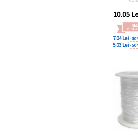
COD
10.05
Le
RE
PENTRU
7.04 Lei
- 30
5.03 Lei
- 50