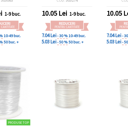
:
505063
COD:
505274
CO
i
10.05
Lei
10.05
L
1-9 buc.
1-9 buc.
DUCERI
REDUCERI
RE
 CANTITATE
PENTRU CANTITATE
PENTR
7.04 Lei
7.04 Lei
 %
10-49 buc.
- 30 %
10-49 buc.
- 3
5.03 Lei
5.03 Lei
 %
50 buc. +
- 50 %
50 buc. +
- 5
PRODUSE TOP