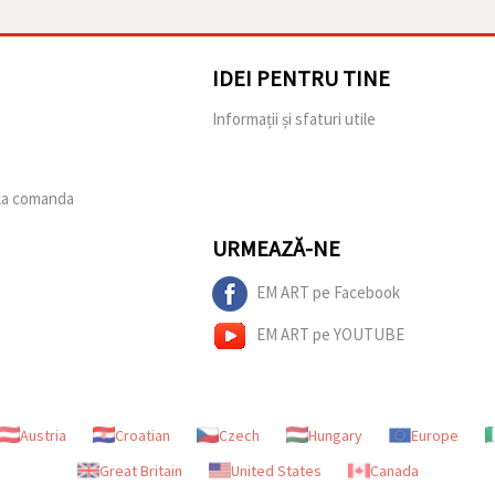
IDEI PENTRU TINE
e
Informații și sfaturi utile
 la comanda
URMEAZĂ-NE
EM ART pe Facebook
EM ART pe YOUTUBE
Austria
Croatian
Czech
Hungary
Europe
Great Britain
United States
Canada