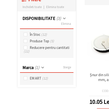
vizitele.
Puteți fi de
Inchideti toate
|
Elimina toate
acord să
utilizați
DISPONIBILITATE
(3)
toate
cookie -
Elimina
urile făcând
clic pe "pe
site!" Sau să
În Stoc
(12)
vă indicați
Produse Top
(5)
preferințele
în setări
Reducere pentru cantitati
selectând
(11)
un tip de
cookie -uri
dat și
făcând clic
Marca
(1)
Sterge
pe butonul
"Salvați"
Șnur din sil
EM ART
(12)
mm, ap
Аcceptati
COD
toate!
Setări
10.05
Le