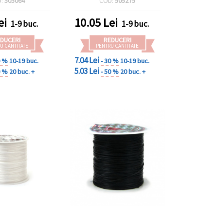
D:
505064
COD:
505275
proiecte DIY & craft
ei
10.05
Lei
1-9 buc.
1-9 buc.
DUCERI
REDUCERI
U CANTITATE
PENTRU CANTITATE
7.04 Lei
0 %
10-19 buc.
- 30 %
10-19 buc.
5.03 Lei
0 %
20 buc. +
- 50 %
20 buc. +