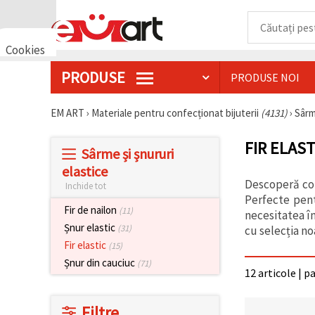
Cookies
🍪 Bună,
PRODUSE
PRODUSE NOI
vrem să vă
oferim
câteva
EM ART
›
Materiale pentru confecționat bijuterii
(4131)
›
Sârm
cookie -uri.
Cu toate
acestea, ele
FIR ELAST
sunt diferite
Sârme și șnururi
de cele pe
elastice
care le
cunoașteți,
Descoperă cole
Inchide tot
suntem
Perfecte pentr
siguri că
Fir de nailon
(11)
necesitatea în
veți avea
Șnur elastic
cea mai
(31)
cu selecția no
tare
Fir elastic
(15)
experiență
aici,
Șnur din cauciuc
(71)
12 articole | p
amintindu-
vă de
preferințele
și re-
Filtre