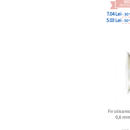
RE
PENTRU
7.04 Lei
- 30
5.03 Lei
- 50
Fir silicon
0,6 mm