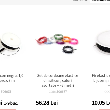
icon negru, 1,0
Set de cordoane elastice
Fir elastic
rox. 3 m
din silicon, culori
bijuterii,
asortate – ~8 metri
~
:
506675
COD:
506677
CO
i
56.28
Lei
10.05
L
1-9 buc.