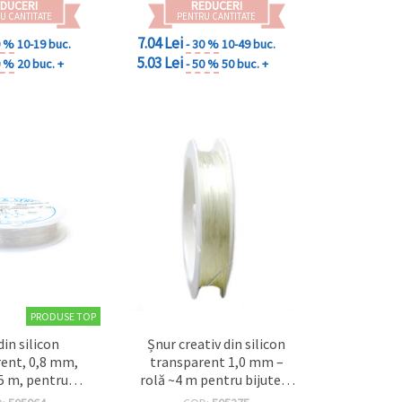
DUCERI
REDUCERI
U CANTITATE
PENTRU CANTITATE
7.04 Lei
0 %
10-19 buc.
- 30 %
10-49 buc.
5.03 Lei
0 %
20 buc. +
- 50 %
50 buc. +
PRODUSE TOP
din silicon
Șnur creativ din silicon
ent, 0,8 mm,
transparent 1,0 mm –
 5 m, pentru
rolă ~4 m pentru bijuterii
terii DIY
handmade, mărgelit și