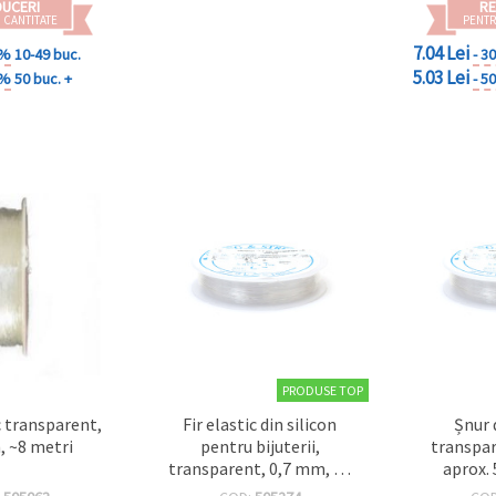
DUCERI
RE
 CANTITATE
PENTR
7.04 Lei
 %
10-49 buc.
- 3
5.03 Lei
 %
50 buc. +
- 5
PRODUSE TOP
ic transparent,
Fir elastic din silicon
Șnur 
, ~8 metri
pentru bijuterii,
transpar
transparent, 0,7 mm, ~6
aprox.
m
biju