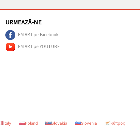
URMEAZĂ-NE
EM ART pe Facebook
EM ART pe YOUTUBE
Italy
Poland
Slovakia
Slovenia
Κύπρος