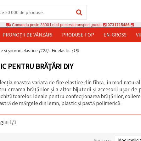
Comanda peste 3800 Lei si primesti transport gratuit!
0731715486
PROMOȚII DE VÂNZĂRI
PRODUSE TOP
EN-GROSS
V
e și șnururi elastice
(128)
›
Fir elastic
(15)
IC PENTRU BRĂȚĂRI DIY
cția noastră variată de fire elastice din fibră, în mod natural
u crearea brățărilor și a altor bijuterii și accesorii ușor de 
chizătoarelor. Ideale pentru confecționarea brățărilor, coliere
astră de mărgele din lemn, plastic și pastă polimerică.
agini 1/1
Sorteaza: