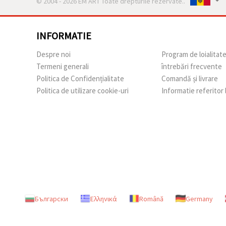
© 2004 - 2026 EM ART Toate drepturile rezervate..
INFORMATIE
Despre noi
Program de loialitat
Termeni generali
întrebări frecvente
Politica de Confidențialitate
Comandă și livrare
Politica de utilizare cookie-uri
Informatie referitor
Български
Ελληνικά
Română
Germany