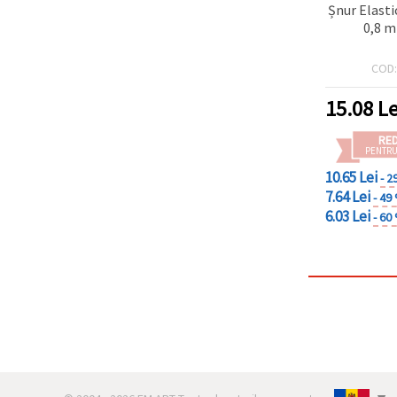
Șnur Elastic
0,8 m
COD
15.08
Le
RE
PENTRU
10.65 Lei
- 2
7.64 Lei
- 49
6.03 Lei
- 60