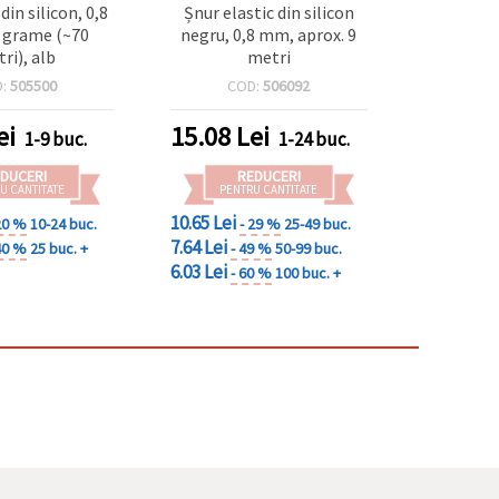
 din silicon, 0,8
Șnur elastic din silicon
 grame (~70
negru, 0,8 mm, aprox. 9
ri), alb
metri
D:
505500
COD:
506092
ei
15.08
Lei
1-9 buc.
1-24 buc.
DUCERI
REDUCERI
U CANTITATE
PENTRU CANTITATE
10.65 Lei
20 %
10-24 buc.
- 29 %
25-49 buc.
7.64 Lei
40 %
25 buc. +
- 49 %
50-99 buc.
6.03 Lei
- 60 %
100 buc. +