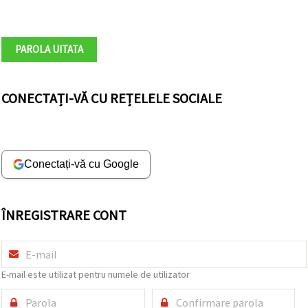
vizitele.
Puteți fi de
acord să
utilizați
PAROLA UITATA
toate
cookie -
urile făcând
clic pe "pe
CONECTAȚI-VĂ CU REȚELELE SOCIALE
site!" Sau să
vă indicați
preferințele
în setări
selectând
un tip de
cookie -uri
Conectați-vă cu Google
dat și
făcând clic
pe butonul
"Salvați"
ÎNREGISTRARE CONT
Аcceptati
toate!
E-mail este utilizat pentru numele de utilizator
Setări