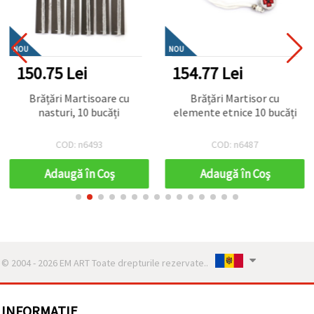
NOU
NOU
150.75 Lei
154.77 Lei
Brățări Martisoare cu
Brățări Martisor cu
nasturi, 10 bucăți
elemente etnice 10 bucăți
COD: n6493
COD: n6487
Adaugă în Coş
Adaugă în Coş
© 2004 - 2026 EM ART Toate drepturile rezervate..
INFORMATIE