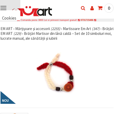
0
Cookies
Comanda peste 3800 Lei si primesti transport gratuit!
0731715486
🍪 Bună,
EM ART
›
Mărţişoare și accesorii
(2255)
›
Martisoare Em Art
(347)
›
Brățări
vrem să vă
EM ART
(229)
›
Brățări Martisor din lână caldă – Set de 10 simboluri moi,
oferim
câteva
lucrate manual, ale sănătății și iubirii
cookie -uri.
Cu toate
acestea, ele
sunt diferite
de cele pe
care le
cunoașteți,
suntem
siguri că
veți avea
cea mai
tare
experiență
aici,
amintindu-
NOU
vă de
preferințele
și re-