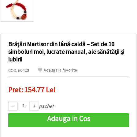
vizitele.
Puteți fi de
acord să
utilizați
toate
cookie -
urile făcând
clic pe "pe
site!" Sau să
Brățări Martisor din lână caldă – Set de 10
vă indicați
simboluri moi, lucrate manual, ale sănătății și
preferințele
în setări
iubirii
selectând
un tip de
Adauga la favorite
COD:
n6420
cookie -uri
dat și
făcând clic
pe butonul
Pret:
154.77 Lei
"Salvați"
pachet
Аcceptati
toate!
Adauga in Cos
Setări