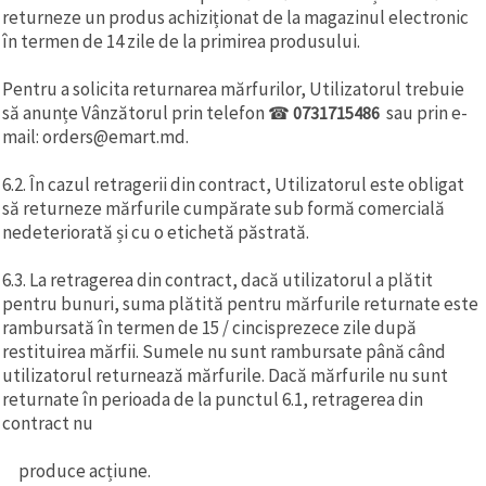
returneze un produs achiziționat de la magazinul electronic
în termen de 14 zile de la primirea produsului.
Pentru a solicita returnarea mărfurilor, Utilizatorul trebuie
să anunțe Vânzătorul prin telefon
sau prin e-
☎
0731715486
mail: orders@emart.md.
6.2. În cazul retragerii din contract, Utilizatorul este obligat
să returneze mărfurile cumpărate sub formă comercială
nedeteriorată și cu o etichetă păstrată.
6.3. La retragerea din contract, dacă utilizatorul a plătit
pentru bunuri, suma plătită pentru mărfurile returnate este
rambursată în termen de 15 / cincisprezece zile după
restituirea mărfii. Sumele nu sunt rambursate până când
utilizatorul returnează mărfurile. Dacă mărfurile nu sunt
returnate în perioada de la punctul 6.1, retragerea din
contract nu
produce acțiune.