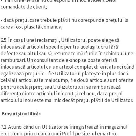
comandate de client;
- dacă prețul care trebuie plătit nu corespunde prețului la
care a fost plasată comanda;
6.5. În cazul unei reclamații, Utilizatorul poate alege să
înlocuiască articolul specific pentru același lucru fără
defecte sau altul sau să returneze mărfurile în schimbul unei
rambursări. Un consultant de e-shop se poate oferi să
înlocuiască articolul cu un articol complet diferit atunci când
egalizează prețurile - fie Utilizatorul plătește în plus dacă
celălalt articol este mai scump, fie două articole sunt oferite
pentru același preț, sau Utilizatorului i se rambursează
diferența dintre articolul înlocuit și cel nou, dacă prețul
articolului nou este mai mic decât prețul plătit de Utilizator.
Broșuri și notificări
7.1. Atunci când un Utilizator se înregistrează în magazinul
electronic prin crearea unui Profil pe site-ul emart.ro,