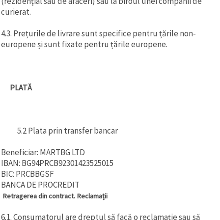
(rezidențial sau de afaceri) sau la biroul unei companii de
curierat.
4.3. Prețurile de livrare sunt specifice pentru țările non-
europene și sunt fixate pentru țările europene.
PLATĂ
5.2 Plata prin transfer bancar
Beneficiar: MARTBG LTD
IBAN: BG94PRCB92301423525015
BIC: PRCBBGSF
BANCA DE PROCREDIT
Retragerea din contract. Reclamații
6.1. Consumatorul are dreptul să facă o reclamație sau să