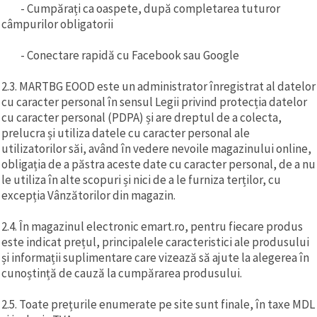
- Cumpărați ca oaspete, după completarea tuturor
câmpurilor obligatorii
- Conectare rapidă cu Facebook sau Google
2.3. MARTBG EOOD este un administrator înregistrat al datelor
cu caracter personal în sensul Legii privind protecția datelor
cu caracter personal (PDPA) și are dreptul de a colecta,
prelucra și utiliza datele cu caracter personal ale
utilizatorilor săi, având în vedere nevoile magazinului online,
obligația de a păstra aceste date cu caracter personal, de a nu
le utiliza în alte scopuri și nici de a le furniza terților, cu
excepția Vânzătorilor din magazin.
2.4. În magazinul electronic emart.ro, pentru fiecare produs
este indicat prețul, principalele caracteristici ale produsului
și informații suplimentare care vizează să ajute la alegerea în
cunoștință de cauză la cumpărarea produsului.
2.5. Toate prețurile enumerate pe site sunt finale, în taxe MDL