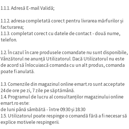
1.1.1. Adresă E-mail Validă;
1.1.2. adresa completată corect pentru livrarea mărfurilor și
facturarea;
1.1.3. completat corect cu datele de contact - două nume,
telefon.
1.2. În cazul în care produsele comandate nu sunt disponibile,
Vânzătorul ne anunță Utilizatorul. Dacă Utilizatorul nu este
de acord să înlocuiască comanda cu un alt produs, comanda
poate fi anulată.
1.3. Comenzile din magazinul online emart.ro sunt acceptate
24 de ore pe zi, 7 zile pe săptămână.
1.4. Programul de lucru al consultanților magazinului online
emart.ro este:
de luni până sâmbătă - între 09:30 și 18:30
1.5. Utilizatorul poate respinge o comandă fără a fi necesar să
explice motivele respingerii.