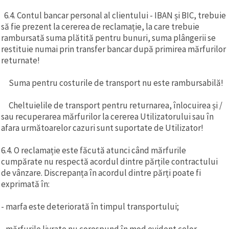
6.4. Contul bancar personal al clientului - IBAN și BIC, trebuie
să fie prezent la cererea de reclamație, la care trebuie
rambursată suma plătită pentru bunuri, suma plângerii se
restituie numai prin transfer bancar după primirea mărfurilor
returnate!
Suma pentru costurile de transport nu este rambursabilă!
Cheltuielile de transport pentru returnarea, înlocuirea și /
sau recuperarea mărfurilor la cererea Utilizatorului sau în
afara următoarelor cazuri sunt suportate de Utilizator!
6.4. O reclamație este făcută atunci când mărfurile
cumpărate nu respectă acordul dintre părțile contractului
de vânzare. Discrepanța în acordul dintre părți poate fi
exprimată în:
- marfa este deteriorată în timpul transportului;
- mărfurile livrate nu corespund în mod evident celor