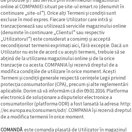
vizitele.
online al COMPANIEI situat pe site-ul emart.ro (denumit în
Puteți fi de
continuare „site-ul”). Orice alți Termeni și condiții sunt
acord să
utilizați
excluse în mod expres. Fiecare Utilizator care intră și
toate
tranzacționează sau utilizează serviciile magazinului online
cookie -
urile făcând
(denumite în continuare „Clientul” sau respectiv
clic pe "pe
„Utilizatorul”) este considerat a consimți și acceptă
site!" Sau să
necondiționat termenii exprimați aici, fără excepție. Dacă un
vă indicați
preferințele
Utilizator nu este de acord cu acești termeni, trebuie să se
în setări
abțină de la utilizarea magazinului online și de la orice
selectând
tranzacție cu acesta. COMPANIA își rezervă dreptul de a
un tip de
cookie -uri
modifica condițiile de utilizare în orice moment. Acești
dat și
Termeni și condiții generale respectă cerințele Legii privind
făcând clic
pe butonul
protecția consumatorilor (CPA), precum și alte reglementări
"Salvați"
aplicabile. Dorim să vă informăm că din 09.01.2016. Platforma
electronică de soluționare a disputelor electronice a
consumatorilor (platforma ODR) a fost lansată la adresa: http:
Аcceptati
//ec.europa.eu/consumers/odr/. COMPANIA își rezervă dreptul
toate!
de a modifica termenii în orice moment.
Setări
COMANDĂ
este comanda plasată de Utilizator în magazinul