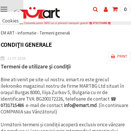
0
Cookies
Comanda peste 3800 Lei si primesti transport gratuit!
0731715486
🍪 Bună,
EM ART
›
informatie
›
Termeni generali
vrem să vă
oferim
câteva
CONDIŢII GENERALE
cookie -uri.
Cu toate
PRINT
acestea, ele
11.07.2026
sunt diferite
Termeni de utilizare și condiții
de cele pe
care le
cunoașteți,
Bine ati venit pe site-ul nostru. emart.ro este grecul
suntem
siguri că
ilekroniko magazinul nostru de firme MARTBG Ltd situat în
veți avea
orașul Burgas 8000, Iliya Zurkov 5, Bulgaria cu nr de
cea mai
identificare TVA: BG200172226, telefoane de contact
☎
tare
experiență
e-mail de contact
info@emart.md
. (în continuare
0731715486
aici,
COMPANIA sau Vânzătorul)
amintindu-
vă de
preferințele
Următorii termeni și condiții acoperă exclusiv orice vânzare
și re-
de produse și / sau servicii prin intermediul magazinului