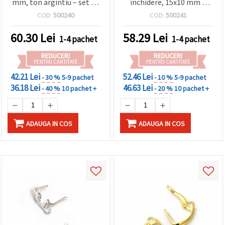
mm, ton argintiu – set 10
închidere, 15x10 mm –
buc.
argintiu elegant, set 10
COD:
500240
COD:
500241
bucăți
60.30
Lei
58.29
Lei
1-4 pachet
1-4 pachet
REDUCERI
REDUCERI
PENTRU CANTITATE
PENTRU CANTITATE
42.21 Lei
52.46 Lei
- 30 %
5-9 pachet
- 10 %
5-9 pachet
36.18 Lei
46.63 Lei
- 40 %
10 pachet +
- 20 %
10 pachet +
ADAUGA IN COS
ADAUGA IN COS