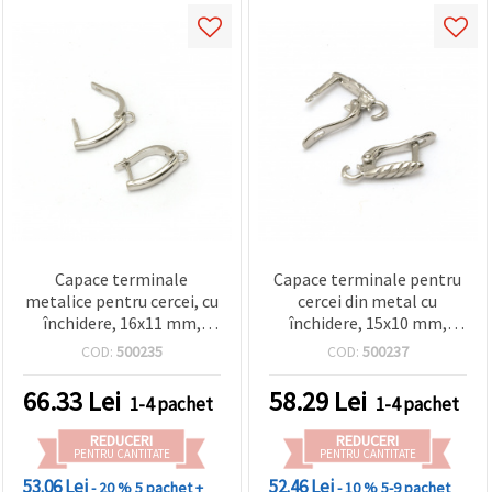
Capace terminale
Capace terminale pentru
metalice pentru cercei, cu
cercei din metal cu
închidere, 16x11 mm,
închidere, 15x10 mm,
orificiu 1,5 mm, culoare
orificiu 2 mm, culoare
COD:
500235
COD:
500237
argintie - 10 buc.
argintie – set 10 buc.,
accesorii bijuterii DIY
66.33
Lei
58.29
Lei
1-4 pachet
1-4 pachet
REDUCERI
REDUCERI
PENTRU CANTITATE
PENTRU CANTITATE
53.06 Lei
52.46 Lei
- 20 %
5 pachet +
- 10 %
5-9 pachet