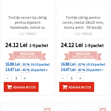
Tortițe cercei tip cârlig
Tortițe cârlig pentru
pentru bijuterii
cercei, metal 18x10 mm,
handmade, metal cu
bronz antic - 50 bucăți
închidere, 16x10 mm,
COD:
500217
COD:
500223
culoare cupru antic – set
10 bucăți
24.12
Lei
24.12
Lei
1-9 pachet
1-9 pachet
REDUCERI
REDUCERI
PENTRU CANTITATE
PENTRU CANTITATE
16.88 Lei
16.88 Lei
- 30 %
10-19 pachet
- 30 %
10-19 pachet
14.47 Lei
14.47 Lei
- 40 %
20 pachet +
- 40 %
20 pachet +
ADAUGA IN COS
ADAUGA IN COS