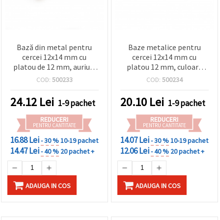
Bază din metal pentru
Baze metalice pentru
cercei 12x14 mm cu
cercei 12x14 mm cu
platou de 12 mm, auriu –
platou 12 mm, culoare
set 10 bucăți
bronz antichizat - set 10
COD:
500233
COD:
500234
bucăți
24.12
Lei
20.10
Lei
1-9 pachet
1-9 pachet
REDUCERI
REDUCERI
PENTRU CANTITATE
PENTRU CANTITATE
16.88 Lei
14.07 Lei
- 30 %
10-19 pachet
- 30 %
10-19 pachet
14.47 Lei
12.06 Lei
- 40 %
20 pachet +
- 40 %
20 pachet +
ADAUGA IN COS
ADAUGA IN COS