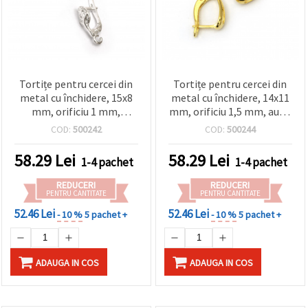
Tortițe pentru cercei din
Tortițe pentru cercei din
metal cu închidere, 15x8
metal cu închidere, 14x11
mm, orificiu 1 mm,
mm, orificiu 1,5 mm, auriu
culoare argintiu - 10
- 10 bucăți
COD:
500242
COD:
500244
bucăți
58.29
Lei
58.29
Lei
1-4 pachet
1-4 pachet
REDUCERI
REDUCERI
PENTRU CANTITATE
PENTRU CANTITATE
52.46 Lei
52.46 Lei
- 10 %
5 pachet +
- 10 %
5 pachet +
ADAUGA IN COS
ADAUGA IN COS