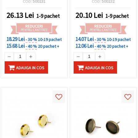
COD:
500231
COD:
500232
10 bucăți
26.13
Lei
20.10
Lei
1-9 pachet
1-9 pachet
REDUCERI
REDUCERI
PENTRU CANTITATE
PENTRU CANTITATE
18.29 Lei
14.07 Lei
- 30 %
10-19 pachet
- 30 %
10-19 pachet
15.68 Lei
12.06 Lei
- 40 %
20 pachet +
- 40 %
20 pachet +
ADAUGA IN COS
ADAUGA IN COS