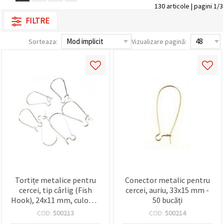
vizitele.
130 articole | pagini 1/3
Puteți fi de
FILTRE
acord să
utilizați
toate
Sorteaza:
Vizualizare pagină:
cookie -
urile făcând
clic pe "pe
site!" Sau să
vă indicați
preferințele
în setări
selectând
un tip de
cookie -uri
dat și
făcând clic
pe butonul
"Salvați"
Аcceptati
Tortițe metalice pentru
Conector metalic pentru
toate!
cercei, tip cârlig (Fish
cercei, auriu, 33x15 mm -
Hook), 24x11 mm, culoare
50 bucăți
Setări
albă - 50 bucăți
COD:
500213
COD:
500214