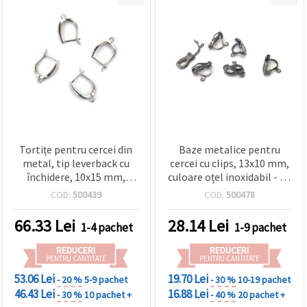
Tortițe pentru cercei din
Baze metalice pentru
metal, tip leverback cu
cercei cu clips, 13x10 mm,
închidere, 10x15 mm,
culoare oțel inoxidabil - 20
culoare argintie – set 10
bucăți
COD:
500439
COD:
500478
bucăți
66.33
Lei
28.14
Lei
1-4 pachet
1-9 pachet
REDUCERI
REDUCERI
PENTRU CANTITATE
PENTRU CANTITATE
53.06 Lei
19.70 Lei
- 20 %
5-9 pachet
- 30 %
10-19 pachet
46.43 Lei
16.88 Lei
- 30 %
10 pachet +
- 40 %
20 pachet +