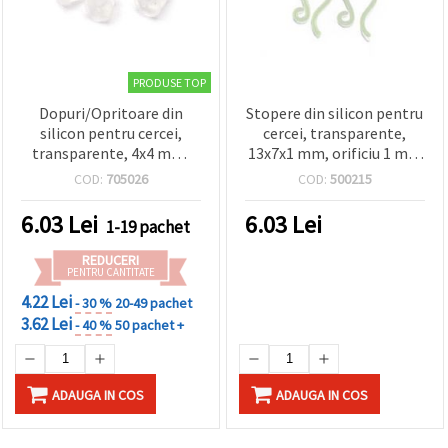
PRODUSE TOP
Dopuri/Opritoare din
Stopere din silicon pentru
silicon pentru cercei,
cercei, transparente,
transparente, 4x4 mm,
13x7x1 mm, orificiu 1 mm
orificiu 1 mm - Pachet de
- 100 buc.
COD:
705026
COD:
500215
50 bucăți
6.03
Lei
6.03
Lei
1-19 pachet
REDUCERI
PENTRU CANTITATE
4.22 Lei
- 30 %
20-49 pachet
3.62 Lei
- 40 %
50 pachet +
ADAUGA IN COS
ADAUGA IN COS