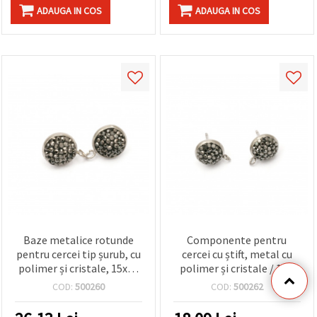
ADAUGA IN COS
ADAUGA IN COS
Baze metalice rotunde
Componente pentru
pentru cercei tip șurub, cu
cercei cu știft, metal cu
polimer și cristale, 15x16
polimer și cristale / 15 x
mm, tijă 11 mm, orificiu 2
12,5 mm, știft: 11 mm,
COD:
500260
COD:
500262
mm, culoare: negru - 2
gaură: 1,5 mm / negru,
bucăți
argintiu – 2 bucăți