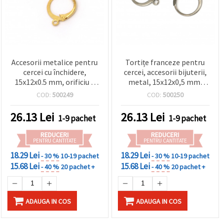
Accesorii metalice pentru
Tortițe franceze pentru
cercei cu închidere,
cercei, accesorii bijuterii,
15x12x0.5 mm, orificiu 2
metal, 15x12x0,5 mm,
mm, auriu – 10 bucăți
gaură: 2 mm, culoare oțel
COD:
500249
COD:
500250
inoxidabil - 10 buc.
26.13
Lei
26.13
Lei
1-9 pachet
1-9 pachet
REDUCERI
REDUCERI
PENTRU CANTITATE
PENTRU CANTITATE
18.29 Lei
18.29 Lei
- 30 %
10-19 pachet
- 30 %
10-19 pachet
15.68 Lei
15.68 Lei
- 40 %
20 pachet +
- 40 %
20 pachet +
ADAUGA IN COS
ADAUGA IN COS