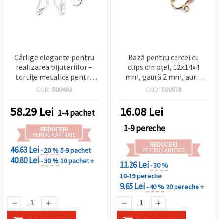
Cârlige elegante pentru
Bază pentru cercei cu
realizarea bijuteriilor –
clips din oțel, 12x14x4
tortițe metalice pentru
mm, gaură 2 mm, auriu
cercei, 5x14 mm, alb, 10
deschis – 1 pereche (2
COD:
500493
COD:
500978
buc
buc.)
58.29
Lei
16.08
Lei
1-4 pachet
1-9 pereche
REDUCERI
PENTRU CANTITATE
REDUCERI
46.63 Lei
- 20 %
5-9 pachet
PENTRU CANTITATE
40.80 Lei
- 30 %
10 pachet +
11.26 Lei
- 30 %
10-19 pereche
9.65 Lei
- 40 %
20 pereche +