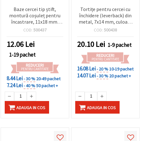
Baze cercei tip știft,
Tortițe pentru cercei cu
montură coșuleț pentru
închidere (leverback) din
încastrare, 11x18 mm,
metal, 7x14 mm, culoare
argintiu – set 10 bucăți
cupru antichizat - 10
COD:
500437
COD:
500438
bucăți
12.06
Lei
20.10
Lei
1-9 pachet
1-19 pachet
REDUCERI
PENTRU CANTITATE
REDUCERI
16.08 Lei
- 20 %
10-19 pachet
PENTRU CANTITATE
14.07 Lei
- 30 %
20 pachet +
8.44 Lei
- 30 %
20-49 pachet
7.24 Lei
- 40 %
50 pachet +
ADAUGA IN COS
ADAUGA IN COS