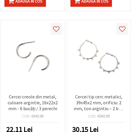
ADAUGA IN COS
ADAUGA IN COS
Cercei creole din metal,
Cercei tip cerc metalici,
culoare argintie, 16x22x2
39x45x2 mm, orificiu: 2
mm - 6 bucăți / 3 perechi
mm, ton argintiu – 2 buc.
(1 pereche)
COD:
694198
COD:
694199
22.11
Lei
30.15
Lei