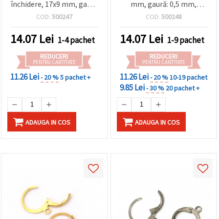
închidere, 17x9 mm, gaură
mm, gaură: 0,5 mm,
1 mm, culoare cupru antic
culoare cupru antichizat –
COD:
500247
COD:
500248
– 10 bucăți
set 10 bucăți
14.07
Lei
14.07
Lei
1-4 pachet
1-9 pachet
REDUCERI
REDUCERI
PENTRU CANTITATE
PENTRU CANTITATE
11.26 Lei
11.26 Lei
- 20 %
5 pachet +
- 20 %
10-19 pachet
9.85 Lei
- 30 %
20 pachet +
ADAUGA IN COS
ADAUGA IN COS