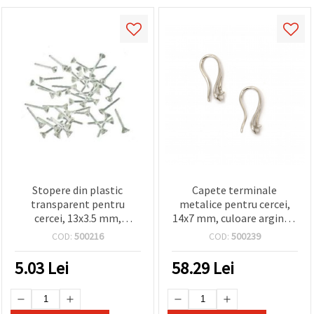
Stopere din plastic
Capete terminale
transparent pentru
metalice pentru cercei,
cercei, 13x3.5 mm,
14x7 mm, culoare argintiu
accesorii bijuterii, 100
- 10 bucăți
COD:
500216
COD:
500239
bucăți
5.03
Lei
58.29
Lei