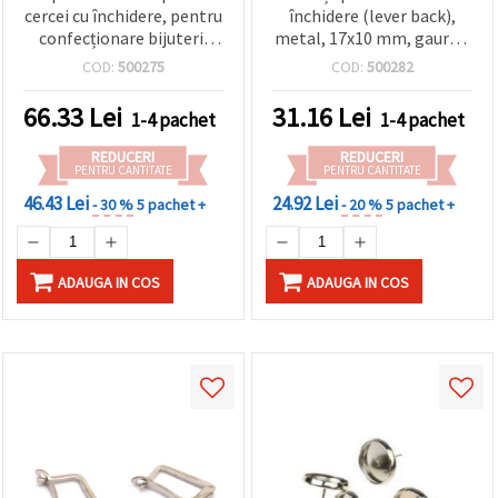
cercei cu închidere, pentru
închidere (lever back),
confecționare bijuterii
metal, 17x10 mm, gaură 2
DIY/handmade, 17x10
mm, culoare argintiu - 4
COD:
500275
COD:
500282
mm, argintiu – set 10
bucăți
bucăți
66.33
Lei
31.16
Lei
1-4 pachet
1-4 pachet
REDUCERI
REDUCERI
PENTRU CANTITATE
PENTRU CANTITATE
46.43 Lei
24.92 Lei
- 30 %
5 pachet +
- 20 %
5 pachet +
ADAUGA IN COS
ADAUGA IN COS