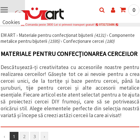
0
Cookies
Comanda peste 3800 Lei si primesti transport gratuit!
0731715486
🍪 Bună,
EM ART
›
Materiale pentru confecționat bijuterii
(4131)
›
Componente
vrem să vă
metalice pentru bijuterii
(1595)
›
Confecționare cercei
(180)
oferim
câteva
cookie -uri.
MATERIALE PENTRU CONFECȚIONAREA CERCEILOR
Cu toate
acestea, ele
sunt diferite
Descătușează-ți creativitatea cu accesoriile noastre pentru
de cele pe
realizarea cerceilor! Găsește tot ce ai nevoie pentru a crea
care le
cercei unici, de la tortițe și baze pentru cercei, până la
cunoașteți,
suntem
șuruburi, tije pentru cercei și alte accesorii metalice
siguri că
esențiale. Fiecare articol este atent selectat pentru a te ajuta
veți avea
să proiectezi cercei DIY frumoși, care să se potrivească
cea mai
tare
oricărui stil. Alege elementele perfecte din selecția noastră
experiență
variată și începe să creezi astăzi cerceii la care ai visat!
aici,
amintindu-
vă de
preferințele
și re-
‹
1
2
3
›