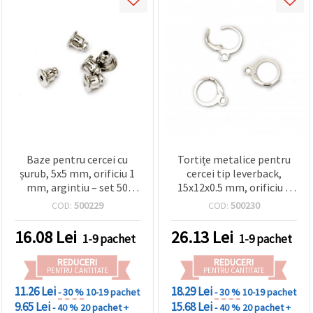
Baze pentru cercei cu
Tortițe metalice pentru
șurub, 5x5 mm, orificiu 1
cercei tip leverback,
mm, argintiu – set 50
15x12x0.5 mm, orificiu 2
bucăți
mm, culoare argintiu (nu
COD:
500229
COD:
500230
argint), set de 10 –
accesorii și componente
16.08
Lei
26.13
Lei
1-9 pachet
1-9 pachet
pentru bijuterii handmade
REDUCERI
REDUCERI
PENTRU CANTITATE
PENTRU CANTITATE
11.26 Lei
18.29 Lei
- 30 %
10-19 pachet
- 30 %
10-19 pachet
9.65 Lei
15.68 Lei
- 40 %
20 pachet +
- 40 %
20 pachet +