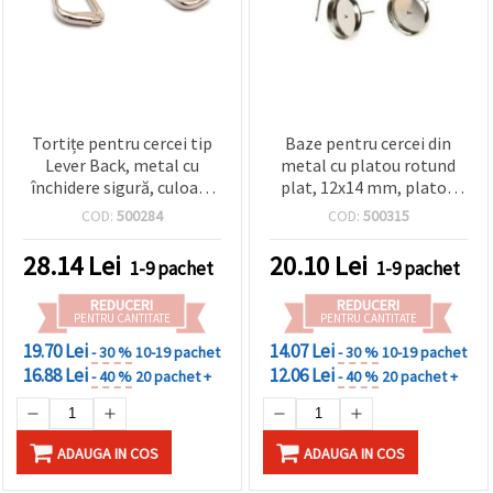
Tortițe pentru cercei tip
Baze pentru cercei din
Lever Back, metal cu
metal cu platou rotund
închidere sigură, culoare
plat, 12x14 mm, platou
argintiu, 14x9 mm - set 10
Ø12 mm, argintiu, 10 buc.
COD:
500284
COD:
500315
bucăți
– pentru lipit cabochonuri
& bijuterii DIY
28.14
Lei
20.10
Lei
1-9 pachet
1-9 pachet
REDUCERI
REDUCERI
PENTRU CANTITATE
PENTRU CANTITATE
19.70 Lei
14.07 Lei
- 30 %
10-19 pachet
- 30 %
10-19 pachet
16.88 Lei
12.06 Lei
- 40 %
20 pachet +
- 40 %
20 pachet +
ADAUGA IN COS
ADAUGA IN COS