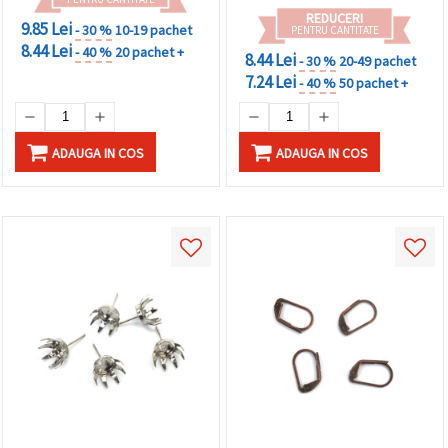
REDUCERI
9.85 Lei
- 30 %
10-19 pachet
PENTRU CANTITATE
8.44 Lei
- 40 %
20 pachet +
8.44 Lei
- 30 %
20-49 pachet
7.24 Lei
- 40 %
50 pachet +
ADAUGA IN COS
ADAUGA IN COS