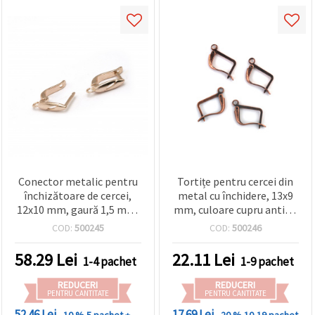
Conector metalic pentru
Tortițe pentru cercei din
închizătoare de cercei,
metal cu închidere, 13x9
12x10 mm, gaură 1,5 mm,
mm, culoare cupru antic –
culoare aurie – 10 bucăți
10 bucăți
COD:
500245
COD:
500246
58.29
Lei
22.11
Lei
1-4 pachet
1-9 pachet
REDUCERI
REDUCERI
PENTRU CANTITATE
PENTRU CANTITATE
52.46 Lei
17.69 Lei
- 10 %
5 pachet +
- 20 %
10-19 pachet