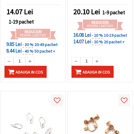
buc.
14.07
Lei
20.10
Lei
1-9 pachet
1-19 pachet
REDUCERI
PENTRU CANTITATE
REDUCERI
16.08 Lei
- 20 %
10-19 pachet
PENTRU CANTITATE
14.07 Lei
- 30 %
20 pachet +
9.85 Lei
- 30 %
20-49 pachet
8.44 Lei
- 40 %
50 pachet +
ADAUGA IN COS
ADAUGA IN COS