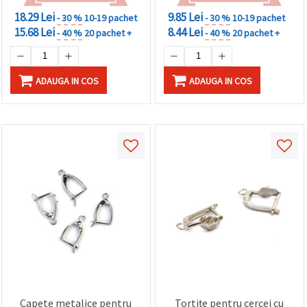
18.29 Lei
9.85 Lei
- 30 %
10-19 pachet
- 30 %
10-19 pachet
15.68 Lei
8.44 Lei
- 40 %
20 pachet +
- 40 %
20 pachet +
ADAUGA IN COS
ADAUGA IN COS
Capete metalice pentru
Tortițe pentru cercei cu