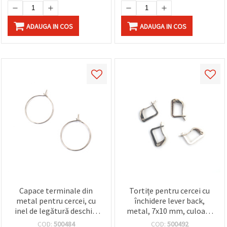
ADAUGA IN COS
ADAUGA IN COS
Capace terminale din
Tortițe pentru cercei cu
metal pentru cercei, cu
închidere lever back,
inel de legătură deschis,
metal, 7x10 mm, culoare
20 mm, ton argintiu - 20
argintie – 10 bucăți
COD:
500484
COD:
500492