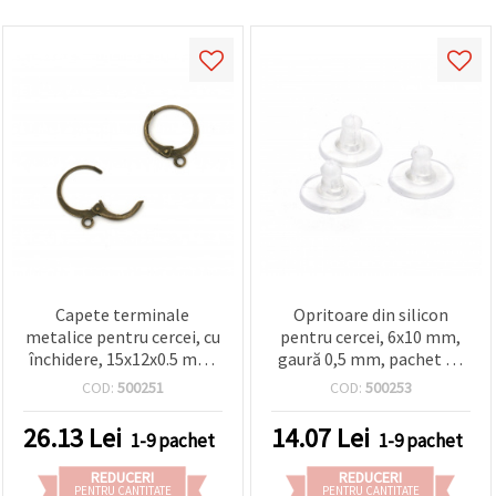
Capete terminale
Opritoare din silicon
metalice pentru cercei, cu
pentru cercei, 6x10 mm,
închidere, 15x12x0.5 mm,
gaură 0,5 mm, pachet de
orificiu 2 mm, culoare
40 – prindere sigură
COD:
500251
COD:
500253
bronz antic – 10 bucăți
pentru cerceii tăi
26.13
Lei
14.07
Lei
1-9 pachet
1-9 pachet
REDUCERI
REDUCERI
PENTRU CANTITATE
PENTRU CANTITATE