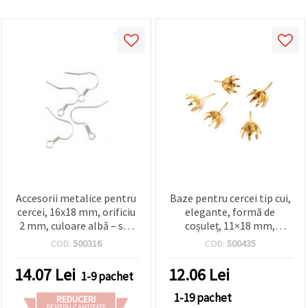
Accesorii metalice pentru
Baze pentru cercei tip cui,
cercei, 16x18 mm, orificiu
elegante, formă de
2 mm, culoare albă – set
coșuleț, 11×18 mm,
50 bucăți
culoare aurie – set 10 buc.,
COD:
500316
COD:
500435
pentru bijuterii handmade
14.07
Lei
12.06
Lei
1-9 pachet
1-19 pachet
REDUCERI
PENTRU CANTITATE