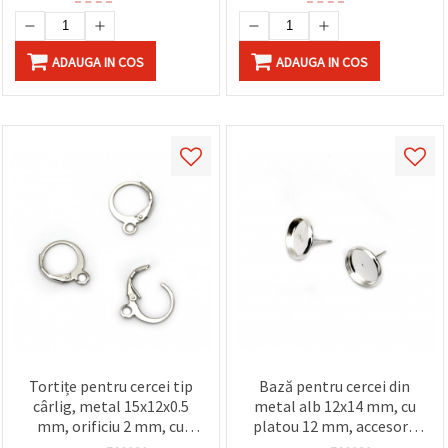
ADAUGA IN COS
ADAUGA IN COS
Tortițe pentru cercei tip
Bază pentru cercei din
cârlig, metal 15x12x0.5
metal alb 12x14 mm, cu
mm, orificiu 2 mm, cu
platou 12 mm, accesorii
închidere, culoare albă -
bijuterii, set 10 buc.