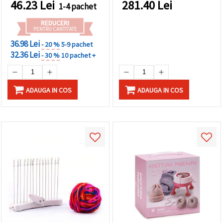
46.23
Lei
281.40
Lei
1-4 pachet
REDUCERI
PENTRU CANTITATE
36.98 Lei
- 20 %
5-9 pachet
32.36 Lei
- 30 %
10 pachet +
ADAUGA IN COS
ADAUGA IN COS