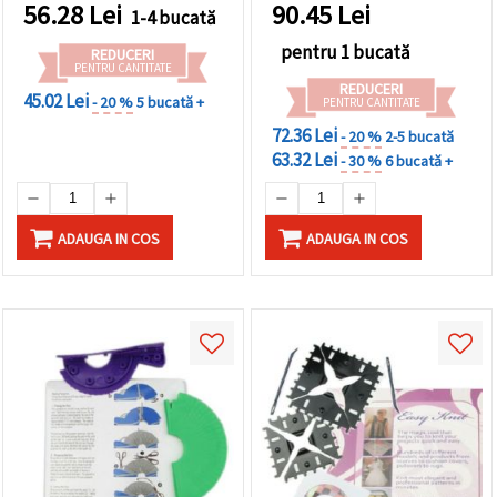
56.28
Lei
90.45
Lei
1-4 bucată
pentru 1 bucată
REDUCERI
PENTRU CANTITATE
REDUCERI
45.02 Lei
- 20 %
5 bucată +
PENTRU CANTITATE
72.36 Lei
- 20 %
2-5 bucată
63.32 Lei
- 30 %
6 bucată +
ADAUGA IN COS
ADAUGA IN COS