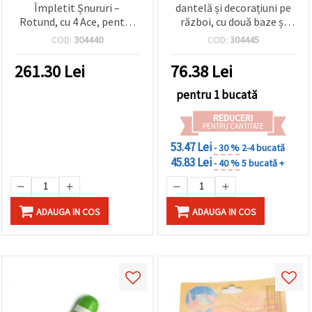
Împletit Șnururi –
dantelă și decorațiuni pe
Rotund, cu 4 Ace, pentru
război, cu două baze și
Proiecte DIY și Bijuterii
trei ace, 320 mm
COD:
304440
COD:
304445
Handmade
261.30
Lei
76.38
Lei
pentru 1 bucată
REDUCERI
PENTRU CANTITATE
53.47 Lei
- 30 %
2-4 bucată
45.83 Lei
- 40 %
5 bucată +
ADAUGA IN COS
ADAUGA IN COS