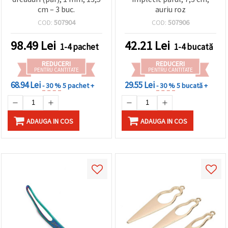
cm – 3 buc.
auriu roz
COD:
507904
COD:
507906
98.49
Lei
42.21
Lei
1-4 pachet
1-4 bucată
REDUCERI
REDUCERI
PENTRU CANTITATE
PENTRU CANTITATE
68.94 Lei
29.55 Lei
- 30 %
5 pachet +
- 30 %
5 bucată +
ADAUGA IN COS
ADAUGA IN COS