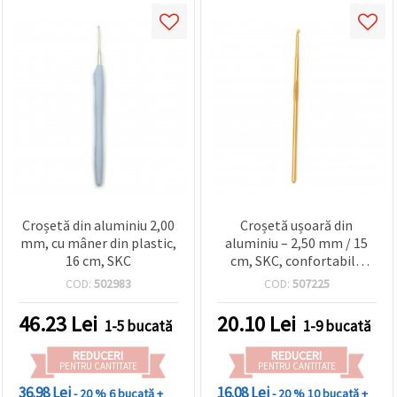
Croșetă din aluminiu 2,00
Croșetă ușoară din
mm, cu mâner din plastic,
aluminiu – 2,50 mm / 15
16 cm, SKC
cm, SKC, confortabilă
pentru croșetat și
COD:
502983
COD:
507225
proiecte din fire
46.23
Lei
20.10
Lei
1-5 bucată
1-9 bucată
REDUCERI
REDUCERI
PENTRU CANTITATE
PENTRU CANTITATE
36.98 Lei
16.08 Lei
- 20 %
6 bucată +
- 20 %
10 bucată +