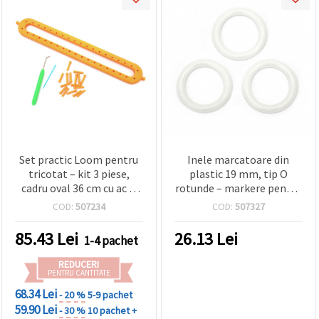
Set practic Loom pentru
Inele marcatoare din
tricotat – kit 3 piese,
plastic 19 mm, tip O
cadru oval 36 cm cu ac și
rotunde – markere pentru
croșetă
ochiuri, accesorii croșetat
COD:
507234
COD:
507327
și tricotat, SKC, set 15
buc., asortate
85.43
Lei
26.13
Lei
1-4 pachet
REDUCERI
PENTRU CANTITATE
68.34 Lei
- 20 %
5-9 pachet
59.90 Lei
- 30 %
10 pachet +