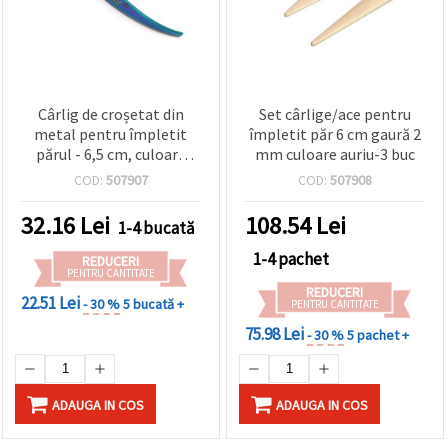
Cârlig de croșetat din
Set cârlige/ace pentru
metal pentru împletit
împletit păr 6 cm gaură 2
părul - 6,5 cm, culoare
mm culoare auriu-3 buc
cameleon
COD:
507907
COD:
507908
32.16
Lei
108.54
Lei
1-4 bucată
1-4 pachet
REDUCERI
PENTRU CANTITATE
REDUCERI
22.51 Lei
- 30 %
5 bucată +
PENTRU CANTITATE
75.98 Lei
- 30 %
5 pachet +
ADAUGA IN COS
ADAUGA IN COS