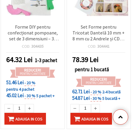
Forme DIY pentru
Set Forme pentru
confecționat pompoane,
Tricotat Dantelă 10 mm +
set de 3 dimensiuni – 38
8 mm cu 2 Andrele și CD cu
mm, 51 mm, 76 mm
Instrucțiuni și Modele
COD:
304435
COD:
304441
64.32
Lei
78.39
Lei
1-3 pachet
pentru 1 bucată
REDUCERI
PENTRU CANTITATE
REDUCERI
51.46 Lei
- 20 %
PENTRU CANTITATE
pentru 4 pachet
62.71 Lei
- 20 %
2-4 bucată
45.02 Lei
- 30 %
5 pachet +
54.87 Lei
- 30 %
5 bucată +
ADAUGA IN COS
ADAUGA IN COS