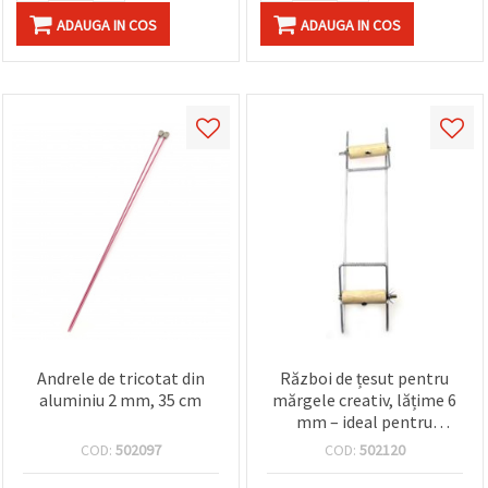
ADAUGA IN COS
ADAUGA IN COS
Andrele de tricotat din
Război de țesut pentru
aluminiu 2 mm, 35 cm
mărgele creativ, lățime 6
mm – ideal pentru
bijuterii DIY handmade și
COD:
502097
COD:
502120
proiecte decorative hobby
și craft