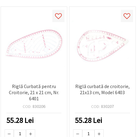
Riglă Curbată pentru
Riglă curbată de croitorie,
Croitorie, 21 x 21 cm, Nr.
21x13 cm, Model 6403
6401
COD:
830206
COD:
830207
55.28
Lei
55.28
Lei