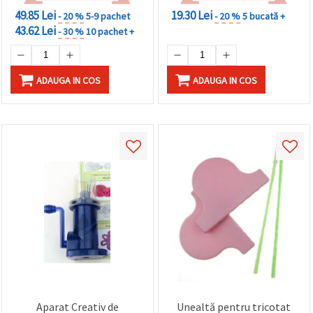
49.85 Lei
19.30 Lei
- 20 %
5-9 pachet
- 20 %
5 bucată +
43.62 Lei
- 30 %
10 pachet +
ADAUGA IN COS
ADAUGA IN COS
Aparat Creativ de
Unealtă pentru tricotat