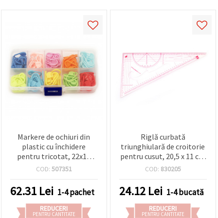
Markere de ochiuri din
Riglă curbată
plastic cu închidere
triunghiulară de croitorie
pentru tricotat, 22x11
pentru cusut, 20,5 x 11 cm
mm, culori mixte, în cutie
(Model 3220)
COD:
507351
COD:
830205
din plastic - 120 buc.
62.31
Lei
24.12
Lei
1-4 pachet
1-4 bucată
REDUCERI
REDUCERI
PENTRU CANTITATE
PENTRU CANTITATE