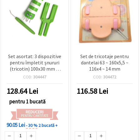
Set asortat: 3 dispozitive
Set de tricotaje pentru
pentru împletit șnururi
dantelai 63 ~ 160x5,5 ~
(tricotin) 100x30 mm și
116x4 ~ 14 mm
aparate pentru
COD:
304447
COD:
304472
pompoane în 2 mărimi
120x30x50 mm – kit
128.64
Lei
116.58
Lei
creativ
pentru 1 bucată
REDUCERI
PENTRU CANTITATE
90.05 Lei
- 30 %
2 bucată +