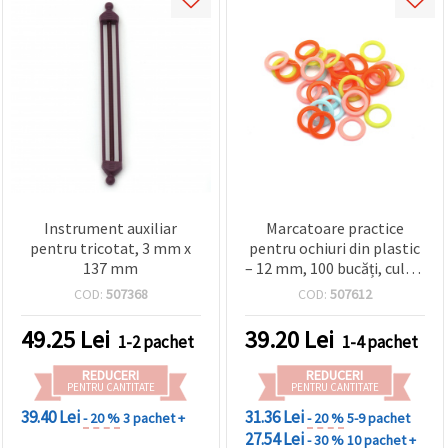
Instrument auxiliar
Marcatoare practice
pentru tricotat, 3 mm x
pentru ochiuri din plastic
137 mm
– 12 mm, 100 bucăți, culori
mixte, pentru proiecte de
COD:
507368
COD:
507612
tricotat
49.25
Lei
39.20
Lei
1-2 pachet
1-4 pachet
REDUCERI
REDUCERI
PENTRU CANTITATE
PENTRU CANTITATE
39.40 Lei
31.36 Lei
- 20 %
3 pachet +
- 20 %
5-9 pachet
27.54 Lei
- 30 %
10 pachet +