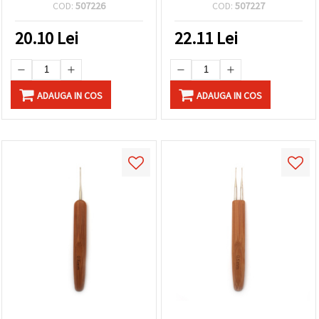
15 cm, SKC
fire, 4,50 mm, 15 cm, SKC
COD:
507226
COD:
507227
20.10
Lei
22.11
Lei
ADAUGA IN COS
ADAUGA IN COS