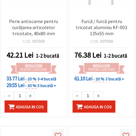
Perie antiscame pentru
Furcă / furcă pentru
curățarea articolelor
tricotat aluminiu KF-003
tricotate, 40x80 mm
135x55 mm
COD:
507355
COD:
507356
42.21
Lei
76.38
Lei
1-2 bucată
1-2 bucată
REDUCERI
REDUCERI
PENTRU CANTITATE
PENTRU CANTITATE
33.77 Lei
61.10 Lei
- 20 %
3-4 bucată
- 20 %
3 bucată +
29.55 Lei
- 30 %
5 bucată +
ADAUGA IN COS
ADAUGA IN COS