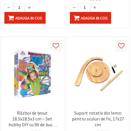
ADAUGA IN COS
ADAUGA IN COS
Război de țesut
Suport rotativ din lemn
18.5x18.5x3 cm – Set
pentru sculuri de fir, 17x27
hobby DIY cu 90 de bucle
cm
în 6 culori asortate, fir,