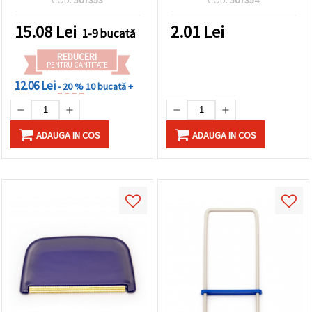
tricotat
15.08
Lei
2.01
Lei
1-9 bucată
REDUCERI
PENTRU CANTITATE
12.06 Lei
- 20 %
10 bucată +
ADAUGA IN COS
ADAUGA IN COS