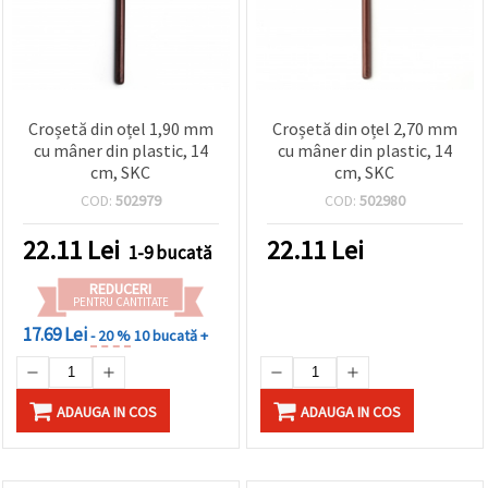
Croșetă din oțel 1,90 mm
Croșetă din oțel 2,70 mm
cu mâner din plastic, 14
cu mâner din plastic, 14
cm, SKC
cm, SKC
COD:
502979
COD:
502980
22.11
Lei
22.11
Lei
1-9 bucată
REDUCERI
PENTRU CANTITATE
17.69 Lei
- 20 %
10 bucată +
ADAUGA IN COS
ADAUGA IN COS