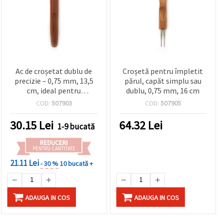
Ac de croșetat dublu de
Croșetă pentru împletit
precizie – 0,75 mm, 13,5
părul, capăt simplu sau
cm, ideal pentru
dublu, 0,75 mm, 16 cm
împletituri de păr,
COD:
507903
COD:
507905
extensii și styling creativ
30.15
Lei
64.32
Lei
1-9 bucată
REDUCERI
PENTRU CANTITATE
21.11 Lei
- 30 %
10 bucată +
ADAUGA IN COS
ADAUGA IN COS