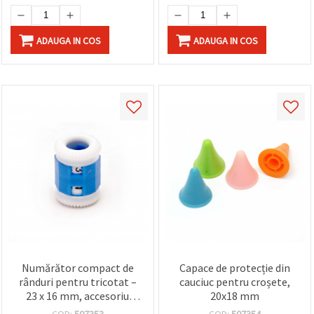
ADAUGA IN COS
ADAUGA IN COS
Numărător compact de
Capace de protecție din
rânduri pentru tricotat –
cauciuc pentru croșete,
23 x 16 mm, accesoriu
20x18 mm
practic pentru proiecte de
COD:
507353
COD:
507354