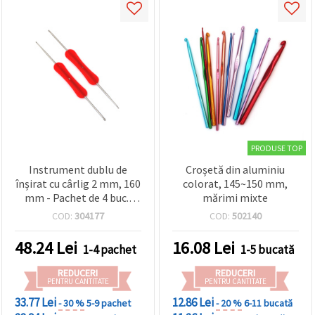
PRODUSE TOP
Instrument dublu de
Croșetă din aluminiu
înșirat cu cârlig 2 mm, 160
colorat, 145~150 mm,
mm - Pachet de 4 buc.,
mărimi mixte
pentru mărgele și bijuterii
COD:
304177
COD:
502140
handmade
48.24
Lei
16.08
Lei
1-4 pachet
1-5 bucată
REDUCERI
REDUCERI
PENTRU CANTITATE
PENTRU CANTITATE
33.77 Lei
12.86 Lei
- 30 %
5-9 pachet
- 20 %
6-11 bucată