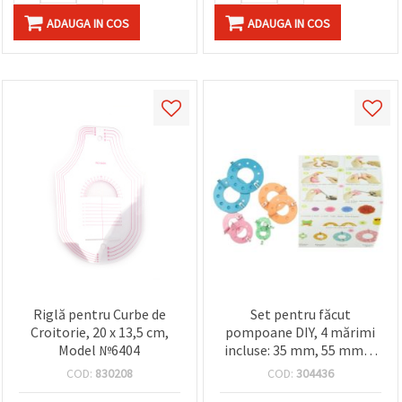
ADAUGA IN COS
ADAUGA IN COS
Riglă pentru Curbe de
Set pentru făcut
Croitorie, 20 x 13,5 cm,
pompoane DIY, 4 mărimi
Model №6404
incluse: 35 mm, 55 mm, 7
mm, 9 mm
COD:
830208
COD:
304436