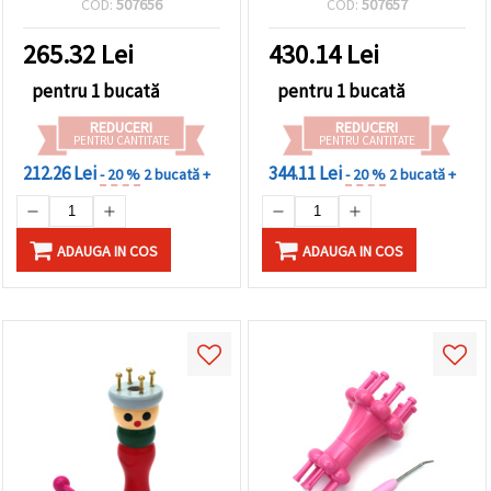
COD:
507656
COD:
507657
croșetă și ac, ideal pentru
poșete, brățări, suporturi
265.32
Lei
430.14
Lei
pentru pahare și altele
pentru 1 bucată
pentru 1 bucată
REDUCERI
REDUCERI
PENTRU CANTITATE
PENTRU CANTITATE
212.26 Lei
344.11 Lei
- 20 %
2 bucată +
- 20 %
2 bucată +
ADAUGA IN COS
ADAUGA IN COS