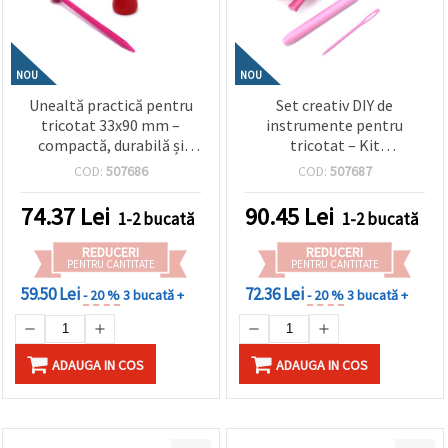
NOU
NOU
Unealtă practică pentru
Set creativ DIY de
tricotat 33x90 mm –
instrumente pentru
compactă, durabilă și
tricotat – Kit
perfectă pentru țesut,
totul‑în‑unul pentru
COD:
507686
COD:
507687
croșetat și proiecte
tricotat, croșetat și lucru
creative din fire
manual – perfect pentru
74.37
Lei
90.45
Lei
1-2 bucată
1-2 bucată
începători și artiști
handmade
REDUCERI
REDUCERI
PENTRU CANTITATE
PENTRU CANTITATE
59.50 Lei
72.36 Lei
- 20 %
3 bucată +
- 20 %
3 bucată +
ADAUGA IN COS
ADAUGA IN COS