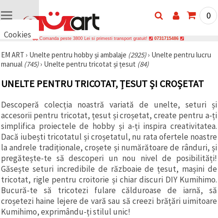
0
Cookies
Comanda peste 3800 Lei si primesti transport gratuit!
0731715486
🍪 Bună,
EM ART
›
Unelte pentru hobby și ambalaje
(2925)
›
Unelte pentru lucru
vrem să vă
manual
(745)
›
Unelte pentru tricotat și țesut
(84)
oferim
câteva
cookie -uri.
UNELTE PENTRU TRICOTAT, ȚESUT ȘI CROȘETAT
Cu toate
acestea, ele
sunt diferite
Descoperă colecția noastră variată de unelte, seturi și
de cele pe
accesorii pentru tricotat, țesut și croșetat, create pentru a-ți
care le
simplifica proiectele de hobby și a-ți inspira creativitatea.
cunoașteți,
suntem
Dacă iubești tricotatul și croșetatul, nu rata ofertele noastre
siguri că
la andrele tradiționale, croșete și numărătoare de rânduri, și
veți avea
pregătește-te să descoperi un nou nivel de posibilități!
cea mai
tare
Găsește seturi incredibile de războaie de țesut, mașini de
experiență
tricotat, rigle pentru croitorie și chiar discuri DIY Kumihimo.
aici,
amintindu-
Bucură-te să tricotezi fulare călduroase de iarnă, să
vă de
croșetezi haine lejere de vară sau să creezi brățări uimitoare
preferințele
Kumihimo, exprimându-ți stilul unic!
și re-