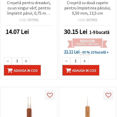
Croșetă pentru dreaduri,
Croșetă cu două capete
cu un singur vârf, pentru
pentru împletirea părului,
împletit părul, 0,75 mm,
0,50 mm, 13,5 cm
13,5 cm
COD:
507901
COD:
507902
14.07
Lei
30.15
Lei
1-9 bucată
REDUCERI
PENTRU CANTITATE
21.11 Lei
- 30 %
10 bucată +
ADAUGA IN COS
ADAUGA IN COS