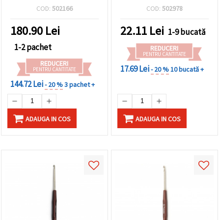
1,50, 1,60, 1,75, 1,90, 2,10,
COD:
502166
COD:
502978
2,70 mm 12 cm
180.90
Lei
22.11
Lei
1-9 bucată
1-2 pachet
REDUCERI
PENTRU CANTITATE
REDUCERI
17.69 Lei
- 20 %
10 bucată +
PENTRU CANTITATE
144.72 Lei
- 20 %
3 pachet +
ADAUGA IN COS
ADAUGA IN COS