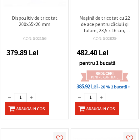
Dispozitiv de tricotat
Mașină de tricotat cu 22
200x55x20 mm
de ace pentru căciuli și
fulare, 23,5 x 16 cm,
include 1 croșetă, 1 ac și 2
COD:
502156
COD:
502829
ghemuri de fir (25 g
fiecare), acționată manual
379.89
Lei
482.40
Lei
pentru 1 bucată
REDUCERI
PENTRU CANTITATE
385.92 Lei
- 20 %
2 bucată +
ADAUGA IN COS
ADAUGA IN COS