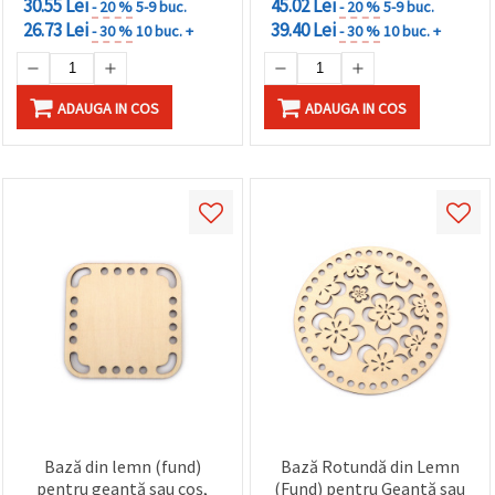
30.55 Lei
45.02 Lei
- 20 %
5-9 buc.
- 20 %
5-9 buc.
26.73 Lei
39.40 Lei
- 30 %
10 buc. +
- 30 %
10 buc. +
ADAUGA IN COS
ADAUGA IN COS
Bază din lemn (fund)
Bază Rotundă din Lemn
pentru geantă sau coș,
(Fund) pentru Geantă sau