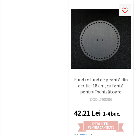
Fund rotund de geantă din
acrilic, 18 cm, cu fantă
pentru închizătoare
0,9x0,2 cm, alb
COD:
590296
transparent
42.21
Lei
1-4 buc.
REDUCERI
PENTRU CANTITATE