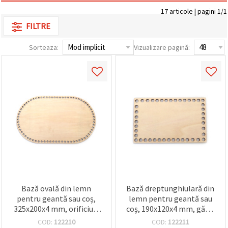
vizitele.
17 articole | pagini 1/1
Puteți fi de
acord să
FILTRE
utilizați
toate
cookie -
Sorteaza:
Vizualizare pagină:
urile făcând
clic pe "pe
site!" Sau să
vă indicați
preferințele
în setări
selectând
un tip de
cookie -uri
dat și
făcând clic
pe butonul
"Salvați"
Аcceptati
Bază ovală din lemn
Bază dreptunghiulară din
toate!
pentru geantă sau coș,
lemn pentru geantă sau
325x200x4 mm, orificiu 7
coș, 190x120x4 mm, găuri
Setări
mm, culoare lemn natural
8 mm, culoare lemn
COD:
122210
COD:
122211