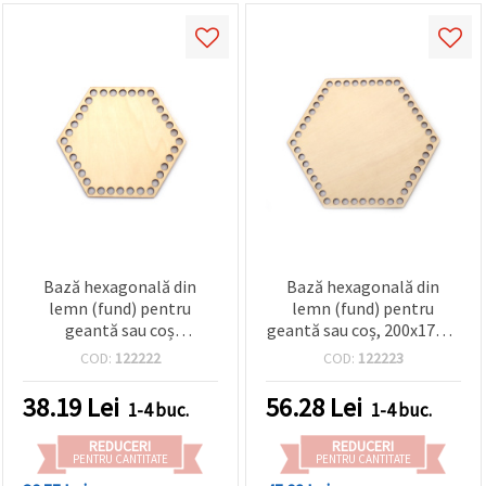
Bază hexagonală din
Bază hexagonală din
lemn (fund) pentru
lemn (fund) pentru
geantă sau coș
geantă sau coș, 200x174x4
DIY/handmade, 150x130x4
mm, orificiu: 8 mm, lemn
COD:
122222
COD:
122223
mm, orificiu: 8 mm,
natur
culoare lemn natur
38.19
Lei
56.28
Lei
1-4 buc.
1-4 buc.
REDUCERI
REDUCERI
PENTRU CANTITATE
PENTRU CANTITATE