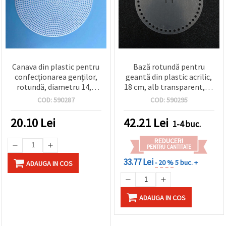
Canava din plastic pentru
Bază rotundă pentru
confecționarea genților,
geantă din plastic acrilic,
rotundă, diametru 14,8
18 cm, alb transparent, cu
cm, alb
fantă pentru închizătoare
COD:
590287
COD:
590295
1,8×0,2 cm
20.10
Lei
42.21
Lei
1-4 buc.
REDUCERI
PENTRU CANTITATE
33.77 Lei
- 20 %
5 buc. +
ADAUGA IN COS
ADAUGA IN COS