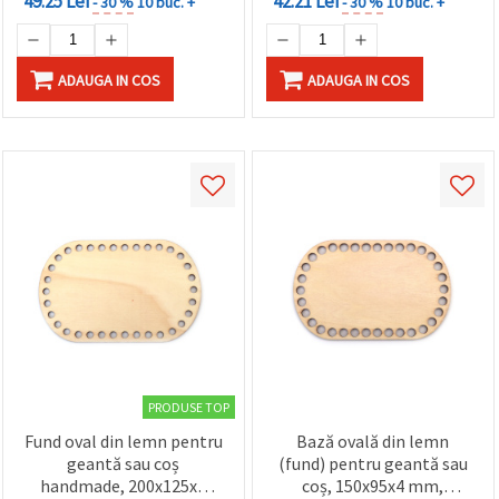
49.25 Lei
42.21 Lei
- 30 %
10 buc. +
- 30 %
10 buc. +
ADAUGA IN COS
ADAUGA IN COS
PRODUSE TOP
Fund oval din lemn pentru
Bază ovală din lemn
geantă sau coș
(fund) pentru geantă sau
handmade, 200x125x4
coș, 150x95x4 mm,