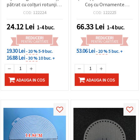
pătrat cu colțuri rotunjite,
Coș cu Ornamente
100 x 4 mm, gaură: 6 mm,
Florale, 200x4 mm,
COD:
122224
COD:
122225
culoare lemn natural
Orificiu: 8 mm, Culoare
Lemn Natural
24.12
Lei
66.33
Lei
1-4 buc.
1-4 buc.
REDUCERI
REDUCERI
PENTRU CANTITATE
PENTRU CANTITATE
19.30 Lei
53.06 Lei
- 20 %
5-9 buc.
- 20 %
5 buc. +
16.88 Lei
- 30 %
10 buc. +
ADAUGA IN COS
ADAUGA IN COS