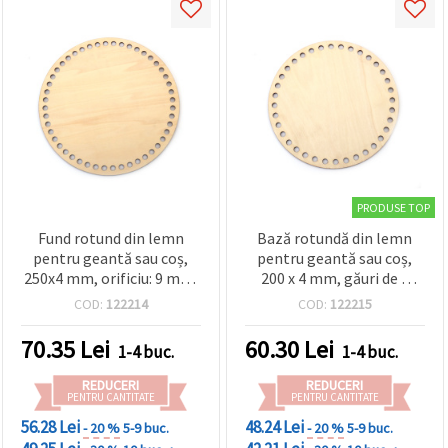
PRODUSE TOP
Fund rotund din lemn
Bază rotundă din lemn
pentru geantă sau coș,
pentru geantă sau coș,
250x4 mm, orificiu: 9 mm,
200 x 4 mm, găuri de 8
culoare lemn natur
mm, culoare lemn
COD:
122214
COD:
122215
natural, DIY/handmade
70.35
Lei
60.30
Lei
1-4 buc.
1-4 buc.
REDUCERI
REDUCERI
PENTRU CANTITATE
PENTRU CANTITATE
56.28 Lei
48.24 Lei
- 20 %
5-9 buc.
- 20 %
5-9 buc.