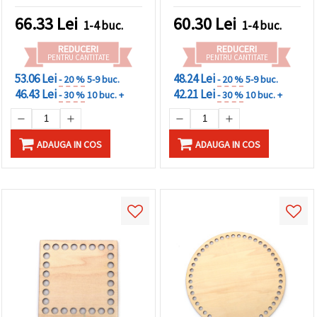
natural
66.33
Lei
60.30
Lei
1-4 buc.
1-4 buc.
REDUCERI
REDUCERI
PENTRU CANTITATE
PENTRU CANTITATE
53.06 Lei
48.24 Lei
- 20 %
5-9 buc.
- 20 %
5-9 buc.
46.43 Lei
42.21 Lei
- 30 %
10 buc. +
- 30 %
10 buc. +
ADAUGA IN COS
ADAUGA IN COS