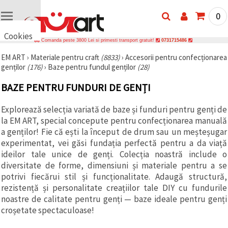
0
Cookies
Comanda peste 3800 Lei si primesti transport gratuit!
0731715486
🍪 Bună,
EM ART
›
Materiale pentru craft
(8833)
›
Accesorii pentru confecționarea
vrem să vă
genților
(176)
›
Baze pentru fundul genților
(28)
oferim
câteva
cookie -uri.
BAZE PENTRU FUNDURI DE GENȚI
Cu toate
acestea, ele
sunt diferite
Explorează selecția variată de baze și funduri pentru genți de
de cele pe
la EM ART, special concepute pentru confecționarea manuală
care le
a genților! Fie că ești la început de drum sau un meșteșugar
cunoașteți,
suntem
experimentat, vei găsi fundația perfectă pentru a da viață
siguri că
ideilor tale unice de genți. Colecția noastră include o
veți avea
diversitate de forme, dimensiuni și materiale pentru a se
cea mai
tare
potrivi fiecărui stil și funcționalitate. Adaugă structură,
experiență
rezistență și personalitate creațiilor tale DIY cu fundurile
aici,
amintindu-
noastre de calitate pentru genți — baze ideale pentru genți
vă de
croșetate spectaculoase!
preferințele
și re-