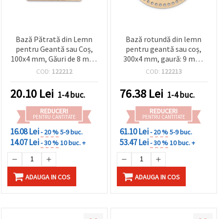
Bază Pătrată din Lemn
Bază rotundă din lemn
pentru Geantă sau Coș,
pentru geantă sau coș,
100x4 mm, Găuri de 8 mm,
300x4 mm, gaură: 9 mm,
Culoare Lemn Natural
culoare lemn natural
COD:
122212
COD:
122213
20.10
Lei
76.38
Lei
1-4 buc.
1-4 buc.
REDUCERI
REDUCERI
PENTRU CANTITATE
PENTRU CANTITATE
16.08 Lei
61.10 Lei
- 20 %
5-9 buc.
- 20 %
5-9 buc.
14.07 Lei
53.47 Lei
- 30 %
10 buc. +
- 30 %
10 buc. +
ADAUGA IN COS
ADAUGA IN COS