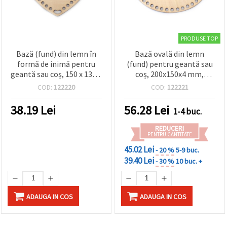
PRODUSE TOP
Bază (fund) din lemn în
Bază ovală din lemn
formă de inimă pentru
(fund) pentru geantă sau
geantă sau coș, 150 x 135 x
coș, 200x150x4 mm,
4 mm, gaură: 6 mm,
diametru orificii: 8 mm,
COD:
122220
COD:
122221
culoare lemn natural
culoare lemn natural
38.19
Lei
56.28
Lei
1-4 buc.
REDUCERI
PENTRU CANTITATE
45.02 Lei
- 20 %
5-9 buc.
39.40 Lei
- 30 %
10 buc. +
ADAUGA IN COS
ADAUGA IN COS