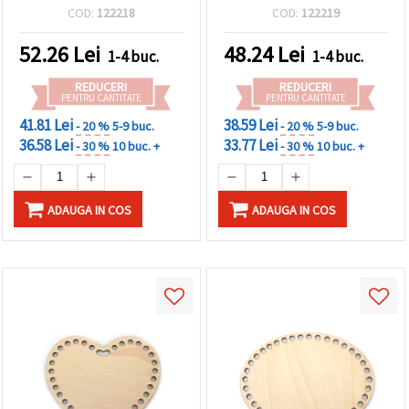
mm, găuri 8 mm, culoare
diametrul găurilor: 8 mm,
COD:
122218
COD:
122219
lemn natur
culoare lemn natural
52.26
Lei
48.24
Lei
1-4 buc.
1-4 buc.
REDUCERI
REDUCERI
PENTRU CANTITATE
PENTRU CANTITATE
41.81 Lei
38.59 Lei
- 20 %
5-9 buc.
- 20 %
5-9 buc.
36.58 Lei
33.77 Lei
- 30 %
10 buc. +
- 30 %
10 buc. +
ADAUGA IN COS
ADAUGA IN COS