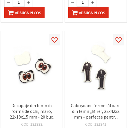
ADAUGA IN COS
ADAUGA IN COS
Decupaje din lemn în
Caboșoane fermecătoare
formă de ochi, maro,
din lemn „Mire”, 22x42x2
22x18x1.5 mm - 20 buc.
mm – perfecte pentru
proiecte de nuntă,
COD:
121332
COD:
121341