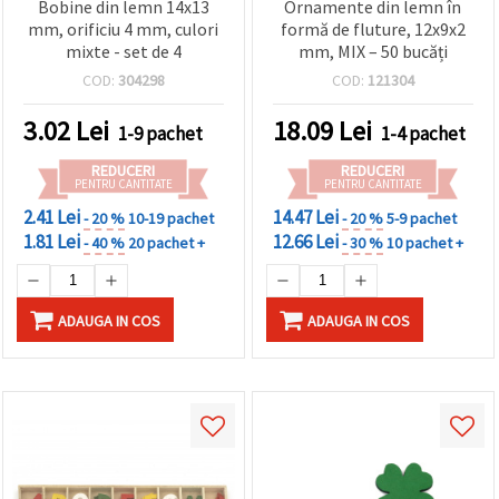
Bobine din lemn 14x13
Ornamente din lemn în
mm, orificiu 4 mm, culori
formă de fluture, 12x9x2
mixte - set de 4
mm, MIX – 50 bucăți
COD:
304298
COD:
121304
3.02
Lei
18.09
Lei
1-9 pachet
1-4 pachet
REDUCERI
REDUCERI
PENTRU CANTITATE
PENTRU CANTITATE
2.41 Lei
14.47 Lei
- 20 %
10-19 pachet
- 20 %
5-9 pachet
1.81 Lei
12.66 Lei
- 40 %
20 pachet +
- 30 %
10 pachet +
ADAUGA IN COS
ADAUGA IN COS