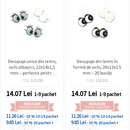
Decupaje unice din lemn,
Decupaje din lemn în
ochi albaștri, 22x14x1,5
formă de ochi, 20x13x1.5
mm – perfecte pentru
mm – 20 bucăți
lucru manual,
COD:
121330
COD:
121331
scrapbooking și proiecte
DIY, set de 20 bucăți
14.07
Lei
14.07
Lei
1-9 pachet
1-9 pachet
REDUCERI
REDUCERI
PENTRU CANTITATE
PENTRU CANTITATE
11.26 Lei
11.26 Lei
- 20 %
10-19 pachet
- 20 %
10-19 pachet
9.85 Lei
9.85 Lei
- 30 %
20 pachet +
- 30 %
20 pachet +