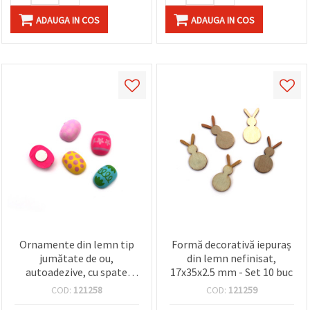
ADAUGA IN COS
ADAUGA IN COS
Ornamente din lemn tip
Formă decorativă iepuraș
jumătate de ou,
din lemn nefinisat,
autoadezive, cu spate
17x35x2.5 mm - Set 10 buc
plat, culori mixte,
COD:
121258
COD:
121259
17x23x10 mm –