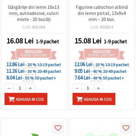
Gărgărițe din lemn 10x13
Figurine cabochon albină
mm, autoadezive, culori
din lemn pictat, 13x9x4
mixte - 20 bucăți
mm – 20 buc.
COD:
801264
COD:
802814
16.08
Lei
15.08
Lei
1-9 pachet
1-9 pachet
REDUCERI
REDUCERI
PENTRU CANTITATE
PENTRU CANTITATE
12.86 Lei
12.06 Lei
- 20 %
10-19 pachet
- 20 %
10-19 pachet
11.26 Lei
9.05 Lei
- 30 %
20-49 pachet
- 40 %
20-49 pachet
8.04 Lei
7.64 Lei
- 50 %
50 pachet +
- 49 %
50 pachet +
ADAUGA IN COS
ADAUGA IN COS