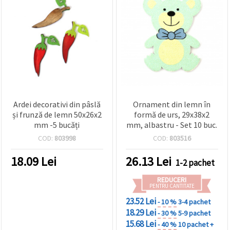
Ardei decorativi din pâslă
Ornament din lemn în
și frunză de lemn 50x26x2
formă de urs, 29x38x2
mm -5 bucăți
mm, albastru - Set 10 buc.
COD:
803998
COD:
803516
18.09
Lei
26.13
Lei
1-2 pachet
REDUCERI
PENTRU CANTITATE
23.52 Lei
- 10 %
3-4 pachet
18.29 Lei
- 30 %
5-9 pachet
15.68 Lei
- 40 %
10 pachet +