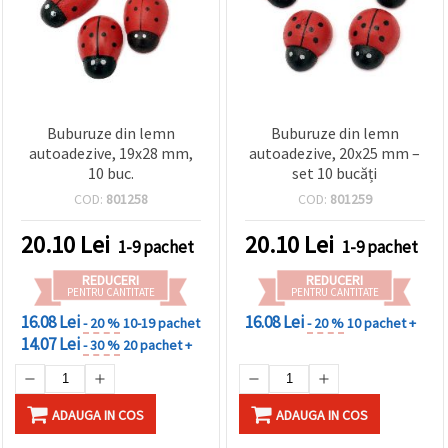
Buburuze din lemn
Buburuze din lemn
autoadezive, 19x28 mm,
autoadezive, 20x25 mm –
10 buc.
set 10 bucăți
COD:
801258
COD:
801259
20.10
Lei
20.10
Lei
1-9 pachet
1-9 pachet
REDUCERI
REDUCERI
PENTRU CANTITATE
PENTRU CANTITATE
16.08 Lei
16.08 Lei
- 20 %
10-19 pachet
- 20 %
10 pachet +
14.07 Lei
- 30 %
20 pachet +
ADAUGA IN COS
ADAUGA IN COS