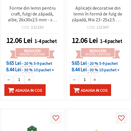
Forme din lemn pentru
Aplicații decorative din
craft, fulgi de zăpadă,
lemn în formă de fulg de
albe, 26x30x2.5 mm - set
zăpadă, Mix 23~25x2.5 mm
10 buc.
- 10 buc.
COD:
121230
COD:
121367
12.06
Lei
12.06
Lei
1-4 pachet
1-4 pachet
REDUCERI
REDUCERI
PENTRU CANTITATE
PENTRU CANTITATE
9.65 Lei
9.65 Lei
- 20 %
5-9 pachet
- 20 %
5-9 pachet
8.44 Lei
8.44 Lei
- 30 %
10 pachet +
- 30 %
10 pachet +
ADAUGA IN COS
ADAUGA IN COS