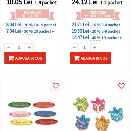
10.05
Lei
24.12
Lei
1-9 pachet
1-2 pachet
REDUCERI
REDUCERI
PENTRU CANTITATE
PENTRU CANTITATE
8.04 Lei
21.71 Lei
- 20 %
10-19 pachet
- 10 %
3-4 pachet
7.04 Lei
19.30 Lei
- 30 %
20 pachet +
- 20 %
5-9 pachet
14.47 Lei
- 40 %
10 pachet +
ADAUGA IN COS
ADAUGA IN COS