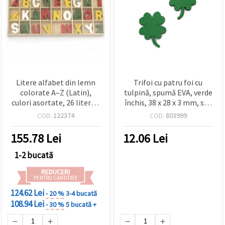
Litere alfabet din lemn
Trifoi cu patru foi cu
colorate A–Z (Latin),
tulpină, spumă EVA, verde
culori asortate, 26 litere x
închis, 38 x 28 x 3 mm, set
5 buc., pentru craft, DIY,
10 buc.
COD:
122374
COD:
803999
învățare și decor, în cutie
organizatoare 8,5 x 21 x
155.78
Lei
12.06
Lei
1,5 cm
1-2 bucată
REDUCERI
PENTRU CANTITATE
124.62 Lei
- 20 %
3-4 bucată
108.94 Lei
- 30 %
5 bucată +