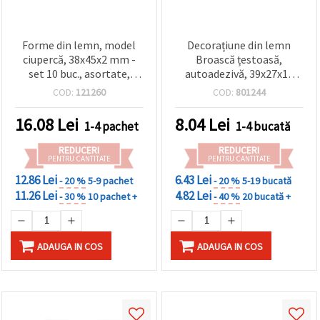
Forme din lemn, model
Decorațiune din lemn
ciupercă, 38x45x2 mm -
Broască țestoasă,
set 10 buc., asortate,
autoadezivă, 39x27x13
pentru hobby & craft
mm
COD:
121260
COD:
801244
16.08
Lei
8.04
Lei
1-4 pachet
1-4 bucată
REDUCERI
REDUCERI
PENTRU CANTITATE
PENTRU CANTITATE
12.86 Lei
6.43 Lei
- 20 %
5-9 pachet
- 20 %
5-19 bucată
11.26 Lei
4.82 Lei
- 30 %
10 pachet +
- 40 %
20 bucată +
ADAUGA IN COS
ADAUGA IN COS