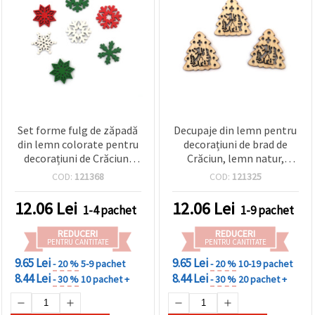
Set forme fulg de zăpadă
Decupaje din lemn pentru
din lemn colorate pentru
decorațiuni de brad de
decorațiuni de Crăciun,
Crăciun, lemn natur,
mix roșu/verde/alb, 23–25
28x30x2 mm - 10 buc.
COD:
121368
COD:
121325
x 2,5 mm, 10 buc
12.06
Lei
12.06
Lei
1-4 pachet
1-9 pachet
REDUCERI
REDUCERI
PENTRU CANTITATE
PENTRU CANTITATE
9.65 Lei
9.65 Lei
- 20 %
5-9 pachet
- 20 %
10-19 pachet
8.44 Lei
8.44 Lei
- 30 %
10 pachet +
- 30 %
20 pachet +