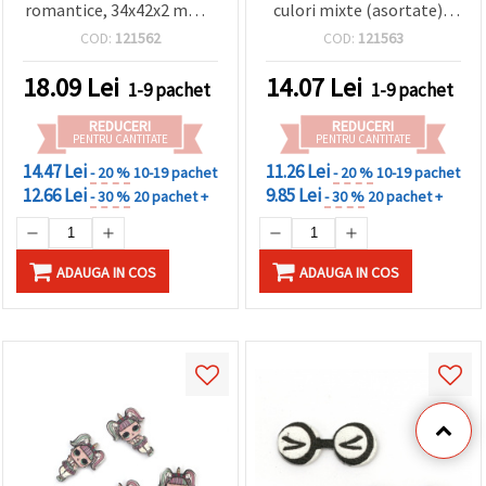
romantice, 34x42x2 mm –
culori mixte (asortate) -
perfecte pentru crafturi
10 bucăți
COD:
121562
COD:
121563
de nuntă, scrapbooking și
decorațiuni, set 10 buc
18.09
Lei
14.07
Lei
1-9 pachet
1-9 pachet
REDUCERI
REDUCERI
PENTRU CANTITATE
PENTRU CANTITATE
14.47 Lei
11.26 Lei
- 20 %
10-19 pachet
- 20 %
10-19 pachet
12.66 Lei
9.85 Lei
- 30 %
20 pachet +
- 30 %
20 pachet +
ADAUGA IN COS
ADAUGA IN COS