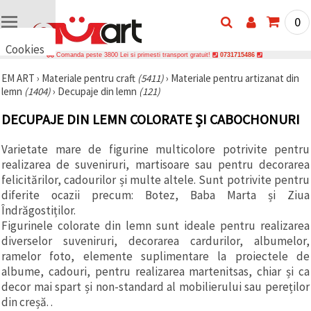
0
Cookies
Comanda peste 3800 Lei si primesti transport gratuit!
0731715486
🍪 Bună,
EM ART
›
Materiale pentru craft
(5411)
›
Materiale pentru artizanat din
vrem să vă
lemn
(1404)
›
Decupaje din lemn
(121)
oferim
câteva
cookie -uri.
DECUPAJE DIN LEMN COLORATE ȘI CABOCHONURI
Cu toate
acestea, ele
sunt diferite
Varietate mare de figurine multicolore potrivite pentru
de cele pe
realizarea de suveniruri, martisoare sau pentru decorarea
care le
felicitărilor, cadourilor și multe altele. Sunt potrivite pentru
cunoașteți,
suntem
diferite ocazii precum: Botez, Baba Marta și Ziua
siguri că
Îndrăgostiților.
veți avea
Figurinele colorate din lemn sunt ideale pentru realizarea
cea mai
tare
diverselor suveniruri, decorarea cardurilor, albumelor,
experiență
ramelor foto, elemente suplimentare la proiectele de
aici,
amintindu-
albume, cadouri, pentru realizarea martenitsas, chiar și ca
vă de
decor mai spart și non-standard al mobilierului sau pereților
preferințele
din creșă. .
și re-