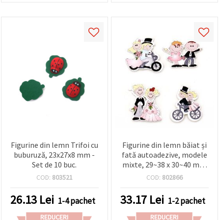
Figurine din lemn Trifoi cu
Figurine din lemn băiat și
buburuză, 23x27x8 mm -
fată autoadezive, modele
Set de 10 buc.
mixte, 29~38 x 30~40 mm
- set de 10 buc.
COD:
803521
COD:
802866
26.13
Lei
33.17
Lei
1-4 pachet
1-2 pachet
REDUCERI
REDUCERI