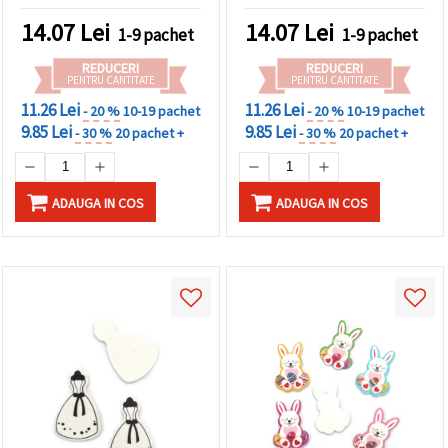
scrapbooking și
decorațiuni, set 10 buc.
14.07
Lei
14.07
Lei
1-9 pachet
1-9 pachet
REDUCERI
REDUCERI
PENTRU CANTITATE
PENTRU CANTITATE
11.26 Lei
11.26 Lei
- 20 %
10-19 pachet
- 20 %
10-19 pachet
9.85 Lei
9.85 Lei
- 30 %
20 pachet +
- 30 %
20 pachet +
ADAUGA IN COS
ADAUGA IN COS