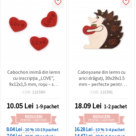
Cabochon inimă din lemn
Caboșoane din lemn cu
cu inscripția „LOVE”,
arici drăguți, 30x29x1.5
9x12x1,5 mm, roșu – set
mm – perfecte pentru
10 bucăți
hobby creativ,
COD:
121560
COD:
121561
scrapbooking și
decorațiuni DIY, set de 10
10.05
Lei
18.09
Lei
1-9 pachet
1-2 pachet
buc.
REDUCERI
REDUCERI
PENTRU CANTITATE
PENTRU CANTITATE
8.04 Lei
16.28 Lei
- 20 %
10-19 pachet
- 10 %
3-4 pachet
7.04 Lei
14.47 Lei