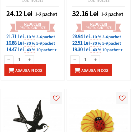
COD:
803517
COD:
803518
set 10 buc.
24.12
Lei
32.16
Lei
1-2 pachet
1-2 pachet
REDUCERI
REDUCERI
PENTRU CANTITATE
PENTRU CANTITATE
21.71 Lei
28.94 Lei
- 10 %
3-4 pachet
- 10 %
3-4 pachet
16.88 Lei
22.51 Lei
- 30 %
5-9 pachet
- 30 %
5-9 pachet
14.47 Lei
19.30 Lei
- 40 %
10 pachet +
- 40 %
10 pachet +
ADAUGA IN COS
ADAUGA IN COS