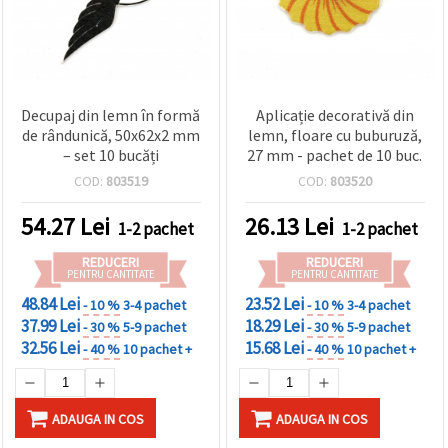
Decupaj din lemn în formă
Aplicație decorativă din
de rândunică, 50x62x2 mm
lemn, floare cu buburuză,
– set 10 bucăți
27 mm - pachet de 10 buc.
COD:
803519
COD:
803520
54.27
Lei
26.13
Lei
1-2 pachet
1-2 pachet
REDUCERI
REDUCERI
PENTRU CANTITATE
PENTRU CANTITATE
48.84 Lei
23.52 Lei
- 10 %
3-4 pachet
- 10 %
3-4 pachet
37.99 Lei
18.29 Lei
- 30 %
5-9 pachet
- 30 %
5-9 pachet
32.56 Lei
15.68 Lei
- 40 %
10 pachet +
- 40 %
10 pachet +
ADAUGA IN COS
ADAUGA IN COS