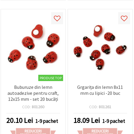
PRODUSE TOP
Buburuze din lemn
Grgarița din lemn 8x11
autoadezive pentru craft,
mm cu lipici -20 buc
12x15 mm - set 20 bucăți
COD:
801260
COD:
801261
20.10
Lei
18.09
Lei
1-9 pachet
1-9 pachet
REDUCERI
REDUCERI