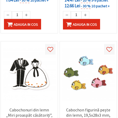
- 30 %
20 pachet +
- 20 %
5-9 pachet
12.66 Lei
- 30 %
10 pachet +
ADAUGA IN COS
ADAUGA IN COS
Cabochonuri din lemn
Cabochon figurină pește
„Miri proaspăt căsătoriți”,
din lemn, 19,5x28x3 mm,