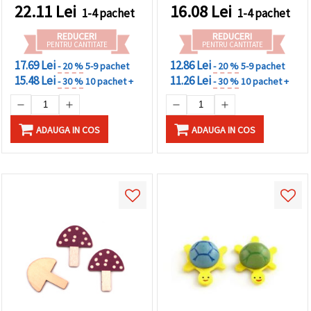
decorațiuni DIY de Paște
22.11
Lei
16.08
Lei
1-4 pachet
1-4 pachet
pentru scrapbooking și
cardmaking, set 10 bucăți
REDUCERI
REDUCERI
PENTRU CANTITATE
PENTRU CANTITATE
17.69 Lei
12.86 Lei
- 20 %
5-9 pachet
- 20 %
5-9 pachet
15.48 Lei
11.26 Lei
- 30 %
10 pachet +
- 30 %
10 pachet +
ADAUGA IN COS
ADAUGA IN COS