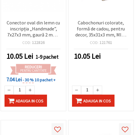
Conector oval din lemn cu
Cabochonuri colorate,
inscripția „Handmade”,
formă de cadou, pentru
7x27x3 mm, gaură 2 mm -
decor, 35x31x3 mm, MIX -
10 bucăți
10 bucăți
COD:
122826
COD:
121761
10.05
Lei
10.05
Lei
1-9 pachet
REDUCERI
PENTRU CANTITATE
7.04 Lei
- 30 %
10 pachet +
ADAUGA IN COS
ADAUGA IN COS