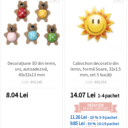
Decorațiune 3D din lemn,
Cabochon decorativ din
urs, autoadezivă,
lemn, formă Soare, 32x1.5
43x32x13 mm
mm, set 5 bucăți
COD:
801245
COD:
801254
8.04
Lei
14.07
Lei
1-4 pachet
REDUCERI
PENTRU CANTITATE
11.26 Lei
- 20 %
5-9 pachet
9.85 Lei
- 30 %
10-19 pachet