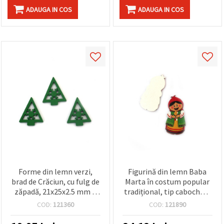
ADAUGA IN COS
ADAUGA IN COS
Forme din lemn verzi,
Figurină din lemn Baba
brad de Crăciun, cu fulg de
Marta în costum popular
zăpadă, 21x25x2.5 mm –
tradițional, tip cabochon,
Set de 10 piese decorative
22x42x2 mm – set 10
COD:
121360
COD:
121890
pentru hobby creativ,
bucăți, pentru hobby și
bricolaj și proiecte DIY
handmade