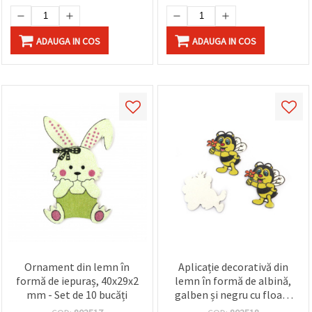
ADAUGA IN COS
ADAUGA IN COS
Ornament din lemn în
Aplicație decorativă din
formă de iepuraș, 40x29x2
lemn în formă de albină,
mm - Set de 10 bucăți
galben și negru cu floare
portocalie, 36x41x2 mm -