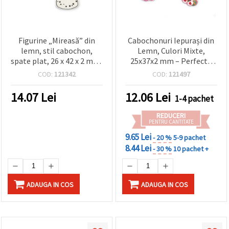
Figurine „Mireasă” din
Cabochonuri Iepurași din
lemn, stil cabochon,
Lemn, Culori Mixte,
spate plat, 26 x 42 x 2 mm,
25x37x2 mm – Perfecte
set 10 buc., pentru
pentru Craft,
COD:
121342
COD:
121497
decorațiuni de nuntă,
Scrapbooking și DIY
scrapbooking și decupaj
Festiv, Set 10 buc.
14.07
Lei
12.06
Lei
1-4 pachet
REDUCERI
PENTRU CANTITATE
9.65 Lei
- 20 %
5-9 pachet
8.44 Lei
- 30 %
10 pachet +
ADAUGA IN COS
ADAUGA IN COS