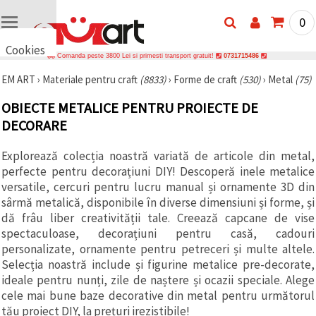
0
Cookies
Comanda peste 3800 Lei si primesti transport gratuit!
0731715486
🍪 Bună,
EM ART
›
Materiale pentru craft
(8833)
›
Forme de craft
(530)
›
Metal
(75)
vrem să vă
oferim
câteva
OBIECTE METALICE PENTRU PROIECTE DE
cookie -uri.
DECORARE
Cu toate
acestea, ele
sunt diferite
Explorează colecția noastră variată de articole din metal,
de cele pe
perfecte pentru decorațiuni DIY! Descoperă inele metalice
care le
cunoașteți,
versatile, cercuri pentru lucru manual și ornamente 3D din
suntem
sârmă metalică, disponibile în diverse dimensiuni și forme, și
siguri că
dă frâu liber creativității tale. Creează capcane de vise
veți avea
cea mai
spectaculoase, decorațiuni pentru casă, cadouri
tare
personalizate, ornamente pentru petreceri și multe altele.
experiență
aici,
Selecția noastră include și figurine metalice pre-decorate,
amintindu-
ideale pentru nunți, zile de naștere și ocazii speciale. Alege
vă de
cele mai bune baze decorative din metal pentru următorul
preferințele
și re-
tău proiect DIY, la prețuri irezistibile!