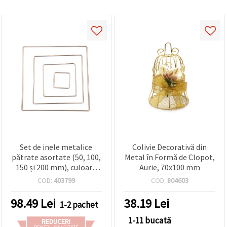
Set de inele metalice
Colivie Decorativă din
pătrate asortate (50, 100,
Metal în Formă de Clopot,
150 și 200 mm), culoare
Aurie, 70x100 mm
argintie – pentru hobby,
COD:
403799
COD:
804603
craft și DIY
98.49
Lei
38.19
Lei
1-2 pachet
1-11 bucată
REDUCERI