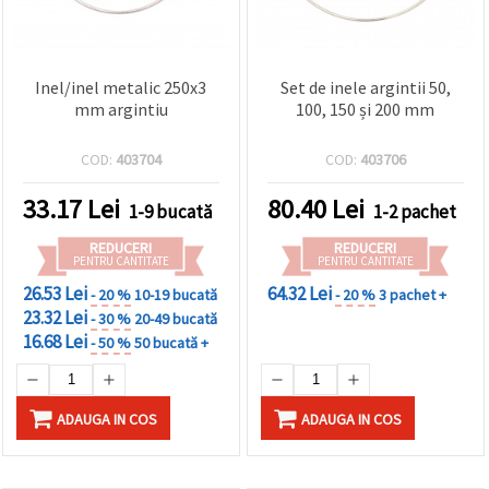
Inel/inel metalic 250x3
Set de inele argintii 50,
mm argintiu
100, 150 și 200 mm
COD:
403704
COD:
403706
33.17
Lei
80.40
Lei
1-9 bucată
1-2 pachet
REDUCERI
REDUCERI
PENTRU CANTITATE
PENTRU CANTITATE
26.53 Lei
64.32 Lei
- 20 %
10-19 bucată
- 20 %
3 pachet +
23.32 Lei
- 30 %
20-49 bucată
16.68 Lei
- 50 %
50 bucată +
ADAUGA IN COS
ADAUGA IN COS