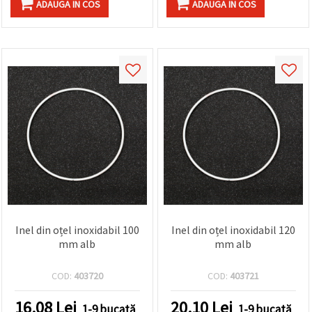
ADAUGA IN COS
ADAUGA IN COS
Inel din oțel inoxidabil 100
Inel din oțel inoxidabil 120
mm alb
mm alb
COD:
403720
COD:
403721
16.08
Lei
20.10
Lei
1-9 bucată
1-9 bucată