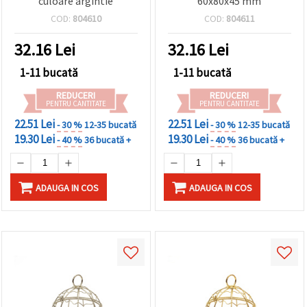
culoare argintie
60x80x45 mm
COD:
804610
COD:
804611
32.16
Lei
32.16
Lei
1-11 bucată
1-11 bucată
REDUCERI
REDUCERI
PENTRU CANTITATE
PENTRU CANTITATE
22.51 Lei
22.51 Lei
- 30 %
12-35 bucată
- 30 %
12-35 bucată
19.30 Lei
19.30 Lei
- 40 %
36 bucată +
- 40 %
36 bucată +
ADAUGA IN COS
ADAUGA IN COS