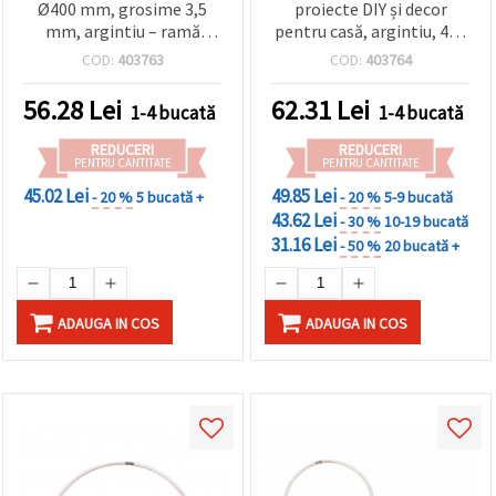
Ø400 mm, grosime 3,5
proiecte DIY și decor
mm, argintiu – ramă
pentru casă, argintiu, 450
rotundă pentru macrame,
x 3.5 mm
COD:
403763
COD:
403764
dreamcatcher (prinzător
de vise), coronițe și
56.28
Lei
62.31
Lei
1-4 bucată
1-4 bucată
proiecte DIY
REDUCERI
REDUCERI
PENTRU CANTITATE
PENTRU CANTITATE
45.02 Lei
49.85 Lei
- 20 %
5 bucată +
- 20 %
5-9 bucată
43.62 Lei
- 30 %
10-19 bucată
31.16 Lei
- 50 %
20 bucată +
ADAUGA IN COS
ADAUGA IN COS