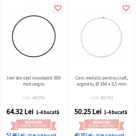
Inel din oțel inoxidabil 300
Cerc metalic pentru craft,
mm negru
argintiu, Ø 350 x 3,5 mm
COD:
403731
COD:
403753
64.32
Lei
50.25
Lei
1-4 bucată
1-4 bucată
REDUCERI
REDUCERI
PENTRU CANTITATE
PENTRU CANTITATE
51.46 Lei
40.20 Lei
- 20 %
5-9 bucată
- 20 %
5-9 bucată