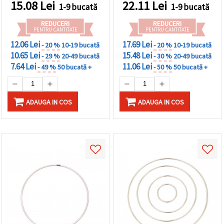
15.08
Lei
22.11
Lei
1-9 bucată
1-9 bucată
REDUCERI
REDUCERI
PENTRU CANTITATE
PENTRU CANTITATE
12.06 Lei
17.69 Lei
- 20 %
10-19 bucată
- 20 %
10-19 bucată
10.65 Lei
15.48 Lei
- 29 %
20-49 bucată
- 30 %
20-49 bucată
7.64 Lei
11.06 Lei
- 49 %
50 bucată +
- 50 %
50 bucată +
ADAUGA IN COS
ADAUGA IN COS