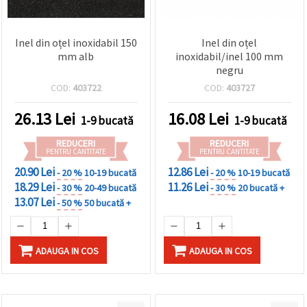
Inel din oțel inoxidabil 150
Inel din oțel
mm alb
inoxidabil/inel 100 mm
negru
COD:
403722
COD:
403727
26.13
Lei
16.08
Lei
1-9 bucată
1-9 bucată
REDUCERI
REDUCERI
PENTRU CANTITATE
PENTRU CANTITATE
20.90 Lei
12.86 Lei
- 20 %
10-19 bucată
- 20 %
10-19 bucată
18.29 Lei
11.26 Lei
- 30 %
20-49 bucată
- 30 %
20 bucată +
13.07 Lei
- 50 %
50 bucată +
ADAUGA IN COS
ADAUGA IN COS