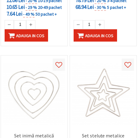
12.06 Lei
78.79 Lei
- 20 %
10-19 pachet
- 20 %
3-4 pachet
10.65 Lei
68.94 Lei
- 29 %
20-49 pachet
- 30 %
5 pachet +
7.64 Lei
- 49 %
50 pachet +
ADAUGA IN COS
ADAUGA IN COS
Set inimă metalică
Set steluțe metalice