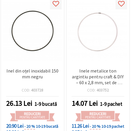
Inel din oțel inoxidabil 150
Inele metalice ton
mm negru
argintiu pentru craft & DIY
– 60 x 2,8 mm, set de 4
bucăți pentru proiecte
COD:
403728
COD:
403752
creative și decorațiuni
26.13
Lei
14.07
Lei
1-9 bucată
1-9 pachet
REDUCERI
REDUCERI
PENTRU CANTITATE
PENTRU CANTITATE
20.90 Lei
11.26 Lei
- 20 %
10-19 bucată
- 20 %
10-19 pachet