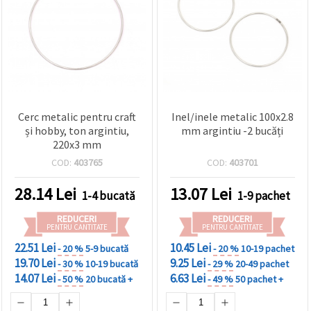
Cerc metalic pentru craft
Inel/inele metalic 100x2.8
și hobby, ton argintiu,
mm argintiu -2 bucăți
220x3 mm
COD:
403765
COD:
403701
28.14
Lei
13.07
Lei
1-4 bucată
1-9 pachet
REDUCERI
REDUCERI
PENTRU CANTITATE
PENTRU CANTITATE
22.51 Lei
10.45 Lei
- 20 %
5-9 bucată
- 20 %
10-19 pachet
19.70 Lei
9.25 Lei
- 30 %
10-19 bucată
- 29 %
20-49 pachet
14.07 Lei
6.63 Lei
- 50 %
20 bucată +
- 49 %
50 pachet +