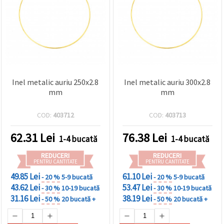
Inel metalic auriu 250x2.8
Inel metalic auriu 300x2.8
mm
mm
COD:
403712
COD:
403713
62.31
Lei
76.38
Lei
1-4 bucată
1-4 bucată
REDUCERI
REDUCERI
PENTRU CANTITATE
PENTRU CANTITATE
49.85 Lei
61.10 Lei
- 20 %
5-9 bucată
- 20 %
5-9 bucată
43.62 Lei
53.47 Lei
- 30 %
10-19 bucată
- 30 %
10-19 bucată
31.16 Lei
38.19 Lei
- 50 %
20 bucată +
- 50 %
20 bucată +