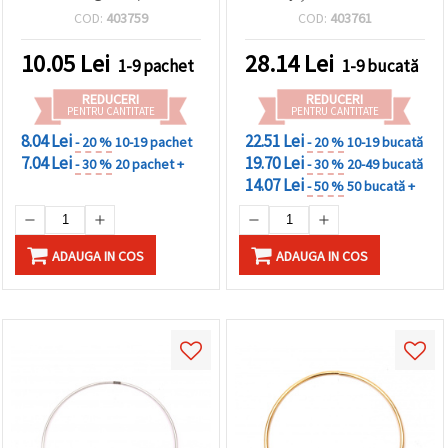
mm / set de 5 bucăți
ideal pentru decor creativ
COD:
403759
COD:
403761
și proiecte DIY
10.05
Lei
28.14
Lei
1-9 pachet
1-9 bucată
REDUCERI
REDUCERI
PENTRU CANTITATE
PENTRU CANTITATE
8.04 Lei
22.51 Lei
- 20 %
10-19 pachet
- 20 %
10-19 bucată
7.04 Lei
19.70 Lei
- 30 %
20 pachet +
- 30 %
20-49 bucată
14.07 Lei
- 50 %
50 bucată +
ADAUGA IN COS
ADAUGA IN COS