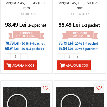
argintie 45, 95, 145 și 195
argintii 45, 100, 150 și 200
mm
mm
COD:
403716
COD:
403717
98.49
Lei
98.49
Lei
1-2 pachet
1-2 pachet
REDUCERI
REDUCERI
PENTRU CANTITATE
PENTRU CANTITATE
78.79 Lei
78.79 Lei
- 20 %
3-4 pachet
- 20 %
3-4 pachet
68.94 Lei
68.94 Lei
- 30 %
5 pachet +
- 30 %
5 pachet +
ADAUGA IN COS
ADAUGA IN COS