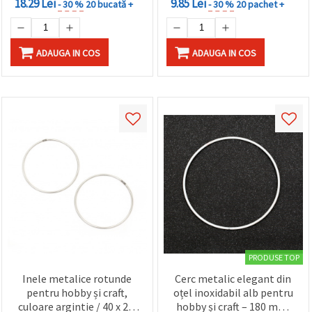
18.29 Lei
9.85 Lei
- 30 %
20 bucată +
- 30 %
20 pachet +
ADAUGA IN COS
ADAUGA IN COS
PRODUSE TOP
Inele metalice rotunde
Cerc metalic elegant din
pentru hobby și craft,
oțel inoxidabil alb pentru
culoare argintie / 40 x 2,8
hobby și craft – 180 mm,