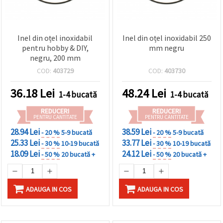
Inel din oțel inoxidabil
Inel din oțel inoxidabil 250
pentru hobby & DIY,
mm negru
negru, 200 mm
COD:
403729
COD:
403730
36.18
Lei
48.24
Lei
1-4 bucată
1-4 bucată
REDUCERI
REDUCERI
PENTRU CANTITATE
PENTRU CANTITATE
28.94 Lei
38.59 Lei
- 20 %
5-9 bucată
- 20 %
5-9 bucată
25.33 Lei
33.77 Lei
- 30 %
10-19 bucată
- 30 %
10-19 bucată
18.09 Lei
24.12 Lei
- 50 %
20 bucată +
- 50 %
20 bucată +
ADAUGA IN COS
ADAUGA IN COS