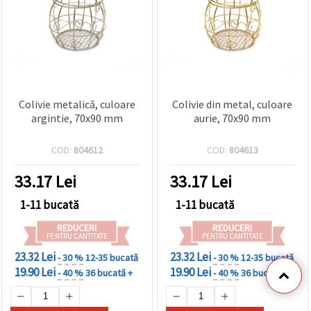
Colivie metalică, culoare
Colivie din metal, culoare
argintie, 70x90 mm
aurie, 70x90 mm
COD:
804612
COD:
804613
33.17
Lei
33.17
Lei
1-11 bucată
1-11 bucată
REDUCERI
REDUCERI
PENTRU CANTITATE
PENTRU CANTITATE
23.32 Lei
23.32 Lei
- 30 %
12-35 bucată
- 30 %
12-35 bucată
19.90 Lei
19.90 Lei
- 40 %
36 bucată +
- 40 %
36 bucată +