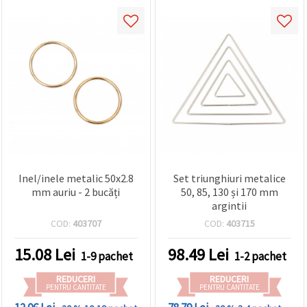
Inel/inele metalic 50x2.8
Set triunghiuri metalice
mm auriu - 2 bucăți
50, 85, 130 și 170 mm
argintii
COD:
403707
COD:
403715
15.08
Lei
98.49
Lei
1-9 pachet
1-2 pachet
REDUCERI
REDUCERI
PENTRU CANTITATE
PENTRU CANTITATE