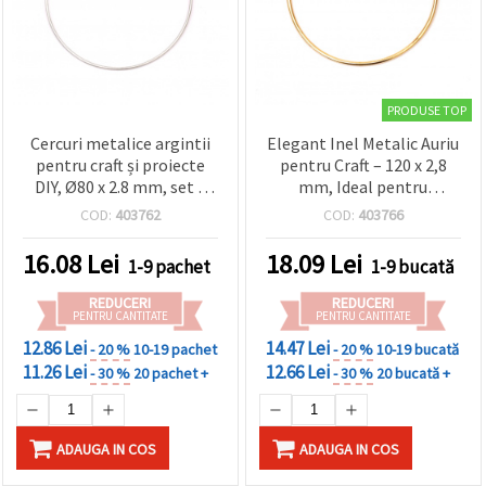
PRODUSE TOP
Cercuri metalice argintii
Elegant Inel Metalic Auriu
pentru craft și proiecte
pentru Craft – 120 x 2,8
DIY, Ø80 x 2.8 mm, set 4
mm, Ideal pentru
buc.
Proiecte Creative și Decor
COD:
403762
COD:
403766
16.08
Lei
18.09
Lei
1-9 pachet
1-9 bucată
REDUCERI
REDUCERI
PENTRU CANTITATE
PENTRU CANTITATE
12.86 Lei
14.47 Lei
- 20 %
10-19 pachet
- 20 %
10-19 bucată
11.26 Lei
12.66 Lei
- 30 %
20 pachet +
- 30 %
20 bucată +
ADAUGA IN COS
ADAUGA IN COS