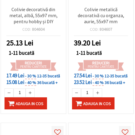
Colivie decorativă din
Colivie metalică
metal, albă, 55x97 mm,
decorativă cu organza,
pentru hobby și DIY
aurie, 55x97 mm
COD:
804604
COD:
804607
25.13
Lei
39.20
Lei
1-11 bucată
1-11 bucată
REDUCERI
REDUCERI
PENTRU CANTITATE
PENTRU CANTITATE
17.49 Lei
27.54 Lei
- 30 %
12-35 bucată
- 30 %
12-35 bucată
15.08 Lei
23.52 Lei
- 40 %
36 bucată +
- 40 %
36 bucată +
ADAUGA IN COS
ADAUGA IN COS