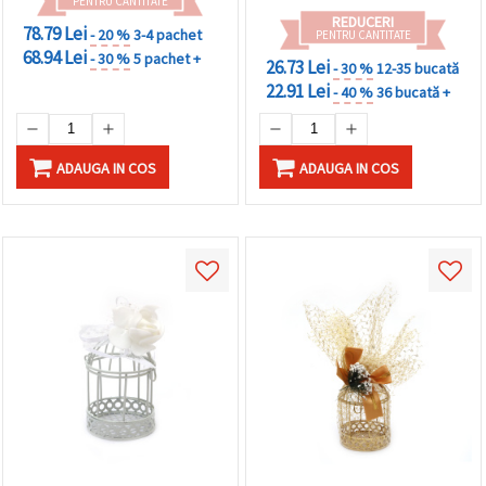
PENTRU CANTITATE
REDUCERI
78.79 Lei
- 20 %
3-4 pachet
PENTRU CANTITATE
68.94 Lei
- 30 %
5 pachet +
26.73 Lei
- 30 %
12-35 bucată
22.91 Lei
- 40 %
36 bucată +
ADAUGA IN COS
ADAUGA IN COS