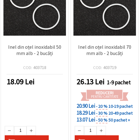
Inel din oțel inoxidabil 50
Inel din oțel inoxidabil 70
mm alb - 2 bucăți
mm alb - 2 bucăți
COD:
403718
COD:
403719
18.09
Lei
26.13
Lei
1-9 pachet
REDUCERI
PENTRU CANTITATE
20.90 Lei
- 20 %
10-19 pachet
18.29 Lei
- 30 %
20-49 pachet
13.07 Lei
- 50 %
50 pachet +