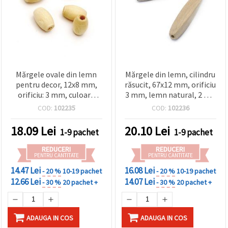
Mărgele ovale din lemn
Mărgele din lemn, cilindru
pentru decor, 12x8 mm,
răsucit, 67x12 mm, orificiu
orificiu: 3 mm, culoare
3 mm, lemn natural, 2 buc
lemn natur – 20 bucăți
— pentru bijuterii,
COD:
102235
COD:
102236
macrame și decor
18.09
Lei
20.10
Lei
1-9 pachet
1-9 pachet
REDUCERI
REDUCERI
PENTRU CANTITATE
PENTRU CANTITATE
14.47 Lei
16.08 Lei
- 20 %
10-19 pachet
- 20 %
10-19 pachet
12.66 Lei
14.07 Lei
- 30 %
20 pachet +
- 30 %
20 pachet +
ADAUGA IN COS
ADAUGA IN COS