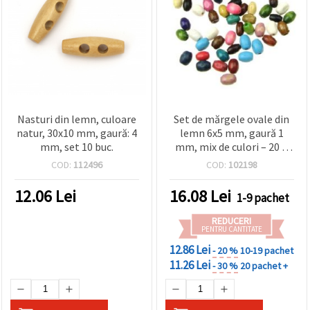
Nasturi din lemn, culoare
Set de mărgele ovale din
natur, 30x10 mm, gaură: 4
lemn 6x5 mm, gaură 1
mm, set 10 buc.
mm, mix de culori – 20 g
(~400 buc.), pentru înșirat
COD:
112496
COD:
102198
și bijuterii DIY, brățări,
coliere și decorațiuni
12.06
Lei
16.08
Lei
1-9 pachet
REDUCERI
PENTRU CANTITATE
12.86 Lei
- 20 %
10-19 pachet
11.26 Lei
- 30 %
20 pachet +