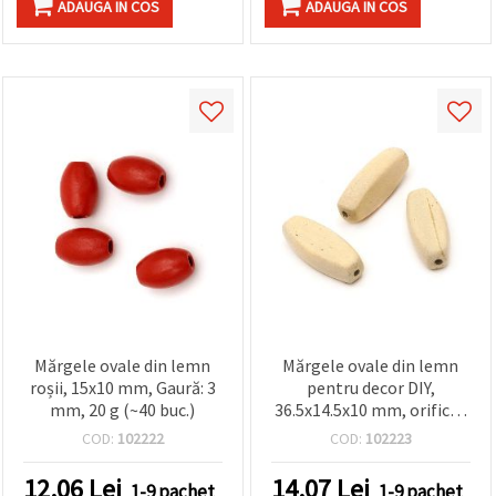
ADAUGA IN COS
ADAUGA IN COS
Mărgele ovale din lemn
Mărgele ovale din lemn
roșii, 15x10 mm, Gaură: 3
pentru decor DIY,
mm, 20 g (~40 buc.)
36.5x14.5x10 mm, orificiu:
4 mm, culori mixte - 2
COD:
102222
COD:
102223
bucăți
12.06
Lei
14.07
Lei
1-9 pachet
1-9 pachet