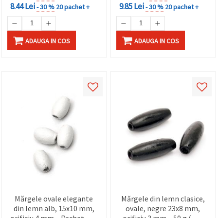
8.44 Lei
9.85 Lei
- 30 %
20 pachet +
- 30 %
20 pachet +
ADAUGA IN COS
ADAUGA IN COS
Mărgele ovale elegante
Mărgele din lemn clasice,
din lemn alb, 15x10 mm,
ovale, negre 23x8 mm,
orificiu 4 mm – Pachet ~35
orificiu 3 mm – 50 g (~90