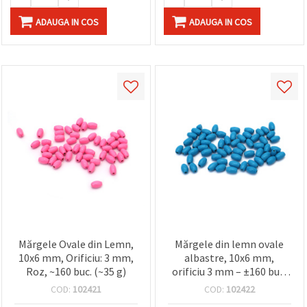
ADAUGA IN COS
ADAUGA IN COS
Mărgele Ovale din Lemn,
Mărgele din lemn ovale
10x6 mm, Orificiu: 3 mm,
albastre, 10x6 mm,
Roz, ~160 buc. (~35 g)
orificiu 3 mm – ±160 buc.
(~35 g)
COD:
102421
COD:
102422