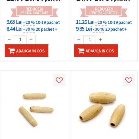
REDUCERI
REDUCERI
PENTRU CANTITATE
PENTRU CANTITATE
9.65 Lei
11.26 Lei
- 20 %
10-19 pachet
- 20 %
10-19 pachet
8.44 Lei
9.85 Lei
- 30 %
20 pachet +
- 30 %
20 pachet +
ADAUGA IN COS
ADAUGA IN COS