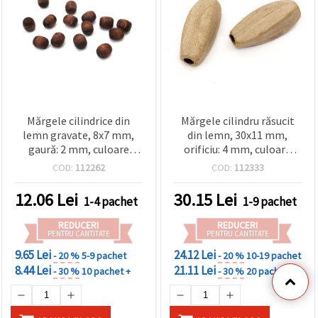
Mărgele cilindrice din
Mărgele cilindru răsucit
lemn gravate, 8x7 mm,
din lemn, 30x11 mm,
gaură: 2 mm, culoare
orificiu: 4 mm, culoare
maro - 20 bucăți
lemn natural – 10 bucăți
COD:
112262
COD:
112333
12.06
Lei
30.15
Lei
1-4 pachet
1-9 pachet
REDUCERI
REDUCERI
PENTRU CANTITATE
PENTRU CANTITATE
9.65 Lei
24.12 Lei
- 20 %
5-9 pachet
- 20 %
10-19 pachet
8.44 Lei
21.11 Lei
- 30 %
10 pachet +
- 30 %
20 pachet +