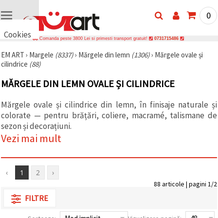
0
Cookies
Comanda peste 3800 Lei si primesti transport gratuit!
0731715486
🍪 Bună,
EM ART
›
Margele
(8337)
›
Mărgele din lemn
(1306)
›
Mărgele ovale și
vrem să vă
cilindrice
(88)
oferim
câteva
cookie -uri.
MĂRGELE DIN LEMN OVALE ȘI CILINDRICE
Cu toate
acestea, ele
sunt diferite
Mărgele ovale și cilindrice din lemn, în finisaje naturale și
de cele pe
colorate — pentru brățări, coliere, macramé, talismane de
care le
sezon și decorațiuni.
cunoașteți,
suntem
Vezi mai mult
siguri că
veți avea
cea mai
tare
‹
1
2
›
experiență
aici,
88 articole | pagini 1/2
amintindu-
vă de
FILTRE
preferințele
și re-