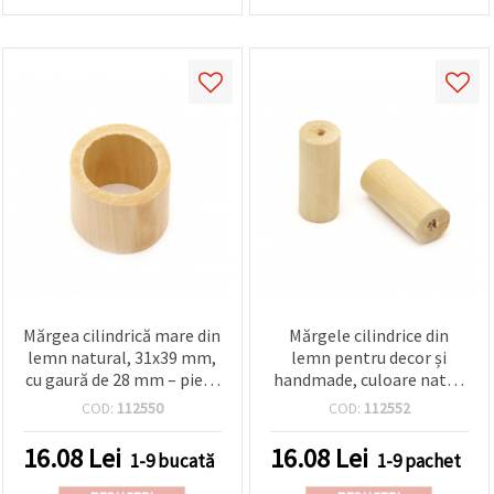
Mărgea cilindrică mare din
Mărgele cilindrice din
lemn natural, 31x39 mm,
lemn pentru decor și
cu gaură de 28 mm – piesă
handmade, culoare natur,
decorativă perfectă
35x15 mm, gaură 5 mm –
COD:
112550
COD:
112552
pentru proiecte creative
set 5 bucăți
DIY, handmade și hobby
16.08
Lei
16.08
Lei
1-9 bucată
1-9 pachet
craft