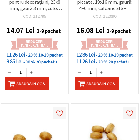
pentru decorațiuni, 23x8
pictate, 19x16 mm, gaură:
mm, gaură 3 mm, culori
4–6 mm, culoare: alb – 5
mixte - 20 g (~40 buc.)
bucăți
COD:
112785
COD:
122090
14.07
Lei
16.08
Lei
1-9 pachet
1-9 pachet
REDUCERI
REDUCERI
PENTRU CANTITATE
PENTRU CANTITATE
11.26 Lei
12.86 Lei
- 20 %
10-19 pachet
- 20 %
10-19 pachet
9.85 Lei
11.26 Lei
- 30 %
20 pachet +
- 30 %
20 pachet +
ADAUGA IN COS
ADAUGA IN COS