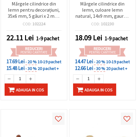
Mărgele cilindrice din
Mărgele cilindrice din
lemn pentru decorațiuni,
lemn, culoare lemn
35x6 mm, 5 găuri x 2 mm,
natural, 14x9 mm, gaură 4
culoare lemn natural –
mm - set 20 bucăți
COD:
102224
COD:
102230
set 10 bucăți
22.11
Lei
18.09
Lei
1-9 pachet
1-9 pachet
REDUCERI
REDUCERI
PENTRU CANTITATE
PENTRU CANTITATE
17.69 Lei
14.47 Lei
- 20 %
10-19 pachet
- 20 %
10-19 pachet
15.48 Lei
12.66 Lei
- 30 %
20 pachet +
- 30 %
20 pachet +
ADAUGA IN COS
ADAUGA IN COS