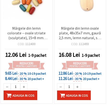
Mărgele din lemn
Mărgele din lemn ovale
colorate – ovale striate
plate, 48x35x7 mm, gaură
(sculptate), 15×8 mm,
2,5 mm, lemn natural, set
gaură 3 mm, culori
2 buc – pentru bijuterii
COD:
112400
COD:
112493
asortate, 20 g (aprox. 60
handmade, brățări,
buc.), pentru bijuterii,
coliere, macrame și
12.06
Lei
16.08
Lei
1-9 pachet
1-9 pachet
brățări, coliere, macramé
decorațiuni
și decorațiuni hobby și DIY
REDUCERI
REDUCERI
PENTRU CANTITATE
PENTRU CANTITATE
9.65 Lei
12.86 Lei
- 20 %
10-19 pachet
- 20 %
10-19 pachet
8.44 Lei
11.26 Lei
- 30 %
20 pachet +
- 30 %
20 pachet +
ADAUGA IN COS
ADAUGA IN COS