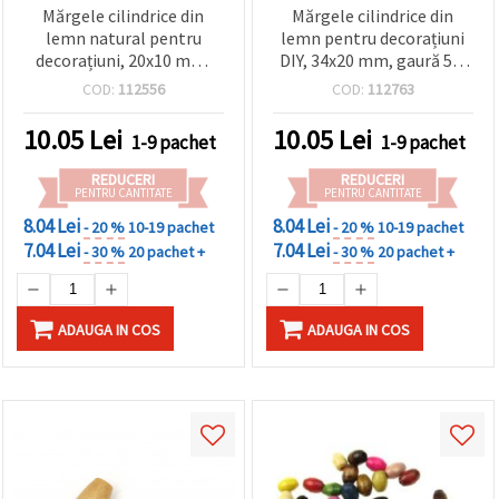
Mărgele cilindrice din
Mărgele cilindrice din
lemn natural pentru
lemn pentru decorațiuni
decorațiuni, 20x10 mm,
DIY, 34x20 mm, gaură 5,5
Orificiu: 4 mm, Culoare
mm, culoare lemn natural
COD:
112556
COD:
112763
lemn – 10 bucăți
- 2 bucăți
10.05
Lei
10.05
Lei
1-9 pachet
1-9 pachet
REDUCERI
REDUCERI
PENTRU CANTITATE
PENTRU CANTITATE
8.04 Lei
8.04 Lei
- 20 %
10-19 pachet
- 20 %
10-19 pachet
7.04 Lei
7.04 Lei
- 30 %
20 pachet +
- 30 %
20 pachet +
ADAUGA IN COS
ADAUGA IN COS