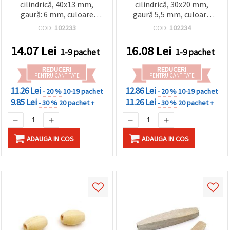
cilindrică, 40x13 mm,
cilindrică, 30x20 mm,
gaură: 6 mm, culoare
gaură 5,5 mm, culoare
lemn natural - 5 bucăți
lemn natural – set 4
COD:
102233
COD:
102234
bucăți
14.07
Lei
16.08
Lei
1-9 pachet
1-9 pachet
REDUCERI
REDUCERI
PENTRU CANTITATE
PENTRU CANTITATE
11.26 Lei
12.86 Lei
- 20 %
10-19 pachet
- 20 %
10-19 pachet
9.85 Lei
11.26 Lei
- 30 %
20 pachet +
- 30 %
20 pachet +
ADAUGA IN COS
ADAUGA IN COS