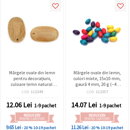
Mărgele ovale din lemn
Mărgele ovale din lemn,
pentru decorațiuni,
culori mixte, 15x10 mm,
culoare lemn natural,
gaură 4 mm, 20 g (~40
40x24x9 mm, orificiu 2,5
bucăți)
COD:
112349
COD:
112357
mm – 2 bucăți
12.06
Lei
14.07
Lei
1-9 pachet
1-9 pachet
REDUCERI
REDUCERI
PENTRU CANTITATE
PENTRU CANTITATE
9.65 Lei
11.26 Lei
- 20 %
10-19 pachet
- 20 %
10-19 pachet