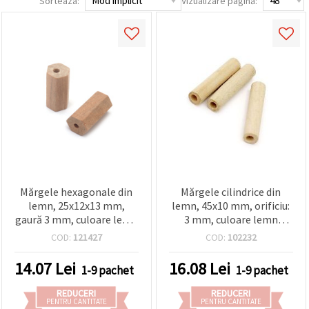
Sorteaza:
Vizualizare pagină:
vizitele.
Puteți fi de
acord să
utilizați
toate
cookie -
urile făcând
clic pe "pe
site!" Sau să
vă indicați
preferințele
în setări
selectând
un tip de
cookie -uri
dat și
făcând clic
Mărgele hexagonale din
Mărgele cilindrice din
pe butonul
lemn, 25x12x13 mm,
lemn, 45x10 mm, orificiu:
"Salvați"
gaură 3 mm, culoare lemn
3 mm, culoare lemn
natural - 2 buc.
natural – 5 bucăți
COD:
121427
COD:
102232
Аcceptati
toate!
14.07
Lei
16.08
Lei
1-9 pachet
1-9 pachet
Setări
REDUCERI
REDUCERI
PENTRU CANTITATE
PENTRU CANTITATE