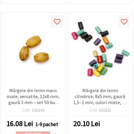
Mărgele din lemn maro
Mărgele din lemn
ovale, versatile, 12x8 mm,
cilindrice, 8x5 mm, gaură:
gaură 3 mm – set 50 buc.
1,5–2 mm, culori mixte, 20
pentru proiecte DIY
g (~240 buc.)
COD:
102243
COD:
102221
16.08
Lei
20.10
Lei
1-9 pachet