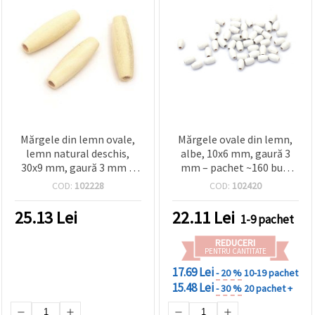
Mărgele din lemn ovale,
Mărgele ovale din lemn,
lemn natural deschis,
albe, 10x6 mm, gaură 3
30x9 mm, gaură 3 mm –
mm – pachet ~160 buc.
10 buc., pentru bijuterii,
(~35 g) pentru creații
COD:
102228
COD:
102420
brățări, coliere, macrame
handmade
și decorațiuni, handmade
25.13
Lei
22.11
Lei
1-9 pachet
DIY
REDUCERI
PENTRU CANTITATE
17.69 Lei
- 20 %
10-19 pachet
15.48 Lei
- 30 %
20 pachet +