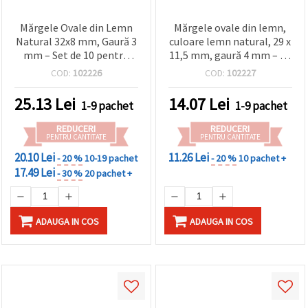
Mărgele Ovale din Lemn
Mărgele ovale din lemn,
Natural 32x8 mm, Gaură 3
culoare lemn natural, 29 x
mm – Set de 10 pentru
11,5 mm, gaură 4 mm – 10
Bijuterii, Brățări, Coliere,
bucăți
COD:
102226
COD:
102227
Macrame și Decorațiuni
DIY
25.13
Lei
14.07
Lei
1-9 pachet
1-9 pachet
REDUCERI
REDUCERI
PENTRU CANTITATE
PENTRU CANTITATE
20.10 Lei
11.26 Lei
- 20 %
10-19 pachet
- 20 %
10 pachet +
17.49 Lei
- 30 %
20 pachet +
ADAUGA IN COS
ADAUGA IN COS