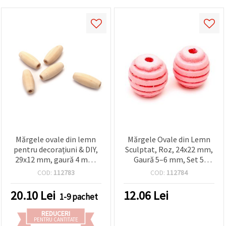
Mărgele ovale din lemn
Mărgele Ovale din Lemn
pentru decorațiuni & DIY,
Sculptat, Roz, 24x22 mm,
29x12 mm, gaură 4 mm,
Gaură 5–6 mm, Set 5
alb - set 10 bucăți
bucăți
COD:
112783
COD:
112784
20.10
Lei
12.06
Lei
1-9 pachet
REDUCERI
PENTRU CANTITATE