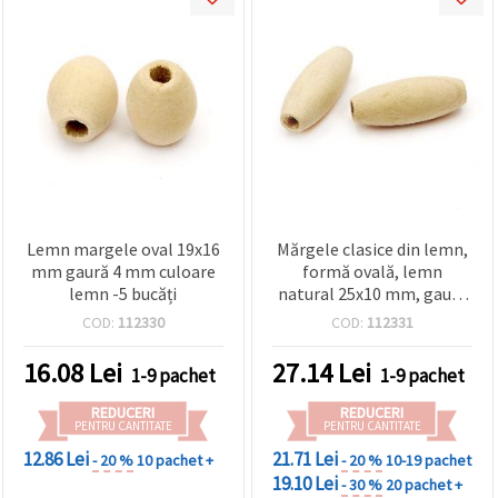
Lemn margele oval 19x16
Mărgele clasice din lemn,
mm gaură 4 mm culoare
formă ovală, lemn
lemn -5 bucăți
natural 25x10 mm, gaură
3,5 mm – Set de 20 bucăți
COD:
112330
COD:
112331
pentru creații decorative
16.08
Lei
27.14
Lei
1-9 pachet
1-9 pachet
REDUCERI
REDUCERI
PENTRU CANTITATE
PENTRU CANTITATE
12.86 Lei
21.71 Lei
- 20 %
10 pachet +
- 20 %
10-19 pachet
19.10 Lei
- 30 %
20 pachet +