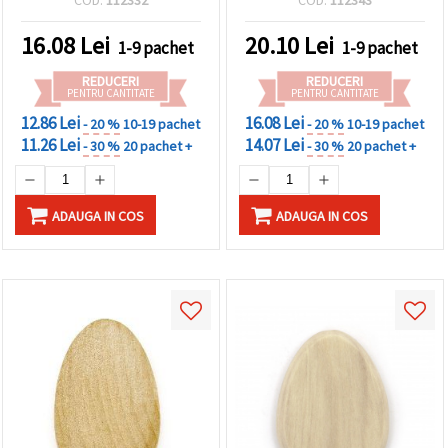
bijuterii handmade
16.08
Lei
20.10
Lei
1-9 pachet
1-9 pachet
REDUCERI
REDUCERI
PENTRU CANTITATE
PENTRU CANTITATE
12.86 Lei
16.08 Lei
- 20 %
10-19 pachet
- 20 %
10-19 pachet
11.26 Lei
14.07 Lei
- 30 %
20 pachet +
- 30 %
20 pachet +
ADAUGA IN COS
ADAUGA IN COS