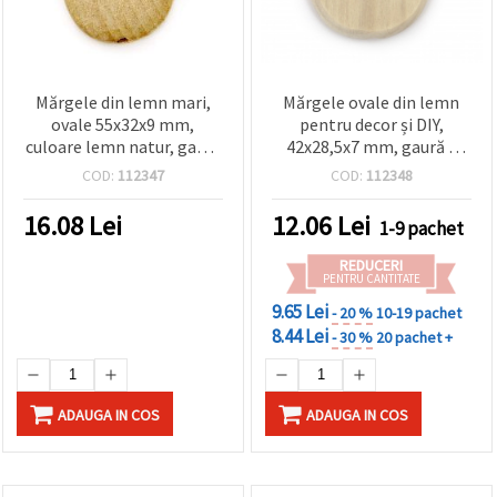
Mărgele din lemn mari,
Mărgele ovale din lemn
ovale 55x32x9 mm,
pentru decor și DIY,
culoare lemn natur, gaură
42x28,5x7 mm, gaură 3
3 mm – set 2 bucăți
mm, culoare lemn natural
COD:
112347
COD:
112348
pentru creații decorative
- 2 bucăți
DIY
16.08
Lei
12.06
Lei
1-9 pachet
REDUCERI
PENTRU CANTITATE
9.65 Lei
- 20 %
10-19 pachet
8.44 Lei
- 30 %
20 pachet +
ADAUGA IN COS
ADAUGA IN COS