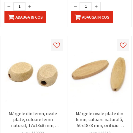
ADAUGA IN COS
ADAUGA IN COS
Mărgele din lemn, ovale
Mărgele ovale plate din
plate, culoare lemn
lemn, culoare naturală,
natural, 17x13x8 mm,
50x18x8 mm, orificiu 3
gaură: 4 mm, set 10 buc.
mm – 5 buc, pentru
COD:
112332
COD:
112343