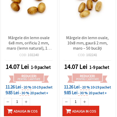
Mărgele din lemn ovale
Mărgele din lemn ovale,
6x8 mm, orificiu 2 mm,
10x8 mm, gaură 2 mm,
maro (lemn natural), 100
maro – 50 bucăți
buc., pentru bijuterii,
COD:
102240
COD:
102241
brățări, coliere, macrame
și decorațiuni
14.07
Lei
14.07
Lei
1-9 pachet
1-9 pachet
REDUCERI
REDUCERI
PENTRU CANTITATE
PENTRU CANTITATE
11.26 Lei
11.26 Lei
- 20 %
10-19 pachet
- 20 %
10-19 pachet
9.85 Lei
9.85 Lei
- 30 %
20 pachet +
- 30 %
20 pachet +
ADAUGA IN COS
ADAUGA IN COS