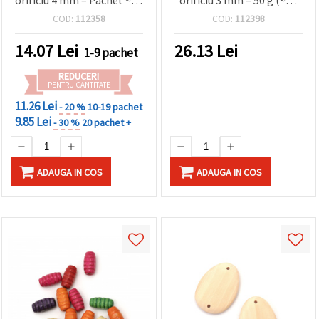
buc. (20 g) pentru bijuterii
buc.) pentru creații
COD:
112358
COD:
112398
și craft
handmade & DIY
14.07
Lei
26.13
Lei
1-9 pachet
REDUCERI
PENTRU CANTITATE
11.26 Lei
- 20 %
10-19 pachet
9.85 Lei
- 30 %
20 pachet +
ADAUGA IN COS
ADAUGA IN COS