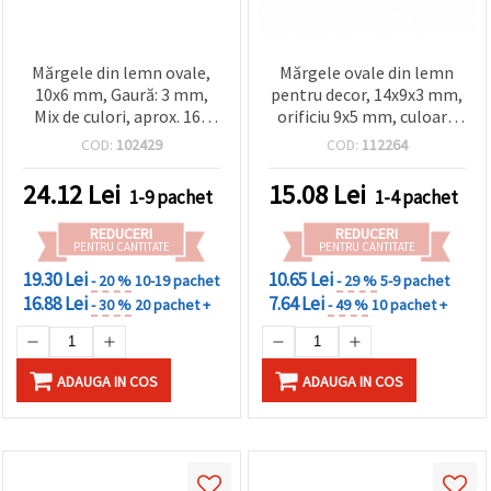
Mărgele din lemn ovale,
Mărgele ovale din lemn
10x6 mm, Gaură: 3 mm,
pentru decor, 14x9x3 mm,
Mix de culori, aprox. 160
orificiu 9x5 mm, culoare
buc (aprox. 35 g)
neagră - 20 bucăți
COD:
102429
COD:
112264
24.12
Lei
15.08
Lei
1-9 pachet
1-4 pachet
REDUCERI
REDUCERI
PENTRU CANTITATE
PENTRU CANTITATE
19.30 Lei
10.65 Lei
- 20 %
10-19 pachet
- 29 %
5-9 pachet
16.88 Lei
7.64 Lei
- 30 %
20 pachet +
- 49 %
10 pachet +
ADAUGA IN COS
ADAUGA IN COS