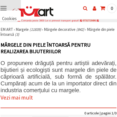
0
Cookies
Comanda peste 3800 Lei si primesti transport gratuit!
0731715486
🍪 Bună,
EM ART
›
Margele
(11839)
›
Mărgele decorative
(842)
›
Mărgele din piele
vrem să vă
întoarsă
(3)
oferim
câteva
cookie -uri.
MĂRGELE DIN PIELE ÎNTOARSĂ PENTRU
Cu toate
REALIZAREA BIJUTERIILOR
acestea, ele
sunt diferite
de cele pe
O propunere drăguță pentru artiștii adevărați,
care le
cunoașteți,
bijutieri și ecologiști sunt margele din piele de
suntem
căprioară artificială, sub formă de spălător.
siguri că
veți avea
Cumpărați acum de la un importator direct din
cea mai
tare
industria comerțului cu margele.
experiență
Vezi mai mult
aici,
amintindu-
vă de
preferințele
0 articole | pagini 1/0
și re-