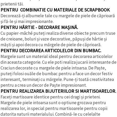
prietenii tăi.
PENTRU COMBINATIE CU MATERIALE DE SCRAPBOOK
Decorează-ți albumele tale cu margele de piele de căprioară
și fă-le și mai impresionante.
PENTRU HÂRTIE - DECORARE MAȘINĂ.
Cu papier-mâché puteți realiza diverse obiecte precum truse
de creioane, boluri și vaze decorative, păpuși de hârtie și
măști și apoi decora cu mărgele de piele de căprioară.
PENTRU DECORAREA ARTICOLELOR DIN BUMBAC.
Margele sunt un material ideal pentru decorarea articolelor
din aceasta categorie. Cu ele poti realiza jucarii interesante de
Craciun decorate cu margele de piele intoarsa. De Paște,
puteți folosi ouăle de bumbac pentru a face un decor festiv
interesant, terminați cu mărgele. Pune-ți toată creativitatea
pentru a crea un decor de Paște impresionant.
PENTRU REALIZAREA BIJUTERIILOR SI MARTISOARELOR.
Faceți martisoare identice pentru cei dragi și prieteni.
Margele de piele intoarsa sunt o optiune grozava pentru
realizarea lor, in special pentru martisoarele pentru copii
datorita naturii materialului. Combină-le cu celelalte