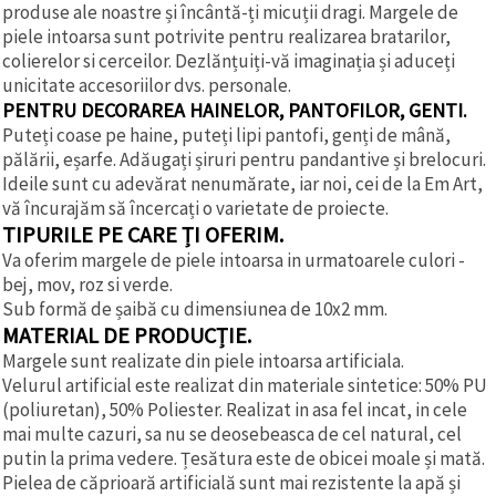
produse ale noastre și încântă-ți micuții dragi. Margele de
piele intoarsa sunt potrivite pentru realizarea bratarilor,
colierelor si cerceilor. Dezlănțuiți-vă imaginația și aduceți
unicitate accesoriilor dvs. personale.
PENTRU DECORAREA HAINELOR, PANTOFILOR, GENTI.
Puteți coase pe haine, puteți lipi pantofi, genți de mână,
pălării, eșarfe. Adăugați șiruri pentru pandantive și brelocuri.
Ideile sunt cu adevărat nenumărate, iar noi, cei de la Em Art,
vă încurajăm să încercați o varietate de proiecte.
TIPURILE PE CARE ȚI OFERIM.
Va oferim margele de piele intoarsa in urmatoarele culori -
bej, mov, roz si verde.
Sub formă de șaibă cu dimensiunea de 10x2 mm.
MATERIAL DE PRODUCȚIE.
Margele sunt realizate din piele intoarsa artificiala.
Velurul artificial este realizat din materiale sintetice: 50% PU
(poliuretan), 50% Poliester. Realizat in asa fel incat, in cele
mai multe cazuri, sa nu se deosebeasca de cel natural, cel
putin la prima vedere. Țesătura este de obicei moale și mată.
Pielea de căprioară artificială sunt mai rezistente la apă și