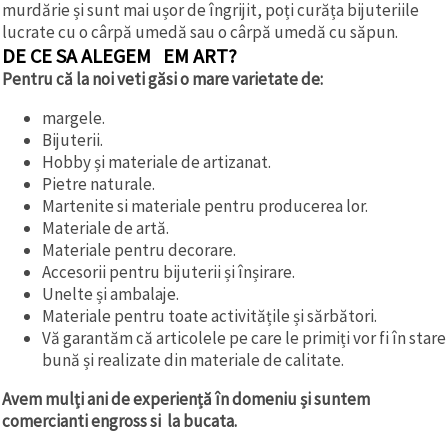
murdărie și sunt mai ușor de îngrijit, poți curăța bijuteriile
lucrate cu o cârpă umedă sau o cârpă umedă cu săpun.
DE CE SA ALEGEM EM ART?
Pentru că la noi veti găsi o mare varietate de:
margele.
Bijuterii.
Hobby și materiale de artizanat.
Pietre naturale.
Martenite si materiale pentru producerea lor.
Materiale de artă.
Materiale pentru decorare.
Accesorii pentru bijuterii și înșirare.
Unelte și ambalaje.
Materiale pentru toate activitățile și sărbători.
Vă garantăm că articolele pe care le primiți vor fi în stare
bună și realizate din materiale de calitate.
Avem mulți ani de experiență în domeniu și suntem
comercianti engross si la bucata.