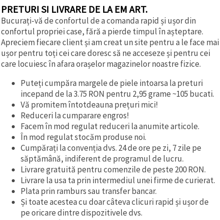
PRETURI SI LIVRARE DE LA EM ART.
Bucurați-vă de confortul de a comanda rapid și ușor din
confortul propriei case, fără a pierde timpul în așteptare.
Apreciem fiecare client și am creat un site pentru a le face mai
ușor pentru toți cei care doresc să ne acceseze și pentru cei
care locuiesc în afara orașelor magazinelor noastre fizice.
Puteți cumpăra margele de piele intoarsa la preturi
incepand de la 3.75 RON pentru 2,95 grame ~105 bucati.
Vă promitem întotdeauna prețuri mici!
Reduceri la cumparare engros!
Facem în mod regulat reduceri la anumite articole.
În mod regulat stocăm produse noi.
Cumpărați la convenția dvs. 24 de ore pe zi, 7 zile pe
săptămână, indiferent de programul de lucru.
Livrare gratuită pentru comenzile de peste 200 RON.
Livrare la usa ta prin intermediul unei firme de curierat.
Plata prin ramburs sau transfer bancar.
Și toate acestea cu doar câteva clicuri rapid și ușor de
pe oricare dintre dispozitivele dvs.