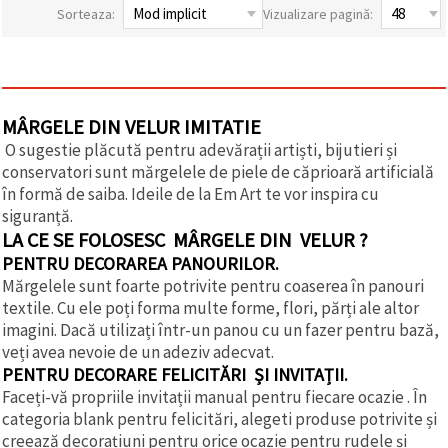
vizitele.
Sorteaza:
Vizualizare pagină:
Puteți fi de
acord să
utilizați
toate
cookie -
urile făcând
MÂRGELE DIN VELUR IMITATIE
clic pe "pe
site!" Sau să
O sugestie plăcută pentru adevărații artiști, bijutieri și
vă indicați
conservatori sunt mărgelele de piele de căprioară artificială
preferințele
în setări
în formă de saiba. Ideile de la Em Art te vor inspira cu
selectând
siguranță.
un tip de
cookie -uri
LA CE SE FOLOSESC MÂRGELE DIN VELUR ?
dat și
PENTRU DECORAREA PANOURILOR.
făcând clic
pe butonul
Mărgelele sunt foarte potrivite pentru coaserea în panouri
"Salvați"
textile. Cu ele poți forma multe forme, flori, părți ale altor
imagini. Dacă utilizați într-un panou cu un fazer pentru bază,
veți avea nevoie de un adeziv adecvat.
Аcceptati
PENTRU DECORARE FELICITĂRI ȘI INVITAȚII.
toate!
Faceți-vă propriile invitații manual pentru fiecare ocazie . În
Setări
categoria blank pentru felicitări, alegeti produse potrivite și
creează decorațiuni pentru orice ocazie pentru rudele și