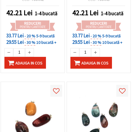
pentru bijuterii DIY
42.21
Lei
42.21
Lei
1-4 bucată
1-4 bucată
REDUCERI
REDUCERI
PENTRU CANTITATE
PENTRU CANTITATE
33.77 Lei
33.77 Lei
- 20 %
5-9 bucată
- 20 %
5-9 bucată
29.55 Lei
29.55 Lei
- 30 %
10 bucată +
- 30 %
10 bucată +
ADAUGA IN COS
ADAUGA IN COS