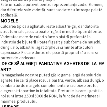
Este un cadou potrivit pentru reprezentanții zodiei Gemeni,
dar diferitele sale varietăți sunt asociate cu întreaga paletă
zodiacală.
MODELE
Culoarea tipică a aghatului este albastru-gri, dar datorită
structurii sale, acesta poate fi găsit în multe tipuri diferite.
Varietatea mare de culori o face o piatră preferată în
industria de bijuterii. Poate fi găsit și sub formă de mușchi,
dungi, alb, albastru, agat Orpheus și multe alte culori
capricioase. Fiecare dintre ele poartă propriul său sens și
putere de vindecare.
DE CE SĂ ALEGEȚI PANDATIVE AGHATES DE LA EM
ART?
În magazinele noastre puteți găsi o gamă largă de soiuri de
aghate. Fie ca iti place rosu, albastru, verde, alb sau dungi, o
combinatie de margele complementare sau piese brute,
alegerea iti apartine in totalitate. Preturile la care il gasiti la
noi sunt intre 2.50 si 50.00 de RON, in functie de marimea si
marimea produsului.
LIVRARE