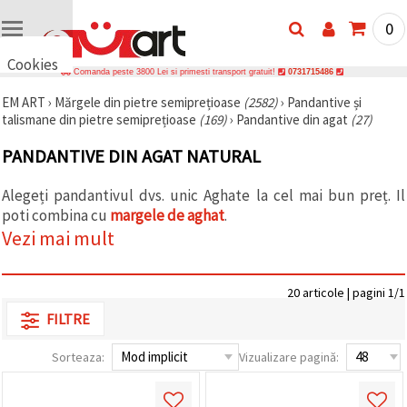
0
Cookies
Comanda peste 3800 Lei si primesti transport gratuit!
0731715486
🍪 Bună,
EM ART
›
Mărgele din pietre semiprețioase
(2582)
›
Pandantive și
vrem să vă
talismane din pietre semiprețioase
(169)
›
Pandantive din agat
(27)
oferim
câteva
cookie -uri.
PANDANTIVE DIN AGAT NATURAL
Cu toate
acestea, ele
sunt diferite
Alegeți pandantivul dvs. unic Aghate la cel mai bun preț. Il
de cele pe
poti combina cu
margele de aghat
.
care le
Vezi mai mult
cunoașteți,
suntem
siguri că
veți avea
20 articole | pagini 1/1
cea mai
tare
FILTRE
experiență
aici,
amintindu-
Sorteaza:
Vizualizare pagină:
vă de
preferințele
și re-