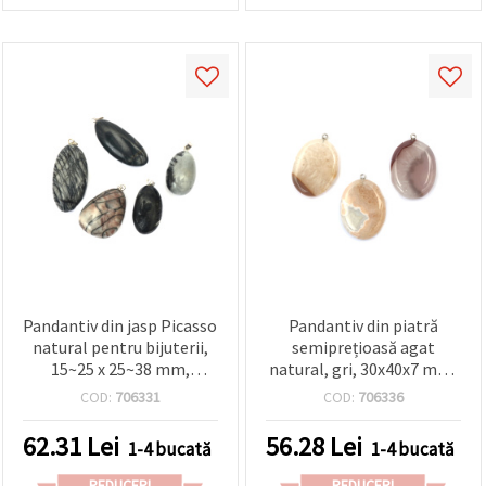
Pandantiv din jasp Picasso
Pandantiv din piatră
natural pentru bijuterii,
semiprețioasă agat
15~25 x 25~38 mm,
natural, gri, 30x40x7 mm,
asortat
charm pentru
COD:
706331
COD:
706336
confecționare bijuterii
handmade
62.31
Lei
56.28
Lei
1-4 bucată
1-4 bucată
REDUCERI
REDUCERI