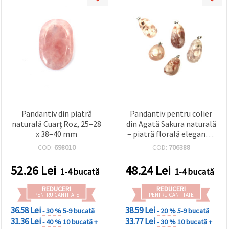
vizitele.
Puteți fi de
acord să
utilizați
toate
cookie -
urile făcând
clic pe "pe
site!" Sau să
vă indicați
preferințele
în setări
selectând
un tip de
Pandantiv din piatră
Pandantiv pentru colier
cookie -uri
naturală Cuarț Roz, 25–28
din Agată Sakura naturală
dat și
x 38–40 mm
– piatră florală elegantă,
făcând clic
dimensiuni asortate
pe butonul
COD:
698010
COD:
706388
"Salvați"
14~20 x 20~30 mm, pentru
bijuterii handmade
52.26
Lei
48.24
Lei
1-4 bucată
1-4 bucată
Аcceptati
REDUCERI
REDUCERI
toate!
PENTRU CANTITATE
PENTRU CANTITATE
36.58 Lei
38.59 Lei
Setări
- 30 %
5-9 bucată
- 20 %
5-9 bucată
31.36 Lei
33.77 Lei
- 40 %
10 bucată +
- 30 %
10 bucată +