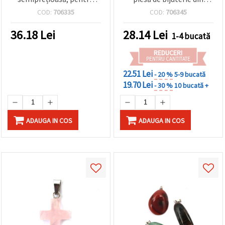
bijuterii handmade DIY,
piatra lunii naturală
COD:
706335
COD:
706345
20–50 mm, asortate
36.18
Lei
28.14
Lei
1-4 bucată
REDUCERI
PENTRU CANTITATE
22.51 Lei
- 20 %
5-9 bucată
19.70 Lei
- 30 %
10 bucată +
ADAUGA IN COS
ADAUGA IN COS