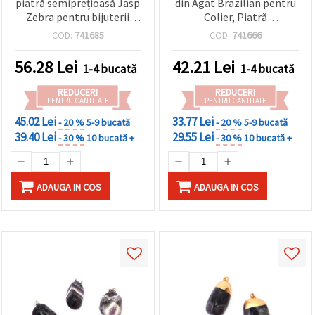
piatră semiprețioasă Jasp
din Agat Brazilian pentru
Zebra pentru bijuterii
Colier, Piatră
handmade DIY - 18x22 mm
Semiprețioasă 22x30x5
COD:
741685
COD:
741666
până la 25x30 mm,
mm
asortat
56.28
Lei
42.21
Lei
1-4 bucată
1-4 bucată
REDUCERI
REDUCERI
PENTRU CANTITATE
PENTRU CANTITATE
45.02 Lei
33.77 Lei
- 20 %
5-9 bucată
- 20 %
5-9 bucată
39.40 Lei
29.55 Lei
- 30 %
10 bucată +
- 30 %
10 bucată +
ADAUGA IN COS
ADAUGA IN COS