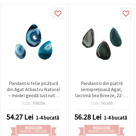
Pandantiv felie picătură
Pandantiv din piatră
din Agat Albastru Natural
semiprețioasă Agat,
– model geodă lustruită,
lacrimă Sea Breeze, 22-35
charm din piatră cu gaură
x 35-60 x 6-8 mm, asortat
COD:
706356
COD:
741695
sus pentru bijuterii
handmade DIY
54.27
Lei
56.28
Lei
1-4 bucată
1-4 bucată
REDUCERI
REDUCERI
PENTRU CANTITATE
PENTRU CANTITATE