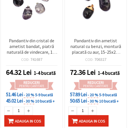
Pandantiv din cristal de
Pandantiv din ametist
ametist bandat, piatră
natural cu benzi, montură
naturală de vindecare, 15-
placată cu aur, 15-25x25-
28x25-36 mm, asortat
38 mm
COD:
741687
COD:
706327
64.32
Lei
72.36
Lei
1-4 bucată
1-4 bucată
REDUCERI
REDUCERI
PENTRU CANTITATE
PENTRU CANTITATE
51.46 Lei
57.89 Lei
- 20 %
5-9 bucată
- 20 %
5-9 bucată
45.02 Lei
50.65 Lei
- 30 %
10 bucată +
- 30 %
10 bucată +
ADAUGA IN COS
ADAUGA IN COS