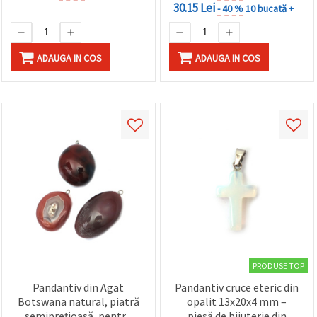
30.15 Lei
- 40 %
10 bucată +
ADAUGA IN COS
ADAUGA IN COS
PRODUSE TOP
Pandantiv din Agat
Pandantiv cruce eteric din
Botswana natural, piatră
opalit 13x20x4 mm –
semiprețioasă, pentru
piesă de bijuterie din