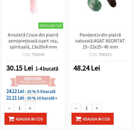
PRODUSE TOP
Amuletă Cruce din piatră
Pandantiv din piatră
semiprețioasă cuart roz,
naturală AGAT ASORTAT
spirituală, 13x20x4 mm
15~22x25~40 mm
COD:
706346
COD:
706353
30.15
Lei
48.24
Lei
1-4 bucată
REDUCERI
PENTRU CANTITATE
24.12 Lei
- 20 %
5-9 bucată
21.11 Lei
- 30 %
10 bucată +
ADAUGA IN COS
ADAUGA IN COS