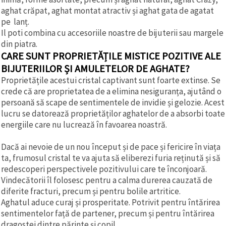
aghat crăpat, aghat montat atractiv și aghat gata de agatat
pe lanț.
Il poti combina cu accesoriile noastre de bijuterii sau margele
din piatra.
CARE SUNT PROPRIETĂȚILE MISTICE POZITIVE ALE
BIJUTERIILOR ȘI AMULETELOR DE AGHATE?
Proprietățile acestui cristal captivant sunt foarte extinse. Se
crede că are proprietatea de a elimina nesiguranța, ajutând o
persoană să scape de sentimentele de invidie și gelozie. Acest
lucru se datorează proprietăților aghatelor de a absorbi toate
energiile care nu lucrează în favoarea noastră.
Dacă ai nevoie de un nou început și de pace și fericire în viața
ta, frumosul cristal te va ajuta să eliberezi furia reținută și să
redescoperi perspectivele pozitivului care te înconjoară.
Vindecătorii îl folosesc pentru a calma durerea cauzată de
diferite fracturi, precum și pentru bolile artritice.
Aghatul aduce curaj și prosperitate. Potrivit pentru întărirea
sentimentelor față de partener, precum și pentru întărirea
dragostei dintre părinte și copil.