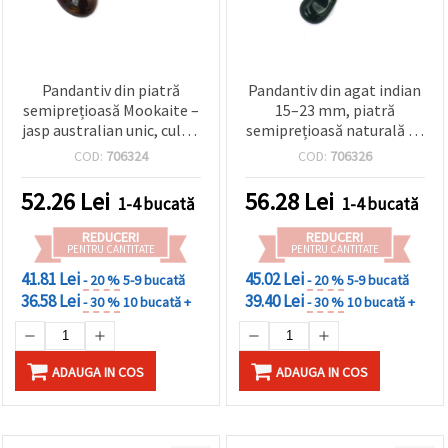
Pandantiv din piatră
Pandantiv din agat indian
semiprețioasă Mookaite –
15–23 mm, piatră
jasp australian unic, culori
semiprețioasă naturală de
vibrante, 10–35 x 25–40
vindecare, asortat
COD:
706324
COD:
706326
mm, asortat
52.26
Lei
56.28
Lei
1-4 bucată
1-4 bucată
REDUCERI
REDUCERI
PENTRU CANTITATE
PENTRU CANTITATE
41.81 Lei
45.02 Lei
- 20 %
5-9 bucată
- 20 %
5-9 bucată
36.58 Lei
39.40 Lei
- 30 %
10 bucată +
- 30 %
10 bucată +
ADAUGA IN COS
ADAUGA IN COS