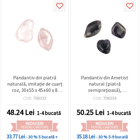
Pandantiv din piatră
Pandantiv din Ametist
naturală, imitație de cuarț
natural (piatră
roz, 30±55 x 45±60 x 8
semiprețioasă),
mm, asortat
22x33x35x53 mm, pentru
COD:
706333
COD:
706334
bijuterii handmade și
proiecte DIY
48.24
Lei
50.25
Lei
1-4 bucată
1-4 bucată
REDUCERI
REDUCERI
PENTRU CANTITATE
PENTRU CANTITATE
33.77 Lei
35.18 Lei
- 30 %
5 bucată +
- 30 %
5-9 bucată