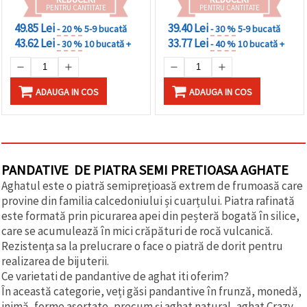
PENTRU CANTITATE
PENTRU CANTITATE
49.85 Lei
39.40 Lei
- 20 %
5-9 bucată
- 30 %
5-9 bucată
43.62 Lei
33.77 Lei
- 30 %
10 bucată +
- 40 %
10 bucată +
ADAUGA IN COS
ADAUGA IN COS
PANDATIVE DE PIATRA SEMI PRETIOASA AGHATE
Aghatul este o piatră semiprețioasă extrem de frumoasă care
provine din familia calcedoniului și cuarțului. Piatra rafinată
este formată prin picurarea apei din peșteră bogată în silice,
care se acumulează în mici crăpături de rocă vulcanică.
Rezistența sa la prelucrare o face o piatră de dorit pentru
realizarea de bijuterii.
Ce varietati de pandantive de aghat iti oferim?
În această categorie, veți găsi pandantive în frunză, monedă,
inimă, forme asortate, precum și aghat natural, aghat Crazy,