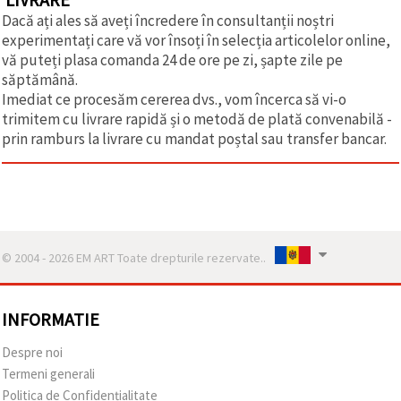
Dacă ați ales să aveți încredere în consultanții noștri
experimentați care vă vor însoți în selecția articolelor online,
vă puteți plasa comanda 24 de ore pe zi, șapte zile pe
săptămână.
Imediat ce procesăm cererea dvs., vom încerca să vi-o
trimitem cu livrare rapidă și o metodă de plată convenabilă -
prin ramburs la livrare cu mandat poștal sau transfer bancar.
© 2004 - 2026 EM ART Toate drepturile rezervate..
INFORMATIE
Despre noi
Termeni generali
Politica de Confidențialitate