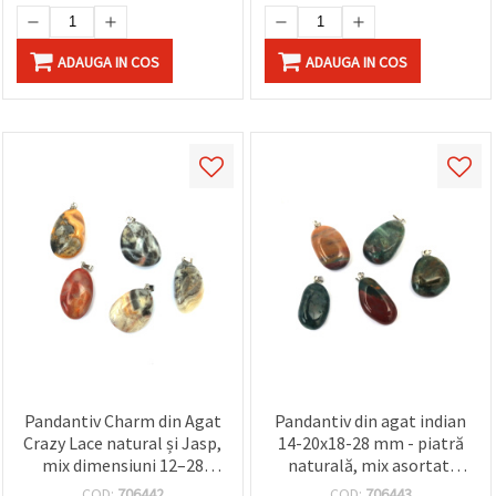
ADAUGA IN COS
ADAUGA IN COS
Pandantiv Charm din Agat
Pandantiv din agat indian
Crazy Lace natural și Jasp,
14-20x18-28 mm - piatră
mix dimensiuni 12–28
naturală, mix asortat,
mm, piatră semiprețioasă
pentru bijuterii handmade
COD:
706442
COD:
706443