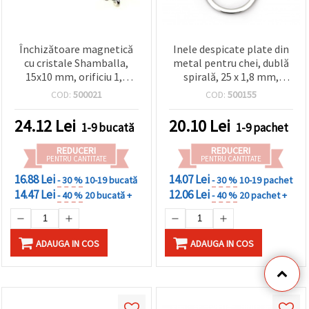
Închizătoare magnetică
Inele despicate plate din
cu cristale Shamballa,
metal pentru chei, dublă
15x10 mm, orificiu 1,5
spirală, 25 x 1,8 mm,
mm, culoare argintiu
argintiu – Set de 10 bucăți
COD:
500021
COD:
500155
24.12
Lei
20.10
Lei
1-9 bucată
1-9 pachet
REDUCERI
REDUCERI
PENTRU CANTITATE
PENTRU CANTITATE
16.88 Lei
14.07 Lei
- 30 %
10-19 bucată
- 30 %
10-19 pachet
14.47 Lei
12.06 Lei
- 40 %
20 bucată +
- 40 %
20 pachet +
ADAUGA IN COS
ADAUGA IN COS