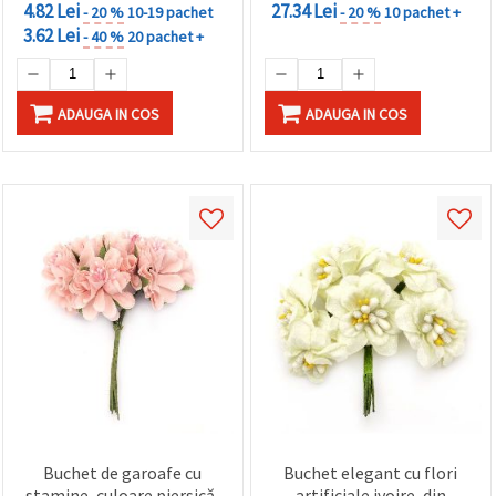
4.82 Lei
27.34 Lei
- 20 %
10-19 pachet
- 20 %
10 pachet +
3.62 Lei
- 40 %
20 pachet +
ADAUGA IN COS
ADAUGA IN COS
Buchet de garoafe cu
Buchet elegant cu flori
stamine, culoare piersică,
artificiale ivoire, din