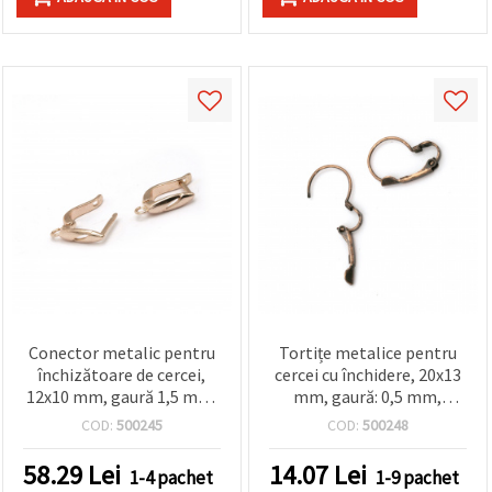
Conector metalic pentru
Tortițe metalice pentru
închizătoare de cercei,
cercei cu închidere, 20x13
12x10 mm, gaură 1,5 mm,
mm, gaură: 0,5 mm,
culoare aurie – 10 bucăți
culoare cupru antichizat –
COD:
500245
COD:
500248
set 10 bucăți
58.29
Lei
14.07
Lei
1-4 pachet
1-9 pachet