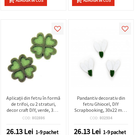
ADAUGA IN COS
ADAUGA IN COS
Aplicații din fetru în formă
Pandantiv decorativ din
de trifoi, cu 2 straturi,
fetru Ghiocel, DIY
decor craft DIY, verde, 30x4
Scrapbooking, 30x22 mm,
mm – set 10 bucăți
gaură 1 mm – set 10
COD:
802886
COD:
802934
bucăți
26.13
Lei
26.13
Lei
1-9 pachet
1-9 pachet