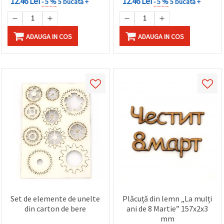
12.46 Lei
12.46 Lei
- 5 %
5 bucată +
- 5 %
5 bucată +
ADAUGA IN COS
ADAUGA IN COS
Set de elemente de unelte
Plăcuță din lemn „La mulți
din carton de bere
ani de 8 Martie” 157x2x3
mm