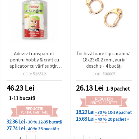
Adeziv transparent
Închizătoare tip carabină
pentru hobby & craft cu
18x23x0,2 mm, auriu
aplicator cu vârf subțire
deschis - 4 bucăți
de precizie, 147 ml
COD:
516512
COD:
500005
46.23
Lei
26.13
Lei
1-9 pachet
1-11 bucată
REDUCERI
PENTRU CANTITATE
REDUCERI
18.29 Lei
- 30 %
10-19 pachet
PENTRU CANTITATE
15.68 Lei
- 40 %
20 pachet +
32.36 Lei
- 30 %
12-35 bucată
27.74 Lei
- 40 %
36 bucată +