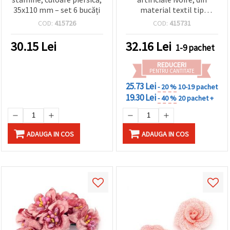
35x110 mm – set 6 bucăți
material textil tip
mătase, cu stamine
COD:
415726
COD:
415731
galben-deschis, 40x90
mm – 6 buc., pentru tiare
30.15
Lei
32.16
Lei
1-9 pachet
și agrafe de păr
REDUCERI
PENTRU CANTITATE
25.73 Lei
- 20 %
10-19 pachet
19.30 Lei
- 40 %
20 pachet +
ADAUGA IN COS
ADAUGA IN COS