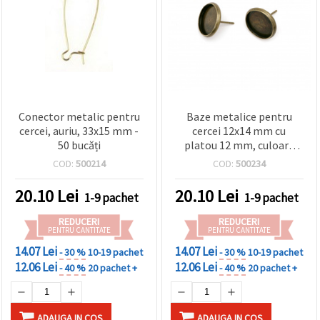
Conector metalic pentru
Baze metalice pentru
cercei, auriu, 33x15 mm -
cercei 12x14 mm cu
50 bucăți
platou 12 mm, culoare
bronz antichizat - set 10
COD:
500214
COD:
500234
bucăți
20.10
Lei
20.10
Lei
1-9 pachet
1-9 pachet
REDUCERI
REDUCERI
PENTRU CANTITATE
PENTRU CANTITATE
14.07 Lei
14.07 Lei
- 30 %
10-19 pachet
- 30 %
10-19 pachet
12.06 Lei
12.06 Lei
- 40 %
20 pachet +
- 40 %
20 pachet +
ADAUGA IN COS
ADAUGA IN COS