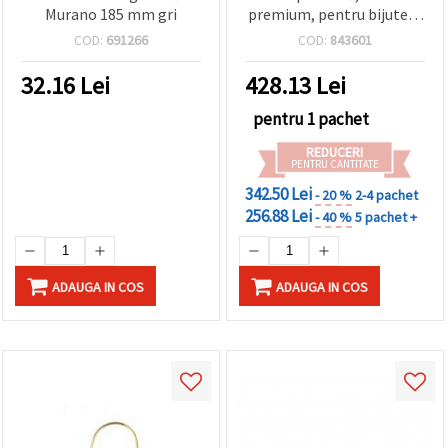
Murano 185 mm gri
premium, pentru bijuterii
handmade, raport A/B 1:1,
COD:
691266
COD:
843601
560 g
32.16
Lei
428.13
Lei
pentru 1 pachet
REDUCERI
PENTRU CANTITATE
342.50 Lei
- 20 %
2-4 pachet
256.88 Lei
- 40 %
5 pachet +
ADAUGA IN COS
ADAUGA IN COS