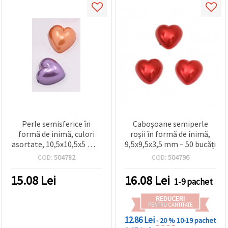
Perle semisferice în
Caboșoane semiperle
formă de inimă, culori
roșii în formă de inimă,
asortate, 10,5x10,5x5 mm
9,5x9,5x3,5 mm – 50 bucăți
- 50 bucăți
COD:
504782
COD:
504796
15.08
Lei
16.08
Lei
1-9 pachet
REDUCERI
PENTRU CANTITATE
12.86 Lei
- 20 %
10-19 pachet