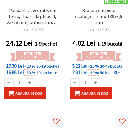
PRODUSE TOP
Pandantiv decorativ din
Brățară din piele
fetru, floare de ghiocel,
ecologică maro 180x3,5
23x18 mm, orificiu 1 mm -
mm
set 10 bucăți
COD:
802935
COD:
517013
24.12
Lei
4.02
Lei
1-9 pachet
1-19 bucată
REDUCERI
REDUCERI
PENTRU CANTITATE
PENTRU CANTITATE
19.30 Lei
3.22 Lei
- 20 %
10-19 pachet
- 20 %
20-49 bucată
16.88 Lei
2.81 Lei
- 30 %
20 pachet +
- 30 %
50 bucată +
ADAUGA IN COS
ADAUGA IN COS