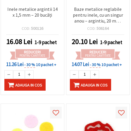
Inele metalice argintii 14
Baze metalice reglabile
x 1,5 mm – 20 bucăți
pentru inele, cu un singur
anou – argintiu, 20 mm,
set 10 buc – ideale pentru
COD:
500126
COD:
506164
confecționarea
bijuteriilor handmade,
16.08
Lei
20.10
Lei
1-9 pachet
1-9 pachet
charm-uri și accesorii DIY
REDUCERI
REDUCERI
PENTRU CANTITATE
PENTRU CANTITATE
11.26 Lei
14.07 Lei
- 30 %
10 pachet +
- 30 %
10 pachet +
ADAUGA IN COS
ADAUGA IN COS