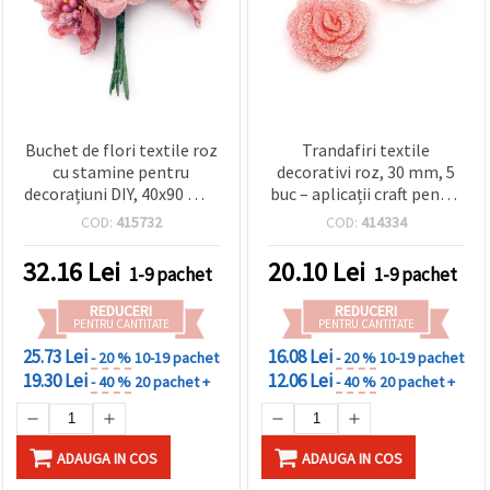
Buchet de flori textile roz
Trandafiri textile
cu stamine pentru
decorativi roz, 30 mm, 5
decorațiuni DIY, 40x90 mm
buc – aplicații craft pentru
– set de 6 bucăți
diademe, agrafe de păr,
COD:
415732
COD:
414334
bentițe, scrapbooking și
decor DIY
32.16
Lei
20.10
Lei
1-9 pachet
1-9 pachet
REDUCERI
REDUCERI
PENTRU CANTITATE
PENTRU CANTITATE
25.73 Lei
16.08 Lei
- 20 %
10-19 pachet
- 20 %
10-19 pachet
19.30 Lei
12.06 Lei
- 40 %
20 pachet +
- 40 %
20 pachet +
ADAUGA IN COS
ADAUGA IN COS