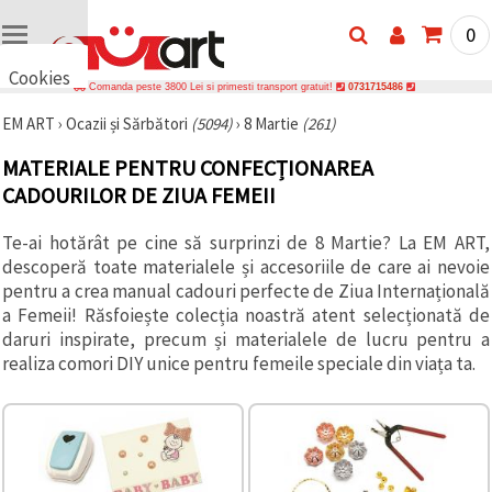
0
Cookies
Comanda peste 3800 Lei si primesti transport gratuit!
0731715486
🍪 Bună,
EM ART
›
Ocazii și Sărbători
(5094)
›
8 Martie
(261)
vrem să vă
oferim
câteva
MATERIALE PENTRU CONFECȚIONAREA
cookie -uri.
CADOURILOR DE ZIUA FEMEII
Cu toate
acestea, ele
sunt diferite
Te-ai hotărât pe cine să surprinzi de 8 Martie? La EM ART,
de cele pe
descoperă toate materialele și accesoriile de care ai nevoie
care le
cunoașteți,
pentru a crea manual cadouri perfecte de Ziua Internațională
suntem
a Femeii! Răsfoiește colecția noastră atent selecționată de
siguri că
daruri inspirate, precum și materialele de lucru pentru a
veți avea
cea mai
realiza comori DIY unice pentru femeile speciale din viața ta.
tare
experiență
aici,
amintindu-
vă de
preferințele
și re-