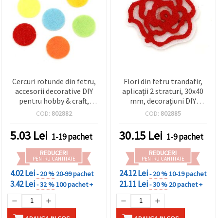
Cercuri rotunde din fetru,
Flori din fetru trandafir,
accesorii decorative DIY
aplicații 2 straturi, 30x40
pentru hobby & craft,
mm, decorațiuni DIY
culori asortate, 15x1 mm,
pentru hobby,
COD:
802882
COD:
802885
20 buc.
scrapbooking &
handmade, set 10 buc.
5.03
Lei
30.15
Lei
1-19 pachet
1-9 pachet
REDUCERI
REDUCERI
PENTRU CANTITATE
PENTRU CANTITATE
4.02 Lei
24.12 Lei
- 20 %
20-99 pachet
- 20 %
10-19 pachet
3.42 Lei
21.11 Lei
- 32 %
100 pachet +
- 30 %
20 pachet +