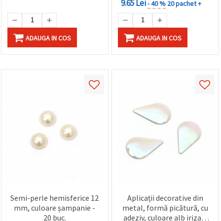
9.65 Lei
- 40 %
20 pachet +
ADAUGA IN COS
ADAUGA IN COS
Semi-perle hemisferice 12
Aplicații decorative din
mm, culoare șampanie -
metal, formă picătură, cu
20 buc.
adeziv, culoare alb irizat,