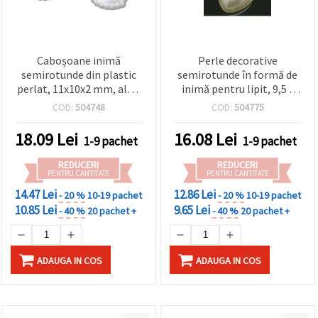
Caboșoane inimă
Perle decorative
semirotunde din plastic
semirotunde în formă de
perlat, 11x10x2 mm, alb -
inimă pentru lipit, 9,5 x
50 buc.
9,5 x 3,5 mm, culoare
COD:
504748
COD:
504775
șampanie - 50 bucăți
18.09
Lei
16.08
Lei
1-9 pachet
1-9 pachet
REDUCERI
REDUCERI
PENTRU CANTITATE
PENTRU CANTITATE
14.47 Lei
12.86 Lei
- 20 %
10-19 pachet
- 20 %
10-19 pachet
10.85 Lei
9.65 Lei
- 40 %
20 pachet +
- 40 %
20 pachet +
ADAUGA IN COS
ADAUGA IN COS