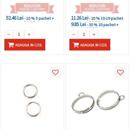
REDUCERI
REDUCERI
PENTRU CANTITATE
PENTRU CANTITATE
52.46 Lei
11.26 Lei
- 10 %
5 pachet +
- 20 %
10-19 pachet
9.85 Lei
- 30 %
20 pachet +
ADAUGA IN COS
ADAUGA IN COS