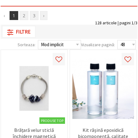
‹
1
2
3
›
128 articole | pagini 1/3
FILTRE
Sorteaza:
Vizualizare pagină:
PRODUSE TOP
Brățară velur sticlă
Kit rășină epoxidică
închidere magnetică
bicomponentă, calitate