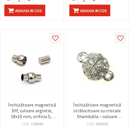
ADAUGA IN COS
ADAUGA IN COS
Închizătoare magnetică
Închizătoare magnetică
DIY, culoare argintie,
strălucitoare cu cristale
18x10 mm, orificiu 5,5
Shamballa – culoare
mm, accesoriu pentru
argintiu, 1516x1011 mm,
COD:
136044
COD:
500020
confecționare bijuterii
orificiu 2 mm, pentru