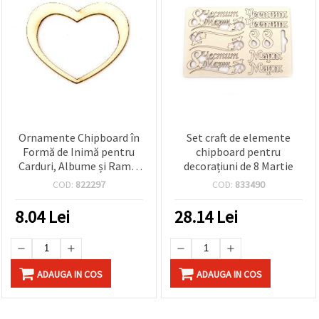
Ornamente Chipboard în
Set craft de elemente
Formă de Inimă pentru
chipboard pentru
Carduri, Albume și Rame,
decorațiuni de 8 Martie
40x50x1 mm – 2 bucăți
COD:
822297
COD:
833490
8.04
Lei
28.14
Lei
ADAUGA IN COS
ADAUGA IN COS