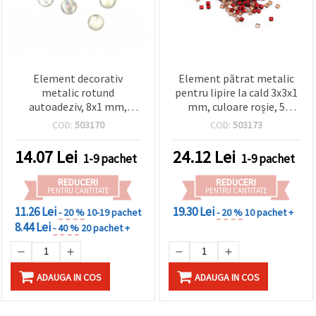
Element decorativ
Element pătrat metalic
metalic rotund
pentru lipire la cald 3x3x1
autoadeziv, 8x1 mm,
mm, culoare roșie, 5
culoare curcubeu - 50
grame ~500 buc.
COD:
503170
COD:
503173
bucăți
14.07
Lei
24.12
Lei
1-9 pachet
1-9 pachet
REDUCERI
REDUCERI
PENTRU CANTITATE
PENTRU CANTITATE
11.26 Lei
19.30 Lei
- 20 %
10-19 pachet
- 20 %
10 pachet +
8.44 Lei
- 40 %
20 pachet +
ADAUGA IN COS
ADAUGA IN COS