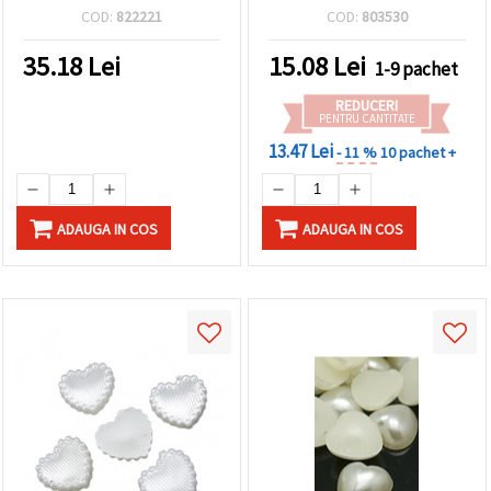
COD:
822221
COD:
803530
35.18
Lei
15.08
Lei
1-9 pachet
REDUCERI
PENTRU CANTITATE
13.47 Lei
- 11 %
10 pachet +
ADAUGA IN COS
ADAUGA IN COS