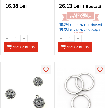
proiecte DIY/handmade de
16.08
Lei
26.13
Lei
1-9 bucată
bijuterii elegante
REDUCERI
PENTRU CANTITATE
18.29 Lei
- 30 %
10-19 bucată
15.68 Lei
- 40 %
20 bucată +
ADAUGA IN COS
ADAUGA IN COS