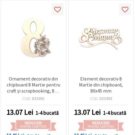
Ornament decorativ din
Element decorativ 8
chipboard 8 Martie pentru
Martie din chipboard,
craft și scrapbooking, 80 x
80x45 mm
60 mm
COD:
833491
COD:
833493
13.07
Lei
13.07
Lei
1-4 bucată
1-4 bucată
REDUCERI
REDUCERI
PENTRU CANTITATE
PENTRU CANTITATE