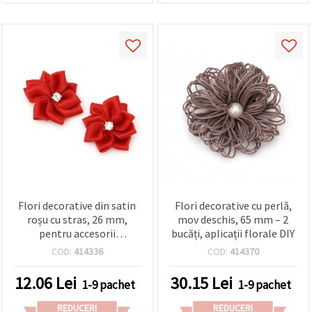
Flori decorative din satin
Flori decorative cu perlă,
roșu cu stras, 26 mm,
mov deschis, 65 mm – 2
pentru accesorii
bucăți, aplicații florale DIY
handmade și decorarea
COD:
414336
COD:
414370
îmbrăcămintei - 5 bucăți
12.06
Lei
30.15
Lei
1-9 pachet
1-9 pachet
REDUCERI
REDUCERI