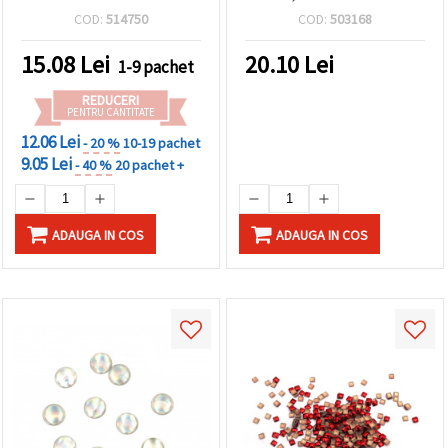
8x13x1 mm, 50 buc.
COD:
514750
COD:
503168
15.08
Lei
20.10
Lei
1-9 pachet
REDUCERI
PENTRU CANTITATE
12.06 Lei
- 20 %
10-19 pachet
9.05 Lei
- 40 %
20 pachet +
ADAUGA IN COS
ADAUGA IN COS