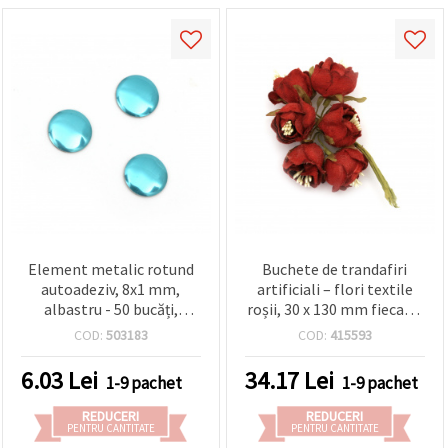
Element metalic rotund
Buchete de trandafiri
autoadeziv, 8x1 mm,
artificiali – flori textile
albastru - 50 bucăți,
roșii, 30 x 130 mm fiecare,
pietricele rotunde
set de 6 | trandafiri textile
COD:
503183
COD:
415593
fațetate de lipit pentru
pentru DIY & craft,
craft, scrapbooking și
aranjamente florale,
6.03
Lei
34.17
Lei
1-9 pachet
1-9 pachet
decorațiuni DIY
nuntă și decor pentru casă
REDUCERI
REDUCERI
PENTRU CANTITATE
PENTRU CANTITATE