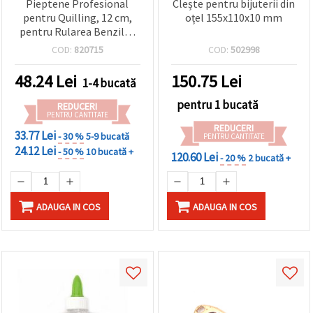
Pieptene Profesional
Clește pentru bijuterii din
pentru Quilling, 12 cm,
oțel 155x110x10 mm
pentru Rularea Benzilor
de Hârtie, EM ART
COD:
820715
COD:
502998
48.24
Lei
150.75
Lei
1-4 bucată
pentru 1 bucată
REDUCERI
PENTRU CANTITATE
REDUCERI
33.77 Lei
- 30 %
5-9 bucată
PENTRU CANTITATE
24.12 Lei
- 50 %
10 bucată +
120.60 Lei
- 20 %
2 bucată +
ADAUGA IN COS
ADAUGA IN COS