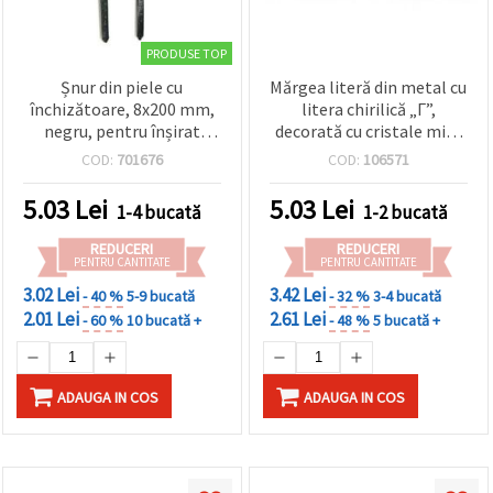
PRODUSE TOP
Șnur din piele cu
Mărgea literă din metal cu
închizătoare, 8x200 mm,
litera chirilică „Г”,
negru, pentru înșirat
decorată cu cristale mici,
litere
culoare aurie, orificiu: 8
COD:
701676
COD:
106571
mm, accesorii bijuterii
pentru înșirat
5.03
Lei
5.03
Lei
1-4 bucată
1-2 bucată
REDUCERI
REDUCERI
PENTRU CANTITATE
PENTRU CANTITATE
3.02 Lei
3.42 Lei
- 40 %
5-9 bucată
- 32 %
3-4 bucată
2.01 Lei
2.61 Lei
- 60 %
10 bucată +
- 48 %
5 bucată +
ADAUGA IN COS
ADAUGA IN COS