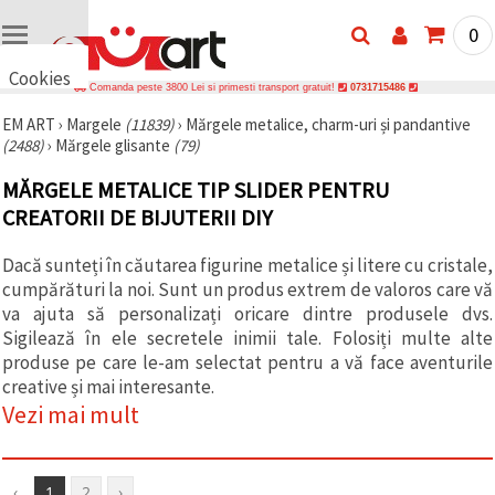
0
Cookies
Comanda peste 3800 Lei si primesti transport gratuit!
0731715486
🍪 Bună,
EM ART
›
Margele
(11839)
›
Mărgele metalice, charm-uri și pandantive
vrem să vă
(2488)
›
Mărgele glisante
(79)
oferim
câteva
cookie -uri.
MĂRGELE METALICE TIP SLIDER PENTRU
Cu toate
CREATORII DE BIJUTERII DIY
acestea, ele
sunt diferite
de cele pe
Dacă sunteți în căutarea figurine metalice și litere cu cristale,
care le
cunoașteți,
cumpărături la noi. Sunt un produs extrem de valoros care vă
suntem
va ajuta să personalizați oricare dintre produsele dvs.
siguri că
Sigilează în ele secretele inimii tale. Folosiți multe alte
veți avea
cea mai
produse pe care le-am selectat pentru a vă face aventurile
tare
creative și mai interesante.
experiență
Vezi mai mult
aici,
amintindu-
vă de
preferințele
și re-
‹
1
2
›