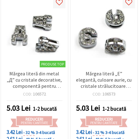
PRODUSE TOP
Mărgea literă din metal
Mărgea literă „E”
„Д” cu cristale decorative,
elegantă, culoare aurie, cu
componentă pentru
cristale strălucitoare,
bijuterii handmade,
gaură 8 mm – charm ideal
COD:
106572
COD:
106573
orificiu 8 mm, culoare
pentru bijuterii
argintie
handmade, EM ART
5.03
Lei
5.03
Lei
1-2 bucată
1-2 bucată
REDUCERI
REDUCERI
PENTRU CANTITATE
PENTRU CANTITATE
3.42 Lei
3.42 Lei
- 32 %
3-4 bucată
- 32 %
3-4 bucată
2.61 Lei
2.61 Lei