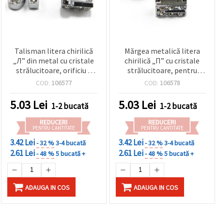
Talisman litera chirilică
Mărgea metalică litera
„Л” din metal cu cristale
chirilică „П” cu cristale
strălucitoare, orificiu 8
strălucitoare, pentru
mm - ideal pentru
înșirat, orificiu 8 mm,
COD:
106577
COD:
106578
bijuterii DIY și accesorii
accesorii bijuterii
handmade
handmade, culoare
5.03
Lei
5.03
Lei
1-2 bucată
1-2 bucată
argintie
REDUCERI
REDUCERI
PENTRU CANTITATE
PENTRU CANTITATE
3.42 Lei
3.42 Lei
- 32 %
3-4 bucată
- 32 %
3-4 bucată
2.61 Lei
2.61 Lei
- 48 %
5 bucată +
- 48 %
5 bucată +
ADAUGA IN COS
ADAUGA IN COS