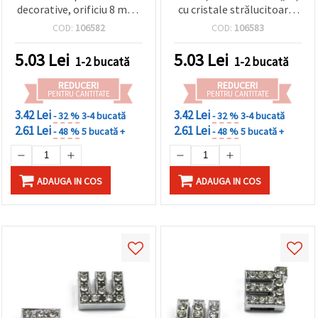
decorative, orificiu 8 mm,
cu cristale strălucitoare,
culoare argintie, pentru
gaură de 8 mm, culoare
COD:
106582
COD:
106583
înșirare – bijuterii DIY,
argintie, pentru înșirat
hobby craft
bijuterii DIY
5.03
Lei
5.03
Lei
1-2 bucată
1-2 bucată
REDUCERI
REDUCERI
PENTRU CANTITATE
PENTRU CANTITATE
3.42 Lei
3.42 Lei
- 32 %
3-4 bucată
- 32 %
3-4 bucată
2.61 Lei
2.61 Lei
- 48 %
5 bucată +
- 48 %
5 bucată +
ADAUGA IN COS
ADAUGA IN COS