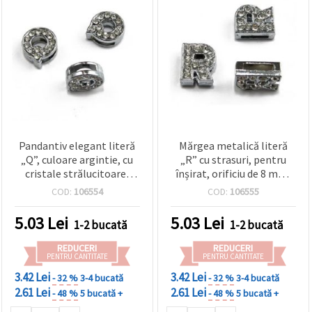
Pandantiv elegant literă
Mărgea metalică literă
„Q”, culoare argintie, cu
„R” cu strasuri, pentru
cristale strălucitoare,
înșirat, orificiu de 8 mm,
orificiu 8 mm – accesoriu
componentă pentru
COD:
106554
COD:
106555
DIY pentru bijuterii
bijuterii DIY, culoare
handmade
argintie
5.03
Lei
5.03
Lei
1-2 bucată
1-2 bucată
REDUCERI
REDUCERI
PENTRU CANTITATE
PENTRU CANTITATE
3.42 Lei
3.42 Lei
- 32 %
3-4 bucată
- 32 %
3-4 bucată
2.61 Lei
2.61 Lei
- 48 %
5 bucată +
- 48 %
5 bucată +