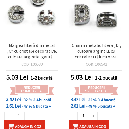
Mărgea literă din metal
Charm metalic litera „D”,
„C” cu cristale decorative,
culoare argintiu, cu
culoare argintie, gaură 8
cristale strălucitoare,
mm
orificiu 8 mm – ideal
COD:
106539
COD:
106541
pentru înșirat bijuterii
handmade
5.03
Lei
5.03
Lei
1-2 bucată
1-2 bucată
REDUCERI
REDUCERI
PENTRU CANTITATE
PENTRU CANTITATE
3.42 Lei
3.42 Lei
- 32 %
3-4 bucată
- 32 %
3-4 bucată
2.61 Lei
2.61 Lei
- 48 %
5 bucată +
- 48 %
5 bucată +
ADAUGA IN COS
ADAUGA IN COS