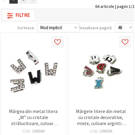
vizitele.
64 articole | pagini 1/2
Puteți fi de
acord să
FILTRE
utilizați
toate
cookie -
Sorteaza:
Vizualizare pagină:
urile făcând
clic pe "pe
site!" Sau să
vă indicați
preferințele
în setări
selectând
un tip de
cookie -uri
dat și
făcând clic
pe butonul
"Salvați"
Аcceptati
Mărgea din metal litera
Mărgele litere din metal
toate!
„W” cu cristale
cu cristale decorative,
strălucitoare, culoare
mixte, culoare argintie,
Setări
argintiu, orificiu 8 mm
15~21x8~17x4 mm,
COD:
106560
COD:
106564