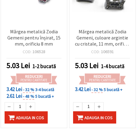
Mărgea metalică Zodia
Mărgea metalică Zodia
Gemeni pentru înșirat, 15
Gemeni, culoare argintie
mm, orificiu 8 mm
cu cristale, 11 mm, orificiu
8 mm
COD:
106528
COD:
106591
5.03
Lei
5.03
Lei
1-2 bucată
1-4 bucată
REDUCERI
REDUCERI
PENTRU CANTITATE
PENTRU CANTITATE
3.42 Lei
3.42 Lei
- 32 %
3-4 bucată
- 32 %
5 bucată +
2.61 Lei
- 48 %
5 bucată +
ADAUGA IN COS
ADAUGA IN COS