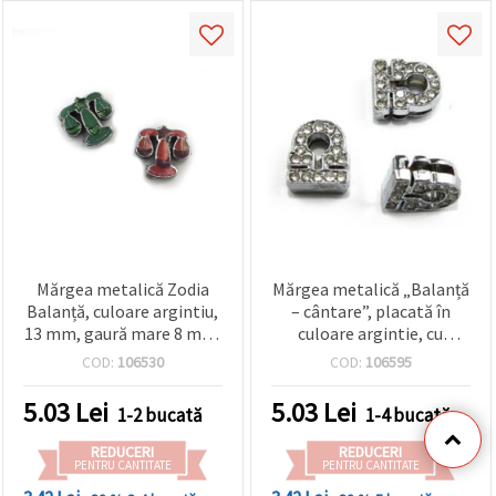
Mărgea metalică Zodia
Mărgea metalică „Balanță
Balanță, culoare argintiu,
– cântare”, placată în
13 mm, gaură mare 8 mm,
culoare argintie, cu
pentru bijuterii și
cristale, 11 mm, gaură 8
COD:
106530
COD:
106595
decorațiuni handmade
mm – ideală pentru
bijuterii handmade și craft
5.03
Lei
5.03
Lei
1-2 bucată
1-4 bucată
REDUCERI
REDUCERI
PENTRU CANTITATE
PENTRU CANTITATE