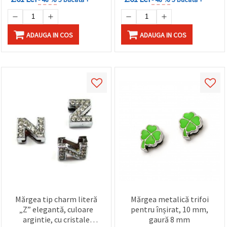
ADAUGA IN COS
ADAUGA IN COS
Mărgea tip charm literă
Mărgea metalică trifoi
„Z” elegantă, culoare
pentru înșirat, 10 mm,
argintie, cu cristale
gaură 8 mm