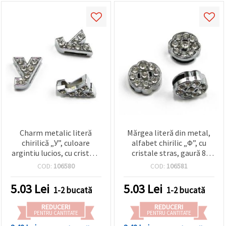
Charm metalic literă
Mărgea literă din metal,
chirilică „У”, culoare
alfabet chirilic „Ф”, cu
argintiu lucios, cu cristale
cristale stras, gaură 8
sclipitoare, gaură 8 mm –
mm, culoare argintie
COD:
106580
COD:
106581
ideal pentru înșirat
bijuterii handmade
5.03
Lei
5.03
Lei
1-2 bucată
1-2 bucată
REDUCERI
REDUCERI
PENTRU CANTITATE
PENTRU CANTITATE