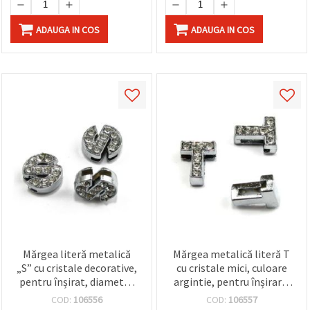
ADAUGA IN COS
ADAUGA IN COS
Mărgea literă metalică
Mărgea metalică literă T
„S” cu cristale decorative,
cu cristale mici, culoare
pentru înșirat, diametru
argintie, pentru înșirare,
orificiu 8 mm, accesorii
gaură 8 mm, accesorii DIY
COD:
106556
COD:
106557
bijuterii DIY, culoare
pentru bijuterii handmade