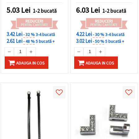
orificiu: 1x8 mm
5.03
Lei
6.03
Lei
1-2 bucată
1-2 bucată
REDUCERI
REDUCERI
PENTRU CANTITATE
PENTRU CANTITATE
3.42 Lei
4.22 Lei
- 32 %
3-4 bucată
- 30 %
3-4 bucată
2.61 Lei
3.02 Lei
- 48 %
5 bucată +
- 50 %
5 bucată +
ADAUGA IN COS
ADAUGA IN COS