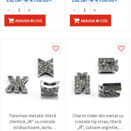
- 48 %
5 bucată +
- 48 %
5 bucată +
ADAUGA IN COS
ADAUGA IN COS
Talisman metalic literă
Charm slider din metal cu
chirilică „Ж” cu cristale
cristale tip stras, literă
strălucitoare, auriu
„Й”, culoare argintie,