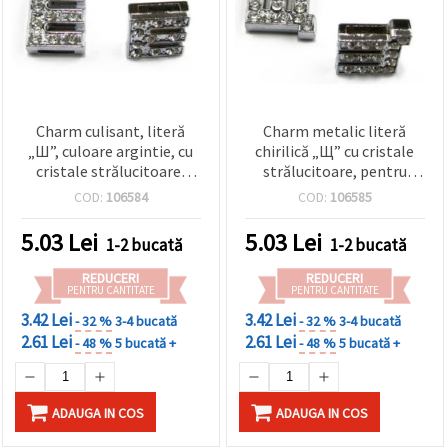
Charm culisant, literă
Charm metalic literă
„Ш”, culoare argintie, cu
chirilică „Щ” cu cristale
cristale strălucitoare,
strălucitoare, pentru
orificiu 8 mm – ideal
înșirat, gaură 8 mm,
COD:
106584
COD:
106585
pentru bijuterii handmade
accesorii bijuterii DIY
și proiecte DIY
5.03
Lei
5.03
Lei
1-2 bucată
1-2 bucată
REDUCERI
REDUCERI
PENTRU CANTITATE
PENTRU CANTITATE
3.42 Lei
3.42 Lei
- 32 %
3-4 bucată
- 32 %
3-4 bucată
2.61 Lei
2.61 Lei
- 48 %
5 bucată +
- 48 %
5 bucată +
ADAUGA IN COS
ADAUGA IN COS