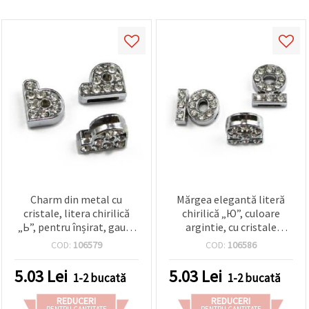
Charm din metal cu
Mărgea elegantă literă
cristale, litera chirilică
chirilică „Ю”, culoare
„Ь”, pentru înșirat, gaură
argintie, cu cristale
8 mm, culoare argintie,
strălucitoare, gaură 8 mm
COD:
106579
COD:
106586
accesorii bijuterii
– charm perfect pentru
handmade
bijuterii handmade
5.03
Lei
5.03
Lei
1-2 bucată
1-2 bucată
REDUCERI
REDUCERI
PENTRU CANTITATE
PENTRU CANTITATE