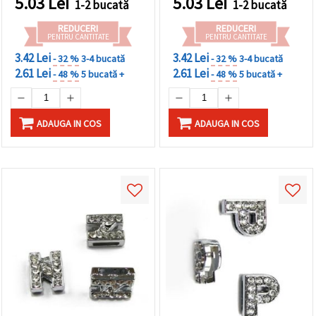
5.03
Lei
5.03
Lei
1-2 bucată
1-2 bucată
personalizate
REDUCERI
REDUCERI
PENTRU CANTITATE
PENTRU CANTITATE
3.42 Lei
3.42 Lei
- 32 %
3-4 bucată
- 32 %
3-4 bucată
2.61 Lei
2.61 Lei
- 48 %
5 bucată +
- 48 %
5 bucată +
ADAUGA IN COS
ADAUGA IN COS