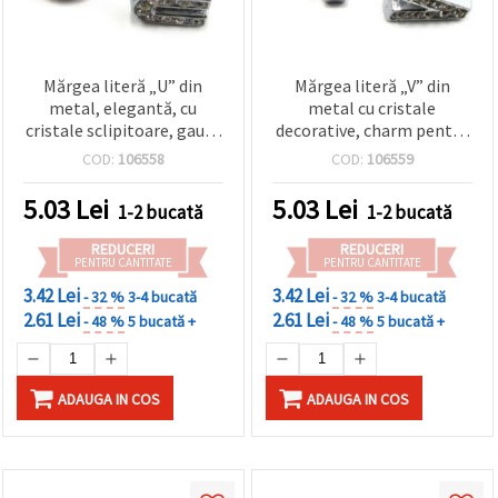
Mărgea literă „U” din
Mărgea literă „V” din
metal, elegantă, cu
metal cu cristale
cristale sclipitoare, gaură
decorative, charm pentru
în formă de U, 8 mm –
bijuterii handmade, gaură
COD:
106558
COD:
106559
perfectă pentru
8 mm
confecționarea
5.03
Lei
5.03
Lei
1-2 bucată
1-2 bucată
bijuteriilor DIY/handmade
REDUCERI
REDUCERI
PENTRU CANTITATE
PENTRU CANTITATE
3.42 Lei
3.42 Lei
- 32 %
3-4 bucată
- 32 %
3-4 bucată
2.61 Lei
2.61 Lei
- 48 %
5 bucată +
- 48 %
5 bucată +
ADAUGA IN COS
ADAUGA IN COS