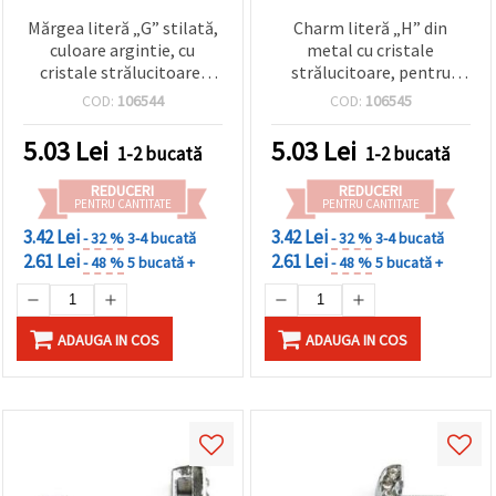
Mărgea literă „G” stilată,
Charm literă „H” din
culoare argintie, cu
metal cu cristale
cristale strălucitoare,
strălucitoare, pentru
gaură 8 mm – perfectă
înșirare, orificiu 8 mm –
COD:
106544
COD:
106545
pentru bijuterii handmade
accesorii bijuterii DIY
DIY
5.03
Lei
5.03
Lei
1-2 bucată
1-2 bucată
REDUCERI
REDUCERI
PENTRU CANTITATE
PENTRU CANTITATE
3.42 Lei
3.42 Lei
- 32 %
3-4 bucată
- 32 %
3-4 bucată
2.61 Lei
2.61 Lei
- 48 %
5 bucată +
- 48 %
5 bucată +
ADAUGA IN COS
ADAUGA IN COS