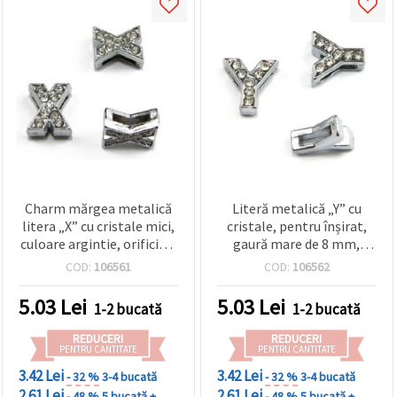
Charm mărgea metalică
Literă metalică „Y” cu
litera „X” cu cristale mici,
cristale, pentru înșirat,
culoare argintie, orificiu 8
gaură mare de 8 mm,
mm, accesoriu DIY pentru
finisaj culoare argintie —
COD:
106561
COD:
106562
bijuterii handmade
ideală pentru proiecte
hobby și bijuterii DIY
5.03
Lei
5.03
Lei
1-2 bucată
1-2 bucată
REDUCERI
REDUCERI
PENTRU CANTITATE
PENTRU CANTITATE
3.42 Lei
3.42 Lei
- 32 %
3-4 bucată
- 32 %
3-4 bucată
2.61 Lei
2.61 Lei
- 48 %
5 bucată +
- 48 %
5 bucată +