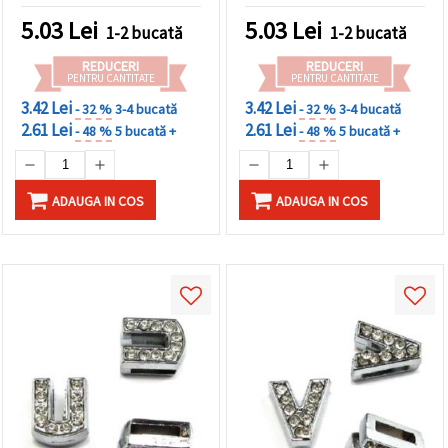
argintie
5.03
Lei
5.03
Lei
1-2 bucată
1-2 bucată
REDUCERI
REDUCERI
PENTRU CANTITATE
PENTRU CANTITATE
3.42 Lei
3.42 Lei
- 32 %
3-4 bucată
- 32 %
3-4 bucată
2.61 Lei
2.61 Lei
- 48 %
5 bucată +
- 48 %
5 bucată +
ADAUGA IN COS
ADAUGA IN COS