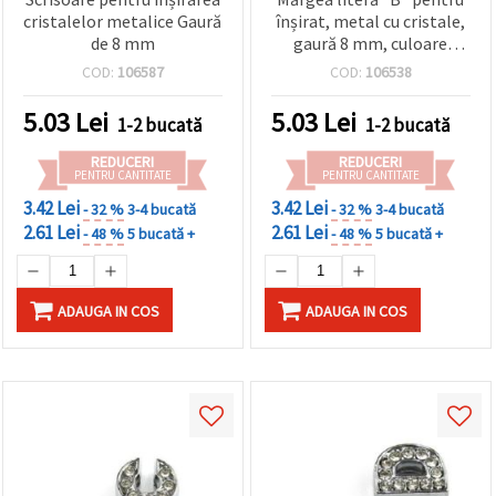
cristalelor metalice Gaură
înșirat, metal cu cristale,
de 8 mm
gaură 8 mm, culoare
argintie
COD:
106587
COD:
106538
5.03
Lei
5.03
Lei
1-2 bucată
1-2 bucată
REDUCERI
REDUCERI
PENTRU CANTITATE
PENTRU CANTITATE
3.42 Lei
3.42 Lei
- 32 %
3-4 bucată
- 32 %
3-4 bucată
2.61 Lei
2.61 Lei
- 48 %
5 bucată +
- 48 %
5 bucată +
ADAUGA IN COS
ADAUGA IN COS