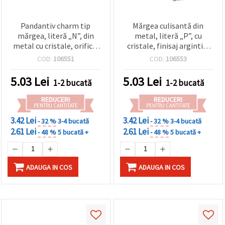
Pandantiv charm tip
Mărgea culisantă din
mărgea, literă „N”, din
metal, literă „P”, cu
metal cu cristale, orificiu
cristale, finisaj argintiu,
8 mm, culoare argintiu,
gaură mare 8 mm – ideală
COD:
106551
COD:
106553
pentru brățări și coliere,
pentru bijuterii handmade
bijuterii DIY
și decorațiuni craft
5.03
Lei
5.03
Lei
1-2 bucată
1-2 bucată
REDUCERI
REDUCERI
PENTRU CANTITATE
PENTRU CANTITATE
3.42 Lei
3.42 Lei
- 32 %
3-4 bucată
- 32 %
3-4 bucată
2.61 Lei
2.61 Lei
- 48 %
5 bucată +
- 48 %
5 bucată +
ADAUGA IN COS
ADAUGA IN COS