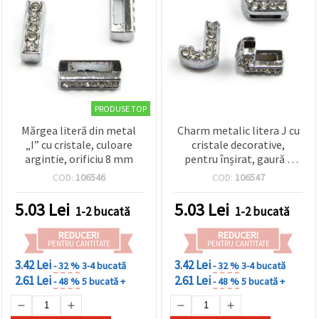
PRODUSE TOP
Mărgea literă din metal
Charm metalic litera J cu
„I” cu cristale, culoare
cristale decorative,
argintie, orificiu 8 mm
pentru înșirat, gaură 8
mm, accesorii pentru
COD:
106546
COD:
106547
bijuterii, culoare argintie
5.03
Lei
5.03
Lei
1-2 bucată
1-2 bucată
REDUCERI
REDUCERI
PENTRU CANTITATE
PENTRU CANTITATE
3.42 Lei
3.42 Lei
- 32 %
3-4 bucată
- 32 %
3-4 bucată
2.61 Lei
2.61 Lei
- 48 %
5 bucată +
- 48 %
5 bucată +