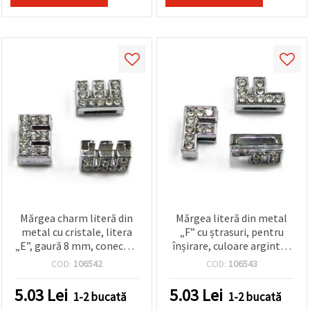
Mărgea charm literă din
Mărgea literă din metal
metal cu cristale, litera
„F” cu ștrasuri, pentru
„E”, gaură 8 mm, conector
înșirare, culoare argintie,
pentru înșirat bijuterii
orificiu 8 mm
COD:
106542
COD:
106543
DIY, culoare argintie, 1
buc.
5.03
Lei
5.03
Lei
1-2 bucată
1-2 bucată