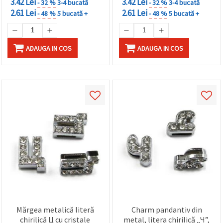
3.42 Lei
3.42 Lei
- 32 %
3-4 bucată
- 32 %
3-4 bucată
2.61 Lei
2.61 Lei
- 48 %
5 bucată +
- 48 %
5 bucată +
ADAUGA IN COS
ADAUGA IN COS
Mărgea metalică literă
Charm pandantiv din
chirilică Ц cu cristale
metal, litera chirilică „Ч”,