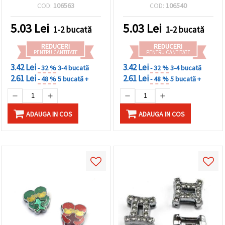
strălucitoare, orificiu 8
COD:
106563
COD:
106540
mm – perfectă pentru
confecționarea
5.03
Lei
5.03
Lei
1-2 bucată
1-2 bucată
bijuteriilor handmade
REDUCERI
REDUCERI
PENTRU CANTITATE
PENTRU CANTITATE
3.42 Lei
3.42 Lei
- 32 %
3-4 bucată
- 32 %
3-4 bucată
2.61 Lei
2.61 Lei
- 48 %
5 bucată +
- 48 %
5 bucată +
ADAUGA IN COS
ADAUGA IN COS