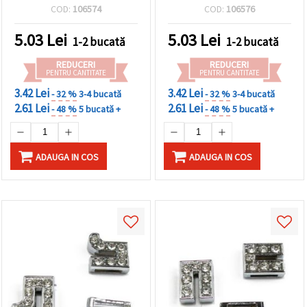
(culoare), pentru înșirare
orificiu 8 mm, pentru
COD:
106574
COD:
106576
și bijuterii handmade/DIY,
brățări DIY, brățări tip
orificiu 8 mm
bandă și bijuterii
5.03
Lei
5.03
Lei
1-2 bucată
1-2 bucată
handmade
REDUCERI
REDUCERI
PENTRU CANTITATE
PENTRU CANTITATE
3.42 Lei
3.42 Lei
- 32 %
3-4 bucată
- 32 %
3-4 bucată
2.61 Lei
2.61 Lei
- 48 %
5 bucată +
- 48 %
5 bucată +
ADAUGA IN COS
ADAUGA IN COS