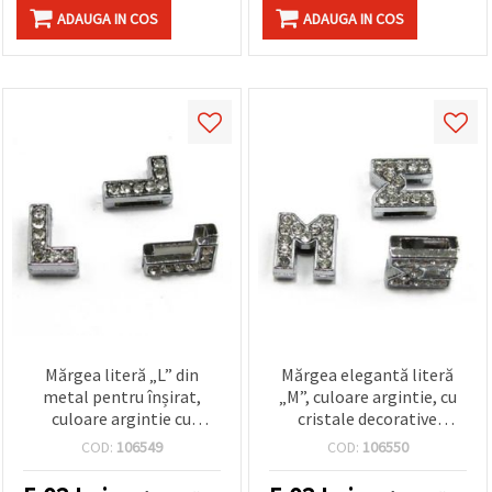
ADAUGA IN COS
ADAUGA IN COS
Mărgea literă „L” din
Mărgea elegantă literă
metal pentru înșirat,
„M”, culoare argintie, cu
culoare argintie cu
cristale decorative
cristale încrustate,
strălucitoare, orificiu 8
COD:
106549
COD:
106550
orificiu 8 mm – accesoriu
mm – ideală pentru
pentru bijuterii handmade
bijuterii DIY