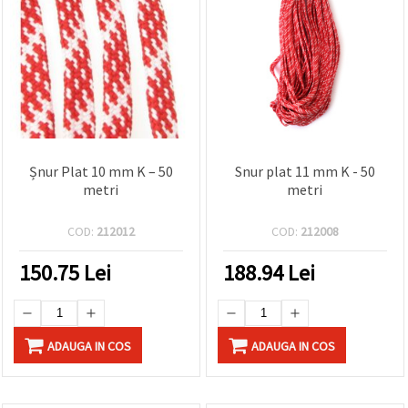
Șnur Plat 10 mm K – 50
Snur plat 11 mm K - 50
metri
metri
COD:
212012
COD:
212008
150.75
Lei
188.94
Lei
ADAUGA IN COS
ADAUGA IN COS