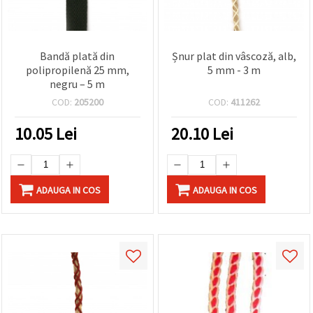
Bandă plată din
Șnur plat din vâscoză, alb,
polipropilenă 25 mm,
5 mm - 3 m
negru – 5 m
COD:
205200
COD:
411262
10.05
Lei
20.10
Lei
ADAUGA IN COS
ADAUGA IN COS