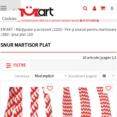
0
Cookies
Comanda peste 3800 Lei si primesti transport gratuit!
0731715486
🍪 Bună,
EM ART
›
Mărţişoare și accesorii
(2255)
›
Fire și snururi pentru martisoare
vrem să vă
(389)
›
Șnur plat
(20)
oferim
câteva
cookie -uri.
SNUR MARTISOR PLAT
Cu toate
acestea, ele
sunt diferite
20 articole | pagini 1/1
de cele pe
care le
FILTRE
cunoașteți,
suntem
Sorteaza:
Vizualizare pagină:
siguri că
veți avea
cea mai
tare
experiență
aici,
amintindu-
vă de
preferințele
și re-