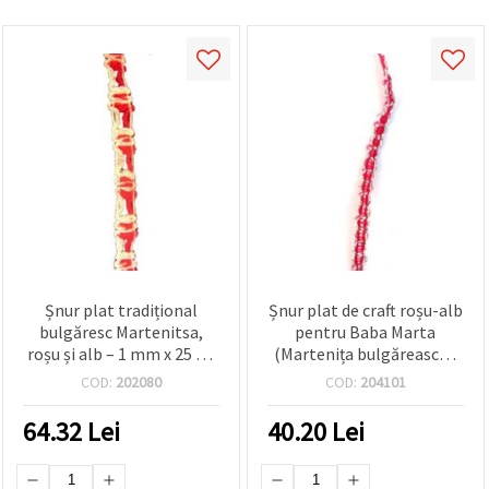
Șnur plat tradițional
Șnur plat de craft roșu-alb
bulgăresc Martenitsa,
pentru Baba Marta
roșu și alb – 1 mm x 25 m,
(Martenița bulgărească),
pentru brățări Baba
amulete și brățări, 4 mm x
COD:
202080
COD:
204101
Marta, mărțișoare,
100 m, bobină
împletituri și decorațiuni
64.32
Lei
40.20
Lei
DIY