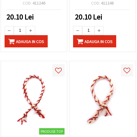
mm x 3 m – DIY pentru
mm, 3 m
COD:
411246
COD:
411248
brățări Baba Marta,
mărțișor și proiecte craft
20.10
Lei
20.10
Lei
ADAUGA IN COS
ADAUGA IN COS
PRODUSE TOP