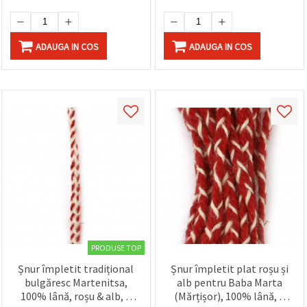
ADAUGA IN COS
ADAUGA IN COS
PRODUSE TOP
Șnur împletit tradițional
Șnur împletit plat roșu și
bulgăresc Martenitsa,
alb pentru Baba Marta
100% lână, roșu & alb, 8
(Mărțișor), 100% lână, 8