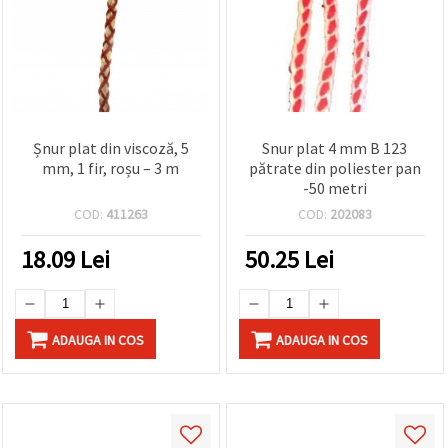
Șnur plat din viscoză, 5
Snur plat 4 mm B 123
mm, 1 fir, roșu – 3 m
pătrate din poliester pan
-50 metri
COD:
411263
COD:
202083
18.09
Lei
50.25
Lei
ADAUGA IN COS
ADAUGA IN COS