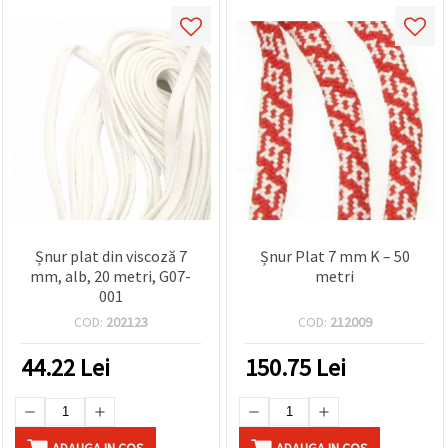
Șnur plat din viscoză 7
Șnur Plat 7 mm K – 50
mm, alb, 20 metri, G07-
metri
001
COD:
202123
COD:
212009
44.22
Lei
150.75
Lei
ADAUGA IN COS
ADAUGA IN COS