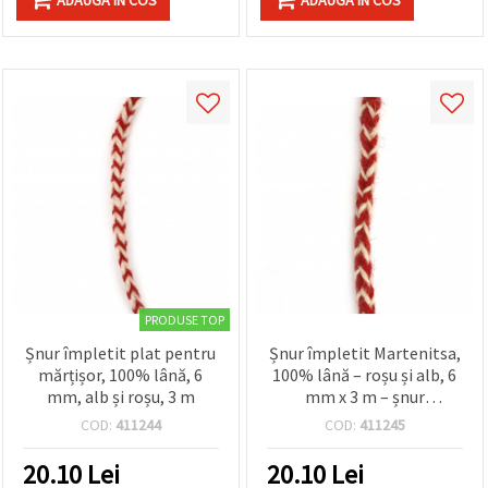
PRODUSE TOP
Șnur împletit plat pentru
Șnur împletit Martenitsa,
mărțișor, 100% lână, 6
100% lână – roșu și alb, 6
mm, alb și roșu, 3 m
mm x 3 m – șnur
tradițional bulgăresc
COD:
411244
COD:
411245
pentru brățări Baba
Marta, ciucuri și proiecte
20.10
Lei
20.10
Lei
DIY