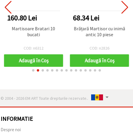
160.80 Lei
68.34 Lei
Martisoare Bratari 10
Brățară Martisor cu inimă
bucati
antic 10 piese
COD: n6312
COD: n2826
Adaugă în Coş
Adaugă în Coş
© 2004 - 2026 EM ART Toate drepturile rezervate..
INFORMATIE
Despre noi