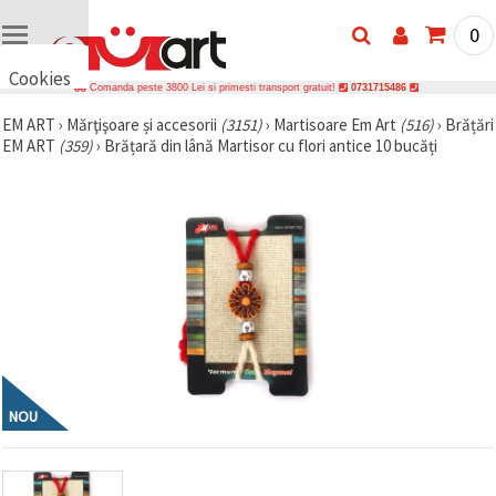
0
Cookies
Comanda peste 3800 Lei si primesti transport gratuit!
0731715486
🍪 Bună,
EM ART
›
Mărţişoare și accesorii
(3151)
›
Martisoare Em Art
(516)
›
Brățări
vrem să vă
EM ART
(359)
›
Brățară din lână Martisor cu flori antice 10 bucăți
oferim
câteva
cookie -uri.
Cu toate
acestea, ele
sunt diferite
de cele pe
care le
cunoașteți,
suntem
siguri că
veți avea
cea mai
tare
experiență
aici,
NOU
amintindu-
vă de
preferințele
și re-