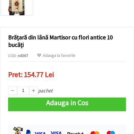
vizitele.
Puteți fi de
acord să
utilizați
toate
cookie -
urile făcând
Brățară din lână Martisor cu flori antice 10
clic pe "pe
site!" Sau să
bucăți
vă indicați
preferințele
Adauga la favorite
COD:
n4367
în setări
selectând
un tip de
cookie -uri
Pret:
154.77 Lei
dat și
făcând clic
pe butonul
"Salvați"
pachet
Adauga in Cos
Аcceptati
toate!
Setări