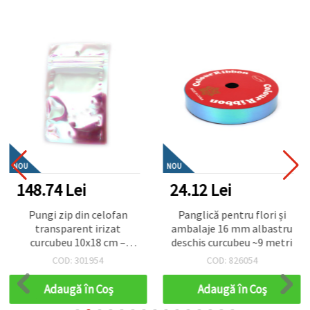
NOU
NOU
148.74 Lei
24.12 Lei
Pungi zip din celofan
Panglică pentru flori și
transparent irizat
ambalaje 16 mm albastru
curcubeu 10x18 cm –
deschis curcubeu ~9 metri
ambalaj lucios, durabil și
COD: 301954
COD: 826054
atrăgător pentru
handmade, set de 100
Adaugă în Coş
Adaugă în Coş
bucăți