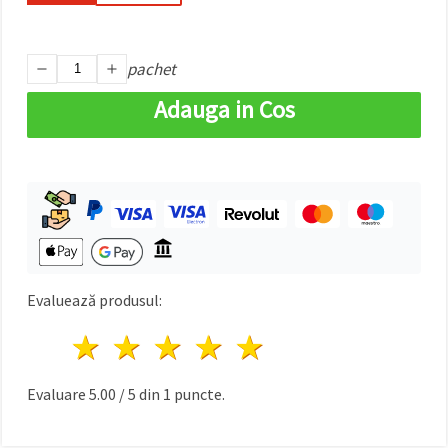
pachet
Adauga in Cos
Evaluează produsul:
1 stea
2 stele
3 stele
4 stele
5 stele
Evaluare
5.00
/
5
din
1
puncte.