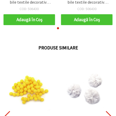
bile textile decorative
bile textile decorative
pentru scrapbooking,
pentru scrapbooking,
COD: 506430
COD: 506430
felicitări, accesorii și
felicitări, accesorii și
proiecte DIY
proiecte DIY
Adaugă în Coş
Adaugă în Coş
PRODUSE SIMILARE