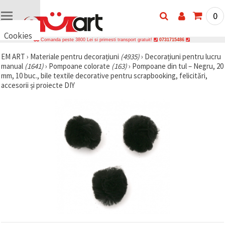
0
Cookies
Comanda peste 3800 Lei si primesti transport gratuit!
0731715486
🍪 Bună,
EM ART
›
Materiale pentru decorațiuni
(4935)
›
Decorațiuni pentru lucru
vrem să vă
manual
(1641)
›
Pompoane colorate
(163)
›
Pompoane din tul – Negru, 20
oferim
câteva
mm, 10 buc., bile textile decorative pentru scrapbooking, felicitări,
cookie -uri.
accesorii și proiecte DIY
Cu toate
acestea, ele
sunt diferite
de cele pe
care le
cunoașteți,
suntem
siguri că
veți avea
cea mai
tare
experiență
aici,
amintindu-
vă de
preferințele
și re-