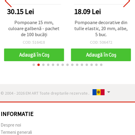
30.15 Lei
18.09 Lei
Pompoane 15 mm,
Pompoane decorative din
culoare galbenă - pachet
tulle elastic, 20 mm, albe,
de 100 bucăți
5 buc.
COD: 516418
COD: 506472
Adaugă în Coş
Adaugă în Coş
© 2004 - 2026 EM ART Toate drepturile rezervate..
INFORMATIE
Despre noi
Termeni generali