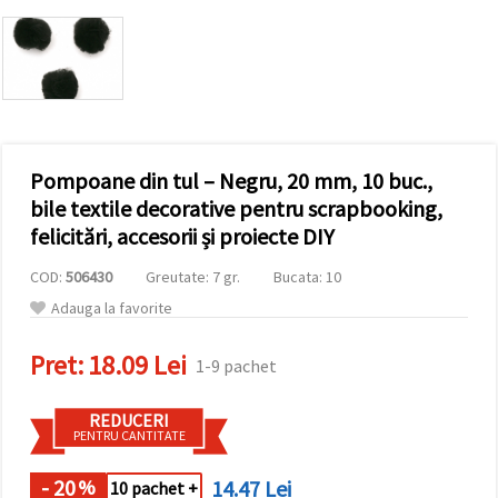
vizitele.
Puteți fi de
acord să
utilizați
toate
cookie -
urile făcând
clic pe "pe
site!" Sau să
vă indicați
Pompoane din tul – Negru, 20 mm, 10 buc.,
preferințele
bile textile decorative pentru scrapbooking,
în setări
selectând
felicitări, accesorii și proiecte DIY
un tip de
cookie -uri
COD:
506430
Greutate: 7 gr.
Bucata: 10
dat și
făcând clic
Adauga la favorite
pe butonul
"Salvați"
Pret:
18.09 Lei
1-9 pachet
Аcceptati
toate!
REDUCERI
PENTRU CANTITATE
Setări
- 20
14.47 Lei
%
10 pachet +