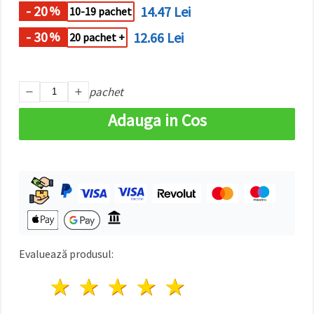
- 20
14.47 Lei
%
10-19 pachet
- 30
12.66 Lei
%
20 pachet +
pachet
Adauga in Cos
Evaluează produsul:
1 stea
2 stele
3 stele
4 stele
5 stele