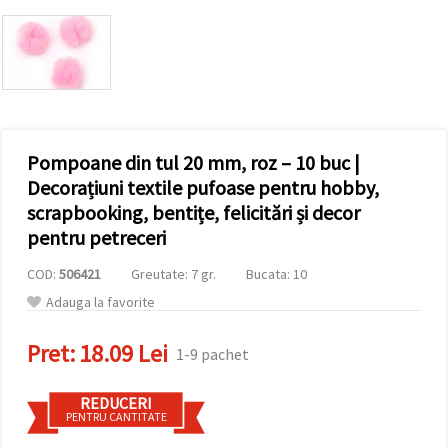
vizitele.
Puteți fi de
acord să
utilizați
toate
cookie -
urile făcând
clic pe "pe
site!" Sau să
vă indicați
Pompoane din tul 20 mm, roz – 10 buc |
preferințele
Decorațiuni textile pufoase pentru hobby,
în setări
selectând
scrapbooking, bentițe, felicitări și decor
un tip de
pentru petreceri
cookie -uri
dat și
făcând clic
COD:
506421
Greutate: 7 gr.
Bucata: 10
pe butonul
"Salvați"
Adauga la favorite
Pret:
18.09 Lei
Аcceptati
1-9 pachet
toate!
REDUCERI
Setări
PENTRU CANTITATE