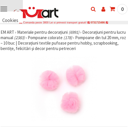
0
Cookies
Comanda peste 3800 Lei si primesti transport gratuit!
0731715486
🍪 Bună,
EM ART
›
Materiale pentru decorațiuni
(6991)
›
Decorațiuni pentru lucru
vrem să vă
manual
(2383)
›
Pompoane colorate
(178)
›
Pompoane din tul 20 mm, roz
oferim
câteva
– 10 buc | Decorațiuni textile pufoase pentru hobby, scrapbooking,
cookie -uri.
bentițe, felicitări și decor pentru petreceri
Cu toate
acestea, ele
sunt diferite
de cele pe
care le
cunoașteți,
suntem
siguri că
veți avea
cea mai
tare
experiență
aici,
amintindu-
vă de
preferințele
și re-