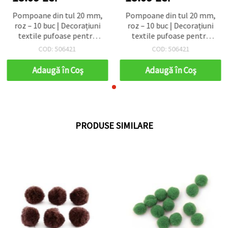
Pompoane din tul 20 mm,
Pompoane din tul 20 mm,
roz – 10 buc | Decorațiuni
roz – 10 buc | Decorațiuni
textile pufoase pentru
textile pufoase pentru
hobby, scrapbooking,
hobby, scrapbooking,
COD: 506421
COD: 506421
bentițe, felicitări și decor
bentițe, felicitări și decor
pentru petreceri
pentru petreceri
Adaugă în Coş
Adaugă în Coş
PRODUSE SIMILARE