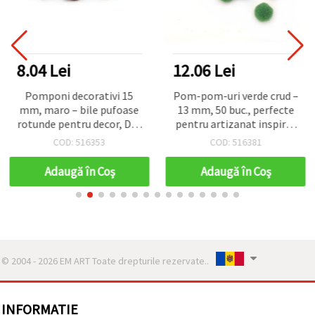
8.04 Lei
12.06 Lei
Pomponi decorativi 15
Pom-pom-uri verde crud –
mm, maro – bile pufoase
13 mm, 50 buc., perfecte
rotunde pentru decor, DIY,
pentru artizanat inspirat
craft, aplicații și
de natură, decorațiuni DIY
COD: 516353
COD: 516381
scrapbooking, set 20 buc.
și proiecte creative
Adaugă în Coş
Adaugă în Coş
© 2004 - 2026 EM ART Toate drepturile rezervate..
INFORMATIE