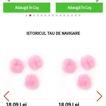
pentru bijuterii de lux,
handmade/DIY
Adaugă în Coş
Adaugă în Coş
ISTORICUL TAU DE NAVIGARE
18.09 Lei
18.09 Lei