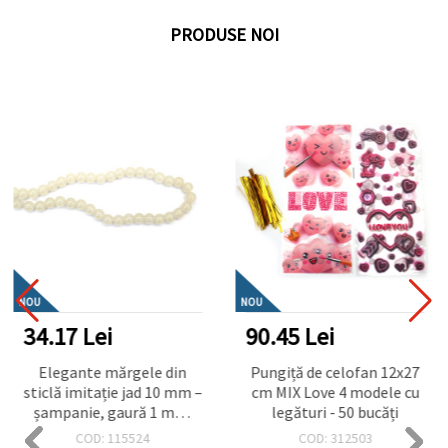
PRODUSE NOI
NOU
NOU
34.17 Lei
90.45 Lei
Elegante mărgele din
Pungiță de celofan 12x27
sticlă imitație jad 10 mm –
cm MIX Love 4 modele cu
șampanie, gaură 1 mm,
legături - 50 bucăți
șirag ~85 bucăți – perfecte
COD: 115524
COD: 312503