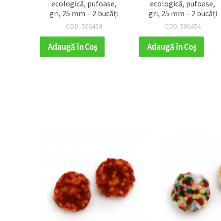
ecologică, pufoase,
ecologică, pufoase,
gri, 25 mm – 2 bucăți
gri, 25 mm – 2 bucăți
COD: 506454
COD: 506454
Adaugă în Coş
Adaugă în Coş