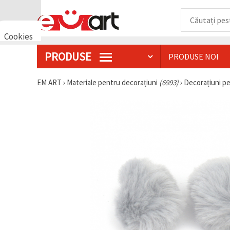
Cookies
🍪 Bună,
PRODUSE
PRODUSE NOI
vrem să vă
oferim
câteva
EM ART
›
Materiale pentru decorațiuni
(6993)
›
Decorațiuni p
cookie -uri.
Cu toate
acestea, ele
sunt diferite
de cele pe
care le
cunoașteți,
suntem
siguri că
veți avea
cea mai
tare
experiență
aici,
amintindu-
vă de
preferințele
și re-