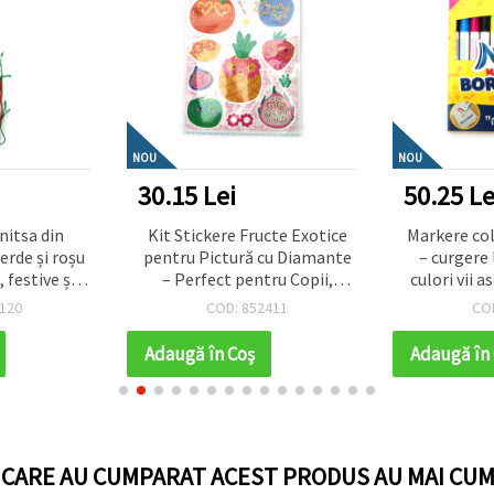
NOU
NOU
30.15 Lei
50.25 Le
nitsa din
Kit Stickere Fructe Exotice
Markere col
erde și roșu
pentru Pictură cu Diamante
– curgere l
 festive și
– Perfect pentru Copii,
culori vii 
sortat de 10
Crafturi de Vară și Distracție
pentru d
120
COD: 852411
CO
i
Creativă, Asortate (Mixte)
școală, h
SCC208
cre
Adaugă în Coş
Adaugă în
I CARE AU CUMPARAT ACEST PRODUS AU MAI CUM