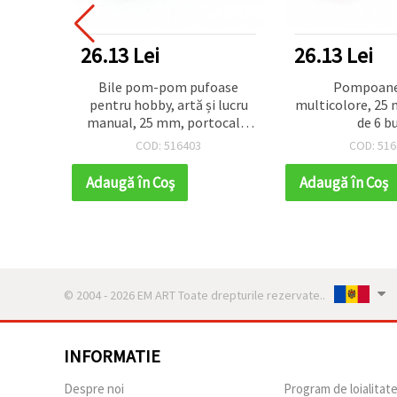
26.13 Lei
26.13 Lei
vi din
Bile pom-pom pufoase
Pompoane 
anual,
pentru hobby, artă și lucru
multicolore, 25
mm, 10
manual, 25 mm, portocaliu
de 6 bu
hobby,
și roșu - 6 bucăți
COD: 516403
COD: 516
DIY
Adaugă în Coş
Adaugă în Coş
© 2004 - 2026 EM ART Toate drepturile rezervate..
INFORMATIE
Despre noi
Program de loialitat