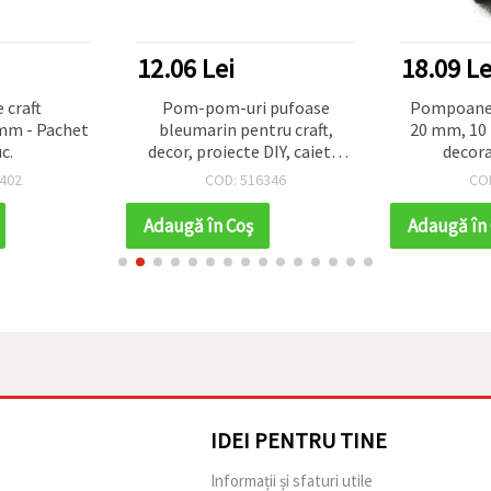
12.06 Lei
18.09 Le
craft
Pom-pom-uri pufoase
Pompoane d
 mm - Pachet
bleumarin pentru craft,
20 mm, 10 b
c.
decor, proiecte DIY, caiete,
decora
albume și rame, 25 mm – set
scrapbook
402
COD: 516346
CO
20 bucăți
accesorii
Adaugă în Coş
Adaugă în
IDEI PENTRU TINE
e
Informații și sfaturi utile