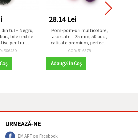
i
28.14 Lei
46.2
in tul – Negru,
Pom-pom-uri multicolore,
Pom
uc., bile textile
asortate – 25 mm, 50 buc.,
nuanțe
tive pentru
calitate premium, perfecte
mm, 
ing, felicitări,
pentru hobby și craft,
pen
D: 506430
COD: 516379
 și proiecte DIY
decorațiuni DIY și proiecte
de
creative
 Coş
Adaugă în Coş
Adaug
URMEAZĂ-NE
EM ART pe Facebook