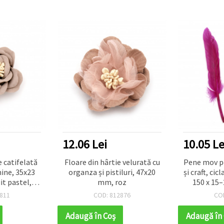
12.06 Lei
10.05 Le
e catifelată
Floare din hârtie velurată cu
Pene mov pe
mine, 35x23
organza și pistiluri, 47x20
și craft, ci
it pastel,
mm, roz
150 x 15–
made și
811
COD: 812876
CO
king
Adaugă în Coş
Adaugă în