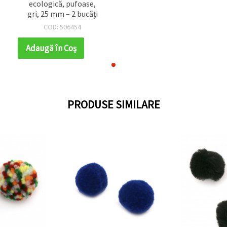
ecologică, pufoase,
gri, 25 mm – 2 bucăți
COD: 506454
Adaugă în Coş
PRODUSE SIMILARE