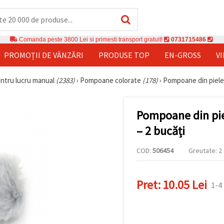
Comanda peste 3800 Lei si primesti transport gratuit!
0731715486
PROMOȚII DE VÂNZĂRI
PRODUSE TOP
EN-GROSS
V
entru lucru manual
(2383)
›
Pompoane colorate
(178)
›
Pompoane din piele 
Pompoane din pie
– 2 bucăți
COD:
506454
Greutate: 2 
Pret:
10.05 Lei
1-4