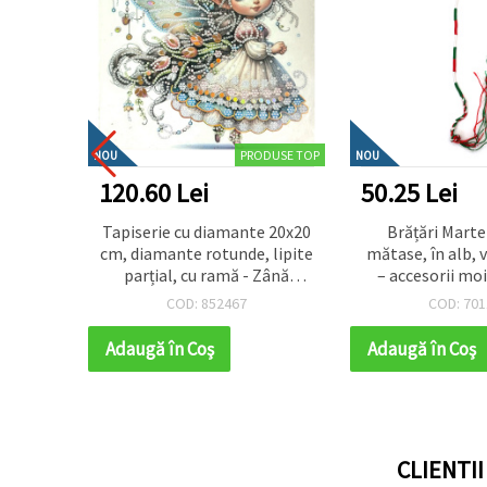
DUSE TOP
PRODUSE TOP
NOU
NOU
120.60 Lei
50.25 Lei
sional
Tapiserie cu diamante 20x20
Brățări Marte
amante
cm, diamante rotunde, lipite
mătase, în alb, v
 mm cu
parțial, cu ramă - Zână
– accesorii moi,
eted,
strălucitoare LT-034
simbolice, set a
COD: 852467
COD: 701
ntru
bucăț
niformă
Adaugă în Coş
Adaugă în Coş
CLIENTI