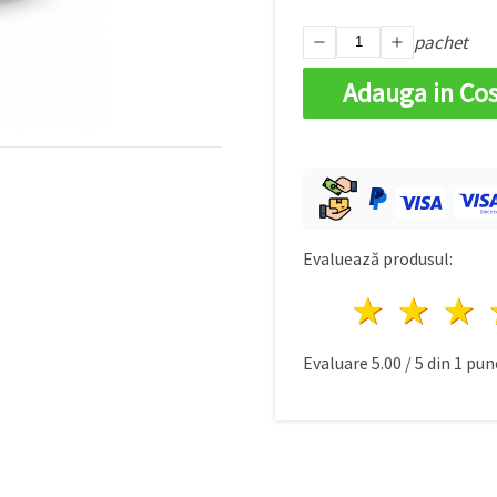
pachet
Adauga in Co
Evaluează produsul:
1 stea
2 st
Evaluare
5.00
/
5
din
1
punc