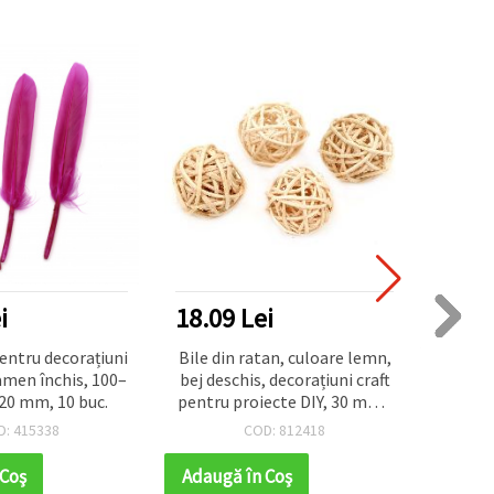
i
18.09 Lei
26.1
ntru decorațiuni
Bile din ratan, culoare lemn,
Pom
clamen închis, 100–
bej deschis, decorațiuni craft
multi
20 mm, 10 buc.
pentru proiecte DIY, 30 mm -
r
set 4 buc
D: 415338
COD: 812418
 Coş
Adaugă în Coş
Adaug