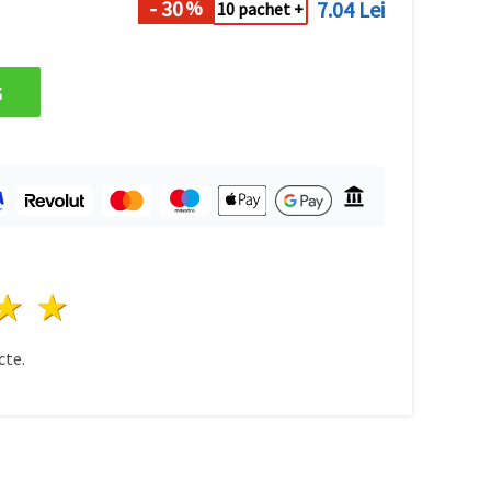
- 30
7.04 Lei
%
10 pachet +
s
ele
3 stele
4 stele
5 stele
te.