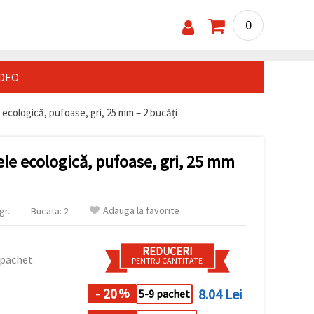
0
IDEO
ecologică, pufoase, gri, 25 mm – 2 bucăți
le ecologică, pufoase, gri, 25 mm
Adauga la favorite
gr.
Bucata: 2
REDUCERI
 pachet
PENTRU CANTITATE
- 20
8.04 Lei
%
5-9 pachet