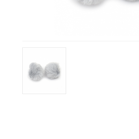
vizitele.
Puteți fi de
acord să
utilizați
toate
cookie -
urile făcând
clic pe "pe
site!" Sau să
vă indicați
preferințele
în setări
selectând
un tip de
cookie -uri
dat și
făcând clic
pe butonul
"Salvați"
Аcceptati
toate!
Setări