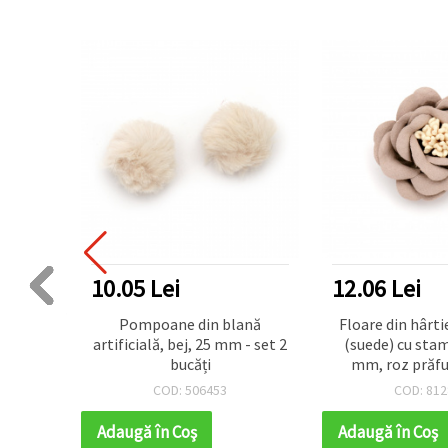
10.05 Lei
12.06 Lei
material
Pompoane din blană
Floare din hârti
, Ø 43
artificială, bej, 25 mm - set 2
(suede) cu sta
ațiuni
bucăți
mm, roz prăfu
ade,
pentru hand
COD: 506453
COD: 812
t și
scrapboo
r
Adaugă în Coş
Adaugă în Coş