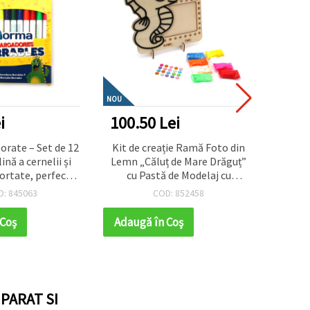
NOU
NOU
i
100.50 Lei
52.2
orate – Set de 12
Kit de creație Ramă Foto din
Șir 
ină a cernelii și
Lemn „Căluț de Mare Drăguț”
3x4
asortate, perfecte
cu Pastă de Modelaj cu
fațet
esen, colorat,
Uscare la Aer și Cristale
strat
D: 845063
COD: 852458
obby și proiecte
Autoadezive – Perfect
cu
ative DIY
pentru Copii, Activități
 Coş
Adaugă în Coş
Adaug
Creative, DIY și Decorare
Handmade
PARAT SI