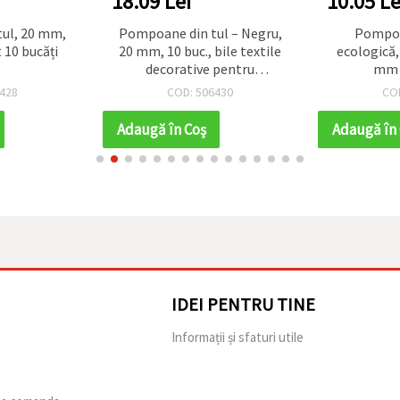
18.09 Lei
10.05 Le
ul, 20 mm,
Pompoane din tul – Negru,
Pompoa
t 10 bucăți
20 mm, 10 buc., bile textile
ecologică,
decorative pentru
mm –
scrapbooking, felicitări,
428
COD: 506430
CO
accesorii și proiecte DIY
Adaugă în Coş
Adaugă în
IDEI PENTRU TINE
e
Informații și sfaturi utile