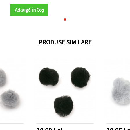
hobby, craft,
decorațiuni și proiecte
Adaugă în Coş
DIY
PRODUSE SIMILARE