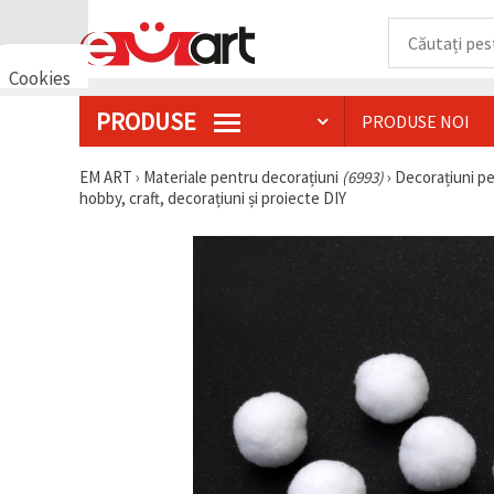
Cookies
🍪 Bună,
PRODUSE
PRODUSE NOI
vrem să vă
oferim
câteva
EM ART
›
Materiale pentru decorațiuni
(6993)
›
Decorațiuni p
cookie -uri.
hobby, craft, decorațiuni și proiecte DIY
Cu toate
acestea, ele
sunt diferite
de cele pe
care le
cunoașteți,
suntem
siguri că
veți avea
cea mai
tare
experiență
aici,
amintindu-
vă de
preferințele
și re-