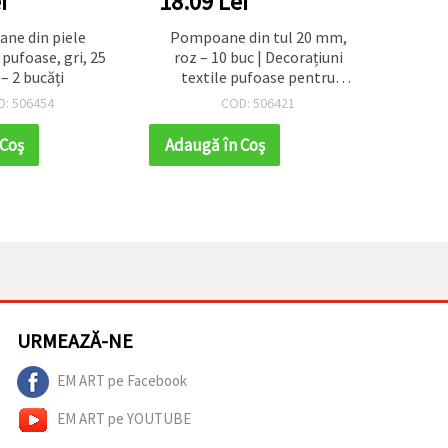
i
18.09 Lei
20.1
ne din piele
Pompoane din tul 20 mm,
Pompo
 pufoase, gri, 25
roz – 10 buc | Decorațiuni
și fer
 2 bucăți
textile pufoase pentru
buc
hobby, scrapbooking,
perf
D: 506454
COD: 506421
bentițe, felicitări și decor
mese
pentru petreceri
scrapb
 Coş
Adaugă în Coş
Adaug
URMEAZĂ-NE
EM ART pe Facebook
EM ART pe YOUTUBE