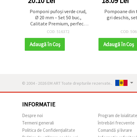
20.10 Lei
18.09 Lei
nte 35
Pomponi pufoși verde crud,
Pompoane din t
 – Set
Ø 20 mm – Set 50 buc.,
gri deschis, se
e DIY,
Calitate Premium, perfecți
mente
pentru decor handmade,
COD: 516372
COD: 506
hobby craft și proiecte DIY
creative
Adaugă în Coş
Adaugă în Coş
© 2004 - 2026 EM ART Toate drepturile rezervate..
INFORMATIE
Despre noi
Program de loialitat
Termeni generali
întrebări frecvente
Politica de Confidențialitate
Comandă și livrare