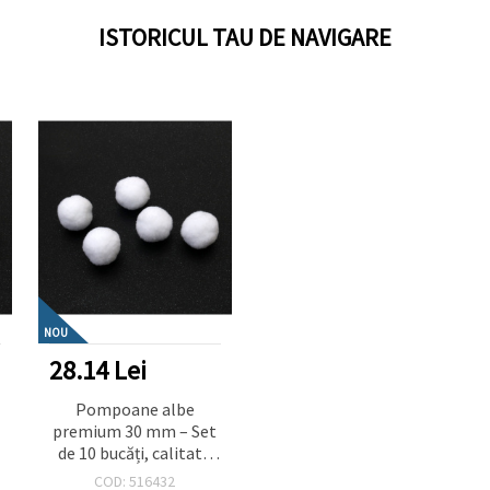
ISTORICUL TAU DE NAVIGARE
NOU
28.14 Lei
Pompoane albe
premium 30 mm – Set
de 10 bucăți, calitate
superioară pentru
COD: 516432