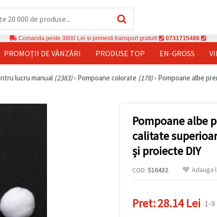
Comanda peste 3800 Lei si primesti transport gratuit!
0731715486
PROMOȚII DE VÂNZĂRI
PRODUSE TOP
EN-GROSS
V
entru lucru manual
(2383)
›
Pompoane colorate
(178)
›
Pompoane albe prem
Pompoane albe p
calitate superioa
și proiecte DIY
Adauga l
COD:
516432
Pret:
28.14 Lei
1-9