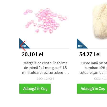
NOU
NOU
20.10 Lei
54.27 Lei
hârtie
Mărgele de cristal în formă
Fir de lână pie
15 mm
de inimă 9x4 mm gaură 1.5
bumbac 40% p
e x 1
mm culoare roz curcubeu -20
culoare șampani
grame ~110 bucăți
COD: 124086
COD: 411
Adaugă în Coş
Adaugă în Coş