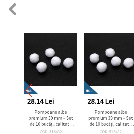
NOU
NOU
28.14 Lei
28.14 Lei
Pompoane albe
Pompoane albe
premium 30 mm – Set
premium 30 mm – Set
de 10 bucăți, calitate
de 10 bucăți, calitate
superioară pentru
superioară pentru
COD: 516432
COD: 516432