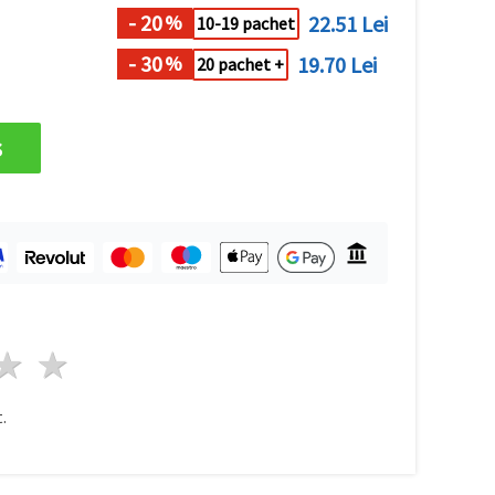
- 20
22.51 Lei
%
10-19 pachet
- 30
19.70 Lei
%
20 pachet +
s
ele
3 stele
4 stele
5 stele
.