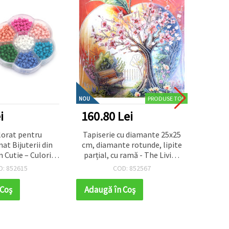
PRODUSE TOP
NOU
NOU
i
160.80 Lei
40.2
lorat pentru
Tapiserie cu diamante 25x25
Pu
at Bijuterii din
cm, diamante rotunde, lipite
26x
n Cutie – Culori
parțial, cu ramă - The Living
rtate) – Perfect
Tree YY82
D: 852615
COD: 852567
pii, Activități
, Hobby & DIY
 Coş
Adaugă în Coş
Adaug
ijuterii