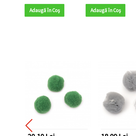
hobby, craft,
hobby, craft,
decorațiuni și proiecte
decorațiuni și proiecte
Adaugă în Coş
Adaugă în Coş
DIY
DIY