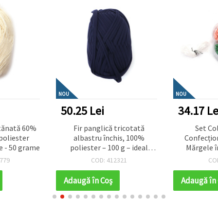
NOU
NOU
50.25 Lei
34.17 Le
ptănată 60%
Fir panglică tricotată
Set Co
oliester
albastru închis, 100%
Confecțion
e - 50 grame
poliester – 100 g – ideal
Mărgele î
pentru croșetat, tricotat și
Mixte (Aso
779
COD: 412321
CO
proiecte DIY creative
pentru Co
Creative
Adaugă în Coş
Adaugă în
B