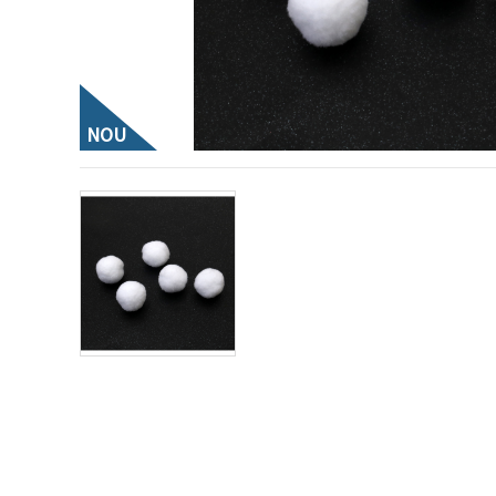
vizitele.
Puteți fi de
acord să
utilizați
toate
cookie -
urile făcând
NOU
clic pe "pe
site!" Sau să
vă indicați
preferințele
în setări
selectând
un tip de
cookie -uri
dat și
făcând clic
pe butonul
"Salvați"
Аcceptati
toate!
Setări