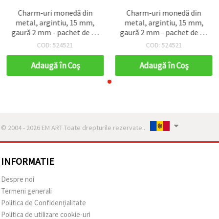
Charm-uri monedă din
Charm-uri monedă din
metal, argintiu, 15 mm,
metal, argintiu, 15 mm,
gaură 2 mm - pachet de 50
gaură 2 mm - pachet de 50
buc., pentru bijuterii
buc., pentru bijuterii
COD: 524521
COD: 524521
handmade
handmade
Adaugă în Coş
Adaugă în Coş
© 2004 - 2026 EM ART Toate drepturile rezervate..
INFORMATIE
Despre noi
Termeni generali
Politica de Confidențialitate
Politica de utilizare cookie-uri