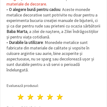
materiale de decorare
.
•
O alegere bună pentru cadou
: Aceste monede
metalice decorative sunt potrivite nu doar pentru a
experimenta bucuria creației manuale de bijuterii, ci
și ca dar pentru rude sau prieteni cu ocazia sărbătorii
Baba Marta
, a zilei de naștere, a Zilei Îndrăgostiților
și pentru viața cotidiană.
•
Durabile la utilizare
: Monedele metalice sunt
fabricate din materiale de calitate și vopsite în
culoare argintie sau aurie, bine acoperite și
aspectuoase, nu se sparg sau decolorează ușor și
sunt durabile pentru a vă servi o perioadă
îndelungată.
Evaluează produsul:
1 stea
2 stele
3 stele
4 stele
5 stele