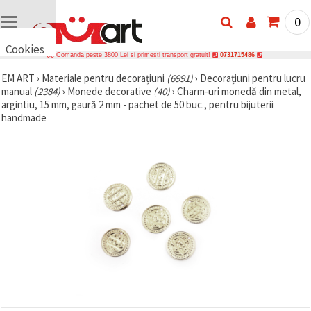
0
Cookies
Comanda peste 3800 Lei si primesti transport gratuit!
0731715486
🍪 Bună,
EM ART
›
Materiale pentru decorațiuni
(6991)
›
Decorațiuni pentru lucru
vrem să vă
manual
(2384)
›
Monede decorative
(40)
›
Charm-uri monedă din metal,
oferim
câteva
argintiu, 15 mm, gaură 2 mm - pachet de 50 buc., pentru bijuterii
cookie -uri.
handmade
Cu toate
acestea, ele
sunt diferite
de cele pe
care le
cunoașteți,
suntem
siguri că
veți avea
cea mai
tare
experiență
aici,
amintindu-
vă de
preferințele
și re-