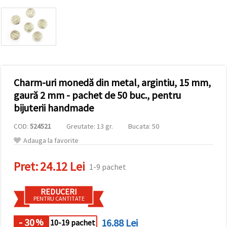
vizitele.
Puteți fi de
acord să
utilizați
toate
cookie -
urile făcând
clic pe "pe
site!" Sau să
vă indicați
Charm-uri monedă din metal, argintiu, 15 mm,
preferințele
gaură 2 mm - pachet de 50 buc., pentru
în setări
selectând
bijuterii handmade
un tip de
cookie -uri
COD:
524521
Greutate: 13 gr.
Bucata: 50
dat și
făcând clic
Adauga la favorite
pe butonul
"Salvați"
Pret:
24.12 Lei
1-9 pachet
Аcceptati
toate!
REDUCERI
PENTRU CANTITATE
Setări
- 30
16.88 Lei
%
10-19 pachet