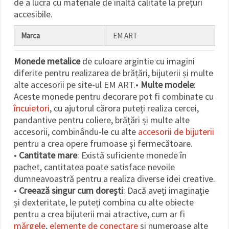
de a lucra cu materiale de înaltă calitate la prețuri
accesibile.
Marca
EM ART
Monede metalice
de culoare argintie cu imagini
diferite pentru realizarea de brățări, bijuterii și multe
alte accesorii pe site-ul EM ART.•
Multe modele
:
Aceste monede pentru decorare pot fi combinate cu
încuietori
, cu ajutorul cărora puteți realiza cercei,
pandantive pentru coliere, brățări și multe alte
accesorii, combinându-le cu alte
accesorii de bijuterii
pentru a crea opere frumoase și fermecătoare.
•
Cantitate mare
: Există suficiente monede în
pachet, cantitatea poate satisface nevoile
dumneavoastră pentru a realiza diverse idei creative.
•
Creează singur cum dorești
: Dacă aveți imaginație
și dexteritate, le puteți combina cu alte obiecte
pentru a crea bijuterii mai atractive, cum ar fi
mărgele
,
elemente de conectare
și numeroase alte