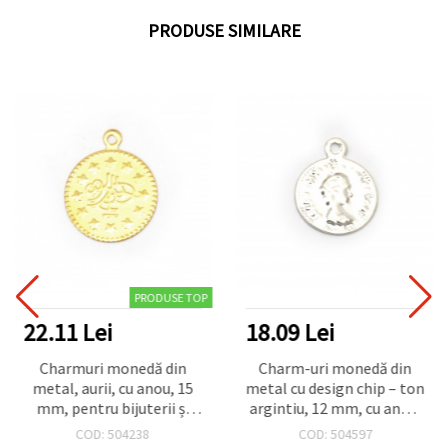
PRODUSE SIMILARE
PRODUSE TOP
22.11 Lei
18.09 Lei
Charmuri monedă din
Charm-uri monedă din
metal, aurii, cu anou, 15
metal cu design chip – ton
mm, pentru bijuterii și
argintiu, 12 mm, cu anou,
decorațiuni DIY — set 50
pachet 50 buc.
COD: 504238
COD: 504597
bucăți