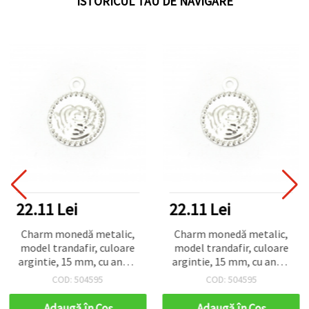
ISTORICUL TAU DE NAVIGARE
22.11 Lei
22.11 Lei
Charm monedă metalic,
Charm monedă metalic,
model trandafir, culoare
model trandafir, culoare
argintie, 15 mm, cu anou,
argintie, 15 mm, cu anou,
set 50 bucăți
set 50 bucăți
COD: 504595
COD: 504595
Adaugă în Coş
Adaugă în Coş