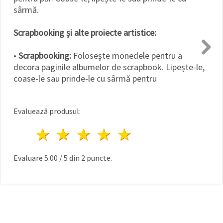
sârmă.
Scrapbooking și alte proiecte artistice:
•
Scrapbooking:
Folosește monedele pentru a
decora paginile albumelor de scrapbook. Lipește-le,
coase-le sau prinde-le cu sârmă pentru
Evaluează produsul:
1 stea
2 stele
3 stele
4 stele
5 stele
Evaluare
5.00
/
5
din
2
puncte.