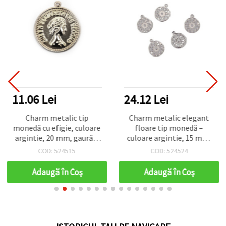
11.06 Lei
24.12 Lei
Charm metalic tip
Charm metalic elegant
monedă cu efigie, culoare
floare tip monedă –
argintie, 20 mm, gaură 2
culoare argintie, 15 mm,
mm — 10 bucăți
orificiu 1,5 mm, set 50
COD: 524515
COD: 524524
buc.
Adaugă în Coş
Adaugă în Coş