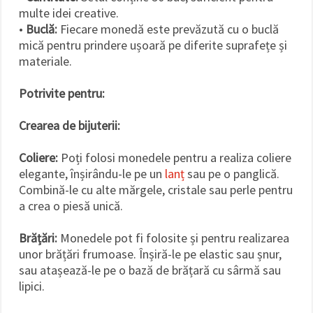
multe idei creative.
•
Buclă:
Fiecare monedă este prevăzută cu o buclă
mică pentru prindere ușoară pe diferite suprafețe și
materiale.
Potrivite pentru:
Crearea de bijuterii:
Coliere:
Poți folosi monedele pentru a realiza coliere
elegante, înșirându-le pe un
lanț
sau pe o panglică.
Combină-le cu alte mărgele, cristale sau perle pentru
a crea o piesă unică.
Brățări:
Monedele pot fi folosite și pentru realizarea
unor brățări frumoase. Înșiră-le pe elastic sau șnur,
sau atașează-le pe o bază de brățară cu sârmă sau
lipici.