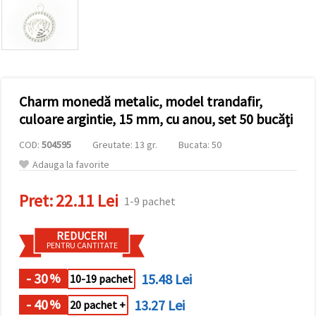
vizitele.
Puteți fi de
acord să
utilizați
toate
cookie -
urile făcând
clic pe "pe
site!" Sau să
Charm monedă metalic, model trandafir,
vă indicați
culoare argintie, 15 mm, cu anou, set 50 bucăți
preferințele
în setări
selectând
COD:
504595
Greutate: 13 gr.
Bucata: 50
un tip de
Adauga la favorite
cookie -uri
dat și
făcând clic
Pret:
22.11 Lei
pe butonul
1-9 pachet
"Salvați"
REDUCERI
PENTRU CANTITATE
Аcceptati
toate!
- 30
15.48 Lei
%
10-19 pachet
Setări
- 40
13.27 Lei
%
20 pachet +