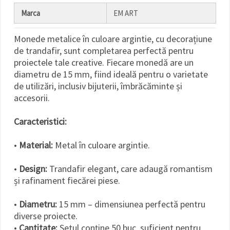
Marca
EM ART
Monede metalice în culoare argintie, cu decorațiune
de trandafir, sunt completarea perfectă pentru
proiectele tale creative. Fiecare monedă are un
diametru de 15 mm, fiind ideală pentru o varietate
de utilizări, inclusiv bijuterii, îmbrăcăminte și
accesorii.
Caracteristici:
•
Material:
Metal în culoare argintie.
•
Design:
Trandafir elegant, care adaugă romantism
și rafinament fiecărei piese.
•
Diametru:
15 mm – dimensiunea perfectă pentru
diverse proiecte.
•
Cantitate:
Setul conține 50 buc, suficient pentru