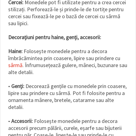
Cercei:
Monedele pot fi utilizate pentru a crea cercei
stilizați. Perforează-le și prinde-le de tortițe pentru
cercei sau fixează-le pe o bază de cercei cu sârmă
sau lipici.
Decorațiuni pentru haine, genți, accesorii:
Haine:
Folosește monedele pentru a decora
îmbrăcămintea prin coasere, lipire sau prindere cu
sârmă
. Înfrumusețează gulere, mâneci, buzunare sau
alte detalii.
•
Genți:
Decorează gențile cu monedele prin coasere,
lipire sau prindere cu sârmă. Pot fi folosite pentru a
ornamenta mânere, bretele, catarame sau alte
detalii.
•
Accesorii:
Folosește monedele pentru a decora
accesorii precum pălării, curele, eșarfe sau bijuterii
pentru păr. Coase-le, lipește-le sau prinde-le cu