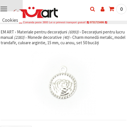
0
Cookies
Comanda peste 3800 Lei si primesti transport gratuit!
0731715486
🍪 Bună,
EM ART
›
Materiale pentru decorațiuni
(6993)
›
Decorațiuni pentru lucru
vrem să vă
manual
(2383)
›
Monede decorative
(40)
›
Charm monedă metalic, model
oferim
câteva
trandafir, culoare argintie, 15 mm, cu anou, set 50 bucăți
cookie -uri.
Cu toate
acestea, ele
sunt diferite
de cele pe
care le
cunoașteți,
suntem
siguri că
veți avea
cea mai
tare
experiență
aici,
amintindu-
vă de
preferințele
și re-