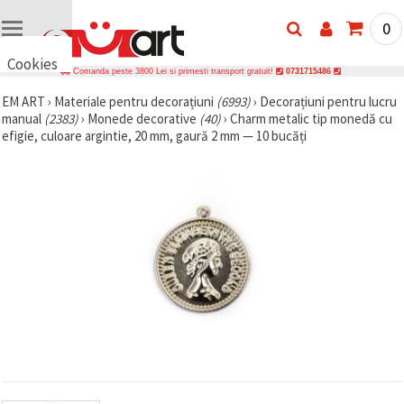
0
Cookies
Comanda peste 3800 Lei si primesti transport gratuit!
0731715486
🍪 Bună,
EM ART
›
Materiale pentru decorațiuni
(6993)
›
Decorațiuni pentru lucru
vrem să vă
manual
(2383)
›
Monede decorative
(40)
›
Charm metalic tip monedă cu
oferim
câteva
efigie, culoare argintie, 20 mm, gaură 2 mm — 10 bucăți
cookie -uri.
Cu toate
acestea, ele
sunt diferite
de cele pe
care le
cunoașteți,
suntem
siguri că
veți avea
cea mai
tare
experiență
aici,
amintindu-
vă de
preferințele
și re-