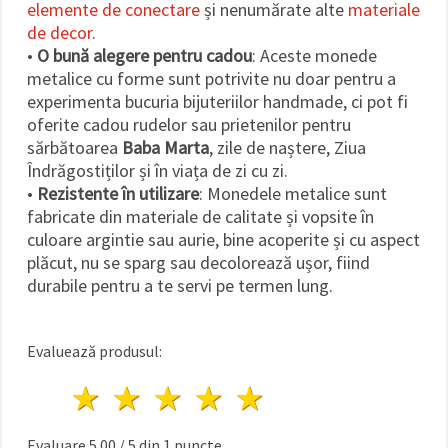
elemente de conectare
și nenumărate alte
materiale
de decor
.
•
O bună alegere pentru cadou
: Aceste monede
metalice cu forme sunt potrivite nu doar pentru a
experimenta bucuria bijuteriilor handmade, ci pot fi
oferite cadou rudelor sau prietenilor pentru
sărbătoarea
Baba Marta
, zile de naștere, Ziua
Îndrăgostiților și în viața de zi cu zi.
•
Rezistente în utilizare
: Monedele metalice sunt
fabricate din materiale de calitate și vopsite în
culoare argintie sau aurie, bine acoperite și cu aspect
plăcut, nu se sparg sau decolorează ușor, fiind
durabile pentru a te servi pe termen lung.
Evaluează produsul:
1 stea
2 stele
3 stele
4 stele
5 stele
Evaluare
5.00
/
5
din
1
puncte.