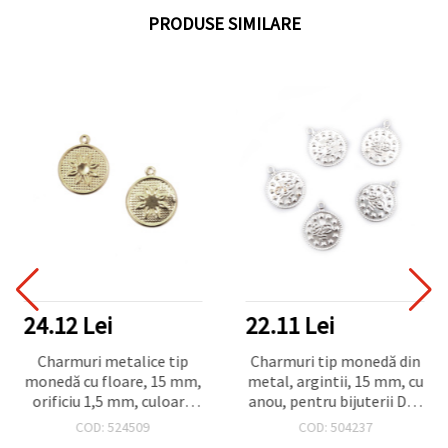
PRODUSE SIMILARE
24.12 Lei
22.11 Lei
Charmuri metalice tip
Charmuri tip monedă din
monedă cu floare, 15 mm,
metal, argintii, 15 mm, cu
orificiu 1,5 mm, culoare
anou, pentru bijuterii DIY,
argintie - 50 bucăți
îmbrăcăminte și
COD: 524509
COD: 504237
decorațiuni, 50 buc.