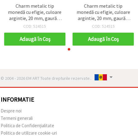
Charm metalic tip
Charm metalic tip
monedă cu efigie, culoare
monedă cu efigie, culoare
argintie, 20 mm, gaură 2
argintie, 20 mm, gaură 2
mm — 10 bucăți
mm — 10 bucăți
COD: 524515
COD: 524515
Adaugă în Coş
Adaugă în Coş
© 2004 - 2026 EM ART Toate drepturile rezervate..
INFORMATIE
Despre noi
Termeni generali
Politica de Confidențialitate
Politica de utilizare cookie-uri