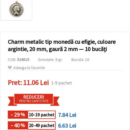
vizitele.
Puteți fi de
acord să
utilizați
toate
cookie -
urile făcând
clic pe "pe
site!" Sau să
Charm metalic tip monedă cu efigie, culoare
vă indicați
argintie, 20 mm, gaură 2 mm — 10 bucăți
preferințele
în setări
selectând
COD:
524515
Greutate: 8 gr.
Bucata: 10
un tip de
Adauga la favorite
cookie -uri
dat și
făcând clic
Pret:
11.06 Lei
pe butonul
1-9 pachet
"Salvați"
REDUCERI
PENTRU CANTITATE
Аcceptati
toate!
- 29
7.84 Lei
%
10-19 pachet
Setări
- 40
6.63 Lei
%
20-49 pachet