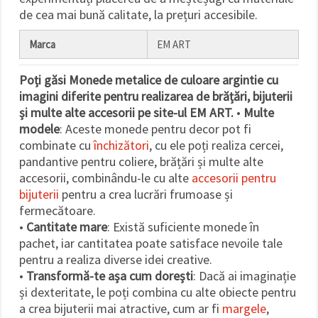
de cea mai bună calitate, la prețuri accesibile.
Marca
EM ART
Poți găsi
Monede metalice
de culoare argintie cu
imagini diferite pentru realizarea de brățări, bijuterii
și multe alte accesorii pe site-ul EM ART.
•
Multe
modele
: Aceste monede pentru decor pot fi
combinate cu
închizători
, cu ele poți realiza cercei,
pandantive pentru coliere, brățări și multe alte
accesorii, combinându-le cu alte
accesorii pentru
bijuterii
pentru a crea lucrări frumoase și
fermecătoare.
•
Cantitate mare
: Există suficiente monede în
pachet, iar cantitatea poate satisface nevoile tale
pentru a realiza diverse idei creative.
•
Transformă-te așa cum dorești
: Dacă ai imaginație
și dexteritate, le poți combina cu alte obiecte pentru
a crea bijuterii mai atractive, cum ar fi
margele
,