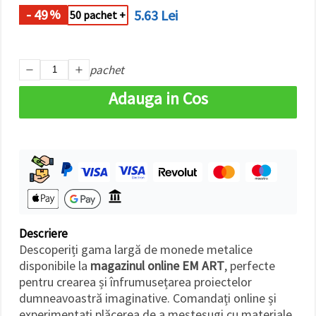
- 49
5.63 Lei
%
50 pachet +
pachet
Adauga in Cos
Descriere
Descoperiți gama largă de monede metalice
disponibile la
magazinul online EM ART
, perfecte
pentru crearea și înfrumusețarea proiectelor
dumneavoastră imaginative. Comandați online și
experimentați plăcerea de a meșteșugi cu materiale