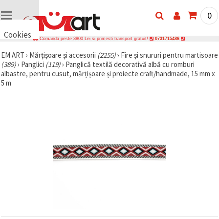
0
Cookies
Comanda peste 3800 Lei si primesti transport gratuit!
0731715486
🍪 Bună,
EM ART
›
Mărţişoare și accesorii
(2255)
›
Fire și snururi pentru martisoare
vrem să vă
(389)
›
Panglici
(119)
›
Panglică textilă decorativă albă cu romburi
oferim
câteva
albastre, pentru cusut, mărțișoare și proiecte craft/handmade, 15 mm x
cookie -uri.
5 m
Cu toate
acestea, ele
sunt diferite
de cele pe
care le
cunoașteți,
suntem
siguri că
veți avea
cea mai
tare
experiență
aici,
amintindu-
vă de
preferințele
și re-