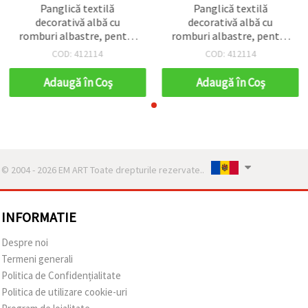
Panglică textilă
Panglică textilă
decorativă albă cu
decorativă albă cu
romburi albastre, pentru
romburi albastre, pentru
cusut, mărțișoare și
cusut, mărțișoare și
COD: 412114
COD: 412114
proiecte craft/handmade,
proiecte craft/handmade,
15 mm x 5 m
15 mm x 5 m
Adaugă în Coş
Adaugă în Coş
© 2004 - 2026 EM ART Toate drepturile rezervate..
INFORMATIE
Despre noi
Termeni generali
Politica de Confidențialitate
Politica de utilizare cookie-uri