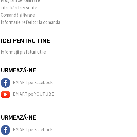
Program de loialitate
întrebări frecvente
Comandă și livrare
Informatie referitor la comanda
IDEI PENTRU TINE
Informații și sfaturi utile
URMEAZĂ-NE
EM ART pe Facebook
EM ART pe YOUTUBE
URMEAZĂ-NE
EM ART pe Facebook