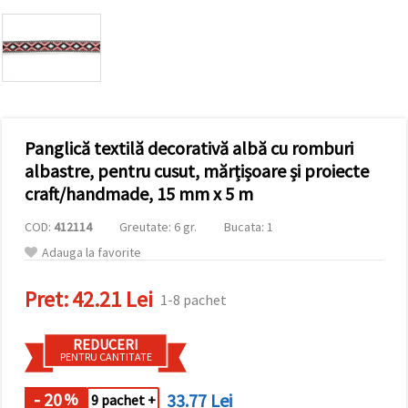
vizitele.
Puteți fi de
acord să
utilizați
toate
cookie -
urile făcând
clic pe "pe
site!" Sau să
vă indicați
Panglică textilă decorativă albă cu romburi
preferințele
albastre, pentru cusut, mărțișoare și proiecte
în setări
selectând
craft/handmade, 15 mm x 5 m
un tip de
cookie -uri
COD:
412114
Greutate: 6 gr.
Bucata: 1
dat și
făcând clic
Adauga la favorite
pe butonul
"Salvați"
Pret:
42.21 Lei
1-8 pachet
Аcceptati
toate!
REDUCERI
PENTRU CANTITATE
Setări
- 20
33.77 Lei
%
9 pachet +