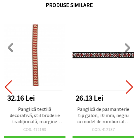
PRODUSE SIMILARE
32.16 Lei
26.13 Lei
Panglică textilă
Panglică de pasmanterie
decorativă, stil broderie
tip galon, 10 mm, negru
tradițională, margine
cu model de romburi albe
aurie metalizată, lățime
și roșii - 5 metri
COD: 412193
COD: 412137
12 mm, roșu cu crem și