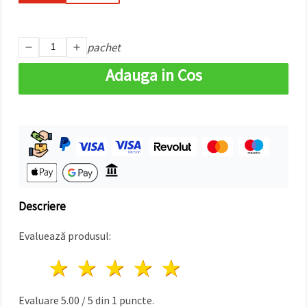
pachet
Adauga in Cos
Descriere
Evaluează produsul:
1 stea
2 stele
3 stele
4 stele
5 stele
Evaluare
5.00
/
5
din
1
puncte.