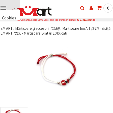
0
Cookies
Comanda peste 3800 Lei si primesti transport gratuit!
0731715486
🍪 Bună,
EM ART
›
Mărţişoare și accesorii
(2255)
›
Martisoare Em Art
(347)
›
Brățări
vrem să vă
EM ART
(229)
›
Martisoare Bratari 10 bucati
oferim
câteva
cookie -uri.
Cu toate
acestea, ele
sunt diferite
de cele pe
care le
cunoașteți,
suntem
siguri că
veți avea
cea mai
tare
experiență
aici,
amintindu-
vă de
preferințele
și re-