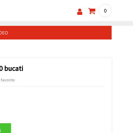
0
IDEO
10 bucati
 favorite
s