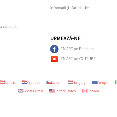
e
Informații și sfaturi utile
 la comanda
URMEAZĂ-NE
EM ART pe Facebook
EM ART pe YOUTUBE
Austria
Croatian
Czech
Hungary
Europe
Great Britain
United States
Canada