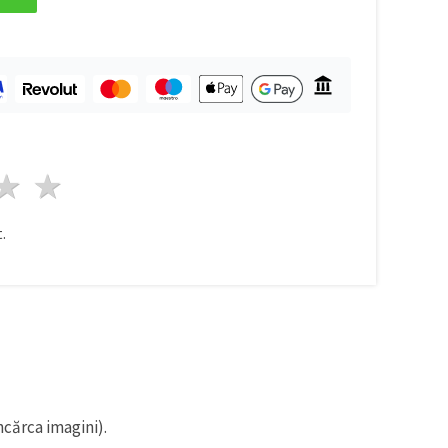
ele
3 stele
4 stele
5 stele
.
ncărca imagini).