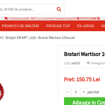
Comanda peste 3800 Lei si primesti transport gratuit!
0731715486
PROMOȚII DE VÂNZĂRI
PRODUSE TOP
EN-GROSS
V
47)
›
Brățări EM ART
(229)
›
Bratari Martisor 10 bucati
Bratari Martisor 
Adauga la
COD:
n6370
Pret:
150.75 Lei
pachet
Adauga in Co