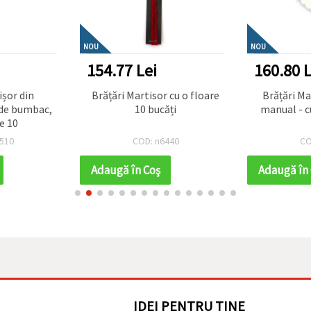
NOU
NOU
154.77 Lei
160.80 L
ișor din
Brățări Martisor cu o floare
Brățări Martisor
de bumbac,
10 bucăți
manual - cu
e 10
510
COD: n6440
CO
Adaugă în Coş
Adaugă în
IDEI PENTRU TINE