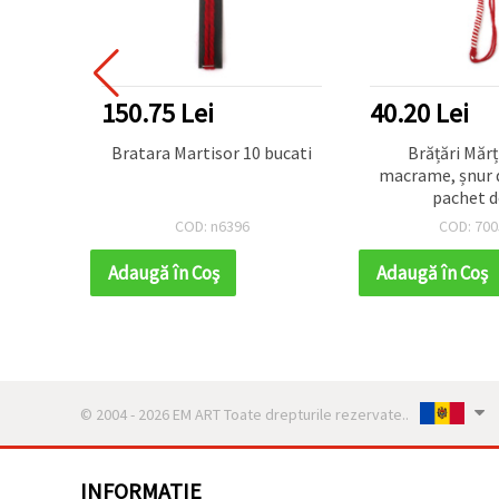
150.75 Lei
40.20 Lei
or cu
Bratara Martisor 10 bucati
Brățări Mărț
ți
macrame, șnur 
pachet d
COD: n6396
COD: 700
Adaugă în Coş
Adaugă în Coş
© 2004 - 2026 EM ART Toate drepturile rezervate..
INFORMATIE