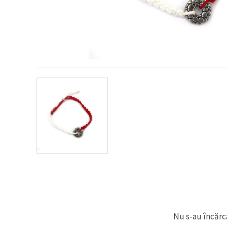
vizitele.
Puteți fi de
acord să
utilizați
toate
cookie -
urile făcând
clic pe "pe
site!" Sau să
vă indicați
preferințele
în setări
selectând
un tip de
cookie -uri
dat și
făcând clic
pe butonul
"Salvați"
Аcceptati
toate!
Setări
Nu s-au încărca