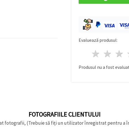
Evaluează produsul:
1 stea
2 st
Produsul nu a fost evaluat
FOTOGRAFIILE CLIENTULUI
t fotografii, (Trebuie să fiți un utilizator înregistrat pentru a î