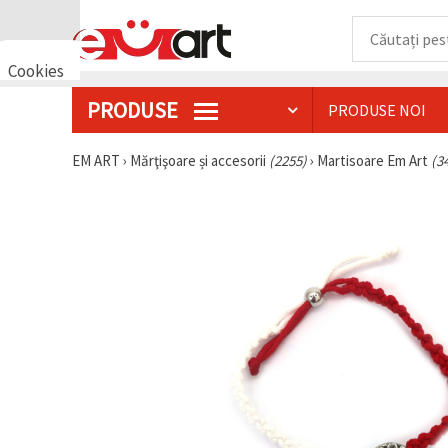
Cookies
🍪 Bună,
PRODUSE
PRODUSE NOI
vrem să vă
oferim
câteva
EM ART
›
Mărţişoare și accesorii
(2255)
›
Martisoare Em Art
(3
cookie -uri.
Cu toate
acestea, ele
sunt diferite
de cele pe
care le
cunoașteți,
suntem
siguri că
veți avea
cea mai
tare
experiență
aici,
amintindu-
vă de
preferințele
și re-