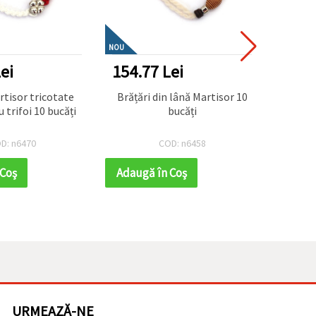
NOU
NOU
ei
154.77 Lei
154.
 tricotate
Brățări din lână Martisor 10
Brățări Ma
 trifoi 10 bucăți
bucăți
eleme
D: n6470
COD: n6458
 Coş
Adaugă în Coş
Adaug
URMEAZĂ-NE