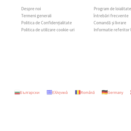
Despre noi
Program de loialitat
Termeni generali
întrebări frecvente
Politica de Confidențialitate
Comandă și livrare
Politica de utilizare cookie-uri
Informatie referitor
Български
Ελληνικά
Română
Germany