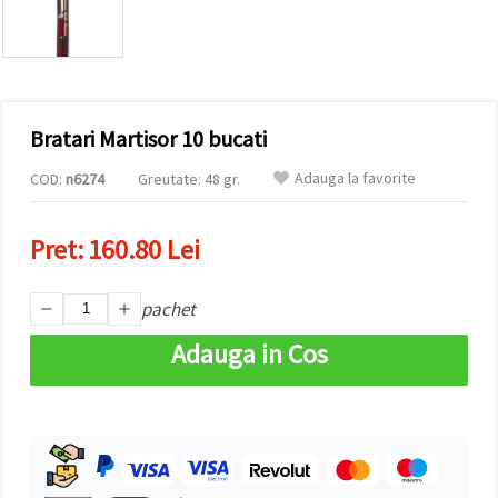
vizitele.
Puteți fi de
acord să
utilizați
toate
cookie -
urile făcând
Bratari Martisor 10 bucati
clic pe "pe
site!" Sau să
vă indicați
Adauga la favorite
COD:
n6274
Greutate: 48 gr.
preferințele
în setări
selectând
Pret:
160.80 Lei
un tip de
cookie -uri
dat și
făcând clic
pachet
pe butonul
"Salvați"
Adauga in Cos
Аcceptati
toate!
Setări