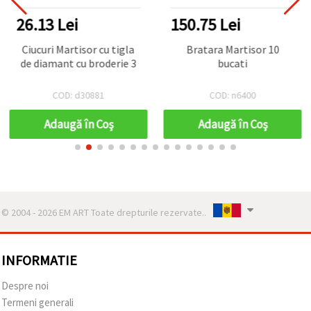
26.13 Lei
150.75 Lei
Ciucuri Martisor cu tigla
Bratara Martisor 10
de diamant cu broderie 3
bucati
COD: d30881
COD: n6400
Adaugă în Coş
Adaugă în Coş
© 2004 - 2026 EM ART Toate drepturile rezervate..
INFORMATIE
Despre noi
Termeni generali