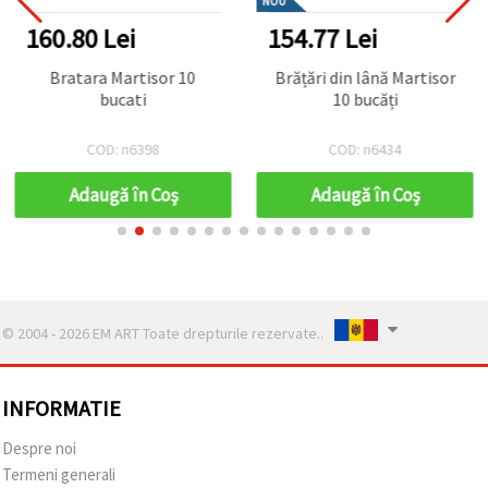
NOU
160.80 Lei
154.77 Lei
Bratara Martisor 10
Brățări din lână Martisor
bucati
10 bucăți
COD: n6398
COD: n6434
Adaugă în Coş
Adaugă în Coş
© 2004 - 2026 EM ART Toate drepturile rezervate..
INFORMATIE
Despre noi
Termeni generali