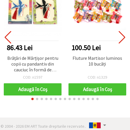
86.43 Lei
100.50 Lei
Brățări de Mărțișor pentru
Fluture Martisor luminos
copii cu pandantiv din
10 bucăți
cauciuc în formă de
rândunică – Set de 10
COD: n1597
COD: n1329
asortate
Adaugă în Coş
Adaugă în Coş
© 2004 - 2026 EM ART Toate drepturile rezervate..