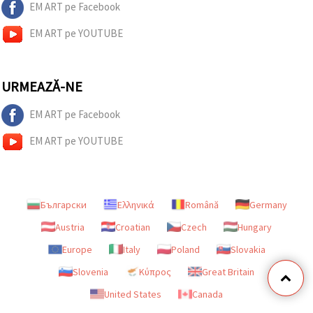
EM ART pe Facebook
EM ART pe YOUTUBE
URMEAZĂ-NE
EM ART pe Facebook
EM ART pe YOUTUBE
Български
Ελληνικά
Română
Germany
Austria
Croatian
Czech
Hungary
Europe
Italy
Poland
Slovakia
Slovenia
Κύπρος
Great Britain
United States
Canada