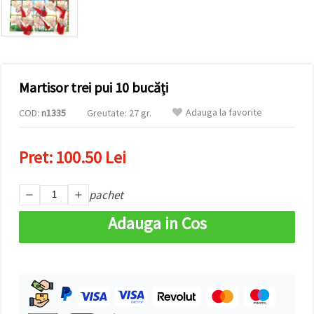
vizitele.
Puteți fi de
acord să
utilizați
toate
cookie -
urile făcând
Martisor trei pui 10 bucăți
clic pe "pe
site!" Sau să
vă indicați
Adauga la favorite
COD:
n1335
Greutate: 27 gr.
preferințele
în setări
selectând
Pret:
100.50 Lei
un tip de
cookie -uri
dat și
făcând clic
pachet
pe butonul
"Salvați"
Adauga in Cos
Аcceptati
toate!
Setări