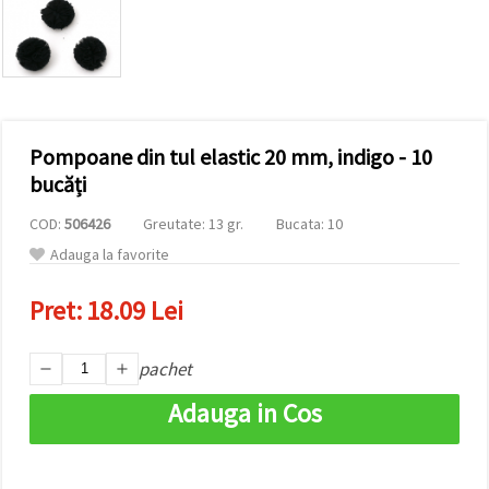
vizitele.
Puteți fi de
acord să
utilizați
toate
cookie -
urile făcând
clic pe "pe
site!" Sau să
Pompoane din tul elastic 20 mm, indigo - 10
vă indicați
bucăți
preferințele
în setări
selectând
COD:
506426
Greutate: 13 gr.
Bucata: 10
un tip de
Adauga la favorite
cookie -uri
dat și
făcând clic
Pret:
18.09 Lei
pe butonul
"Salvați"
pachet
Аcceptati
Adauga in Cos
toate!
Setări