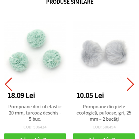
PRODUSE SIMILARE
18.09 Lei
10.05 Lei
Pompoane din tul elastic
Pompoane din piele
20 mm, turcoaz deschis -
ecologică, pufoase, gri, 25
5 buc.
mm – 2 bucăți
COD: 506424
COD: 506454