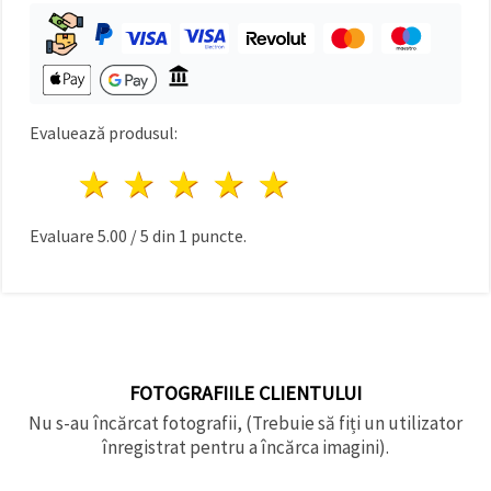
Evaluează produsul:
1 stea
2 stele
3 stele
4 stele
5 stele
Evaluare
5.00
/
5
din
1
puncte.
FOTOGRAFIILE CLIENTULUI
Nu s-au încărcat fotografii, (Trebuie să fiți un utilizator
înregistrat pentru a încărca imagini).