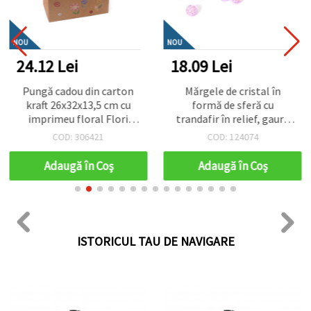
NOU
NOU
24.12 Lei
18.09 Lei
Pungă cadou din carton
Mărgele de cristal în
kraft 26x32x13,5 cm cu
formă de sferă cu
imprimeu floral Flori
trandafir în relief, gaură
pastelate
de 8 mm, culoare roz-
COD: 306421
COD: 124074
violet curcubeu - 20
grame ~80 bucăți
Adaugă în Coş
Adaugă în Coş
ISTORICUL TAU DE NAVIGARE