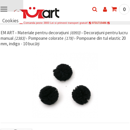
0
Cookies
Comanda peste 3800 Lei si primesti transport gratuit!
0731715486
🍪 Bună,
EM ART
›
Materiale pentru decorațiuni
(6993)
›
Decorațiuni pentru lucru
vrem să vă
manual
(2383)
›
Pompoane colorate
(178)
›
Pompoane din tul elastic 20
oferim
câteva
mm, indigo - 10 bucăți
cookie -uri.
Cu toate
acestea, ele
sunt diferite
de cele pe
care le
cunoașteți,
suntem
siguri că
veți avea
cea mai
tare
experiență
aici,
amintindu-
vă de
preferințele
și re-