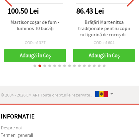
100.50 Lei
86.43 Lei
Martisor coșar de fum -
Brățări Martenitsa
luminos 10 bucăți
tradiționale pentru copii
cu figurină de cocoș din
cauciuc, pentru Baba
COD: n1327
COD: n1604
Marta – set de 10 bucăți
Adaugă în Coş
Adaugă în Coş
© 2004 - 2026 EM ART Toate drepturile rezervate..
INFORMATIE
Despre noi
Termeni generali