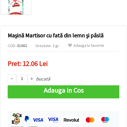
vizitele.
Puteți fi de
acord să
utilizați
toate
cookie -
urile făcând
Mașină Martisor cu fată din lemn și pâslă
clic pe "pe
site!" Sau să
vă indicați
Adauga la favorite
COD:
d1662
Greutate: 3 gr.
preferințele
în setări
selectând
Pret:
12.06 Lei
un tip de
cookie -uri
dat și
făcând clic
bucată
pe butonul
"Salvați"
Adauga in Cos
Аcceptati
toate!
Setări