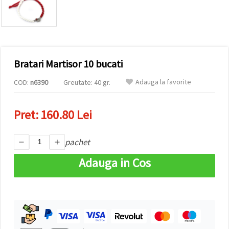
vizitele.
Puteți fi de
acord să
utilizați
toate
cookie -
urile făcând
Bratari Martisor 10 bucati
clic pe "pe
site!" Sau să
vă indicați
Adauga la favorite
COD:
n6390
Greutate: 40 gr.
preferințele
în setări
selectând
Pret:
160.80 Lei
un tip de
cookie -uri
dat și
făcând clic
pachet
pe butonul
"Salvați"
Adauga in Cos
Аcceptati
toate!
Setări