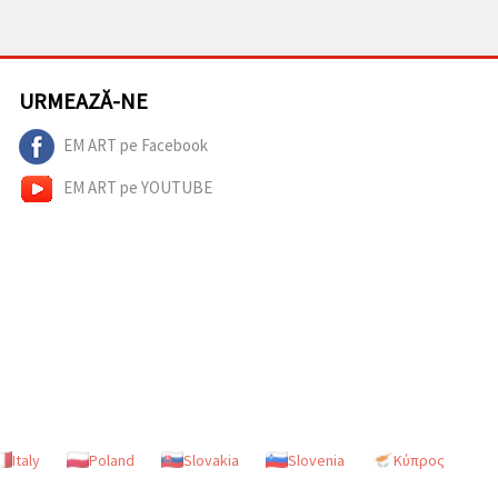
URMEAZĂ-NE
EM ART pe Facebook
EM ART pe YOUTUBE
Italy
Poland
Slovakia
Slovenia
Κύπρος