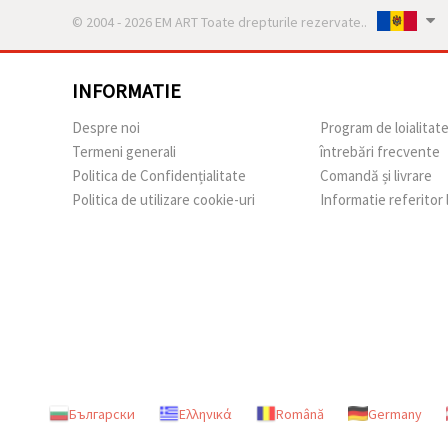
© 2004 - 2026 EM ART Toate drepturile rezervate..
INFORMATIE
Despre noi
Program de loialitat
Termeni generali
întrebări frecvente
Politica de Confidențialitate
Comandă și livrare
Politica de utilizare cookie-uri
Informatie referitor
Български
Ελληνικά
Română
Germany