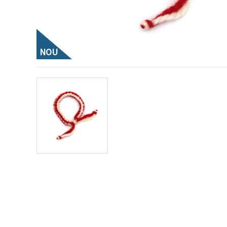
vizitele.
Puteți fi de
acord să
utilizați
toate
cookie -
NOU
urile făcând
clic pe "pe
site!" Sau să
vă indicați
preferințele
în setări
selectând
un tip de
cookie -uri
dat și
făcând clic
pe butonul
"Salvați"
Аcceptati
toate!
Setări