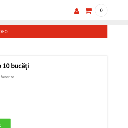
0
IDEO
e 10 bucăți
 favorite
s