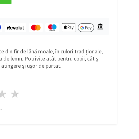
e din fir de lână moale, în culori tradiționale,
 de lemn. Potrivite atât pentru copii, cât și
a atingere și ușor de purtat.
ele
3 stele
4 stele
5 stele
.