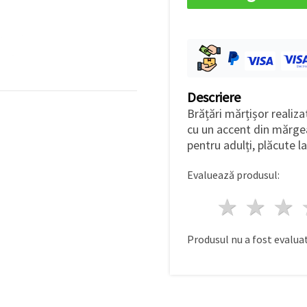
Descriere
Brățări mărțișor realizat
cu un accent din mărgea
pentru adulți, plăcute l
Evaluează produsul:
1 stea
2 st
Produsul nu a fost evaluat