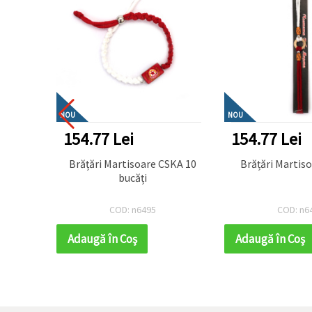
NOU
NOU
154.77 Lei
154.77 Lei
or 10
Brățări Martisoare CSKA 10
bucăți
COD: n6495
COD: n6
Adaugă în Coş
Adaugă în Coş