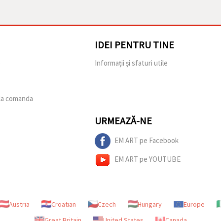
IDEI PENTRU TINE
e
Informații și sfaturi utile
 la comanda
URMEAZĂ-NE
EM ART pe Facebook
EM ART pe YOUTUBE
Austria
Croatian
Czech
Hungary
Europe
Great Britain
United States
Canada