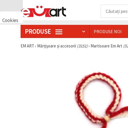
Cookies
🍪 Bună,
PRODUSE
PRODUSE NOI
vrem să vă
oferim
câteva
EM ART
›
Mărţişoare și accesorii
(3151)
›
Martisoare Em Art
(5
cookie -uri.
Cu toate
acestea, ele
sunt diferite
de cele pe
care le
cunoașteți,
suntem
siguri că
veți avea
cea mai
tare
experiență
aici,
amintindu-
vă de
preferințele
și re-