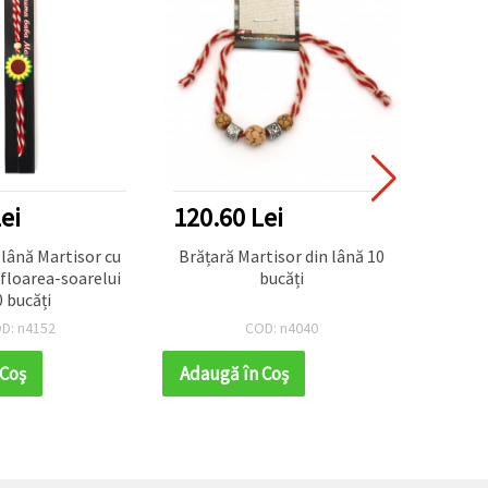
ei
120.60 Lei
361.
lână Martisor cu
Brățară Martisor din lână 10
Brata
 floarea-soarelui
bucăți
0 bucăți
D: n4152
COD: n4040
 Coş
Adaugă în Coş
Adaug