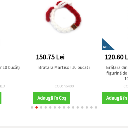
NOU
150.75 Lei
120.60 L
Brățări Martisor 10 bucăți
Bratara Martisor 10 bucati
Brățară din 
figurină de
1
413
COD: n6400
CO
Adaugă în Coş
Adaugă în