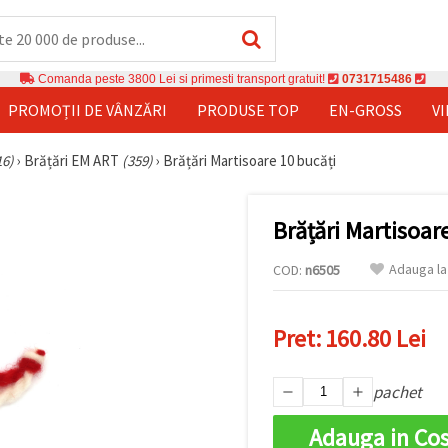
Comanda peste 3800 Lei si primesti transport gratuit!
0731715486
PROMOȚII DE VÂNZĂRI
PRODUSE TOP
EN-GROSS
V
16)
›
Brățări EM ART
(359)
›
Brățări Martisoare 10 bucăți
Brățări Martisoar
Adauga la
COD:
n6505
Pret:
160.80 Lei
pachet
Adauga in Co