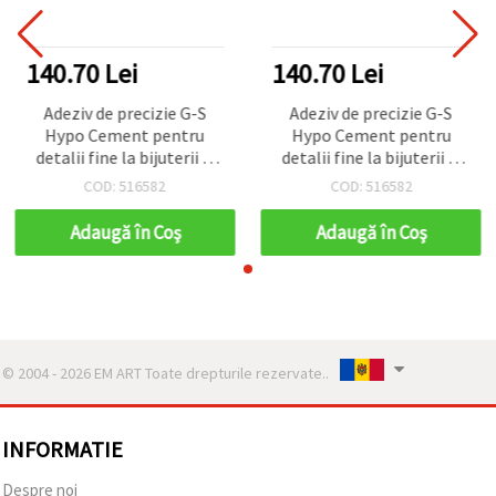
140.70 Lei
140.70 Lei
Adeziv de precizie G-S
Adeziv de precizie G-S
Hypo Cement pentru
Hypo Cement pentru
detalii fine la bijuterii și
detalii fine la bijuterii și
artizanat, tub cu vârf
artizanat, tub cu vârf
COD: 516582
COD: 516582
aplicator fin - 9 ml
aplicator fin - 9 ml
Adaugă în Coş
Adaugă în Coş
© 2004 - 2026 EM ART Toate drepturile rezervate..
INFORMATIE
Despre noi