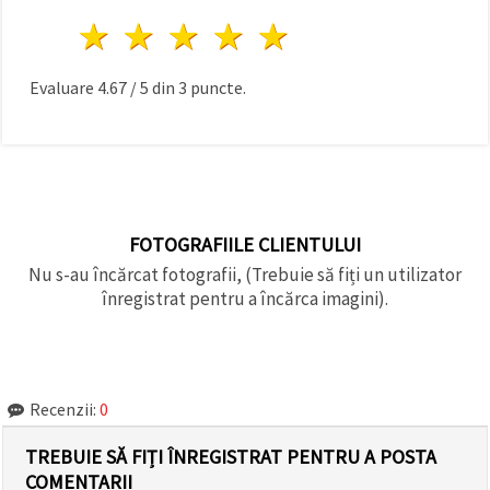
1 stea
2 stele
3 stele
4 stele
5 stele
Evaluare
4.67
/
5
din
3
puncte.
FOTOGRAFIILE CLIENTULUI
Nu s-au încărcat fotografii, (Trebuie să fiți un utilizator
înregistrat pentru a încărca imagini).
Recenzii:
0
TREBUIE SĂ FIȚI ÎNREGISTRAT PENTRU A POSTA
COMENTARII