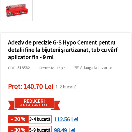
vizitele.
Puteți fi de
acord să
utilizați
toate
cookie -
urile făcând
clic pe "pe
site!" Sau să
Adeziv de precizie G-S Hypo Cement pentru
vă indicați
detalii fine la bijuterii și artizanat, tub cu vârf
preferințele
în setări
aplicator fin - 9 ml
selectând
un tip de
Adauga la favorite
COD:
516582
Greutate: 15 gr.
cookie -uri
dat și
făcând clic
pe butonul
Pret:
140.70 Lei
1-2 bucată
"Salvați"
REDUCERI
Аcceptati
PENTRU CANTITATE
toate!
- 20
112.56 Lei
%
3-4 bucată
Setări
- 30
98.49 Lei
%
5-9 bucată