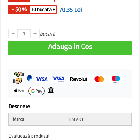
- 50
70.35 Lei
%
10 bucată +
bucată
Adauga in Cos
Descriere
Marca
EM ART
Evaluează produsul: