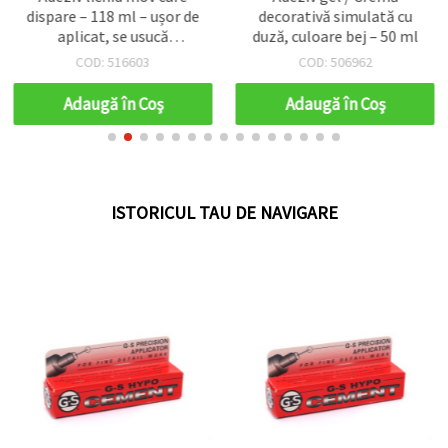
dispare – 118 ml – ușor de
decorativă simulată cu
aplicat, se usucă
duză, culoare bej – 50 ml
transparent, perfect
COD: 516603
COD: 506962
pentru copii, proiecte DIY,
craft și creații din hârtie
Adaugă în Coş
Adaugă în Coş
ISTORICUL TAU DE NAVIGARE