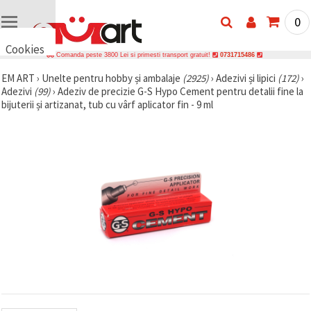
0
Cookies
Comanda peste 3800 Lei si primesti transport gratuit!
0731715486
🍪 Bună,
EM ART
›
Unelte pentru hobby și ambalaje
(2925)
›
Adezivi și lipici
(172)
›
vrem să vă
Adezivi
(99)
›
Adeziv de precizie G-S Hypo Cement pentru detalii fine la
oferim
câteva
bijuterii și artizanat, tub cu vârf aplicator fin - 9 ml
cookie -uri.
Cu toate
acestea, ele
sunt diferite
de cele pe
care le
cunoașteți,
suntem
siguri că
veți avea
cea mai
tare
experiență
aici,
amintindu-
vă de
preferințele
și re-